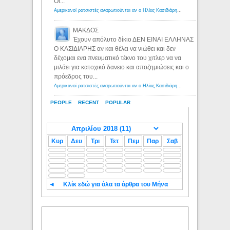
Οι...
Αμερικανοί ρατσιστές αναρωτιούνται αν ο Ηλίας Κασιδιάρης ανήκει στη λευκή φυλή... - Λόγιος Ερμής
ΜΑΚΔΟΣ
Έχουν απόλυτο δίκιο ΔΕΝ ΕΙΝΑΙ ΕΛΛΗΝΑΣ
Ο ΚΑΣΙΔΙΑΡΗΣ αν και θέλει να νιώθει και δεν
δέχομαι ενα πνευματικό τέκνο του χιτλερ να να
μιλάει για κατοχικό δανειο και αποζημιώσεις και ο
πρόεδρος του...
Αμερικανοί ρατσιστές αναρωτιούνται αν ο Ηλίας Κασιδιάρης ανήκει στη λευκή φυλή... - Λόγιος Ερμής
PEOPLE
RECENT
POPULAR
Κυρ
Δευ
Τρι
Τετ
Πεμ
Παρ
Σαβ
◄
Κλίκ εδώ για όλα τα άρθρα του Μήνα