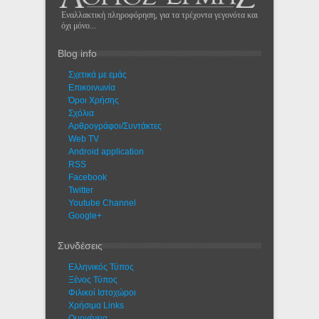
Εναλλακτική πληροφόρηση, για τα τρέχοντα γεγονότα και
όχι μόνο...
Blog info
Σχετικά με εμάς
Eπικοινωνία
Όροι Χρήσης
Σχόλια
Αρθρογράφοι/Συντάκτες
Web TV
Android application
RSS
Facebook
Twitter
Youtube Channel
Google+
Συνδέσεις
Ελληνικός Τύπος
Ξένος Τύπος
Φιλικοί Ιστοχώροι
Χρήσιμα Links
Ομογένεια