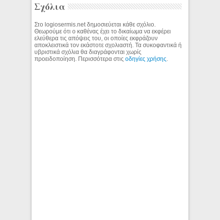
Σχόλια
Στο logiosermis.net δημοσιεύεται κάθε σχόλιο.
Θεωρούμε ότι ο καθένας έχει το δικαίωμα να εκφέρει
ελεύθερα τις απόψεις του, οι οποίες εκφράζουν
αποκλειστικά τον εκάστοτε σχολιαστή. Τα συκοφαντικά ή
υβριστικά σχόλια θα διαγράφονται χωρίς
προειδοποίηση. Περισσότερα στις
οδηγίες χρήσης
.