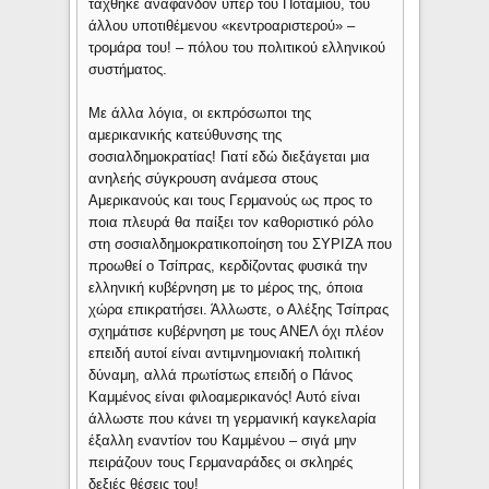
τάχθηκε αναφανδόν υπέρ του Ποταμιού, του
άλλου υποτιθέμενου «κεντροαριστερού» –
τρομάρα του! – πόλου του πολιτικού ελληνικού
συστήματος.
Με άλλα λόγια, οι εκπρόσωποι της
αμερικανικής κατεύθυνσης της
σοσιαλδημοκρατίας! Γιατί εδώ διεξάγεται μια
ανηλεής σύγκρουση ανάμεσα στους
Αμερικανούς και τους Γερμανούς ως προς το
ποια πλευρά θα παίξει τον καθοριστικό ρόλο
στη σοσιαλδημοκρατικοποίηση του ΣΥΡΙΖΑ που
προωθεί ο Τσίπρας, κερδίζοντας φυσικά την
ελληνική κυβέρνηση με το μέρος της, όποια
χώρα επικρατήσει. Άλλωστε, ο Αλέξης Τσίπρας
σχημάτισε κυβέρνηση με τους ΑΝΕΛ όχι πλέον
επειδή αυτοί είναι αντιμνημονιακή πολιτική
δύναμη, αλλά πρωτίστως επειδή ο Πάνος
Καμμένος είναι φιλοαμερικανός! Αυτό είναι
άλλωστε που κάνει τη γερμανική καγκελαρία
έξαλλη εναντίον του Καμμένου – σιγά μην
πειράζουν τους Γερμαναράδες οι σκληρές
δεξιές θέσεις του!