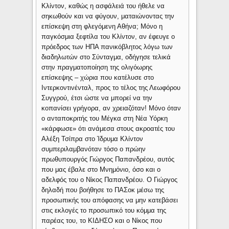
Κλίντον, καθώς η ασφάλειά του ήθελε να
σηκωθούν και να φύγουν, ματαιώνοντας την
επίσκεψη στη φλεγόμενη Αθήνα; Μόνο η
παγκόσμια ξεφτίλα του Κλίντον, αν έφευγε ο
πρόεδρος των ΗΠΑ πανικόβλητος λόγω των
διαδηλωτών στο Σύνταγμα, οδήγησε τελικά
στην πραγματοποίηση της ολιγόωρης
επίσκεψης – χώρια που κατέλυσε στο
Ιντερκοντινένταλ, προς το τέλος της Λεωφόρου
Συγγρού, έτσι ώστε να μπορεί να την
κοπανίσει γρήγορα, αν χρειαζόταν! Μόνο όταν
ο ανταποκριτής του Μέγκα στη Νέα Υόρκη
«κάρφωσε» ότι ανάμεσα στους ακροατές του
Αλέξη Τσίπρα στο Ίδρυμα Κλίντον
συμπεριλαμβανόταν τόσο ο πρώην
πρωθυπουργός Γιώργος Παπανδρέου, αυτός
που μας έβαλε στο Μνημόνιο, όσο και ο
αδελφός του ο Νίκος Παπανδρέου. Ο Γιώργος
δηλαδή που βοήθησε το ΠΑΣοκ μέσω της
προσωπικής του απόφασης να μην κατεβάσει
στις εκλογές το προσωπικό του κόμμα της
παρέας του, το ΚΙΔΗΣΟ και ο Νίκος που