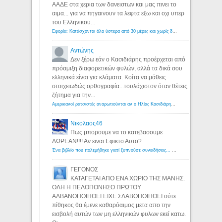
ΑΑΔΕ στα χερια των δανειστων και μας πινει το
αιμα... για να πηγαινουν τα λεφτα εξω και οχι υπερ
του Ελληνικου...
Εφορία: Κατάσχονται όλα ύστερα από 30 μέρες και χωρίς δικαστικές αποφάσεις - Λόγιος Ερμής
Αντώνης
Δεν ξέρω εάν ο Κασιδιάρης προέρχεται από
πρόσμιξη διαφορετικών φυλών, αλλά τα δικά σου
ελληνικά είναι για κλάματα. Κοίτα να μάθεις
στοιχειωδώς ορθογραφία...τουλάχιστον όταν θέτεις
ζήτημα για την...
Αμερικανοί ρατσιστές αναρωτιούνται αν ο Ηλίας Κασιδιάρης ανήκει στη λευκή φυλή... - Λόγιος Ερμής
Νικολαος46
Πως μπορουμε να το κατεβασουμε
ΔΩΡΕΑΝ!!!! Αν ειναι Εφικτο Αυτο?
Ένα βιβλίο που πολεμήθηκε γιατί ξυπνούσε συνειδήσεις... - Λόγιος Ερμής | Η γνώση ξεκινάει με την αναζήτηση...
ΓΕΓΟΝΟΣ
ΚΑΤΑΓΕΤΑΙ ΑΠΟ ΕΝΑ ΧΩΡΙΟ ΤΗΣ ΜΑΝΗΣ.
ΟΛΗ Η ΠΕΛΟΠΟΝΗΣΟ ΠΡΩΤΟΥ
ΑΛΒΑΝΟΠΟΙΗΘΕΙ ΕΙΧΕ ΣΛΑΒΟΠΟΙΗΘΕΙ ούτε
πίθηκος θα έμενε καθαρόαιμος μετα απο την
εισβολή αυτών των μη ελληνικών φυλων εκεί κατω.