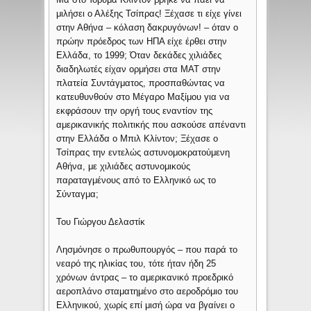
μιλήσει ο Αλέξης Τσίπρας! Ξέχασε τι είχε γίνει
στην Αθήνα – κόλαση δακρυγόνων! – όταν ο
πρώην πρόεδρος των ΗΠΑ είχε έρθει στην
Ελλάδα, το 1999; Όταν δεκάδες χιλιάδες
διαδηλωτές είχαν ορμήσει στα ΜΑΤ στην
πλατεία Συντάγματος, προσπαθώντας να
κατευθυνθούν στο Μέγαρο Μαξίμου για να
εκφράσουν την οργή τους εναντίον της
αμερικανικής πολιτικής που ασκούσε απέναντι
στην Ελλάδα ο Μπιλ Κλίντον; Ξέχασε ο
Τσίπρας την εντελώς αστυνομοκρατούμενη
Αθήνα, με χιλιάδες αστυνομικούς
παραταγμένους από το Ελληνικό ως το
Σύνταγμα;
Του Γιώργου Δελαστίκ
Λησμόνησε ο πρωθυπουργός – που παρά το
νεαρό της ηλικίας του, τότε ήταν ήδη 25
χρόνων άντρας – το αμερικανικό προεδρικό
αεροπλάνο σταματημένο στο αεροδρόμιο του
Ελληνικού, χωρίς επί μισή ώρα να βγαίνει ο