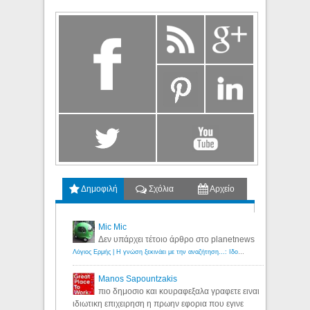
Δημοφιλή
Σχόλια
Αρχείο
Mic Mic
Δεν υπάρχει τέτοιο άρθρο στο planetnews
Λόγιος Ερμής | Η γνώση ξεκινάει με την αναζήτηση...: Ιδού οι 18 που χρωστούν 11 δις ευρώ!
Manos Sapountzakis
πιο δημοσιο και κουραφεξαλα γραφετε ειναι
ιδιωτικη επιχειρηση η πρωην εφορια που εγινε