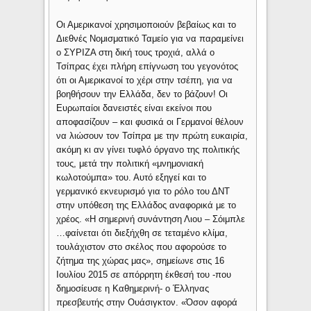
Οι Αμερικανοί χρησιμοποιούν βεβαίως και το
Διεθνές Νομισματικό Ταμείο για να παραμείνει
ο ΣΥΡΙΖΑ στη δική τους τροχιά, αλλά ο
Τσίπρας έχει πλήρη επίγνωση του γεγονότος
ότι οι Αμερικανοί το χέρι στην τσέπη, για να
βοηθήσουν την Ελλάδα, δεν το βάζουν! Οι
Ευρωπαίοι δανειστές είναι εκείνοι που
αποφασίζουν – και φυσικά οι Γερμανοί θέλουν
να λιώσουν τον Τσίπρα με την πρώτη ευκαιρία,
ακόμη κι αν γίνει τυφλό όργανο της πολιτικής
τους, μετά την πολιτική «μνημονιακή
κωλοτούμπα» του. Αυτό εξηγεί και το
γερμανικό εκνευρισμό για το ρόλο του ΔΝΤ
στην υπόθεση της Ελλάδος αναφορικά με το
χρέος. «Η σημερινή συνάντηση Λιου – Σόιμπλε
…φαίνεται ότι διεξήχθη σε τεταμένο κλίμα,
τουλάχιστον στο σκέλος που αφορούσε το
ζήτημα της χώρας μας», σημείωνε στις 16
Ιουλίου 2015 σε απόρρητη έκθεσή του -που
δημοσίευσε η Καθημερινή- ο Έλληνας
πρεσβευτής στην Ουάσιγκτον. «Όσον αφορά