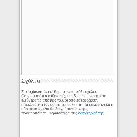
Σχόλια
Στο logiosermis.net δημοσιεύεται κάθε σχόλιο.
Θεωρούμε ότι ο καθένας έχει το δικαίωμα να εκφέρει
ελεύθερα τις απόψεις του, οι οποίες εκφράζουν
αποκλειστικά τον εκάστοτε σχολιαστή. Τα συκοφαντικά ή
υβριστικά σχόλια θα διαγράφονται χωρίς
προειδοποίηση. Περισσότερα στις
οδηγίες χρήσης
.