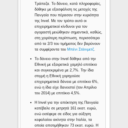
Τράπεζα. Το δάνειο, κατά πληροφορίες,
δόθηκε με εξασφάλιση τις μετοχές της
Πανγαία που πέρασαν στην κυριότητα
της Invel. Με τον τρόπο αυτό οι
επιχειρηματικοί κίνδυνοι για τον
αγοραστή μειώθηκαν σημαντικά, καθώς,
στη χειρότερη περίπτωση, περισσότερο
από τα 2/3 του τιμήματος δεν βαρύνουν
τα συμφέροντα του
Μπένι Στάινμετζ
.
Το δάνειο στην Invel δόθηκε από την
Εθνική με εξαιρετικά χαμηλό επιτόκιο
και συγκεκριμένα με 2,7%. Την ίδια
στιγμή η Εθνική χορηγούσε
επιχειρηματικά δάνεια με επιτόκιο 6%,
ενώ η ίδια είχε δανειστεί (τον Απρίλιο
του 2014) με επιτόκιο 4,5%.
Η Invel για την απόκτηση της Πανγαία
κατέβαλε σε μετρητά 161 εκατ. ευρώ,
ενώ εισέφερε σε είδος για αύξηση
κεφαλαίου ακίνητα στην Ιταλία, τα
οποία αποτιμήθηκαν 73 εκατ. ευρώ. Η