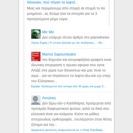
δάνεισαν, πού πήγαν τα λεφτά...
Μιας και περιμένουμε απο στιγμή σε στιγμή το 4ο
μνημόνιο , ας δούμε όλα τα στοιχεία για τα 3
προηγούμενα μέχρι τώρα...
Mic Mic
Δεν υπάρχει τέτοιο άρθρο στο planetnews
Λόγιος Ερμής | Η γνώση ξεκινάει με την αναζήτηση...: Ιδού οι 18 που χρωστούν 11 δις ευρώ!
Manos Sapountzakis
πιο δημοσιο και κουραφεξαλα γραφετε ειναι
ιδιωτικη επιχειρηση η πρωην εφορια που εγινε
ΑΑΔΕ στα χερια των δανειστων και μας πινει το
αιμα... για να πηγαινουν τα λεφτα εξω και οχι υπερ
του Ελληνικου...
Εφορία: Κατάσχονται όλα ύστερα από 30 μέρες και χωρίς δικαστικές αποφάσεις - Λόγιος Ερμής
Αντώνης
Δεν ξέρω εάν ο Κασιδιάρης προέρχεται από
πρόσμιξη διαφορετικών φυλών, αλλά τα δικά σου
ελληνικά είναι για κλάματα. Κοίτα να μάθεις
στοιχειωδώς ορθογραφία...τουλάχιστον όταν θέτεις
ζήτημα για την...
Αμερικανοί ρατσιστές αναρωτιούνται αν ο Ηλίας Κασιδιάρης ανήκει στη λευκή φυλή... - Λόγιος Ερμής