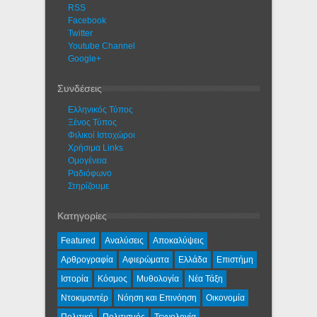
RSS
Facebook
Twitter
Youtube Channel
Google+
Συνδέσεις
Ελληνικός Τύπος
Ξένος Τύπος
Φιλικοί Ιστοχώροι
Χρήσιμα Links
Ομογένεια
Ραδιόφωνο
Στηρίζουμε
Κατηγορίες
Featured
Αναλύσεις
Αποκαλύψεις
Αρθρογραφία
Αφιερώματα
Ελλάδα
Επιστήμη
Ιστορία
Κόσμος
Μυθολογία
Νέα Τάξη
Ντοκιμαντέρ
Νόηση και Επινόηση
Οικονομία
Πολιτική
Πολιτισμός
Τεχνολογία