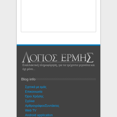
Εναλλακτική πληροφόρηση, για τα τρέχοντα γεγονότα και
όχι μόνο...
Blog info
Σχετικά με εμάς
Eπικοινωνία
Όροι Χρήσης
Σχόλια
Αρθρογράφοι/Συντάκτες
Web TV
Android application