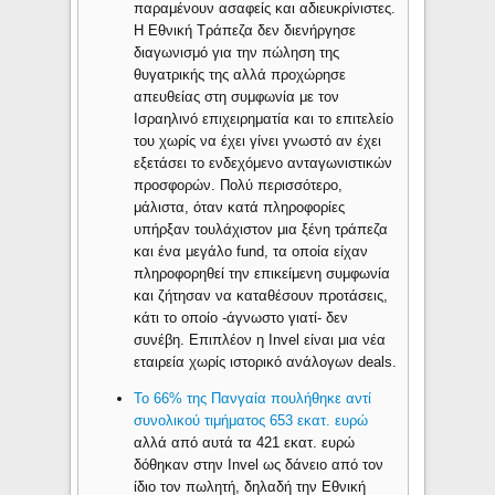
παραμένουν ασαφείς και αδιευκρίνιστες.
Η Εθνική Τράπεζα δεν διενήργησε
διαγωνισμό για την πώληση της
θυγατρικής της αλλά προχώρησε
απευθείας στη συμφωνία με τον
Ισραηλινό επιχειρηματία και το επιτελείο
του χωρίς να έχει γίνει γνωστό αν έχει
εξετάσει το ενδεχόμενο ανταγωνιστικών
προσφορών. Πολύ περισσότερο,
μάλιστα, όταν κατά πληροφορίες
υπήρξαν τουλάχιστον μια ξένη τράπεζα
και ένα μεγάλο fund, τα οποία είχαν
πληροφορηθεί την επικείμενη συμφωνία
και ζήτησαν να καταθέσουν προτάσεις,
κάτι το οποίο -άγνωστο γιατί- δεν
συνέβη. Επιπλέον η Invel είναι μια νέα
εταιρεία χωρίς ιστορικό ανάλογων deals.
Τ
ο 66% της Πανγαία πουλήθηκε αντί
συνολικού τιμήματος 653 εκατ. ευρώ
αλλά από αυτά τα 421 εκατ. ευρώ
δόθηκαν στην Ιnvel ως δάνειο από τον
ίδιο τον πωλητή, δηλαδή την Εθνική