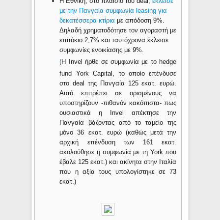
Η Εθνική, στο πλαίσιο του deal,
έκλεισε
με την Πανγαία συμφωνία leasing για
δεκατέσσερα κτίρια
με απόδοση 9%.
Δηλαδή χρηματοδότησε τον αγοραστή με
επιτόκιο 2,7% και ταυτόχρονα έκλεισε
συμφωνίες ενοικίασης με 9%.
(
Η Invel ήρθε σε συμφωνία με το hedge
fund York Capital, το οποίο επένδυσε
στο deal της Πανγαία 125 εκατ. ευρώ.
Αυτό επιτρέπει σε ορισμένους να
υποστηρίζουν -πιθανόν κακόπιστα- πως
ουσιαστικά η Invel απέκτησε την
Πανγαία βάζοντας από το ταμείο της
μόνο 36 εκατ. ευρώ (καθώς μετά την
αρχική επένδυση των 161 εκατ.
ακολούθησε η συμφωνία με τη York που
έβαλε 125 εκατ.) και ακίνητα στην Ιταλία
που η αξία τους υπολογίστηκε σε 73
εκατ.)