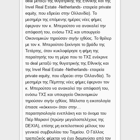
deal μεταξύ της θυγατρικής της Εθνικής και της
Invel Real Estate -Netherlands- εταιρεία private
equity, που εδρεύει στην Ολλανδία). Το
μεσημέρι της επόμενης ημέρας νέες φήμες
έφερναν τον κ. Μπερούτσο να ανακαλεί την
απόφασή του, ενόσω ΤΧΣ και υπουργείο
Οικονομικών τηρούσαν σιγήν ιχθύος. Το θρίλερ
με τον κ. Μπερούτσο ξεκίνησε το βράδυ της
Τετάρτης, όταν κυκλοφόρησε η φήμη της
παραίτησής του τη μέρα που το ΤΧΣ ενέκρινε
το deal μεταξύ της θυγατρικής της Εθνικής και
της Invel Real Estate -Netherlands- εταιρεία
private equity, που εδρεύει στην Ολλανδία). Το
μεσημέρι της Πέμπτης νέες φήμες έφερναν τον
κ. Μπερούτσο να ανακαλεί την απόφασή του,
ενόσω ΤΧΣ και υπουργείο Οικονομικών
τηρούσαν σιγήν ιχθύος. Μάλιστα η εικοτολογία
έπιασε «κόκκινο» όταν στην…
παραιτησιολογία ενεπλάκη και το όνομα του
Πιέρ Μαριανί (πρώην μεγαλοστελέχους της
DEXIA), επίσης μη εκτελεστικού μέλους του
γενικού συμβουλίου του Ταμείου. Ο Γάλλος
τραπεζικός φέρεται να έχει διαμηνύσει από τον