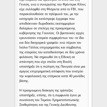
Γενεύη, ενώ ο συνεργάτης του Φρέντερικ Κίλινς
είχε συλληφθεί στη Φλόριντα από το FBI, που
παρακολουθούσε τα τηλέφωνά του, με την
κατηγορία ότι κατέστρεψε έγγραφα που
αποδείκνυαν δωροδοκίες εκατομμυρίων
δολαρίων σε στελέχη της προηγούμενης
κυβέρνησης της Γουινέας. Οι βρετανικές αρχές
ερευνούσαν εταιρεία συμφερόντων του -το ίδιο
και δύο δικηγορικά γραφεία- ενώ πέρυσι τον
Ιούλιο Γάλλος επιχειρηματίας και σύμβουλος
της εταιρείας του καταδικάστηκε σε δύο χρόνια
φυλάκιση. Να σημειωθεί ότι η Εθνική σε
απάντηση που είχε στείλει στη Βουλή
υποστήριξε ότι η πώληση της Πανγαία είναι μια
αμιγώς επιχειρηματική απόφαση που ενισχύει
την κεφαλαιακή της επάρκεια κατά 40 μονάδες
βάσης.
Η προηγουμενη διοίκηση της τράπεζας
υποστήριξε, επίσης, ότι η συμφωνία έγινε με
συναίνεση του Ταμείου Χρηματοπιστωτικής
Σταθερότητας και της Γενικής Διεύθυνσης