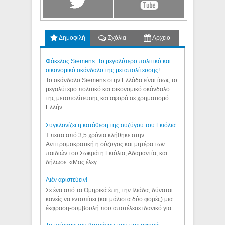
Δημοφιλή
Σχόλια
Αρχείο
Φάκελος Siemens: Το μεγαλύτερο πολιτικό και
οικονομικό σκάνδαλο της μεταπολίτευσης!
Το σκάνδαλο Siemens στην Ελλάδα είναι ίσως το
μεγαλύτερο πολιτικό και οικονομικό σκάνδαλο
της μεταπολίτευσης και αφορά σε χρηματισμό
Ελλήν...
Συγκλονίζει η κατάθεση της συζύγου του Γκιόλια
Έπειτα από 3,5 χρόνια κλήθηκε στην
Αντιτρομοκρατική η σύζυγος και μητέρα των
παιδιών του Σωκράτη Γκιόλια, Αδαμαντία, και
δήλωσε: «Μας έλεγ...
Aιέν αριστεύειν!
Σε ένα από τα Ομηρικά έπη, την Ιλιάδα, δύναται
κανείς να εντοπίσει (και μάλιστα δύο φορές) μια
έκφραση-συμβουλή που αποτέλεσε ιδανικό για...