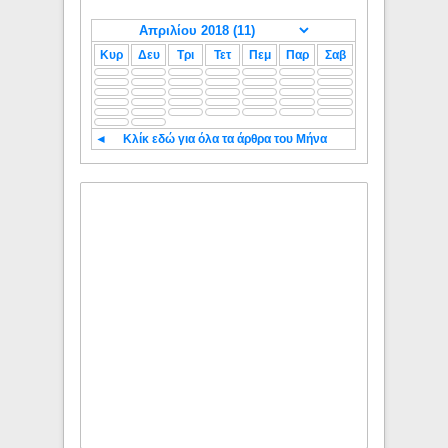
Κυρ
Δευ
Τρι
Τετ
Πεμ
Παρ
Σαβ
◄
Κλίκ εδώ για όλα τα άρθρα του Μήνα