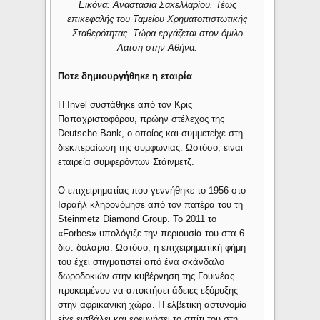
Εικόνα: Αναστασία Σακελλαρίου. Τέως
επικεφαλής του Ταμείου Χρηματοπιστωτικής
Σταθερότητας. Τώρα εργάζεται στον όμιλο
Λατση στην Αθήνα.
Ποτε δημιουργήθηκε η εταιρία
Η Invel συστάθηκε από τον Κρις
Παπαχριστοφόρου, πρώην στέλεχος της
Deutsche Bank, ο οποίος και συμμετείχε στη
διεκπεραίωση της συμφωνίας. Ωστόσο, είναι
εταιρεία συμφερόντων Στάινμετζ.
Ο επιχειρηματίας που γεννήθηκε το 1956 στο
Ισραήλ κληρονόμησε από τον πατέρα του τη
Steinmetz Diamond Group. Το 2011 το
«Forbes» υπολόγιζε την περιουσία του στα 6
δισ. δολάρια. Ωστόσο, η επιχειρηματική φήμη
του έχει στιγματιστεί από ένα σκάνδαλο
δωροδοκιών στην κυβέρνηση της Γουινέας
προκειμένου να αποκτήσει άδειες εξόρυξης
στην αφρικανική χώρα. Η ελβετική αστυνομία
είχε εισβάλει και ερευνήσει το σπίτι του στη