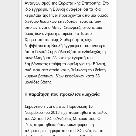
Ανταγωνισμού της Ευρωπαϊκής Επιτροπής. Στο
ίδιο έγγραφο, η Εθνική αναφέρει ότι τα ίδια
κεφάλαια της Invel προέρχονται από μια ομάδα
διεθνών θεσμικών επενδυτών, ένας εκ των
οποίων είναι ο Μπένι Στάινμετζ, στον οποίο
όμως δεν ανήκει η εταιρεία. Το Ταμείο
Χρηματοπιστωτικής Σταθερότητας είχε
διαβιβάσει στη Βουλή έγγραφο όπου ανέφερε
ότι το Γενικό Συμβούλιο εξέτασε ενδελεχώς τη
συναλλαγή και έδωσε την έγκρισή του
λαμβάνοντας υπόψη τα οφέλη για την Εθνική,
ανάμεσα στα οποία και η βελτίωση του δείκτη
κύριων βασικών ιδίων κεφαλαίων κατά 35
μονάδες βάσης.
Η παραίτηση που προκάλεσε αμηχανία
Σημαντικό είναι ότι στις Παρασκευή 15
Νοεμβρίου του 2013 είχε παραιτηθεί από μέλος
του ΔΣ του ΤΧΣ ο Ανδρέας Μπερούτσος. Ο
ίδιος παραιτήθηκε όταν κυκλοφόρησε η
πληροφορία τη μέρα που το ΤΧΣ ενέκρινε το