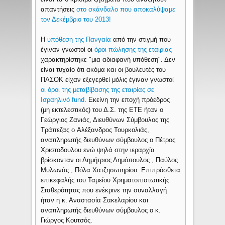
απαντήσεις
στο σκάνδαλο που αποκαλύψαμε
τον Δεκέμβριο του 2013!
Η
υπόθεση της Πανγαία
από την στιγμή που
έγιναν γνωστοί οι
όροι πώλησης της εταιρίας
χαρακτηρίστηκε "μια αδιαφανή υπόθεση". Δεν
είναι τυχαίο ότι ακόμα και οι βουλευτές του
ΠΑΣΟΚ είχαν εξεγερθεί μόλις έγιναν γνωστοί
οι όροι της μεταβίβασης της εταιρίας σε
Ισραηλινό fund
. Εκείνη την εποχή πρόεδρος
(μη εκτελεστικός) του Δ.Σ. της ΕΤΕ ήταν ο
Γεώργιος Ζανιάς, Διευθύνων Σύμβουλος της
Τράπεζας o Αλέξανδρος Τουρκολιάς,
αναπληρωτής διευθύνων σύμβουλος ο Πέτρος
Χριστοδουλου ενώ ψηλά στην ιεραρχία
βρίσκονταν οι Δημήτριος Δημόπουλος , Παύλος
Μυλωνάς , Πόλα Χατζησωτηρίου. Επιπρόσθετα
επικεφαλής του Ταμείου Χρηματοπιστωτικής
Σταθερότητας που ενέκρινε την συναλλαγή
ήταν η κ. Αναστασία Σακελαρίου και
αναπληρωτής διευθύνων σύμβουλος ο κ.
Γιώργος Κουτσός.