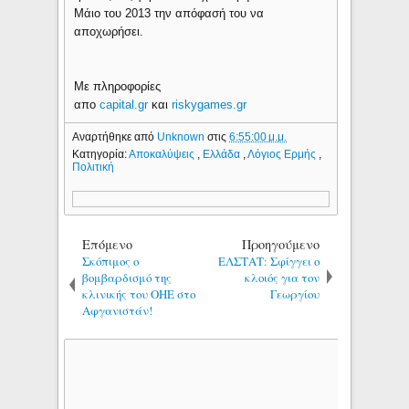
Μάιο του 2013 την απόφασή του να
αποχωρήσει.
Με πληροφορίες
απο
capital.gr
και
riskygames.gr
Αναρτήθηκε από
Unknown
στις
6:55:00 μ.μ.
Κατηγορία:
Αποκαλύψεις
,
Ελλάδα
,
Λόγιος Ερμής
,
Πολιτική
Επόμενο
Προηγούμενο
Σκόπιμος ο
ΕΛΣΤΑΤ: Σφίγγει ο
βομβαρδισμό της
κλοιός για τον
κλινικής του ΟΗΕ στο
Γεωργίου
Αφγανιστάν!