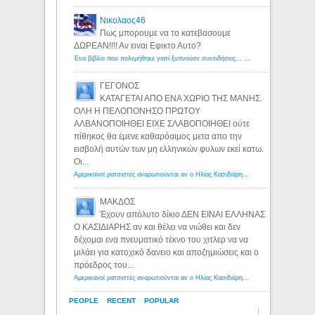
Νικολαος46
Πως μπορουμε να το κατεβασουμε
ΔΩΡΕΑΝ!!!! Αν ειναι Εφικτο Αυτο?
Ένα βιβλίο που πολεμήθηκε γιατί ξυπνούσε συνειδήσεις... - Λόγιος Ερμής | Η γνώση ξεκινάει με την αναζήτηση...
ΓΕΓΟΝΟΣ
ΚΑΤΑΓΕΤΑΙ ΑΠΟ ΕΝΑ ΧΩΡΙΟ ΤΗΣ ΜΑΝΗΣ.
ΟΛΗ Η ΠΕΛΟΠΟΝΗΣΟ ΠΡΩΤΟΥ
ΑΛΒΑΝΟΠΟΙΗΘΕΙ ΕΙΧΕ ΣΛΑΒΟΠΟΙΗΘΕΙ ούτε
πίθηκος θα έμενε καθαρόαιμος μετα απο την
εισβολή αυτών των μη ελληνικών φυλων εκεί κατω.
Οι...
Αμερικανοί ρατσιστές αναρωτιούνται αν ο Ηλίας Κασιδιάρης ανήκει στη λευκή φυλή... - Λόγιος Ερμής
ΜΑΚΔΟΣ
Έχουν απόλυτο δίκιο ΔΕΝ ΕΙΝΑΙ ΕΛΛΗΝΑΣ
Ο ΚΑΣΙΔΙΑΡΗΣ αν και θέλει να νιώθει και δεν
δέχομαι ενα πνευματικό τέκνο του χιτλερ να να
μιλάει για κατοχικό δανειο και αποζημιώσεις και ο
πρόεδρος του...
Αμερικανοί ρατσιστές αναρωτιούνται αν ο Ηλίας Κασιδιάρης ανήκει στη λευκή φυλή... - Λόγιος Ερμής
PEOPLE
RECENT
POPULAR