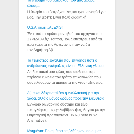
Το πείραμα του βατράχου που μας αφορά
όλους...
Η θεωρία του βατράχου λες και έχει επινοηθεί για
μας. Την ξέρετε; Είναι πολύ διδακτική.
U.S.A. καλεί...ALEXIS!
Ένα από τα πρώτα ραντεβού του αρχηγού του
ΣΥΡΙΖΑ Αλέξη Τσίπρα, μόλις επέστρεψε από τα
ιερά χώματα της Αργεντινής ήταν να δει
τον Δημήτρη Αβ...
Το τελειότερο εργαλείο που επινόησε ποτε ο
ανθρώπινος εγκέφαλος, είναι η Ελληνική γλώσσα.
Διαδυκτιακοί μου φίλοι, που υιοθετίσατε με
περίσσια ευκολία τον τρόπο επικοινωνίας που
σας πλάσαραν τα μιάσματα της νέας τάξης πρα...
Αίμα και δάκρυα πλέον η εναλλακτική για την
χώρα, αλλά ο μόνος δρόμος προς την ελευθερία!
Εγχώριο ολιγαρχικό σύστημα και ξένοι
τοκογλύφοι, μας εγκλωβίζουν ψυχολογικά με την
Θαρτσερική προπαγάνδα TINA (There Is No
Alternative). ...
Μνημόνια: Ποια μέτρα επιβλήθηκαν, ποιοι μας