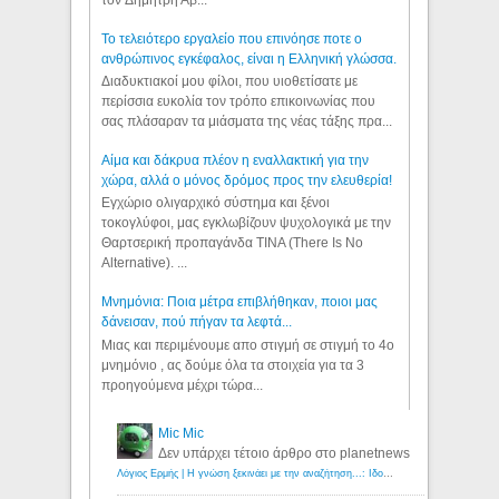
τον Δημήτρη Αβ...
Το τελειότερο εργαλείο που επινόησε ποτε ο
ανθρώπινος εγκέφαλος, είναι η Ελληνική γλώσσα.
Διαδυκτιακοί μου φίλοι, που υιοθετίσατε με
περίσσια ευκολία τον τρόπο επικοινωνίας που
σας πλάσαραν τα μιάσματα της νέας τάξης πρα...
Αίμα και δάκρυα πλέον η εναλλακτική για την
χώρα, αλλά ο μόνος δρόμος προς την ελευθερία!
Εγχώριο ολιγαρχικό σύστημα και ξένοι
τοκογλύφοι, μας εγκλωβίζουν ψυχολογικά με την
Θαρτσερική προπαγάνδα TINA (There Is No
Alternative). ...
Μνημόνια: Ποια μέτρα επιβλήθηκαν, ποιοι μας
δάνεισαν, πού πήγαν τα λεφτά...
Μιας και περιμένουμε απο στιγμή σε στιγμή το 4ο
μνημόνιο , ας δούμε όλα τα στοιχεία για τα 3
προηγούμενα μέχρι τώρα...
Mic Mic
Δεν υπάρχει τέτοιο άρθρο στο planetnews
Λόγιος Ερμής | Η γνώση ξεκινάει με την αναζήτηση...: Ιδού οι 18 που χρωστούν 11 δις ευρώ!