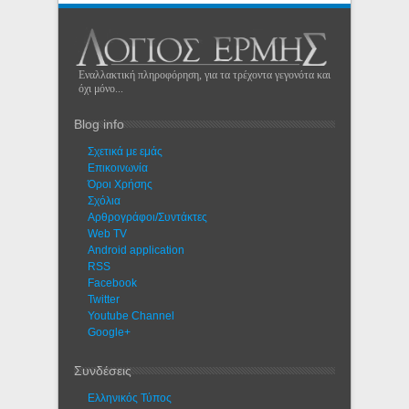
Εναλλακτική πληροφόρηση, για τα τρέχοντα γεγονότα και
όχι μόνο...
Blog info
Σχετικά με εμάς
Eπικοινωνία
Όροι Χρήσης
Σχόλια
Αρθρογράφοι/Συντάκτες
Web TV
Android application
RSS
Facebook
Twitter
Youtube Channel
Google+
Συνδέσεις
Ελληνικός Τύπος