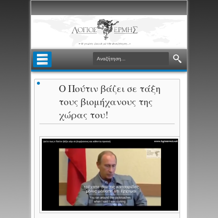
Ο Πούτιν βάζει σε τάξη
τους βιομήχανους της
χώρας του!