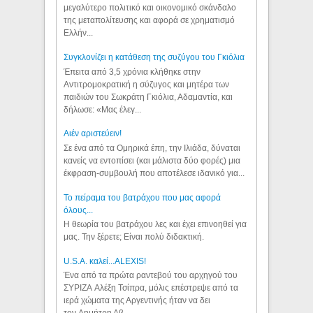
μεγαλύτερο πολιτικό και οικονομικό σκάνδαλο
της μεταπολίτευσης και αφορά σε χρηματισμό
Ελλήν...
Συγκλονίζει η κατάθεση της συζύγου του Γκιόλια
Έπειτα από 3,5 χρόνια κλήθηκε στην
Αντιτρομοκρατική η σύζυγος και μητέρα των
παιδιών του Σωκράτη Γκιόλια, Αδαμαντία, και
δήλωσε: «Μας έλεγ...
Aιέν αριστεύειν!
Σε ένα από τα Ομηρικά έπη, την Ιλιάδα, δύναται
κανείς να εντοπίσει (και μάλιστα δύο φορές) μια
έκφραση-συμβουλή που αποτέλεσε ιδανικό για...
Το πείραμα του βατράχου που μας αφορά
όλους...
Η θεωρία του βατράχου λες και έχει επινοηθεί για
μας. Την ξέρετε; Είναι πολύ διδακτική.
U.S.A. καλεί...ALEXIS!
Ένα από τα πρώτα ραντεβού του αρχηγού του
ΣΥΡΙΖΑ Αλέξη Τσίπρα, μόλις επέστρεψε από τα
ιερά χώματα της Αργεντινής ήταν να δει