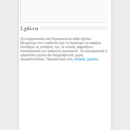
Σχόλια
Στο logiosermis.net δημοσιεύεται κάθε σχόλιο.
Θεωρούμε ότι ο καθένας έχει το δικαίωμα να εκφέρει
ελεύθερα τις απόψεις του, οι οποίες εκφράζουν
αποκλειστικά τον εκάστοτε σχολιαστή. Τα συκοφαντικά ή
υβριστικά σχόλια θα διαγράφονται χωρίς
προειδοποίηση. Περισσότερα στις
οδηγίες χρήσης
.