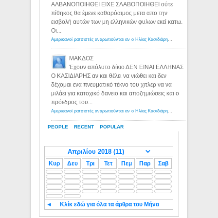
ΑΛΒΑΝΟΠΟΙΗΘΕΙ ΕΙΧΕ ΣΛΑΒΟΠΟΙΗΘΕΙ ούτε
πίθηκος θα έμενε καθαρόαιμος μετα απο την
εισβολή αυτών των μη ελληνικών φυλων εκεί κατω.
Οι...
Αμερικανοί ρατσιστές αναρωτιούνται αν ο Ηλίας Κασιδιάρης ανήκει στη λευκή φυλή... - Λόγιος Ερμής
ΜΑΚΔΟΣ
Έχουν απόλυτο δίκιο ΔΕΝ ΕΙΝΑΙ ΕΛΛΗΝΑΣ
Ο ΚΑΣΙΔΙΑΡΗΣ αν και θέλει να νιώθει και δεν
δέχομαι ενα πνευματικό τέκνο του χιτλερ να να
μιλάει για κατοχικό δανειο και αποζημιώσεις και ο
πρόεδρος του...
Αμερικανοί ρατσιστές αναρωτιούνται αν ο Ηλίας Κασιδιάρης ανήκει στη λευκή φυλή... - Λόγιος Ερμής
PEOPLE
RECENT
POPULAR
Κυρ
Δευ
Τρι
Τετ
Πεμ
Παρ
Σαβ
◄
Κλίκ εδώ για όλα τα άρθρα του Μήνα