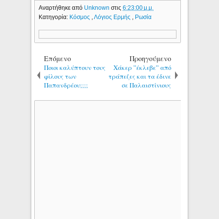
Αναρτήθηκε από
Unknown
στις
6:23:00 μ.μ.
Κατηγορία:
Κόσμος
,
Λόγιος Ερμής
,
Ρωσία
Επόμενο
Προηγούμενο
Ποιοι καλύπτουν τους
Χάκερ ”έκλεβε” από
φίλους των
τράπεζες και τα έδινε
Παπανδρέου;;;;
σε Παλαιστίνιους