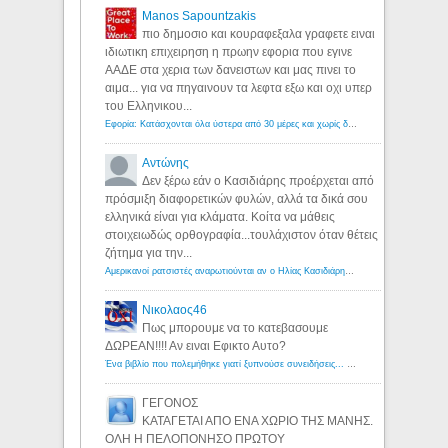
Manos Sapountzakis
πιο δημοσιο και κουραφεξαλα γραφετε ειναι
ιδιωτικη επιχειρηση η πρωην εφορια που εγινε
ΑΑΔΕ στα χερια των δανειστων και μας πινει το
αιμα... για να πηγαινουν τα λεφτα εξω και οχι υπερ
του Ελληνικου...
Εφορία: Κατάσχονται όλα ύστερα από 30 μέρες και χωρίς δικαστικές αποφάσεις - Λόγιος Ερμής
Αντώνης
Δεν ξέρω εάν ο Κασιδιάρης προέρχεται από
πρόσμιξη διαφορετικών φυλών, αλλά τα δικά σου
ελληνικά είναι για κλάματα. Κοίτα να μάθεις
στοιχειωδώς ορθογραφία...τουλάχιστον όταν θέτεις
ζήτημα για την...
Αμερικανοί ρατσιστές αναρωτιούνται αν ο Ηλίας Κασιδιάρης ανήκει στη λευκή φυλή... - Λόγιος Ερμής
Νικολαος46
Πως μπορουμε να το κατεβασουμε
ΔΩΡΕΑΝ!!!! Αν ειναι Εφικτο Αυτο?
Ένα βιβλίο που πολεμήθηκε γιατί ξυπνούσε συνειδήσεις... - Λόγιος Ερμής | Η γνώση ξεκινάει με την αναζήτηση...
ΓΕΓΟΝΟΣ
ΚΑΤΑΓΕΤΑΙ ΑΠΟ ΕΝΑ ΧΩΡΙΟ ΤΗΣ ΜΑΝΗΣ.
ΟΛΗ Η ΠΕΛΟΠΟΝΗΣΟ ΠΡΩΤΟΥ