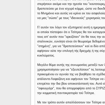
στερήσουν ακόμα και την ηγεσία του "κουτσουρεμ
δραπετεύσει με ένα ισχυρό κόμμα, ώστε να διεκδ
το Μνημόνιο και αυτός να κρίνει εκ του ασφαλού
να μας "σώσει" με τους "ιδανικούς" χειρισμούς το
Γι' αυτόν τον λόγο τον εξυπηρετεί αυτή η ημερομ
οι οποίοι πίστεψαν ότι ο Τσίπρας θα τον καταργο
τους απ' αυτόν που "ορκιζόταν" ότι θα τους την
σταλινικών, ευνόητο είναι ότι θεωρούμε δεδομέ
"στημένη", για να "δραπετεύσουν" καί οι δύο απ
αφήσουν ούτε την επιλογή τής δραχμής ή της σ
κυκλώματος.
Μεγάλο θύμα αυτής της συνωμοσίας μεταξύ των 
χρησιμοποίησαν για να "εξευτελίσουν" τις λειτο
προκειμένου εν αγνοία της να βοηθήσει τα σχέδι
ατάλαντο Λαφαζάνη και αφήνουν τον Τσίπρα να δη
επιτρέπει την δια βίου αποκατάστασή του. Αυτό ε
"σφουγγάρι", που θα απορροφήσει από το ΣΥΡΙΖ
την κομματική παντοκρατορία τού Τσίπρα.
Με τον τρόπο αυτόν απαλλάσσουν τον Τσίπρα από