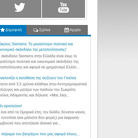
Δημοφιλή
Σχόλια
Αρχείο
κελος Siemens: Το μεγαλύτερο πολιτικό και
κονομικό σκάνδαλο της μεταπολίτευσης!
 σκάνδαλο Siemens στην Ελλάδα είναι ίσως το
γαλύτερο πολιτικό και οικονομικό σκάνδαλο της
ταπολίτευσης και αφορά σε χρηματισμό Ελλήν...
γκλονίζει η κατάθεση της συζύγου του Γκιόλια
ειτα από 3,5 χρόνια κλήθηκε στην Αντιτρομοκρατική
σύζυγος και μητέρα των παιδιών του Σωκράτη
ιόλια, Αδαμαντία, και δήλωσε: «Μας έλεγ...
έν αριστεύειν!
 ένα από τα Ομηρικά έπη, την Ιλιάδα, δύναται κανείς
 εντοπίσει (και μάλιστα δύο φορές) μια έκφραση-
μβουλή που αποτέλεσε ιδανικό για...
 πείραμα του βατράχου που μας αφορά όλους...