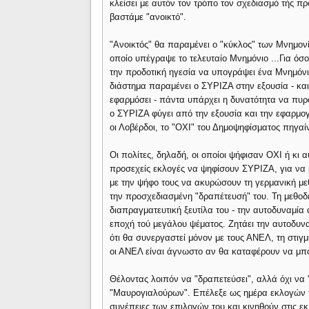
κλείσει με αυτόν τον τρόπο τον σχεδιασμό τής π
βαστάμε "ανοικτό".
"Ανοικτός" θα παραμένει ο "κύκλος" των Μνημονί
οποίο υπέγραψε το τελευταίο Μνημόνιο ...Για όσ
την προδοτική ηγεσία να υπογράψει ένα Μνημόνιο
διάστημα παραμένει ο ΣΥΡΙΖΑ στην εξουσία - κα
εφαρμόσει - πάντα υπάρχει η δυνατότητα να πυρο
ο ΣΥΡΙΖΑ φύγει από την εξουσία και την εφαρμο
οι Λοβέρδοι, το "ΟΧΙ" του Δημοψηφίσματος πηγαίν
Οι πολίτες, δηλαδή, οι οποίοι ψήφισαν ΟΧΙ ή κι 
προσεχείς εκλογές να ψηφίσουν ΣΥΡΙΖΑ, για να 
με την ψήφο τους να ακυρώσουν τη γερμανική με
την προσχεδιασμένη "δραπέτευσή" του. Τη μεθοδε
διαπραγματευτική ξευτίλα του - την αυτοδυναμία 
εποχή τού μεγάλου ψέματος. Ζητάει την αυτοδυναμ
ότι θα συνεργαστεί μόνον με τους ΑΝΕΛ, τη στιγ
οι ΑΝΕΛ είναι άγνωστο αν θα καταφέρουν να μπ
Θέλοντας λοιπόν να "δραπετεύσει", αλλά όχι να 
"Μαυρογιαλούρων". Επέλεξε ως ημέρα εκλογών τη
συνέπειες των επιλογών του και κινηθούν στις εκ