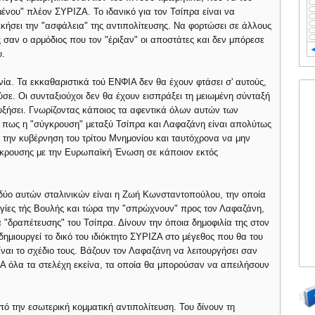
ένου" πλέον ΣΥΡΙΖΑ. Το ιδανικό για τον Τσίπρα είναι να
ικήσει την "ασφάλεια" της αντιπολίτευσης. Να φορτώσει σε άλλους
ς σαν ο αρμόδιος που τον "έριξαν" οι αποστάτες και δεν μπόρεσε
υ.
ηνία. Τα εκκαθαριστικά τού ΕΝΦΙΑ δεν θα έχουν φτάσει σ' αυτούς,
ύσε. Οι συνταξιούχοι δεν θα έχουν εισπράξει τη μειωμένη σύνταξή
 αυξήσει. Γνωρίζοντας κάποιος τα αφεντικά όλων αυτών των
νο πως η "σύγκρουση" μεταξύ Τσίπρα και Λαφαζάνη είναι απολύτως
ό την κυβέρνηση του τρίτου Μνημονίου και ταυτόχρονα να μην
ύγκρουσης με την Ευρωπαϊκή Ένωση σε κάποιον εκτός
δύο αυτών σταλινικών είναι η Ζωή Κωνσταντοπούλου, την οποία
υργίες τής Βουλής και τώρα την "σπρώχνουν" προς τον Λαφαζάνη,
α "δραπέτευσης" του Τσίπρα. Δίνουν την όποια δημοφιλία της στον
μιουργεί το δικό του ιδιόκτητο ΣΥΡΙΖΑ στο μέγεθος που θα του
ίναι το σχέδιο τους. Βάζουν τον Λαφαζάνη να λειτουργήσει σαν
Α όλα τα στελέχη εκείνα, τα οποία θα μπορούσαν να απειλήσουν
 την εσωτερική κομματική αντιπολίτευση. Του δίνουν τη