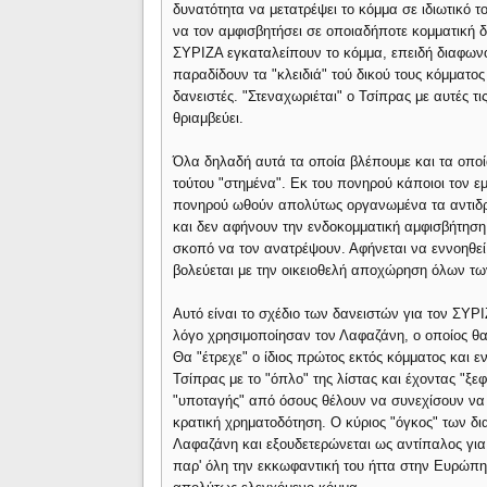
δυνατότητα να μετατρέψει το κόμμα σε ιδιωτικό τ
να τον αμφισβητήσει σε οποιαδήποτε κομματική δ
ΣΥΡΙΖΑ εγκαταλείπουν το κόμμα, επειδή διαφωνο
παραδίδουν τα "κλειδιά" τού δικού τους κόμματ
δανειστές. "Στεναχωριέται" ο Τσίπρας με αυτές τ
θριαμβεύει.
Όλα δηλαδή αυτά τα οποία βλέπουμε και τα οποία
τούτου "στημένα". Εκ του πονηρού κάποιοι τον ε
πονηρού ωθούν απολύτως οργανωμένα τα αντιδρα
και δεν αφήνουν την ενδοκομματική αμφισβήτηση 
σκοπό να τον ανατρέψουν. Αφήνεται να εννοηθεί 
βολεύεται με την οικειοθελή αποχώρηση όλων τ
Αυτό είναι το σχέδιο των δανειστών για τον ΣΥΡΙΖ
λόγο χρησιμοποίησαν τον Λαφαζάνη, ο οποίος θ
Θα "έτρεχε" ο ίδιος πρώτος εκτός κόμματος και
Τσίπρας με το "όπλο" της λίστας και έχοντας "ξ
"υποταγής" από όσους θέλουν να συνεχίσουν να 
κρατική χρηματοδότηση. Ο κύριος "όγκος" των δ
Λαφαζάνη και εξουδετερώνεται ως αντίπαλος για 
παρ' όλη την εκκωφαντική του ήττα στην Ευρώπη 