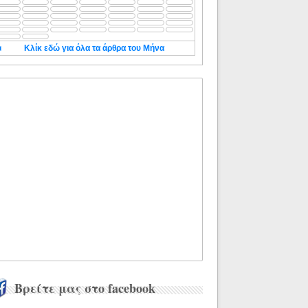
◄
Κλίκ εδώ για όλα τα άρθρα του Μήνα
Βρείτε μας στο facebook