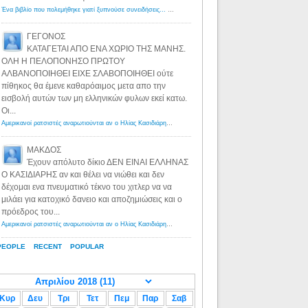
Ένα βιβλίο που πολεμήθηκε γιατί ξυπνούσε συνειδήσεις... - Λόγιος Ερμής | Η γνώση ξεκινάει με την αναζήτηση...
ΓΕΓΟΝΟΣ
ΚΑΤΑΓΕΤΑΙ ΑΠΟ ΕΝΑ ΧΩΡΙΟ ΤΗΣ ΜΑΝΗΣ.
ΟΛΗ Η ΠΕΛΟΠΟΝΗΣΟ ΠΡΩΤΟΥ
ΑΛΒΑΝΟΠΟΙΗΘΕΙ ΕΙΧΕ ΣΛΑΒΟΠΟΙΗΘΕΙ ούτε
πίθηκος θα έμενε καθαρόαιμος μετα απο την
εισβολή αυτών των μη ελληνικών φυλων εκεί κατω.
Οι...
Αμερικανοί ρατσιστές αναρωτιούνται αν ο Ηλίας Κασιδιάρης ανήκει στη λευκή φυλή... - Λόγιος Ερμής
·
8 yea
ΜΑΚΔΟΣ
Έχουν απόλυτο δίκιο ΔΕΝ ΕΙΝΑΙ ΕΛΛΗΝΑΣ
Ο ΚΑΣΙΔΙΑΡΗΣ αν και θέλει να νιώθει και δεν
δέχομαι ενα πνευματικό τέκνο του χιτλερ να να
μιλάει για κατοχικό δανειο και αποζημιώσεις και ο
πρόεδρος του...
Αμερικανοί ρατσιστές αναρωτιούνται αν ο Ηλίας Κασιδιάρης ανήκει στη λευκή φυλή... - Λόγιος Ερμής
·
8 yea
PEOPLE
RECENT
POPULAR
Κυρ
Δευ
Τρι
Τετ
Πεμ
Παρ
Σαβ