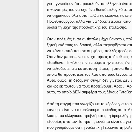
γιατί γνωρίζουν ότι προκαλούν τα ελληνικά ένστι
πιθανότητές του να έχει ένα θετικό εκλογικό απο
να σημαίνουν όλα αυτά; ...Ότι τις εκλογές τις επ
Πρωθυπουργού, αλλά για να "δραπετεύσει" από α
δώσει τη μάχη τής προσωπικής του επιβίωσης.
Όταν πολεμάς έναν αντίπαλο μέχρι θανάτου, πολλ
ζητούμενό τους το ιδανικό, αλλά περιορίζονται 
να κάνεις αυτό που σε συμφέρει, πολλές φορές επ
Όταν δεν μπορείς να τον χτυπήσεις απ' ευθείας,
εξασθενεί. Τι θέλουμε να πούμε στην προκειμέν
να μεθοδευτεί μια κατάσταση τέτοια, η οποία θα
οποία θα προστάτευε τον λαό από τους ξένους ι
Αυτό, όμως, τη δεδομένη στιγμή δεν γίνεται. Δεν 
και ως εκ τούτου να τους προτείνουμε. Άρα; ...Ά
αυτό, το οποίο ΔΕΝ συμφέρει τους ξένους "νταβα
Από τη στιγμή που γνωρίζουμε το κέρδος για το 
κάνουμε είναι να ακυρώσουμε το κέρδος αυτό. Α
λύσης του ελληνικού προβλήματος τη δρομολόγη
εξουσίας από τον Τσίπρα - , ευνόητο είναι ότι γι
που γνωρίζουμε ότι τη ναζιστική Γερμανία τη βο