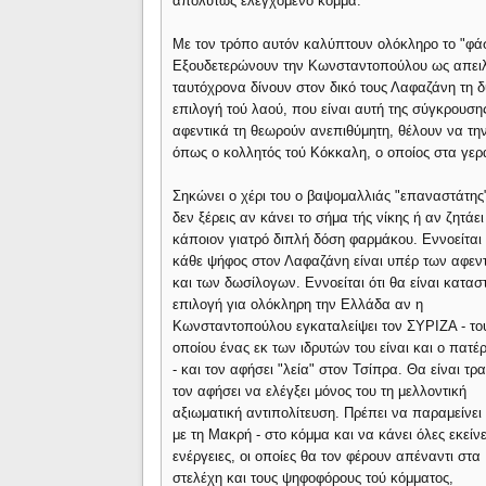
απολύτως ελεγχόμενο κόμμα.
Με τον τρόπο αυτόν καλύπτουν ολόκληρο το "φάσ
Εξουδετερώνουν την Κωνσταντοπούλου ως απειλή
ταυτόχρονα δίνουν στον δικό τους Λαφαζάνη τη δυ
επιλογή τού λαού, που είναι αυτή της σύγκρουση
αφεντικά τη θεωρούν ανεπιθύμητη, θέλουν να 
όπως ο κολλητός τού Κόκκαλη, ο οποίος στα γερ
Σηκώνει ο χέρι του ο βαψομαλλιάς "επαναστάτης"
δεν ξέρεις αν κάνει το σήμα τής νίκης ή αν ζητάε
κάποιον γιατρό διπλή δόση φαρμάκου. Εννοείται 
κάθε ψήφος στον Λαφαζάνη είναι υπέρ των αφεν
και των δωσίλογων. Εννοείται ότι θα είναι κατασ
επιλογή για ολόκληρη την Ελλάδα αν η
Κωνσταντοπούλου εγκαταλείψει τον ΣΥΡΙΖΑ - το
οποίου ένας εκ των ιδρυτών του είναι και ο πατέ
- και τον αφήσει "λεία" στον Τσίπρα. Θα είναι τρ
τον αφήσει να ελέγξει μόνος του τη μελλοντική
αξιωματική αντιπολίτευση. Πρέπει να παραμείνει 
με τη Μακρή - στο κόμμα και να κάνει όλες εκείνε
ενέργειες, οι οποίες θα τον φέρουν απέναντι στα
στελέχη και τους ψηφοφόρους τού κόμματος,