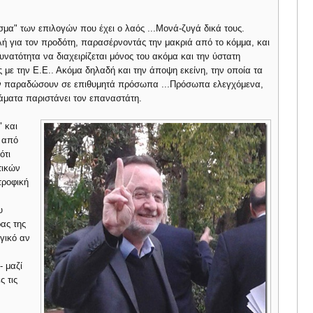
μα" των επιλογών που έχει ο λαός ...Μονά-ζυγά δικά τους.
 για τον προδότη, παρασέρνοντάς την μακριά από το κόμμα, και
νατότητα να διαχειρίζεται μόνος του ακόμα και την ύστατη
ς με την Ε.Ε.. Ακόμα δηλαδή και την άποψη εκείνη, την οποία τα
την παραδώσουν σε επιθυμητά πρόσωπα ...Πρόσωπα ελεγχόμενα,
άματα παριστάνει τον επαναστάτη.
 και
ι από
ότι
τικών
τροφική
υ
ρας της
αγικό αν
- μαζί
ς τις