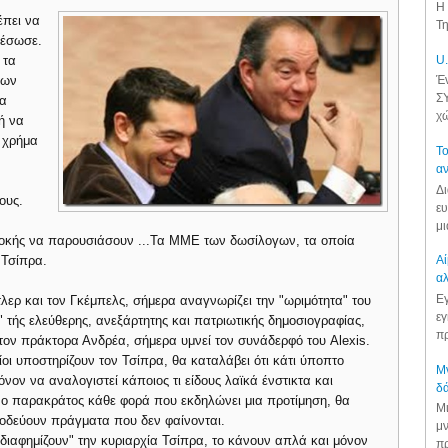
Η 
έπει να
Τη
 έσωσε.
 τα
U.
δων
Έν
ΣΥ
τα
χώ
ή να
ο χρήμα
Το
αν
Δι
ους.
ευ
ς
μι
λοκής να παρουσιάσουν ...Τα ΜΜΕ των δωσίλογων, τα οποία
 Τσίπρα.
Αί
αλ
Εγ
λερ και τον Γκέμπελς, σήμερα αναγνωρίζει την "ωριμότητα" του
εγ
τι" τής ελεύθερης, ανεξάρτητης και πατριωτικής δημοσιογραφίας,
πρ
τον πράκτορα Ανδρέα, σήμερα υμνεί τον συνάδερφό του Alexis.
οίοι υποστηρίζουν τον Τσίπρα, θα καταλάβει ότι κάτι ύποπτο
Μν
όνον να αναλογιστεί κάποιος τι είδους λαϊκά ένστικτα και
δά
νο παρακράτος κάθε φορά που εκδηλώνει μια προτίμηση, θα
Μι
εθοδεύουν πράγματα που δεν φαίνονται.
μν
διαφημίζουν" την κυριαρχία Τσίπρα, το κάνουν απλά και μόνον
πρ