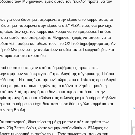
ροδοσίας των Μνημονίων, εμείς αυτόν τον "κύκλο" πρέπει να τον
ων για όσο διάστημα παραμένει στην εξουσία το κόμμα αυτό, το
ο διάστημα παραμένει στην εξουσία ο ΣΥΡΙΖΑ, που, ναι μεν είχε
, αλλά δεν έχει τον κομματικό κορμό να το εφαρμόσει. Για όσο
ι άρα αυτός που υπέγραψε το Μνημόνιο, χωρίς να μπορεί να το
δοτηθεί - ακόμα και άθελά τους - το ΟΧΙ τού δημοψηφίσματος. Αν
γή τού Μνημονίου την αναλάβουν οι αδίστακτοι Γεωργιάδηδες και
ει οριστικά στα σκουπίδια.
αυτοί οι οποίοι απείχαν από το δημοψήφισμα, πρέπει στις
μην αφήσουν να "σφραγιστεί" η επιλογή τής σύγκρουσης. Πρέπει
θόδευση ...Να τους "χτυπήσουν" τώρα, που ο Τσίπρας δρομολογεί
ύει με τρόπο ύπουλο, ζητώντας το αδύνατο. Ζητάει - μετά τη
από τον λαό, τη στιγμή που δεν το κατάφερε αυτό ούτε στην
ία τη στιγμή που κατεβαίνει στις εκλογές με μισό κόμμα. Δηλώνει
μή που το κόμμα του έχει διασπαστεί σε δύο μεγάλα κομμάτια και
ουν στη Βουλή.
"αυτοκτονήσει", δίνει τώρα τη μάχη με τον απόλυτο τρόπο των
ν 20η Σεπτεμβρίου, ώστε να μην αισθανθούν οι Έλληνες τις
λογές τιμωρητικά εναντίον του ...Τόσο τιμωρητικά, που να του