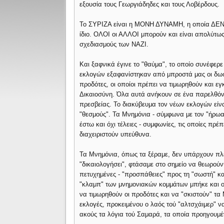
εξουσία τους Γεωργιάδηδες και τους Λοβέρδους.
Το ΣΥΡΙΖΑ είναι η ΜΟΝΗ ΔΥΝΑΜΗ, η οποία ΔΕΝ 
ίδιο. ΟΛΟΙ οι ΑΛΛΟΙ μπορούν και είναι απολύτ
σχεδιασμούς των ΝΑΖΙ.
Και ξαφνικά έγινε το "θαύμα", το οποίο συνέφερ
εκλογών εξαφανίστηκαν από μπροστά μας οι δωσί
προδότες, οι οποίοι πρέπει να τιμωρηθούν και εγ
Δικαιοσύνη. Όλα αυτά ανήκουν σε ένα παρελθόν, 
πρεσβείας. Το διακύβευμα τον νέων εκλογών είναι
"θεσμούς". Τα Μνημόνια - σύμφωνα με τον "ήρωα
έστω και όχι τέλειες - συμφωνίες, τις οποίες πρέ
διαχειριστούν υπεύθυνα.
Τα Μνημόνια, όπως τα ξέραμε, δεν υπάρχουν πλέ
"δικαιολογήσει", φτάσαμε στο σημείο να θεωρούν
πετυχημένες - "προσπάθειες" προς τη "σωστή" κ
"κλαμπ" των μνημονιακών κομμάτων μπήκε και ο Σ
να τιμωρηθούν οι προδότες και να "σκιστούν" τα
εκλογές, προκειμένου ο λαός τού "αλτσχάιμερ" να
ακούς τα λόγια τού Σαμαρά, τα οποία προηγουμέ