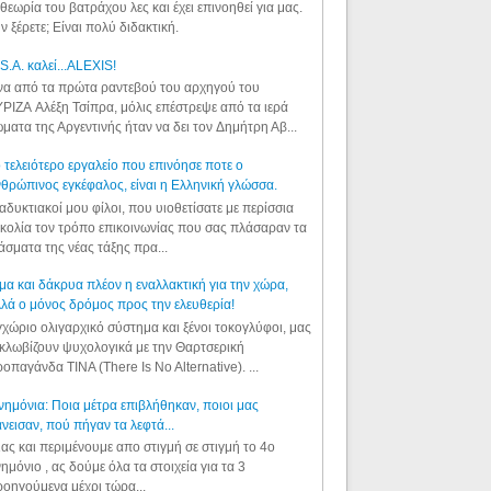
θεωρία του βατράχου λες και έχει επινοηθεί για μας.
ν ξέρετε; Είναι πολύ διδακτική.
S.A. καλεί...ALEXIS!
α από τα πρώτα ραντεβού του αρχηγού του
ΡΙΖΑ Αλέξη Τσίπρα, μόλις επέστρεψε από τα ιερά
ματα της Αργεντινής ήταν να δει τον Δημήτρη Αβ...
 τελειότερο εργαλείο που επινόησε ποτε ο
θρώπινος εγκέφαλος, είναι η Ελληνική γλώσσα.
αδυκτιακοί μου φίλοι, που υιοθετίσατε με περίσσια
κολία τον τρόπο επικοινωνίας που σας πλάσαραν τα
άσματα της νέας τάξης πρα...
μα και δάκρυα πλέον η εναλλακτική για την χώρα,
λά ο μόνος δρόμος προς την ελευθερία!
χώριο ολιγαρχικό σύστημα και ξένοι τοκογλύφοι, μας
κλωβίζουν ψυχολογικά με την Θαρτσερική
οπαγάνδα TINA (There Is No Alternative). ...
ημόνια: Ποια μέτρα επιβλήθηκαν, ποιοι μας
νεισαν, πού πήγαν τα λεφτά...
ας και περιμένουμε απο στιγμή σε στιγμή το 4ο
ημόνιο , ας δούμε όλα τα στοιχεία για τα 3
οηγούμενα μέχρι τώρα...