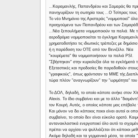
...Καραμανλής, Παπανδρέου και Σαμαράς θα πρ
πανηγυρίζουν τη σωτηρία τους ...Ο Τσίπρας τους
Το νέο Μνημόνιο της Αριστεράς "νομιμοποιεί" όλα
προηγούμενα των Παπανδρέου και των Σαμαρά
...Νέα ξεπουλήματα νομιμοποιούν τα παλιά. Με 
αεροδρόμια νομιμοποιείται το έγκλημα Καραμανλ
χρηματοδοτήσει τις ιδιωτικές τράπεζες με δημόσι
ή η παράδοση του ΟΤΕ από τον Βενιζέλο. Νέα
"κουρέματα" θα νομιμοποιήσουν τα παλιά PSI.
"Σβήστηκαν" στην κυριολεξία όλα τα εγκλήματά τ
Εξεταστικές και προδοσίες θα παραδοθούν στου
"γραφικούς", όπως φρόντισαν τα ΜΜΕ τής Διαπ
τώρα πλέον "αναγνωρίζουν" την "ωριμότητα" του
Το ΔΟΛ, δηλαδή, το οποίο κάποτε ανήκε στον Χίτ
Alexis. Το ίδιο συμβαίνει και με το άλλο "διαμάν
τον Κουρή. Αυτός, ο οποίος κάποτε μας επέβαλε 
Και μόνον να δει κάποιος ποιοι είναι αυτοί οι οπ
συμβαίνει, το οποίο δεν είναι εύκολα ορατό. Καιμ
αντανακλαστικά ενεργοποιεί όλο αυτό το σιχαμέ
πρέπει να αρχίσει να ψυλλιάζεται ότι κάποιοι μ
Ακόμα δηλαδή και τα γερμανικά μέσα, τα οποία "