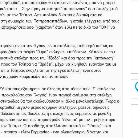
ου "φέουδο", στο οποίο δεν θα απομείνει κανένας που να μπορεί
ιαδικασία ...Στην πραγματικότητα "αυτοκτονούν" όσα στελέχη τού
ύν με τον Τσίπρα. Απεμπολούν δικά τους δικαιώματα και
ος στη συμμορία των Τσιπροπαππάδων, η οποία ελέγχεται από τους
ις αποχωρήσεις όσο "χαιρόταν" όταν έβλεπε το δικό του "ΟΧΙ" να
 φαινομενικά τον θίγουν, είναι απολύτως επιθυμητά και ως εκ
μφανίζουν να πέφτει "θύμα" σκληρών επιθέσεων. Κάποιοι εκ του
στικά στελέχη προς την "έξοδο" και άρα προς την "εκτόνωση"
προς τον Τσίπρα να "βράζει", μέχρι να κινηθούν εναντίον του με
ότι ο Τσίπρας ενοχλείται με την εγκατάλειψη, ενώ αυτός
ων ισχυρών κομματικών του αντιπάλων.
Α και τους εξυπηρετεί σε όλες τις απαιτήσεις τους. Γι' αυτόν τον
α προκαλούσε σαν "λαγός" έναν πανικό ανάμεσα στα στελέχη.
 ενστικτωδώς θα τον ακολουθούσαν κι άλλα μεγαλοστελέχη. Τώρα ο
εφορτωθεί" μεγάλο μέρος ισχυρών στελεχών, μαζεύει δηλώσεις
βολεύονται ως βουλευτές ή στελέχη ενός κόμματος με μεγάλη
ιαφωνούντων και των αμφισβητιών "δένεται" με τον προβοκάτορα
τον Τσίπρα. Ο προδότης απαλλάσσεται από τις "τάσεις" - και
- αποκτά - ελέω Γερμανίας - ένα ολοκαίνουριο ιδιόκτητο και