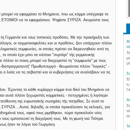
μπορεί να εφαρμόσει το Μνημόνιο, που ως κόμμα υπέγραψε το
ως ΕΤΟΙΜΟΙ να το εφαρμόσουν. Ψηφίστε ΣΥΡΙΖΑ. Ακυρώστε τους
ε τη Γερμανία και τους τοπικούς προδότες. Με την προκήρυξη των
Φά
λογοι, οι ταγματασφαλίτες και οι προδότες. Δεν υπάρχουν πλέον
οι
κληματικές συμφωνίες, οι οποίες πρέπει να διερευνηθούν από τη
Το
το οποίο έχει μπει σε κάποιο "συρτάρι" τής γερμανικής
με
 πλέον το ποιος μπορεί να διαχειριστεί τη "συμφωνία" με τους
με
-διαπραγματευτή" Πρωθυπουργό - θεωρούνται πλέον "λογικές" -
πει ο λαός να τις σεβαστεί και οι κυβερνήσεις να αναλάβουν να τις
Συ
Έπ
η 
ον. Έχοντας το κάθε κυρίαρχο κόμμα ένα δικό του Μνημόνιο να
Γκ
ται αυτά πλέον ξεχωριστές κομματικές - πετυχημένες ή λιγότερο
Aι
ατεύθυνση της ευρωπαϊκής σωτηρίας τής πατρίδας. Σε αυτό το
Σε
ΥΡΙΖΑ ...Αυτοί, δηλαδή, οι οποίοι προκάλεσαν τις εκλογές, για
να
 Μνημόνιά τους, αφού τους μιμήθηκαν, τώρα προκαλούν νέες
συ
 τους εμπιστευτεί τη διαχείρισή τους. Με τη φωνή τού Τσίπρα
νως ήταν τα λόγια τού Γιωργάκη.
Το