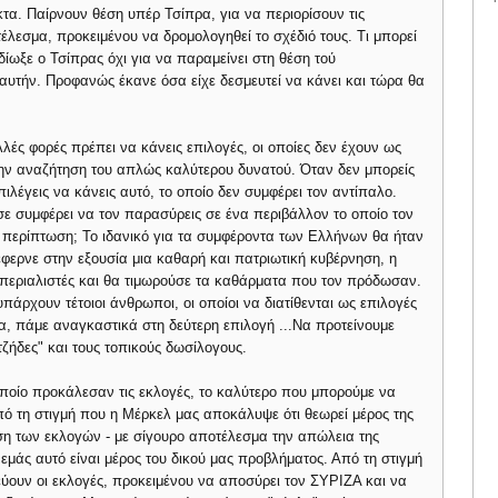
κτα. Παίρνουν θέση υπέρ Τσίπρα, για να περιορίσουν τις
τέλεσμα, προκειμένου να δρομολογηθεί το σχέδιό τους. Τι μπορεί
εδίωξε ο Τσίπρας όχι για να παραμείνει στη θέση τού
υτήν. Προφανώς έκανε όσα είχε δεσμευτεί να κάνει και τώρα θα
ές φορές πρέπει να κάνεις επιλογές, οι οποίες δεν έχουν ως
στην αναζήτηση του απλώς καλύτερου δυνατού. Όταν δεν μπορείς
ιλέγεις να κάνεις αυτό, το οποίο δεν συμφέρει τον αντίπαλο.
 σε συμφέρει να τον παρασύρεις σε ένα περιβάλλον το οποίο τον
η περίπτωση; Το ιδανικό για τα συμφέροντα των Ελλήνων θα ήταν
 έφερνε στην εξουσία μια καθαρή και πατριωτική κυβέρνηση, η
μπεριαλιστές και θα τιμωρούσε τα καθάρματα που τον πρόδωσαν.
υπάρχουν τέτοιοι άνθρωποι, οι οποίοι να διατίθενται ως επιλογές
ρα, πάμε αναγκαστικά στη δεύτερη επιλογή ...Να προτείνουμε
τζήδες" και τους τοπικούς δωσίλογους.
οποίο προκάλεσαν τις εκλογές, το καλύτερο που μπορούμε να
πό τη στιγμή που η Μέρκελ μας αποκάλυψε ότι θεωρεί μέρος της
ση των εκλογών - με σίγουρο αποτέλεσμα την απώλεια της
α εμάς αυτό είναι μέρος του δικού μας προβλήματος. Από τη στιγμή
λεύουν οι εκλογές, προκειμένου να αποσύρει τον ΣΥΡΙΖΑ και να