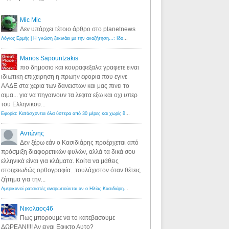
Mic Mic
Δεν υπάρχει τέτοιο άρθρο στο planetnews
Λόγιος Ερμής | Η γνώση ξεκινάει με την αναζήτηση...: Ιδού οι 18 που χρωστούν 11 δις ευρώ!
·
6 years ago
Manos Sapountzakis
πιο δημοσιο και κουραφεξαλα γραφετε ειναι
ιδιωτικη επιχειρηση η πρωην εφορια που εγινε
ΑΑΔΕ στα χερια των δανειστων και μας πινει το
αιμα... για να πηγαινουν τα λεφτα εξω και οχι υπερ
του Ελληνικου...
Εφορία: Κατάσχονται όλα ύστερα από 30 μέρες και χωρίς δικαστικές αποφάσεις - Λόγιος Ερμής
·
6 years ag
Αντώνης
Δεν ξέρω εάν ο Κασιδιάρης προέρχεται από
πρόσμιξη διαφορετικών φυλών, αλλά τα δικά σου
ελληνικά είναι για κλάματα. Κοίτα να μάθεις
στοιχειωδώς ορθογραφία...τουλάχιστον όταν θέτεις
ζήτημα για την...
Αμερικανοί ρατσιστές αναρωτιούνται αν ο Ηλίας Κασιδιάρης ανήκει στη λευκή φυλή... - Λόγιος Ερμής
·
7 yea
Νικολαος46
Πως μπορουμε να το κατεβασουμε
ΔΩΡΕΑΝ!!!! Αν ειναι Εφικτο Αυτο?