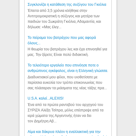
Συγκλονίζει η κατάθεση της συζύγου του Γκιόλια
Έπειτα από 3,5 χρόνια κλήθηκε στην
Αντιτρομοκρατική η σύζυγος και μητέρα των
παιδιών του Σωκράτη Γκιόλια, Αδαμαντία, και
δήλωσε: «Μας έλεγ...
Το πείραμα του βατράχου που μας αφορά
όλους...
Η θεωρία του βατράχου λες και έχει επινοηθεί για
μας. Την ξέρετε; Είναι πολύ διδακτική.
Το τελειότερο εργαλείο που επινόησε ποτε ο
ανθρώπινος εγκέφαλος, είναι η Ελληνική γλώσσα.
Διαδυκτιακοί μου φίλοι, που υιοθετίσατε με
περίσσια ευκολία τον τρόπο επικοινωνίας που
σας πλάσαραν τα μιάσματα της νέας τάξης πρα...
U.S.A. καλεί...ALEXIS!
Ένα από τα πρώτα ραντεβού του αρχηγού του
ΣΥΡΙΖΑ Αλέξη Τσίπρα, μόλις επέστρεψε από τα
ιερά χώματα της Αργεντινής ήταν να δει
τον Δημήτρη Αβ...
Αίμα και δάκρυα πλέον η εναλλακτική για την