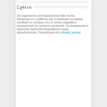
Σχόλια
Στο logiosermis.net δημοσιεύεται κάθε σχόλιο.
Θεωρούμε ότι ο καθένας έχει το δικαίωμα να εκφέρει
ελεύθερα τις απόψεις του, οι οποίες εκφράζουν
αποκλειστικά τον εκάστοτε σχολιαστή. Τα συκοφαντικά ή
υβριστικά σχόλια θα διαγράφονται χωρίς
προειδοποίηση. Περισσότερα στις
οδηγίες χρήσης
.