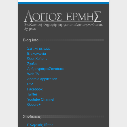
Εναλλακτική πληροφόρηση, για τα τρέχοντα γεγονότα και
όχι μόνο...
Blog info
Σχετικά με εμάς
Eπικοινωνία
Όροι Χρήσης
Σχόλια
Αρθρογράφοι/Συντάκτες
Web TV
Android application
RSS
Facebook
Twitter
Youtube Channel
Google+
Συνδέσεις
Ελληνικός Τύπος