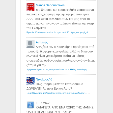
Manos Sapountzakis
πιο δημοσιο και κουραφεξαλα γραφετε ειναι
ιδιωτικη επιχειρηση η πρωην εφορια που εγινε
ΑΑΔΕ στα χερια των δανειστων και μας πινει το
αιμα... για να πηγαινουν τα λεφτα εξω και οχι υπερ
του Ελληνικου...
Εφορία: Κατάσχονται όλα ύστερα από 30 μέρες και χωρίς δικαστικές αποφάσεις - Λόγιος Ερμής
Αντώνης
Δεν ξέρω εάν ο Κασιδιάρης προέρχεται από
πρόσμιξη διαφορετικών φυλών, αλλά τα δικά σου
ελληνικά είναι για κλάματα. Κοίτα να μάθεις
στοιχειωδώς ορθογραφία...τουλάχιστον όταν θέτεις
ζήτημα για την...
Αμερικανοί ρατσιστές αναρωτιούνται αν ο Ηλίας Κασιδιάρης ανήκει στη λευκή φυλή... - Λόγιος Ερμής
Νικολαος46
Πως μπορουμε να το κατεβασουμε
ΔΩΡΕΑΝ!!!! Αν ειναι Εφικτο Αυτο?
Ένα βιβλίο που πολεμήθηκε γιατί ξυπνούσε συνειδήσεις... - Λόγιος Ερμής | Η γνώση ξεκινάει με την αναζήτηση...
ΓΕΓΟΝΟΣ
ΚΑΤΑΓΕΤΑΙ ΑΠΟ ΕΝΑ ΧΩΡΙΟ ΤΗΣ ΜΑΝΗΣ.
ΟΛΗ Η ΠΕΛΟΠΟΝΗΣΟ ΠΡΩΤΟΥ