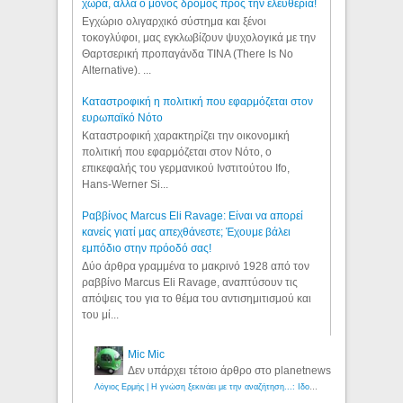
χώρα, αλλά ο μόνος δρόμος προς την ελευθερία!
Εγχώριο ολιγαρχικό σύστημα και ξένοι
τοκογλύφοι, μας εγκλωβίζουν ψυχολογικά με την
Θαρτσερική προπαγάνδα TINA (There Is No
Alternative). ...
Καταστροφική η πολιτική που εφαρμόζεται στον
ευρωπαϊκό Νότο
Καταστροφική χαρακτηρίζει την οικονομική
πολιτική που εφαρμόζεται στον Νότο, ο
επικεφαλής του γερμανικού Ινστιτούτου Ifo,
Hans-Werner Si...
Ραββίνος Marcus Eli Ravage: Είναι να απορεί
κανείς γιατί μας απεχθάνεστε; Έχουμε βάλει
εμπόδιο στην πρόοδό σας!
Δύο άρθρα γραμμένα το μακρινό 1928 από τον
ραββίνο Marcus Eli Ravage, αναπτύσουν τις
απόψεις του για το θέμα του αντισημιτισμού και
του μί...
Mic Mic
Δεν υπάρχει τέτοιο άρθρο στο planetnews
Λόγιος Ερμής | Η γνώση ξεκινάει με την αναζήτηση...: Ιδού οι 18 που χρωστούν 11 δις ευρώ!