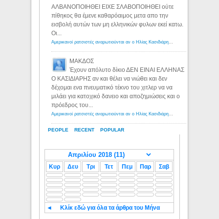
ΑΛΒΑΝΟΠΟΙΗΘΕΙ ΕΙΧΕ ΣΛΑΒΟΠΟΙΗΘΕΙ ούτε
πίθηκος θα έμενε καθαρόαιμος μετα απο την
εισβολή αυτών των μη ελληνικών φυλων εκεί κατω.
Οι...
Αμερικανοί ρατσιστές αναρωτιούνται αν ο Ηλίας Κασιδιάρης ανήκει στη λευκή φυλή... - Λόγιος Ερμής
ΜΑΚΔΟΣ
Έχουν απόλυτο δίκιο ΔΕΝ ΕΙΝΑΙ ΕΛΛΗΝΑΣ
Ο ΚΑΣΙΔΙΑΡΗΣ αν και θέλει να νιώθει και δεν
δέχομαι ενα πνευματικό τέκνο του χιτλερ να να
μιλάει για κατοχικό δανειο και αποζημιώσεις και ο
πρόεδρος του...
Αμερικανοί ρατσιστές αναρωτιούνται αν ο Ηλίας Κασιδιάρης ανήκει στη λευκή φυλή... - Λόγιος Ερμής
PEOPLE
RECENT
POPULAR
Κυρ
Δευ
Τρι
Τετ
Πεμ
Παρ
Σαβ
◄
Κλίκ εδώ για όλα τα άρθρα του Μήνα