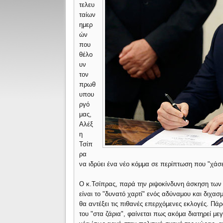
τελευ
ταίων
ημερ
ών
που
θέλο
υν
τον
πρωθ
υπου
ργό
μας,
Αλέξ
η
Τσίπ
ρα
να ιδρύει ένα νέο κόμμα σε περίπτωση που "χάσ
Ο κ.Τσίπρας, παρά την ριψοκίνδυνη άσκηση των 
είναι το "δυνατό χαρτί" ενός αδύναμου και διχα
θα αντέξει τις πιθανές επερχόμενες εκλογές. Πά
του "στα ζάρια", φαίνεται πως ακόμα διατηρεί με