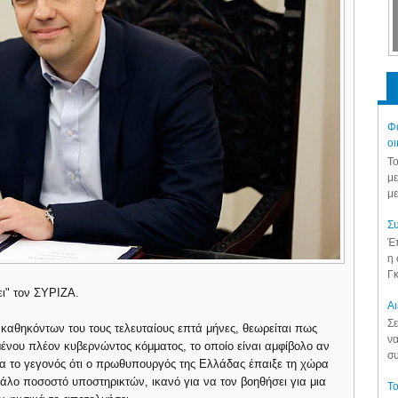
Φά
οι
Το
με
με
Συ
Έπ
η 
Γκ
ει" τον ΣΥΡΙΖΑ.
Aι
Σε
καθηκόντων του τους τελευταίους επτά μήνες, θεωρείται πως
να
σμένου πλέον κυβερνώντος κόμματος, το οποίο είναι αμφίβολο αν
συ
ρα το γεγονός ότι ο πρωθυπουργός της Ελλάδας έπαιξε τη χώρα
γάλο ποσοστό υποστηρικτών, ικανό για να τον βοηθήσει για μια
Το