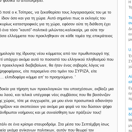
ν φυσικά το αποτολμήσει.
Η 
Τη
ό ποτέ ο κ.Τσίπρας, να ξεκαθαρίσει τους λογαριασμούς του με το
Το
 ίδιον όσο και για τη χώρα. Αυτό σημαίνει πως οι εκλογές του
αν
υρίως καταστροφικές για τη χώρα, εφόσον ούτε τη διάθεση έχει
Δι
ό ένα τόσο "καυτό"-πολιτικά μιλώντας-καλοκαίρι, μα ούτε την
ευ
 τόσα ελλείμματα που προκληθηκαν σε κάθε τομέα της επικράτειας
μι
U.
ημολογία της ίδρυσης νέου κόμματος από τον πρωθυπουργό της
Έν
ιατί υπάρχει ακόμα αυτό το ποσοστό του ελληνικού πληθυσμού που
ΣΥ
όσα προεκλογικά διαβεβαίωνε, θα ήταν ένας σοβαρός λόγος να
χώ
ψηφοφόρους, είτε παραμείνει στο τιμόνι του ΣΥΡΙΖΑ, είτε
Αί
... ελπιδοφόρο κόμμα απ' το προηγούμενο. '
αλ
Εγ
δοκία για τήρηση των προεκλογικών του υποσχέσεων, εκβίαζε μια
εγ
υ λαού, και τελικά υπέγραφε νέες συμβάσεις που θα βασάνιζαν
πρ
ς χώρας, τότε με συγχωρείτε, μα μου είναι προσωπικά αδιανόητο
τηρίζουν και σκοπεύουν για ακόμα μια φορά να του δώσουν ψήφο
Μν
ι άνθρωποι νοήμονες και με συναίσθηση των πράξεών τους!
δά
Μι
πάλι σε ένα κρίσιμο σταυροδρόμι. Στα μέσα του Σεπτέμβρη ίσως
μν
ρεία γκάμα ανίκανων πολιτικων, αυτόν που θεωρεί τον
πρ