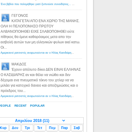
Ένα βιβλίο που πολεμήθηκε γιατί ξυπνούσε συνειδήσεις... - Λόγιος Ερμής | Η γνώση ξεκινάει με την αναζήτηση...
ΓΕΓΟΝΟΣ
ΚΑΤΑΓΕΤΑΙ ΑΠΟ ΕΝΑ ΧΩΡΙΟ ΤΗΣ ΜΑΝΗΣ.
ΟΛΗ Η ΠΕΛΟΠΟΝΗΣΟ ΠΡΩΤΟΥ
ΑΛΒΑΝΟΠΟΙΗΘΕΙ ΕΙΧΕ ΣΛΑΒΟΠΟΙΗΘΕΙ ούτε
πίθηκος θα έμενε καθαρόαιμος μετα απο την
εισβολή αυτών των μη ελληνικών φυλων εκεί κατω.
Οι...
Αμερικανοί ρατσιστές αναρωτιούνται αν ο Ηλίας Κασιδιάρης ανήκει στη λευκή φυλή... - Λόγιος Ερμής
·
8 yea
ΜΑΚΔΟΣ
Έχουν απόλυτο δίκιο ΔΕΝ ΕΙΝΑΙ ΕΛΛΗΝΑΣ
Ο ΚΑΣΙΔΙΑΡΗΣ αν και θέλει να νιώθει και δεν
δέχομαι ενα πνευματικό τέκνο του χιτλερ να να
μιλάει για κατοχικό δανειο και αποζημιώσεις και ο
πρόεδρος του...
Αμερικανοί ρατσιστές αναρωτιούνται αν ο Ηλίας Κασιδιάρης ανήκει στη λευκή φυλή... - Λόγιος Ερμής
·
8 yea
PEOPLE
RECENT
POPULAR
Κυρ
Δευ
Τρι
Τετ
Πεμ
Παρ
Σαβ