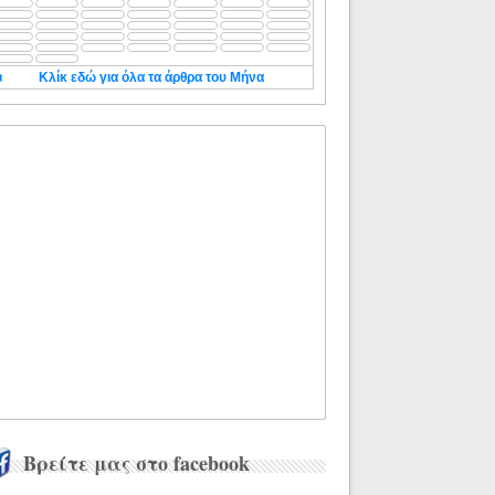
◄
Κλίκ εδώ για όλα τα άρθρα του Μήνα
Βρείτε μας στο facebook