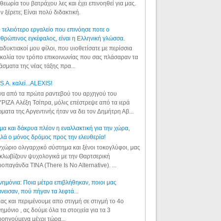
θεωρία του βατράχου λες και έχει επινοηθεί για μας.
ν ξέρετε; Είναι πολύ διδακτική.
 τελειότερο εργαλείο που επινόησε ποτε ο
θρώπινος εγκέφαλος, είναι η Ελληνική γλώσσα.
αδυκτιακοί μου φίλοι, που υιοθετίσατε με περίσσια
κολία τον τρόπο επικοινωνίας που σας πλάσαραν τα
άσματα της νέας τάξης πρα...
S.A. καλεί...ALEXIS!
α από τα πρώτα ραντεβού του αρχηγού του
ΡΙΖΑ Αλέξη Τσίπρα, μόλις επέστρεψε από τα ιερά
ματα της Αργεντινής ήταν να δει τον Δημήτρη Αβ...
μα και δάκρυα πλέον η εναλλακτική για την χώρα,
λά ο μόνος δρόμος προς την ελευθερία!
χώριο ολιγαρχικό σύστημα και ξένοι τοκογλύφοι, μας
κλωβίζουν ψυχολογικά με την Θαρτσερική
οπαγάνδα TINA (There Is No Alternative). ...
ημόνια: Ποια μέτρα επιβλήθηκαν, ποιοι μας
νεισαν, πού πήγαν τα λεφτά...
ας και περιμένουμε απο στιγμή σε στιγμή το 4ο
ημόνιο , ας δούμε όλα τα στοιχεία για τα 3
οηγούμενα μέχρι τώρα...