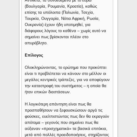
Αντίθετα, τα συνδεδεμένα με το ευρώ
(Βουλγαρία, Ρουμανία, Κροατία), καθώς
επίσης τα υπόλοιπα (Πολωνία, Τσεχία,
Τουρκία, Ουγγαρία, Νότια Αφρική, Ρωσία,
Ουκρανία) έχουν ήδη υποτιμηθεί, για
διάφορους λόγους το καθένα – χωρίς αυτό να
σημαίνει πως βρίσκονται πλέον στο
απυρόβλητο.
Επίλογος
Ολοκληρώνοντας, το ερώτημα που προκύπτει
είναι τι προβλέπεται να κάνουν στο μέλλον οι
μεγάλες κεντρικές τράπεζες, για να αποφύγουν
την καταστροφή του συστήματος – η οποία θα
ήταν επικών διαστάσεων.
Η λογικότερη απάντηση είναι πως θα
προσπαθήσουν να ξεφουσκώσουν αργά τις
φούσκες, ευελπιστώντας πως δεν θα εκραγούν
απότομα – γεγονός που σημαίνει πως θα
αύξαναν «προσχηματικά» τα βασικά επιτόκια,
μετά από πολλές προειδοποιήσεις, στηρίζοντας