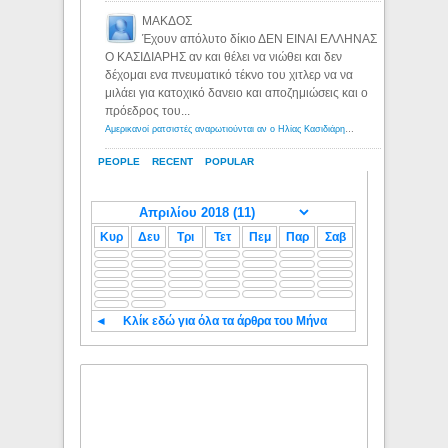
ΜΑΚΔΟΣ
Έχουν απόλυτο δίκιο ΔΕΝ ΕΙΝΑΙ ΕΛΛΗΝΑΣ
Ο ΚΑΣΙΔΙΑΡΗΣ αν και θέλει να νιώθει και δεν
δέχομαι ενα πνευματικό τέκνο του χιτλερ να να
μιλάει για κατοχικό δανειο και αποζημιώσεις και ο
πρόεδρος του...
Αμερικανοί ρατσιστές αναρωτιούνται αν ο Ηλίας Κασιδιάρης ανήκει στη λευκή φυλή... - Λόγιος Ερμής
PEOPLE
RECENT
POPULAR
Κυρ
Δευ
Τρι
Τετ
Πεμ
Παρ
Σαβ
◄
Κλίκ εδώ για όλα τα άρθρα του Μήνα