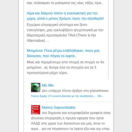
σας πλάσαραν τα μιάσματα της νέας τάξης πρα...
Αίμα και δάκρυα πλέον η εναλλακτική για την
χώρα, αλλά ο μόνος δρόμος προς την ελευθερία!
Εγχώριο ολιγαρχικό σύστημα και ξένοι
τοκογλύφοι, μας εγκλωβίζουν ψυχολογικά με την
Θαρτσερική προπαγάνδα TINA (There Is No
Alternative). ...
Μνημόνια: Ποια μέτρα επιβλήθηκαν, ποιοι μας
δάνεισαν, πού πήγαν τα λεφτά...
Μιας και περιμένουμε απο στιγμή σε στιγμή το 4ο
μνημόνιο , ας δούμε όλα τα στοιχεία για τα 3
προηγούμενα μέχρι τώρα...
Mic Mic
Δεν υπάρχει τέτοιο άρθρο στο planetnews
Λόγιος Ερμής | Η γνώση ξεκινάει με την αναζήτηση...: Ιδού οι 18 που χρωστούν 11 δις ευρώ!
Manos Sapountzakis
πιο δημοσιο και κουραφεξαλα γραφετε ειναι
ιδιωτικη επιχειρηση η πρωην εφορια που εγινε
ΑΑΔΕ στα χερια των δανειστων και μας πινει το
αιμα... για να πηγαινουν τα λεφτα εξω και οχι υπερ