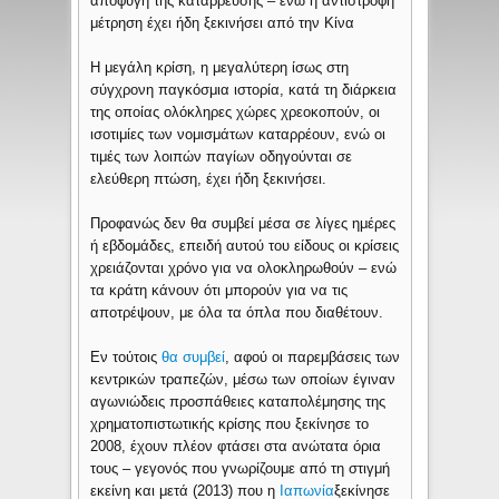
αποφυγή της κατάρρευσης – ενώ η αντίστροφη
μέτρηση έχει ήδη ξεκινήσει από την Κίνα
Η μεγάλη κρίση, η μεγαλύτερη ίσως στη
σύγχρονη παγκόσμια ιστορία, κατά τη διάρκεια
της οποίας ολόκληρες χώρες χρεοκοπούν, οι
ισοτιμίες των νομισμάτων καταρρέουν, ενώ οι
τιμές των λοιπών παγίων οδηγούνται σε
ελεύθερη πτώση, έχει ήδη ξεκινήσει.
Προφανώς δεν θα συμβεί μέσα σε λίγες ημέρες
ή εβδομάδες, επειδή αυτού του είδους οι κρίσεις
χρειάζονται χρόνο για να ολοκληρωθούν – ενώ
τα κράτη κάνουν ότι μπορούν για να τις
αποτρέψουν, με όλα τα όπλα που διαθέτουν.
Εν τούτοις
θα συμβεί
, αφού οι παρεμβάσεις των
κεντρικών τραπεζών, μέσω των οποίων έγιναν
αγωνιώδεις προσπάθειες καταπολέμησης της
χρηματοπιστωτικής κρίσης που ξεκίνησε το
2008, έχουν πλέον φτάσει στα ανώτατα όρια
τους – γεγονός που γνωρίζουμε από τη στιγμή
εκείνη και μετά (2013) που η
Ιαπωνία
ξεκίνησε