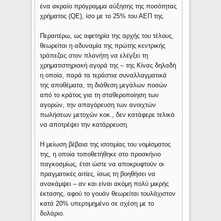
ένα ακραίο πρόγραμμα αύξησης της ποσότητας
χρήματος (QE), ίσο με το 25% του ΑΕΠ της.
Περαιτέρω, ως αφετηρία της αρχής του τέλους,
θεωρείται η αδυναμία της πρώτης κεντρικής
τράπεζας στον πλανήτη να ελέγξει τη
χρηματιστηριακή αγορά της – της Κίνας δηλαδή
η οποία, παρά τα τεράστια συναλλαγματικά
της αποθέματα, τη διάθεση μεγάλων ποσών
από το κράτος για τη σταθεροποίηση των
αγορών, την απαγόρευση των ανοιχτών
πωλήσεων μετοχών κοκ., δεν κατάφερε τελικά
να αποτρέψει την κατάρρευση.
Η μείωση βέβαια της ισοτιμίας του νομίσματος
της, η οποία τοποθετήθηκε στο προσκήνιο
παγκοσμίως, έτσι ώστε να αποκρυφτούν οι
πραγματικές αιτίες, ίσως τη βοηθήσει να
ανακάμψει – αν και είναι ακόμη πολύ μικρής
έκτασης, αφού το γουάν θεωρείται τουλάχιστον
κατά 20% υπερτιμημένο σε σχέση με το
δολάριο.