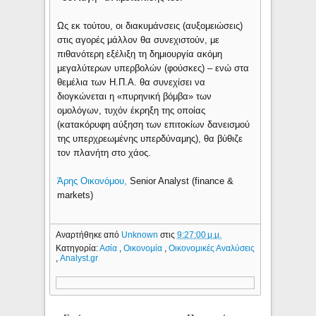
Ως εκ τούτου, οι διακυμάνσεις (αυξομειώσεις)
στις αγορές μάλλον θα συνεχιστούν, με
πιθανότερη εξέλιξη τη δημιουργία ακόμη
μεγαλύτερων υπερβολών (φούσκες) – ενώ στα
θεμέλια των Η.Π.Α. θα συνεχίσει να
διογκώνεται η «πυρηνική βόμβα» των
ομολόγων, τυχόν έκρηξη της οποίας
(κατακόρυφη αύξηση των επιτοκίων δανεισμού
της υπερχρεωμένης υπερδύναμης), θα βύθιζε
τον πλανήτη στο χάος.
Άρης Οικονόμου,
Senior Analyst (finance &
markets)
Αναρτήθηκε από
Unknown
στις
9:27:00 μ.μ.
Κατηγορία:
Ασία
,
Οικονομία
,
Οικονομικές Αναλύσεις
,
Analyst.gr