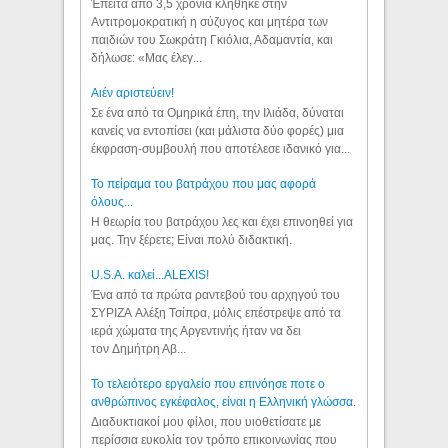
Έπειτα από 3,5 χρόνια κλήθηκε στην
Αντιτρομοκρατική η σύζυγος και μητέρα των
παιδιών του Σωκράτη Γκιόλια, Αδαμαντία, και
δήλωσε: «Μας έλεγ...
Aιέν αριστεύειν!
Σε ένα από τα Ομηρικά έπη, την Ιλιάδα, δύναται
κανείς να εντοπίσει (και μάλιστα δύο φορές) μια
έκφραση-συμβουλή που αποτέλεσε ιδανικό για...
Το πείραμα του βατράχου που μας αφορά
όλους...
Η θεωρία του βατράχου λες και έχει επινοηθεί για
μας. Την ξέρετε; Είναι πολύ διδακτική.
U.S.A. καλεί...ALEXIS!
Ένα από τα πρώτα ραντεβού του αρχηγού του
ΣΥΡΙΖΑ Αλέξη Τσίπρα, μόλις επέστρεψε από τα
ιερά χώματα της Αργεντινής ήταν να δει
τον Δημήτρη Αβ...
Το τελειότερο εργαλείο που επινόησε ποτε ο
ανθρώπινος εγκέφαλος, είναι η Ελληνική γλώσσα.
Διαδυκτιακοί μου φίλοι, που υιοθετίσατε με
περίσσια ευκολία τον τρόπο επικοινωνίας που