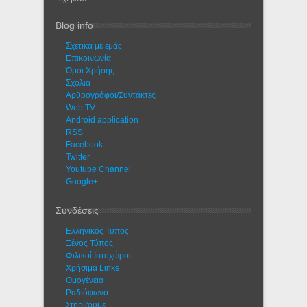
Blog info
Σχετικά με εμάς
Eπικοινωνία
Όροι Χρήσης
Σχόλια
Αρθρογράφοι/Συντάκτες
Web TV
Android application
RSS
Facebook
Twitter
Youtube Channel
Google+
Συνδέσεις
Ελληνικός Τύπος
Ξένος Τύπος
Φιλικοί Ιστοχώροι
Χρήσιμα Links
Ομογένεια
Ραδιόφωνο
Στηρίζουμε