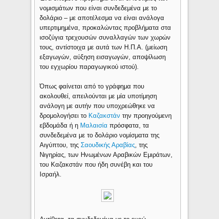
νομισμάτων που είναι συνδεδεμένα με το
δολάριο – με αποτέλεσμα να είναι ανάλογα
υπερτιμημένα, προκαλώντας προβλήματα στα
ισοζύγια τρεχουσών συναλλαγών των χωρών
τους, αντίστοιχα με αυτά των Η.Π.Α. (μείωση
εξαγωγών, αύξηση εισαγωγών, αποψίλωση
του εγχωρίου παραγωγικού ιστού).
Όπως φαίνεται από το γράφημα που
ακολουθεί, απειλούνται με μία υποτίμηση
ανάλογη με αυτήν που υποχρεώθηκε να
δρομολογήσει το
Καζακστάν
την προηγούμενη
εβδομάδα ή η
Μαλαισία
πρόσφατα, τα
συνδεδεμένα με το δολάριο νομίσματα της
Αιγύπτου, της
Σαουδικής Αραβίας
, της
Νιγηρίας, των Ηνωμένων Αραβικών Εμιράτων,
του Καζακστάν που ήδη συνέβη και του
Ισραήλ.