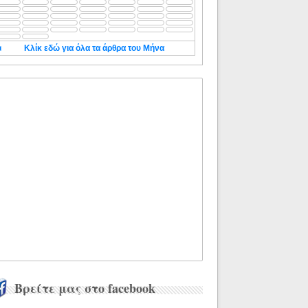
◄
Κλίκ εδώ για όλα τα άρθρα του Μήνα
Βρείτε μας στο facebook