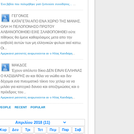
Ένα βιβλίο που πολεμήθηκε γιατί ξυπνούσε συνειδήσεις... - Λόγιος Ερμής | Η γνώση ξεκινάει με την αναζήτηση...
ΓΕΓΟΝΟΣ
ΚΑΤΑΓΕΤΑΙ ΑΠΟ ΕΝΑ ΧΩΡΙΟ ΤΗΣ ΜΑΝΗΣ.
ΟΛΗ Η ΠΕΛΟΠΟΝΗΣΟ ΠΡΩΤΟΥ
ΑΛΒΑΝΟΠΟΙΗΘΕΙ ΕΙΧΕ ΣΛΑΒΟΠΟΙΗΘΕΙ ούτε
πίθηκος θα έμενε καθαρόαιμος μετα απο την
εισβολή αυτών των μη ελληνικών φυλων εκεί κατω.
Οι...
Αμερικανοί ρατσιστές αναρωτιούνται αν ο Ηλίας Κασιδιάρης ανήκει στη λευκή φυλή... - Λόγιος Ερμής
·
8 yea
ΜΑΚΔΟΣ
Έχουν απόλυτο δίκιο ΔΕΝ ΕΙΝΑΙ ΕΛΛΗΝΑΣ
Ο ΚΑΣΙΔΙΑΡΗΣ αν και θέλει να νιώθει και δεν
δέχομαι ενα πνευματικό τέκνο του χιτλερ να να
μιλάει για κατοχικό δανειο και αποζημιώσεις και ο
πρόεδρος του...
Αμερικανοί ρατσιστές αναρωτιούνται αν ο Ηλίας Κασιδιάρης ανήκει στη λευκή φυλή... - Λόγιος Ερμής
·
8 yea
PEOPLE
RECENT
POPULAR
Κυρ
Δευ
Τρι
Τετ
Πεμ
Παρ
Σαβ