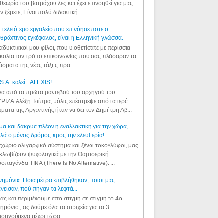
θεωρία του βατράχου λες και έχει επινοηθεί για μας.
ν ξέρετε; Είναι πολύ διδακτική.
 τελειότερο εργαλείο που επινόησε ποτε ο
θρώπινος εγκέφαλος, είναι η Ελληνική γλώσσα.
αδυκτιακοί μου φίλοι, που υιοθετίσατε με περίσσια
κολία τον τρόπο επικοινωνίας που σας πλάσαραν τα
άσματα της νέας τάξης πρα...
S.A. καλεί...ALEXIS!
α από τα πρώτα ραντεβού του αρχηγού του
ΡΙΖΑ Αλέξη Τσίπρα, μόλις επέστρεψε από τα ιερά
ματα της Αργεντινής ήταν να δει τον Δημήτρη Αβ...
μα και δάκρυα πλέον η εναλλακτική για την χώρα,
λά ο μόνος δρόμος προς την ελευθερία!
χώριο ολιγαρχικό σύστημα και ξένοι τοκογλύφοι, μας
κλωβίζουν ψυχολογικά με την Θαρτσερική
οπαγάνδα TINA (There Is No Alternative). ...
ημόνια: Ποια μέτρα επιβλήθηκαν, ποιοι μας
νεισαν, πού πήγαν τα λεφτά...
ας και περιμένουμε απο στιγμή σε στιγμή το 4ο
ημόνιο , ας δούμε όλα τα στοιχεία για τα 3
οηγούμενα μέχρι τώρα...