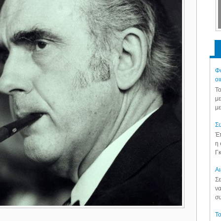
Φά
οι
Το
με
με
Συ
Έπ
η 
Γκ
Aι
Σε
να
συ
Το