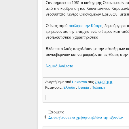
Σαν σήμερα το 1961 ο καθηγητής Οικονομικών σ
από την κυβέρνηση του Κωνσταντίνου Καραμανλή 
νεοσύστατο Κέντρο Οικονομικών Ερευνών, μετέπ
O ένας αφού
πούλησε την Κύπρο
, δημιούργησε τ
ερημώνοντας την επαρχία ενώ ο έτερος καππαδό
νεοπλουτιστικά χαρακτηριστικά!
Βλέπετε ο λαός ασχολιόταν με την πάταξη των κ
συγκυβερνούν και να μοιράζονται τις θέσεις στην
Νομικά Ανάλατα
Αναρτήθηκε από
Unknown
στις
7:44:00 μ.μ.
Κατηγορία:
Ελλάδα
,
Ιστορία
,
Πολιτική
Επόμενο
Δε θα γίνουμε οι χρήσιμοι ηλίθιοι της εξουσίας