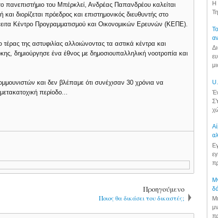
Η 
το πανεπιστήμιο του Μπέρκλεί, Ανδρέας Παπανδρέου καλείται
Τη
και διορίζεται πρόεδρος και επιστημονικός διευθυντής στο
ειτα Κέντρο Προγραμματισμού και Οικονομικών Ερευνών (ΚΕΠΕ).
Το
αν
ο τέρας της αστυφιλίας αλλοιώνοντας τα αστικά κέντρα και
Δι
κης, δημιούργησε ένα έθνος με δημοσιουπαλληλική νοοτροπία και
ευ
μι
ομμουνιστών και δεν βλέπαμε ότι συνέχισαν 30 χρόνια να
U.
 μετακατοχική περίοδο...
Έν
ΣΥ
χώ
Αί
αλ
Εγ
εγ
πρ
Μν
Προηγούμενο
δά
Ποιος θα δικάσει του δικαστές;
Μι
μν
πρ