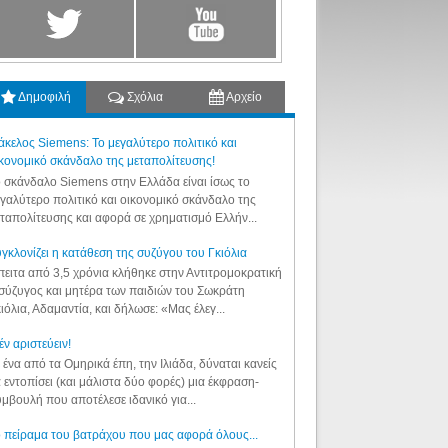
Δημοφιλή
Σχόλια
Αρχείο
κελος Siemens: Το μεγαλύτερο πολιτικό και
κονομικό σκάνδαλο της μεταπολίτευσης!
 σκάνδαλο Siemens στην Ελλάδα είναι ίσως το
γαλύτερο πολιτικό και οικονομικό σκάνδαλο της
ταπολίτευσης και αφορά σε χρηματισμό Ελλήν...
γκλονίζει η κατάθεση της συζύγου του Γκιόλια
ειτα από 3,5 χρόνια κλήθηκε στην Αντιτρομοκρατική
σύζυγος και μητέρα των παιδιών του Σωκράτη
ιόλια, Αδαμαντία, και δήλωσε: «Μας έλεγ...
έν αριστεύειν!
 ένα από τα Ομηρικά έπη, την Ιλιάδα, δύναται κανείς
 εντοπίσει (και μάλιστα δύο φορές) μια έκφραση-
μβουλή που αποτέλεσε ιδανικό για...
 πείραμα του βατράχου που μας αφορά όλους...