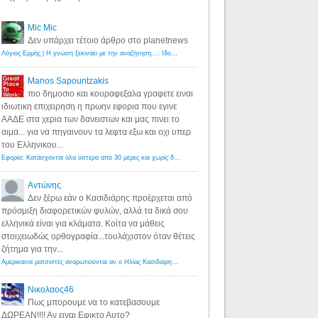
Mic Mic
Δεν υπάρχει τέτοιο άρθρο στο planetnews
Λόγιος Ερμής | Η γνώση ξεκινάει με την αναζήτηση...: Ιδού οι 18 που χρωστούν 11 δις ευρώ!
·
6 years ago
Manos Sapountzakis
πιο δημοσιο και κουραφεξαλα γραφετε ειναι
ιδιωτικη επιχειρηση η πρωην εφορια που εγινε
ΑΑΔΕ στα χερια των δανειστων και μας πινει το
αιμα... για να πηγαινουν τα λεφτα εξω και οχι υπερ
του Ελληνικου...
Εφορία: Κατάσχονται όλα ύστερα από 30 μέρες και χωρίς δικαστικές αποφάσεις - Λόγιος Ερμής
·
6 years ag
Αντώνης
Δεν ξέρω εάν ο Κασιδιάρης προέρχεται από
πρόσμιξη διαφορετικών φυλών, αλλά τα δικά σου
ελληνικά είναι για κλάματα. Κοίτα να μάθεις
στοιχειωδώς ορθογραφία...τουλάχιστον όταν θέτεις
ζήτημα για την...
Αμερικανοί ρατσιστές αναρωτιούνται αν ο Ηλίας Κασιδιάρης ανήκει στη λευκή φυλή... - Λόγιος Ερμής
·
7 yea
Νικολαος46
Πως μπορουμε να το κατεβασουμε
ΔΩΡΕΑΝ!!!! Αν ειναι Εφικτο Αυτο?