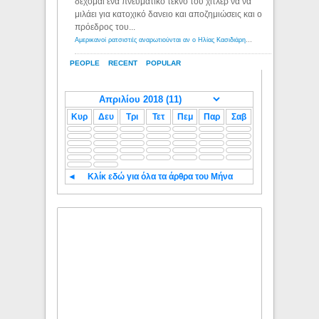
δέχομαι ενα πνευματικό τέκνο του χιτλερ να να
μιλάει για κατοχικό δανειο και αποζημιώσεις και ο
πρόεδρος του...
Αμερικανοί ρατσιστές αναρωτιούνται αν ο Ηλίας Κασιδιάρης ανήκει στη λευκή φυλή... - Λόγιος Ερμής
PEOPLE
RECENT
POPULAR
Κυρ
Δευ
Τρι
Τετ
Πεμ
Παρ
Σαβ
◄
Κλίκ εδώ για όλα τα άρθρα του Μήνα