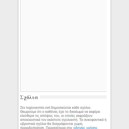
Σχόλια
Στο logiosermis.net δημοσιεύεται κάθε σχόλιο.
Θεωρούμε ότι ο καθένας έχει το δικαίωμα να εκφέρει
ελεύθερα τις απόψεις του, οι οποίες εκφράζουν
αποκλειστικά τον εκάστοτε σχολιαστή. Τα συκοφαντικά ή
υβριστικά σχόλια θα διαγράφονται χωρίς
προειδοποίηση. Περισσότερα στις
οδηγίες χρήσης
.