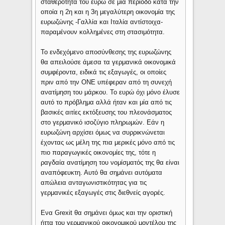
σταθερότητα του ευρώ σε μια περίοδο κατά την
οποία η 2η και η 3η μεγαλύτερη οικονομία της
ευρωζώνης -Γαλλία και Ιταλία αντίστοιχα-
παραμένουν κολλημένες στη στασιμότητα.
Το ενδεχόμενο αποσύνθεσης της ευρωζώνης
θα απειλούσε άμεσα τα γερμανικά οικονομικά
συμφέροντα, ειδικά τις εξαγωγές, οι οποίες
πριν από την ΟΝΕ υπέφεραν από τη συνεχή
ανατίμηση του μάρκου. Το ευρώ όχι μόνο έλυσε
αυτό το πρόβλημα αλλά ήταν και μία από τις
βασικές αιτίες εκτόξευσης του πλεονάσματος
στο γερμανικό ισοζύγιο πληρωμών. Εάν η
ευρωζώνη αρχίσει όμως να συρρικνώνεται
έχοντας ως μέλη της πια μερικές μόνο από τις
πιο παραγωγικές οικονομίες της, τότε η
ραγδαία ανατίμηση του νομίσματός της θα είναι
αναπόφευκτη. Αυτό θα σημάνει αυτόματα
απώλεια ανταγωνιστικότητας για τις
γερμανικές εξαγωγές στις διεθνείς αγορές.
Ενα Grexit θα σημάνει όμως και την οριστική
ήττα του γερμανικού οικονομικού μοντέλου της