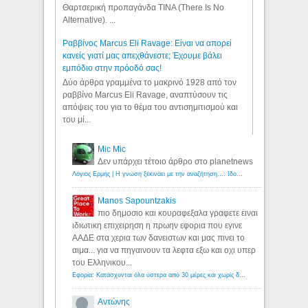
Θαρτσερική προπαγάνδα TINA (There Is No
Alternative). ...
Ραββίνος Marcus Eli Ravage: Είναι να απορεί
κανείς γιατί μας απεχθάνεστε; Έχουμε βάλει
εμπόδιο στην πρόοδό σας!
Δύο άρθρα γραμμένα το μακρινό 1928 από τον
ραββίνο Marcus Eli Ravage, αναπτύσουν τις
απόψεις του για το θέμα του αντισημιτισμού και
του μί...
Mic Mic
Δεν υπάρχει τέτοιο άρθρο στο planetnews
Λόγιος Ερμής | Η γνώση ξεκινάει με την αναζήτηση...: Ιδού οι 18 που χρωστούν 11 δις ευρώ!
Manos Sapountzakis
πιο δημοσιο και κουραφεξαλα γραφετε ειναι
ιδιωτικη επιχειρηση η πρωην εφορια που εγινε
ΑΑΔΕ στα χερια των δανειστων και μας πινει το
αιμα... για να πηγαινουν τα λεφτα εξω και οχι υπερ
του Ελληνικου...
Εφορία: Κατάσχονται όλα ύστερα από 30 μέρες και χωρίς δικαστικές αποφάσεις - Λόγιος Ερμής
Αντώνης