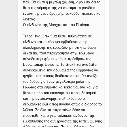
πάλι θα είναι η μεγάλη χαμένη, αφού θα δει το
δικό της νόμισμα της να ανατιμάται ραγδαία
έναντι της νέας δραχμής, εσκούδο, πεσέτας και
λιρέτας.
Ο κίνδυνος της Μόσχας και του Πεκίνου
Τέλος, ένα Grexit θα θέσει πιθανότατα σε
κίνδυνο και το «όραμα εμβάθυνσης της
ολοκλήρωσης της ευρωζώνης» στην επόμενη
δεκαετία, που περιέγραψαν στην τελευταία
σύνοδο κορυφής οι «πέντε πρόεδροι» της
Ευρωπαϊκής Ενωσης. Το Grexit θα αναδείξει
συγκεκριμένα την αδυναμία της Γερμανίας να
ηγηθεί μιας τέτοιας διαδικασίας και θα ανοίξει
τον δρόμο για έναν μεγαλύτερο ρόλο της
Γαλλίας στα ευρωπαϊκά τεκταινόμενα και για
θέσεις υπέρ του οικονομικού παρεμβατισμού
και της αναδιανομής, πολιτικές που οι
γερμανικές ελίτ αποφεύγουν όπως ο διάολος το
λιβάνι. Σε όλα τα παραπάνω δέον να
προστεθεί και ο γεωπολιτικός κίνδυνος, της
εμβάθυνσης της συνεργασίας της ταπεινωμένης
Αθήνας με Μόσχα και Πεκίνο. Κάτι που θα