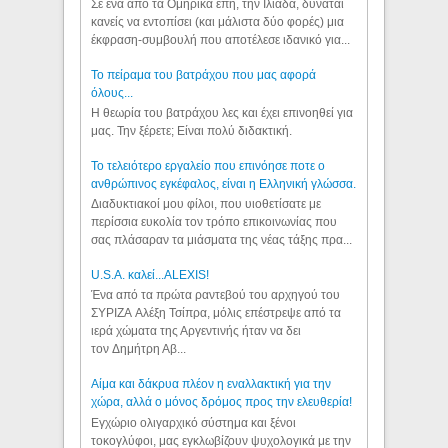
Σε ένα από τα Ομηρικά έπη, την Ιλιάδα, δύναται
κανείς να εντοπίσει (και μάλιστα δύο φορές) μια
έκφραση-συμβουλή που αποτέλεσε ιδανικό για...
Το πείραμα του βατράχου που μας αφορά
όλους...
Η θεωρία του βατράχου λες και έχει επινοηθεί για
μας. Την ξέρετε; Είναι πολύ διδακτική.
Το τελειότερο εργαλείο που επινόησε ποτε ο
ανθρώπινος εγκέφαλος, είναι η Ελληνική γλώσσα.
Διαδυκτιακοί μου φίλοι, που υιοθετίσατε με
περίσσια ευκολία τον τρόπο επικοινωνίας που
σας πλάσαραν τα μιάσματα της νέας τάξης πρα...
U.S.A. καλεί...ALEXIS!
Ένα από τα πρώτα ραντεβού του αρχηγού του
ΣΥΡΙΖΑ Αλέξη Τσίπρα, μόλις επέστρεψε από τα
ιερά χώματα της Αργεντινής ήταν να δει
τον Δημήτρη Αβ...
Αίμα και δάκρυα πλέον η εναλλακτική για την
χώρα, αλλά ο μόνος δρόμος προς την ελευθερία!
Εγχώριο ολιγαρχικό σύστημα και ξένοι
τοκογλύφοι, μας εγκλωβίζουν ψυχολογικά με την