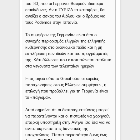
του ’80, που οι Γερμανοί θεωρούν ιδιαίτερα
επικίνδυνες. Αν ο ΣΥΡΙΖΑ τα καταφέρει, θα
ανοίξει ο ασκός του Αιόλου και ο δρόμος για
τους Podemos στην Ισπανία.
Το συμφέρον της Γερμανίας είναι έτσι ο
συνεχής περιορισμός ελιγμών της ελληνικής
κυβέρνησης στο οικονομικό πεδίο και η μη
εκπλήρωση των ιδεών και του προγράμματός
της. Κάτι άλλωστε που αποτυπώνεται απόλυτα
στα γεγονότα των τελευταίων ημερών.
Ετσι, αφού ούτε το Grexit ούτε οι ευρείες
παραχωρήσεις στους Ελληνες συμφέρουν, η
επιλογή που προβάλλει για τη Γερμανία είναι
το «πάγωμα».
Αυτό σημαίνει ότι οι διαπραγματεύσεις μπορεί
να παρατείνονται και οι πιστωτές να χορηγούν
επαρκή υποστήριξη στην Αθήνα ίσα ίσα για να
ανταποκρίνεται στις δανειακές της
υποχρεώσεις. Τίποτα περισσότερο όμως έως