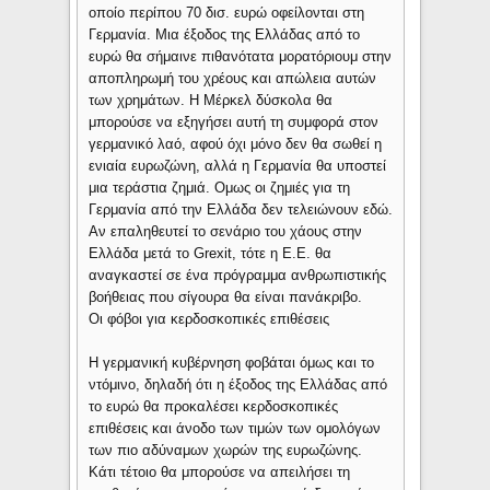
οποίο περίπου 70 δισ. ευρώ οφείλονται στη
Γερμανία. Μια έξοδος της Ελλάδας από το
ευρώ θα σήμαινε πιθανότατα μορατόριουμ στην
αποπληρωμή του χρέους και απώλεια αυτών
των χρημάτων. Η Μέρκελ δύσκολα θα
μπορούσε να εξηγήσει αυτή τη συμφορά στον
γερμανικό λαό, αφού όχι μόνο δεν θα σωθεί η
ενιαία ευρωζώνη, αλλά η Γερμανία θα υποστεί
μια τεράστια ζημιά. Ομως οι ζημιές για τη
Γερμανία από την Ελλάδα δεν τελειώνουν εδώ.
Αν επαληθευτεί το σενάριο του χάους στην
Ελλάδα μετά το Grexit, τότε η Ε.Ε. θα
αναγκαστεί σε ένα πρόγραμμα ανθρωπιστικής
βοήθειας που σίγουρα θα είναι πανάκριβο.
Οι φόβοι για κερδοσκοπικές επιθέσεις
Η γερμανική κυβέρνηση φοβάται όμως και το
ντόμινο, δηλαδή ότι η έξοδος της Ελλάδας από
το ευρώ θα προκαλέσει κερδοσκοπικές
επιθέσεις και άνοδο των τιμών των ομολόγων
των πιο αδύναμων χωρών της ευρωζώνης.
Κάτι τέτοιο θα μπορούσε να απειλήσει τη