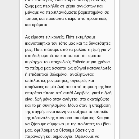
ζωής μας περιήλθε σε χέρια αγνώστων και
μείναμε να περιπλανιόμαστε βαριεστημένοι σε
τόπους και πρόσωπα στείρα από προοπτικές
και οράματα.
Ας είμαστε ειλικρινείς. Πότε εκτιμήσαμε
ικανοποιητικά τον τόπο μας και τις δυνατότητές
μας; Πότε πιάσαμε από τα μαλλιά τη ζωή για ν’
αποδείξουμε -έστω και τυπικά- ότι είμαστε
κυρίαρχοι του παιχνιδιού; Ξοδεύαμε για χρόνια
το πείσμα μας άσκοπα ως φθηνοί καταναλωτές
ή επιδεικτικά βολεμένοι, αναζητώντας
επίπλαστες μονιμότητες, σιγουριές και
ασφάλειες σε μία ζωή που από τη φύση της δεν
επιτρέπει τίποτα απ’ αυτά! Ακριβώς, γιατί η ζωή
είναι ζωή μόνο όταν ανάγεται στο ακατόρθωτο
και το μη συνηθισμένο. Μόνο όταν η υπέρβαση
της στιγμής είναι ικανή να αυξήσει τα επίπεδα
της αδρεναλίνης στον ορό του αίματος. Και για
να ζήσουμε σύμφωνα με της ποιότητες του βίου
μας, οφείλουμε να θέσουμε βάσεις για
παραγωγή και δημιουργία. Οφείλουμε να