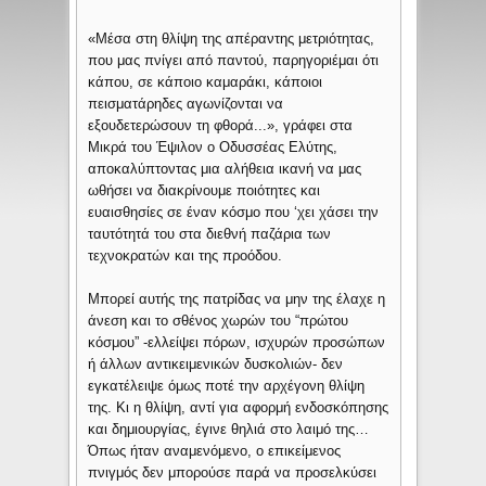
«Μέσα στη θλίψη της απέραντης μετριότητας,
που μας πνίγει από παντού, παρηγοριέμαι ότι
κάπου, σε κάποιο καμαράκι, κάποιοι
πεισματάρηδες αγωνίζονται να
εξουδετερώσουν τη φθορά...», γράφει στα
Μικρά του Έψιλον ο Οδυσσέας Ελύτης,
αποκαλύπτοντας μια αλήθεια ικανή να μας
ωθήσει να διακρίνουμε ποιότητες και
ευαισθησίες σε έναν κόσμο που ‘χει χάσει την
ταυτότητά του στα διεθνή παζάρια των
τεχνοκρατών και της προόδου.
Μπορεί αυτής της πατρίδας να μην της έλαχε η
άνεση και το σθένος χωρών του “πρώτου
κόσμου” -ελλείψει πόρων, ισχυρών προσώπων
ή άλλων αντικειμενικών δυσκολιών- δεν
εγκατέλειψε όμως ποτέ την αρχέγονη θλίψη
της. Κι η θλίψη, αντί για αφορμή ενδοσκόπησης
και δημιουργίας, έγινε θηλιά στο λαιμό της…
Όπως ήταν αναμενόμενο, ο επικείμενος
πνιγμός δεν μπορούσε παρά να προσελκύσει