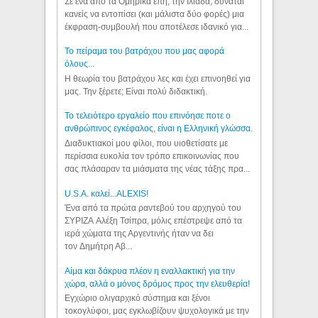
Σε ένα από τα Ομηρικά έπη, την Ιλιάδα, δύναται
κανείς να εντοπίσει (και μάλιστα δύο φορές) μια
έκφραση-συμβουλή που αποτέλεσε ιδανικό για...
Το πείραμα του βατράχου που μας αφορά
όλους...
Η θεωρία του βατράχου λες και έχει επινοηθεί για
μας. Την ξέρετε; Είναι πολύ διδακτική.
Το τελειότερο εργαλείο που επινόησε ποτε ο
ανθρώπινος εγκέφαλος, είναι η Ελληνική γλώσσα.
Διαδυκτιακοί μου φίλοι, που υιοθετίσατε με
περίσσια ευκολία τον τρόπο επικοινωνίας που
σας πλάσαραν τα μιάσματα της νέας τάξης πρα...
U.S.A. καλεί...ALEXIS!
Ένα από τα πρώτα ραντεβού του αρχηγού του
ΣΥΡΙΖΑ Αλέξη Τσίπρα, μόλις επέστρεψε από τα
ιερά χώματα της Αργεντινής ήταν να δει
τον Δημήτρη Αβ...
Αίμα και δάκρυα πλέον η εναλλακτική για την
χώρα, αλλά ο μόνος δρόμος προς την ελευθερία!
Εγχώριο ολιγαρχικό σύστημα και ξένοι
τοκογλύφοι, μας εγκλωβίζουν ψυχολογικά με την