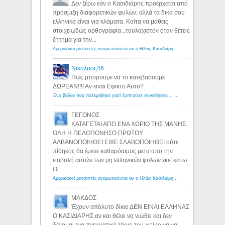
Δεν ξέρω εάν ο Κασιδιάρης προέρχεται από
πρόσμιξη διαφορετικών φυλών, αλλά τα δικά σου
ελληνικά είναι για κλάματα. Κοίτα να μάθεις
στοιχειωδώς ορθογραφία...τουλάχιστον όταν θέτεις
ζήτημα για την...
Αμερικανοί ρατσιστές αναρωτιούνται αν ο Ηλίας Κασιδιάρης ανήκει στη λευκή φυλή... - Λόγιος Ερμής
Νικολαος46
Πως μπορουμε να το κατεβασουμε
ΔΩΡΕΑΝ!!!! Αν ειναι Εφικτο Αυτο?
Ένα βιβλίο που πολεμήθηκε γιατί ξυπνούσε συνειδήσεις... - Λόγιος Ερμής | Η γνώση ξεκινάει με την αναζήτηση...
ΓΕΓΟΝΟΣ
ΚΑΤΑΓΕΤΑΙ ΑΠΟ ΕΝΑ ΧΩΡΙΟ ΤΗΣ ΜΑΝΗΣ.
ΟΛΗ Η ΠΕΛΟΠΟΝΗΣΟ ΠΡΩΤΟΥ
ΑΛΒΑΝΟΠΟΙΗΘΕΙ ΕΙΧΕ ΣΛΑΒΟΠΟΙΗΘΕΙ ούτε
πίθηκος θα έμενε καθαρόαιμος μετα απο την
εισβολή αυτών των μη ελληνικών φυλων εκεί κατω.
Οι...
Αμερικανοί ρατσιστές αναρωτιούνται αν ο Ηλίας Κασιδιάρης ανήκει στη λευκή φυλή... - Λόγιος Ερμής
ΜΑΚΔΟΣ
Έχουν απόλυτο δίκιο ΔΕΝ ΕΙΝΑΙ ΕΛΛΗΝΑΣ
Ο ΚΑΣΙΔΙΑΡΗΣ αν και θέλει να νιώθει και δεν
δέχομαι ενα πνευματικό τέκνο του χιτλερ να να