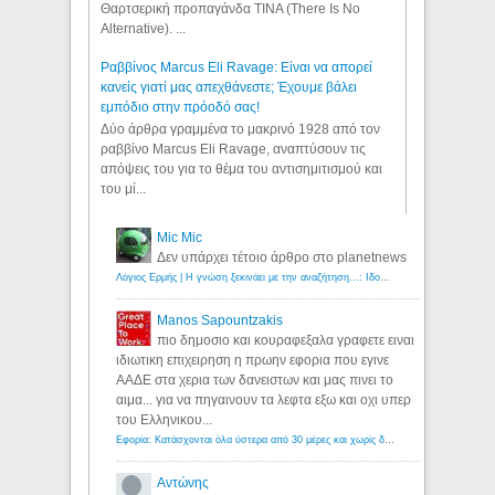
Θαρτσερική προπαγάνδα TINA (There Is No
Alternative). ...
Ραββίνος Marcus Eli Ravage: Είναι να απορεί
κανείς γιατί μας απεχθάνεστε; Έχουμε βάλει
εμπόδιο στην πρόοδό σας!
Δύο άρθρα γραμμένα το μακρινό 1928 από τον
ραββίνο Marcus Eli Ravage, αναπτύσουν τις
απόψεις του για το θέμα του αντισημιτισμού και
του μί...
Mic Mic
Δεν υπάρχει τέτοιο άρθρο στο planetnews
Λόγιος Ερμής | Η γνώση ξεκινάει με την αναζήτηση...: Ιδού οι 18 που χρωστούν 11 δις ευρώ!
Manos Sapountzakis
πιο δημοσιο και κουραφεξαλα γραφετε ειναι
ιδιωτικη επιχειρηση η πρωην εφορια που εγινε
ΑΑΔΕ στα χερια των δανειστων και μας πινει το
αιμα... για να πηγαινουν τα λεφτα εξω και οχι υπερ
του Ελληνικου...
Εφορία: Κατάσχονται όλα ύστερα από 30 μέρες και χωρίς δικαστικές αποφάσεις - Λόγιος Ερμής
Αντώνης