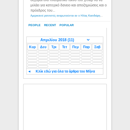
μιλάει για κατοχικό δανειο και αποζημιώσεις και ο
πρόεδρος του...
Αμερικανοί ρατσιστές αναρωτιούνται αν ο Ηλίας Κασιδιάρης ανήκει στη λευκή φυλή... - Λόγιος Ερμής
PEOPLE
RECENT
POPULAR
Κυρ
Δευ
Τρι
Τετ
Πεμ
Παρ
Σαβ
◄
Κλίκ εδώ για όλα τα άρθρα του Μήνα