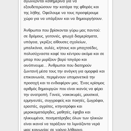
αγωνίζονται καθημερινά για να
εξουδετερώσουν την κατάρα της φθοράς και
της λήθης. Οφείλουμε να τους προσφέρουμε
χώρο για να υπάρξουν και να δημιουργήσουν.
Άνθρωποι που βρίσκονται γύρω μας παντού:
σε δρόμους, γειτονιές, φτωχά διαμερίσματα,
υπόγεια, γκρίζες αίθουσες σχολείων,
μπαλκόνια, αυλές, κήπους και μπαχτσέδες,
πολυσύχναστα καφέ του κέντρου ακόμα και σε
μπαρ που μυρίζουν βαρύ τσιγάρο και
οινόπνευμα… Άνθρωποι που διατηρούν
ζωντανή μέσα τους την ανάγκη για ομορφιά και
επικοινωνία, περιμένουν υπομονετικά την
προσοχή και το ενδιαφέρον μας. Ένας κρίσιμος
αριθμός δημιουργών που είναι ικανός να φέρει
την ανατροπή. Γονείς, νοικοκυρές, μουσικοί,
ερμηνευτές, συγγραφείς και ποιητές, ζωγράφοι,
εραστές, αγρότες, κτηνοτρόφοι και
μεροκαματιάρηδες, μαθητές, έφηβοι και
ηλικιωμένοι, πεισματάρηδες όλων των ηλικιών
είναι ικανοί να ταράξουν τα λιμνάζοντα νερά
μιας κοινωνίας σε χρόνιο λήθαργο.