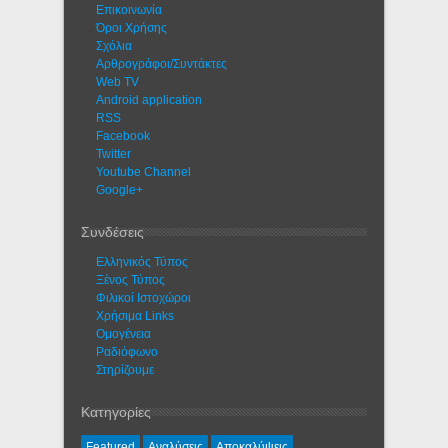
Eπικοινωνία
Όροι Χρήσης
Σχόλια
Αρθρογράφοι/Συντάκτες
Web TV
Android application
RSS
Facebook
Twitter
Youtube Channel
Google+
Συνδέσεις
Ελληνικός Τύπος
Ξένος Τύπος
Φιλικοί Ιστοχώροι
Χρήσιμα Links
Ομογένεια
Ραδιόφωνο
Στηρίζουμε
Κατηγορίες
Featured
Αναλύσεις
Αποκαλύψεις