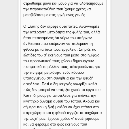
στρωθούμε μόνο και μόνο για να υλοποιήσουμε
την παρακαταθήκη που ‘χουμε χρέος να
μεταβιβάσουμε στις ερχόμενες γενιές.
Ο Ελύτης δεν έτρεφε αυταπάτες. Αναγνώριζε
την απέραντη μετριότητα της φυλής του, αλλά
ήταν πεπεισμένος ότι γύρω του υπήρχαν
άνθρωποι που επέμεναν να πολεμούν τη
φθορά με τα δικά τους εργαλεία. Στήριζε τις
ελπίδες του σ’ εκείνους που μέσα στο ημίφως
του προσωπικού τους χώρου δημιουργούν
πεισματικά το μέλλον τους, αδιαφορώντας για
την πνιγερή μετριότητα ενός κόσμου
υποταγμένου στη συνήθεια και την ψευδή
ασφάλεια. Γιατί ο δημιουργός γνωρίζει καλά
πώς δεν μπορεί να υπάρξει χωρίς το έργο του.
Και η δημιουργία αποτέλεσε για αιώνες την
κινητήριο δύναμη αυτού του τόπου. Ακόμα και
σήμερα που η ζωή μοιάζει να έχει φτάσει στο
απροχώρητο και η φθορά αγγίζει τα τοιχώματα
της ψυχή μας, έχουμε χρέος ν’ αναζητήσουμε
και να φέρουμε στο φως εκείνους που