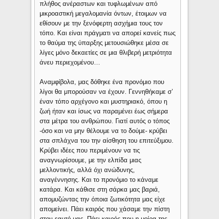
πλήθος ανέραστων και τυφλωμένων από
μικροαστική μεγαλομανία όντων, έτοιμων να
εθίσουν με την ξενόφερτη ασχήμια τους τον
τόπο. Και είναι πράγματι να απορεί κανείς πως
το θαύμα της ύπαρξης μετουσιώθηκε μέσα σε
λίγες μόνο δεκαετίες σε μια θλιβερή μετριότητα
άνευ περιεχομένου…
Αναμφίβολα, μας δόθηκε ένα προνόμιο που
λίγοι θα μπορούσαν να έχουν. Γεννηθήκαμε σ’
έναν τόπο αρχέγονο και μυστηριακό, όπου η
ζωή ήταν και ίσως να παραμένει έως σήμερα
στα μέτρα του ανθρώπου. Γιατί αυτός ο τόπος
-όσο και να μην θέλουμε να το δούμε- κρύβει
στα σπλάχνα του την αίσθηση του επιτεύξιμου.
Κρύβει ιδέες που περιμένουν να τις
αναγνωρίσουμε, με την ελπίδα μιας
μελλοντικής, αλλά όχι ανώδυνης,
αναγέννησης. Και το προνόμιο το κάναμε
κατάρα. Και κάθισε στη σάρκα μας βαριά,
απομυζώντας την όποια ζωτικότητα μας είχε
απομείνει. Πάει καιρός που χάσαμε την πίστη
στον εαυτό μας. Πάει καιρός που η μοίρα της