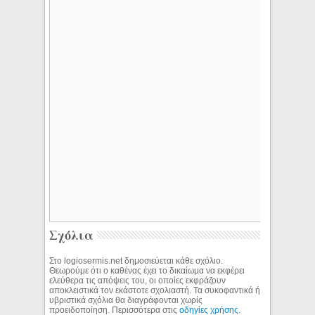
Σχόλια
Στο logiosermis.net δημοσιεύεται κάθε σχόλιο.
Θεωρούμε ότι ο καθένας έχει το δικαίωμα να εκφέρει
ελεύθερα τις απόψεις του, οι οποίες εκφράζουν
αποκλειστικά τον εκάστοτε σχολιαστή. Τα συκοφαντικά ή
υβριστικά σχόλια θα διαγράφονται χωρίς
προειδοποίηση. Περισσότερα στις
οδηγίες χρήσης
.