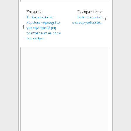
Επόμενο
Προηγούμενο
Το Κογκρέσο θα
Το πενταμελές
περάσει νομοσχέδιο
κακουργιοδικείο...
για την προώθηση
ταυτοτήτων σε όλον
τον κόσμο