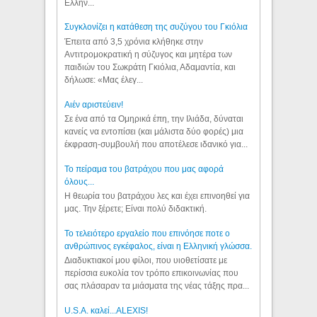
Ελλήν...
Συγκλονίζει η κατάθεση της συζύγου του Γκιόλια
Έπειτα από 3,5 χρόνια κλήθηκε στην
Αντιτρομοκρατική η σύζυγος και μητέρα των
παιδιών του Σωκράτη Γκιόλια, Αδαμαντία, και
δήλωσε: «Μας έλεγ...
Aιέν αριστεύειν!
Σε ένα από τα Ομηρικά έπη, την Ιλιάδα, δύναται
κανείς να εντοπίσει (και μάλιστα δύο φορές) μια
έκφραση-συμβουλή που αποτέλεσε ιδανικό για...
Το πείραμα του βατράχου που μας αφορά
όλους...
Η θεωρία του βατράχου λες και έχει επινοηθεί για
μας. Την ξέρετε; Είναι πολύ διδακτική.
Το τελειότερο εργαλείο που επινόησε ποτε ο
ανθρώπινος εγκέφαλος, είναι η Ελληνική γλώσσα.
Διαδυκτιακοί μου φίλοι, που υιοθετίσατε με
περίσσια ευκολία τον τρόπο επικοινωνίας που
σας πλάσαραν τα μιάσματα της νέας τάξης πρα...
U.S.A. καλεί...ALEXIS!