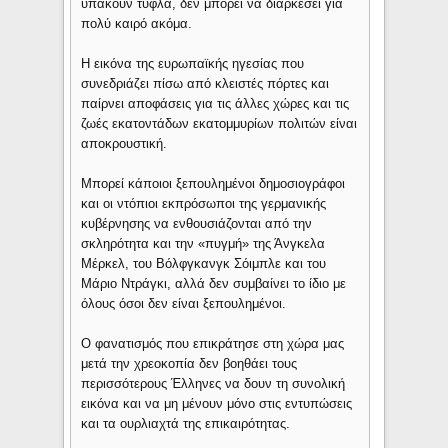
υπακούν τυφλά, δεν μπορεί να διαρκέσει για
πολύ καιρό ακόμα.
Η εικόνα της ευρωπαϊκής ηγεσίας που
συνεδριάζει πίσω από κλειστές πόρτες και
παίρνει αποφάσεις για τις άλλες χώρες και τις
ζωές εκατοντάδων εκατομμυρίων πολιτών είναι
αποκρουστική.
Μπορεί κάποιοι ξεπουλημένοι δημοσιογράφοι
και οι ντόπιοι εκπρόσωποι της γερμανικής
κυβέρνησης να ενθουσιάζονται από την
σκληρότητα και την «πυγμή» της Άνγκελα
Μέρκελ, του Βόλφγκανγκ Σόιμπλε και του
Μάριο Ντράγκι, αλλά δεν συμβαίνει το ίδιο με
όλους όσοι δεν είναι ξεπουλημένοι.
Ο φανατισμός που επικράτησε στη χώρα μας
μετά την χρεοκοπία δεν βοηθάει τους
περισσότερους Έλληνες να δουν τη συνολική
εικόνα και να μη μένουν μόνο στις εντυπώσεις
και τα ουρλιαχτά της επικαιρότητας.