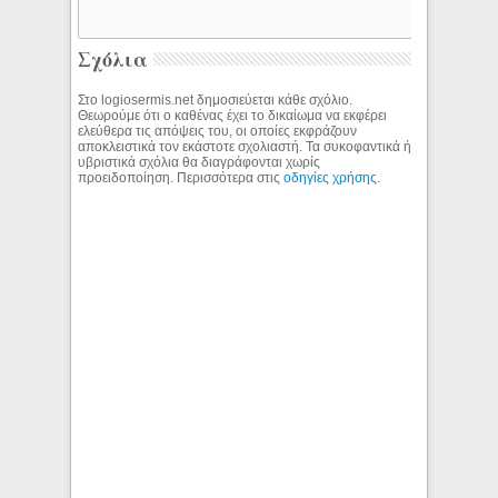
Σχόλια
Στο logiosermis.net δημοσιεύεται κάθε σχόλιο.
Θεωρούμε ότι ο καθένας έχει το δικαίωμα να εκφέρει
ελεύθερα τις απόψεις του, οι οποίες εκφράζουν
αποκλειστικά τον εκάστοτε σχολιαστή. Τα συκοφαντικά ή
υβριστικά σχόλια θα διαγράφονται χωρίς
προειδοποίηση. Περισσότερα στις
οδηγίες χρήσης
.