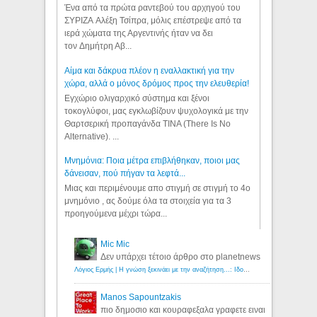
Ένα από τα πρώτα ραντεβού του αρχηγού του
ΣΥΡΙΖΑ Αλέξη Τσίπρα, μόλις επέστρεψε από τα
ιερά χώματα της Αργεντινής ήταν να δει
τον Δημήτρη Αβ...
Αίμα και δάκρυα πλέον η εναλλακτική για την
χώρα, αλλά ο μόνος δρόμος προς την ελευθερία!
Εγχώριο ολιγαρχικό σύστημα και ξένοι
τοκογλύφοι, μας εγκλωβίζουν ψυχολογικά με την
Θαρτσερική προπαγάνδα TINA (There Is No
Alternative). ...
Μνημόνια: Ποια μέτρα επιβλήθηκαν, ποιοι μας
δάνεισαν, πού πήγαν τα λεφτά...
Μιας και περιμένουμε απο στιγμή σε στιγμή το 4ο
μνημόνιο , ας δούμε όλα τα στοιχεία για τα 3
προηγούμενα μέχρι τώρα...
Mic Mic
Δεν υπάρχει τέτοιο άρθρο στο planetnews
Λόγιος Ερμής | Η γνώση ξεκινάει με την αναζήτηση...: Ιδού οι 18 που χρωστούν 11 δις ευρώ!
Manos Sapountzakis
πιο δημοσιο και κουραφεξαλα γραφετε ειναι