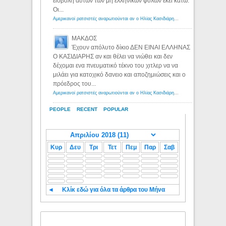
εισβολή αυτών των μη ελληνικών φυλων εκεί κατω.
Οι...
Αμερικανοί ρατσιστές αναρωτιούνται αν ο Ηλίας Κασιδιάρης ανήκει στη λευκή φυλή... - Λόγιος Ερμής
ΜΑΚΔΟΣ
Έχουν απόλυτο δίκιο ΔΕΝ ΕΙΝΑΙ ΕΛΛΗΝΑΣ
Ο ΚΑΣΙΔΙΑΡΗΣ αν και θέλει να νιώθει και δεν
δέχομαι ενα πνευματικό τέκνο του χιτλερ να να
μιλάει για κατοχικό δανειο και αποζημιώσεις και ο
πρόεδρος του...
Αμερικανοί ρατσιστές αναρωτιούνται αν ο Ηλίας Κασιδιάρης ανήκει στη λευκή φυλή... - Λόγιος Ερμής
PEOPLE
RECENT
POPULAR
Κυρ
Δευ
Τρι
Τετ
Πεμ
Παρ
Σαβ
◄
Κλίκ εδώ για όλα τα άρθρα του Μήνα