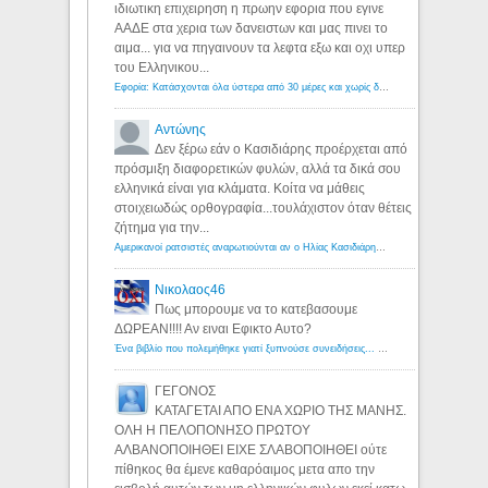
ιδιωτικη επιχειρηση η πρωην εφορια που εγινε
ΑΑΔΕ στα χερια των δανειστων και μας πινει το
αιμα... για να πηγαινουν τα λεφτα εξω και οχι υπερ
του Ελληνικου...
Εφορία: Κατάσχονται όλα ύστερα από 30 μέρες και χωρίς δικαστικές αποφάσεις - Λόγιος Ερμής
Αντώνης
Δεν ξέρω εάν ο Κασιδιάρης προέρχεται από
πρόσμιξη διαφορετικών φυλών, αλλά τα δικά σου
ελληνικά είναι για κλάματα. Κοίτα να μάθεις
στοιχειωδώς ορθογραφία...τουλάχιστον όταν θέτεις
ζήτημα για την...
Αμερικανοί ρατσιστές αναρωτιούνται αν ο Ηλίας Κασιδιάρης ανήκει στη λευκή φυλή... - Λόγιος Ερμής
Νικολαος46
Πως μπορουμε να το κατεβασουμε
ΔΩΡΕΑΝ!!!! Αν ειναι Εφικτο Αυτο?
Ένα βιβλίο που πολεμήθηκε γιατί ξυπνούσε συνειδήσεις... - Λόγιος Ερμής | Η γνώση ξεκινάει με την αναζήτηση...
ΓΕΓΟΝΟΣ
ΚΑΤΑΓΕΤΑΙ ΑΠΟ ΕΝΑ ΧΩΡΙΟ ΤΗΣ ΜΑΝΗΣ.
ΟΛΗ Η ΠΕΛΟΠΟΝΗΣΟ ΠΡΩΤΟΥ
ΑΛΒΑΝΟΠΟΙΗΘΕΙ ΕΙΧΕ ΣΛΑΒΟΠΟΙΗΘΕΙ ούτε
πίθηκος θα έμενε καθαρόαιμος μετα απο την