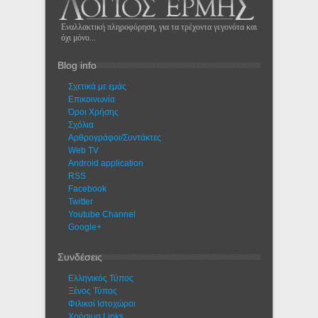
Εναλλακτική πληροφόρηση, για τα τρέχοντα γεγονότα και
όχι μόνο...
Blog info
Σχετικά με εμάς
Eπικοινωνία
Όροι Χρήσης
Σχόλια
Αρθρογράφοι/Συντάκτες
Web TV
Android application
RSS
Facebook
Twitter
Youtube Channel
Google+
Συνδέσεις
Ελληνικός Τύπος
Ξένος Τύπος
Φιλικοί Ιστοχώροι
Χρήσιμα Links