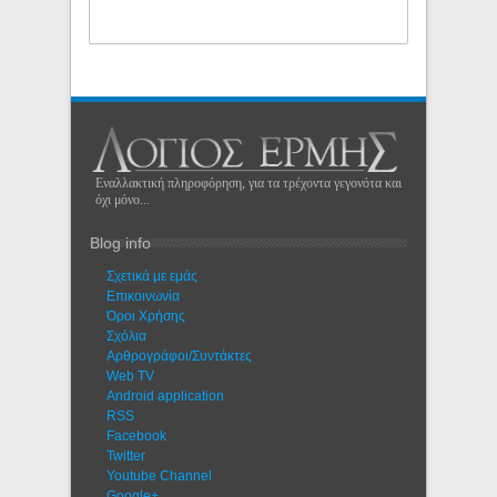
Εναλλακτική πληροφόρηση, για τα τρέχοντα γεγονότα και
όχι μόνο...
Blog info
Σχετικά με εμάς
Eπικοινωνία
Όροι Χρήσης
Σχόλια
Αρθρογράφοι/Συντάκτες
Web TV
Android application
RSS
Facebook
Twitter
Youtube Channel
Google+