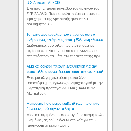
U.S.A. καλεί...ALEXIS!
Ένα από τα πρώτα ραντεβού του αρχηγού του
ΣΥΡΙΖΑ Αλέξη Τσίπρα, μόλις επέστρεψε από τα
ιερά χώματα της Αργεντινής ήταν να δει
τον Δημήτρη Αβ...
Το τελειότερο εργαλείο που επινόησε ποτε ο
ανθρώπινος εγκέφαλος, είναι η Ελληνική γλώσσα.
Διαδυκτιακοί μου φίλοι, που υιοθετίσατε με
περίσσια ευκολία τον τρόπο επικοινωνίας που
σας πλάσαραν τα μιάσματα της νέας τάξης πρα...
Αίμα και δάκρυα πλέον η εναλλακτική για την
χώρα, αλλά ο μόνος δρόμος προς την ελευθερία!
Εγχώριο ολιγαρχικό σύστημα και ξένοι
τοκογλύφοι, μας εγκλωβίζουν ψυχολογικά με την
Θαρτσερική προπαγάνδα TINA (There Is No
Alternative). ...
Μνημόνια: Ποια μέτρα επιβλήθηκαν, ποιοι μας
δάνεισαν, πού πήγαν τα λεφτά...
Μιας και περιμένουμε απο στιγμή σε στιγμή το 4ο
μνημόνιο , ας δούμε όλα τα στοιχεία για τα 3
προηγούμενα μέχρι τώρα...