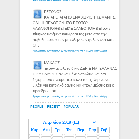
ΓΕΓΟΝΟΣ
ΚΑΤΑΓΕΤΑΙ ΑΠΟ ΕΝΑ ΧΩΡΙΟ ΤΗΣ ΜΑΝΗΣ.
ΟΛΗ Η ΠΕΛΟΠΟΝΗΣΟ ΠΡΩΤΟΥ
ΑΛΒΑΝΟΠΟΙΗΘΕΙ ΕΙΧΕ ΣΛΑΒΟΠΟΙΗΘΕΙ ούτε
πίθηκος θα έμενε καθαρόαιμος μετα απο την
εισβολή αυτών των μη ελληνικών φυλων εκεί κατω.
Οι...
Αμερικανοί ρατσιστές αναρωτιούνται αν ο Ηλίας Κασιδιάρης ανήκει στη λευκή φυλή... - Λόγιος Ερμής
ΜΑΚΔΟΣ
Έχουν απόλυτο δίκιο ΔΕΝ ΕΙΝΑΙ ΕΛΛΗΝΑΣ
Ο ΚΑΣΙΔΙΑΡΗΣ αν και θέλει να νιώθει και δεν
δέχομαι ενα πνευματικό τέκνο του χιτλερ να να
μιλάει για κατοχικό δανειο και αποζημιώσεις και ο
πρόεδρος του...
Αμερικανοί ρατσιστές αναρωτιούνται αν ο Ηλίας Κασιδιάρης ανήκει στη λευκή φυλή... - Λόγιος Ερμής
PEOPLE
RECENT
POPULAR
Κυρ
Δευ
Τρι
Τετ
Πεμ
Παρ
Σαβ