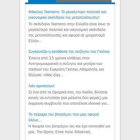
Φάκελος Siemens: Το μεγαλύτερο πολιτικό και
οικονομικό σκάνδαλο της μεταπολίτευσης!
Το σκάνδαλο Siemens στην Ελλάδα είναι ίσως το
μεγαλύτερο πολιτικό και οικονομικό σκάνδαλο
της μεταπολίτευσης και αφορά σε χρηματισμό
Ελλήν...
Συγκλονίζει η κατάθεση της συζύγου του Γκιόλια
Έπειτα από 3,5 χρόνια κλήθηκε στην
Αντιτρομοκρατική η σύζυγος και μητέρα των
παιδιών του Σωκράτη Γκιόλια, Αδαμαντία, και
δήλωσε: «Μας έλεγ...
Aιέν αριστεύειν!
Σε ένα από τα Ομηρικά έπη, την Ιλιάδα, δύναται
κανείς να εντοπίσει (και μάλιστα δύο φορές) μια
έκφραση-συμβουλή που αποτέλεσε ιδανικό για...
Το πείραμα του βατράχου που μας αφορά
όλους...
Η θεωρία του βατράχου λες και έχει επινοηθεί για
μας. Την ξέρετε; Είναι πολύ διδακτική.