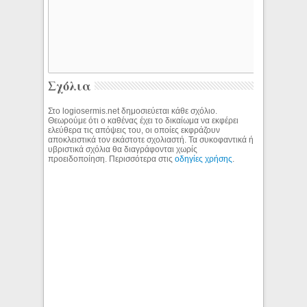
Σχόλια
Στο logiosermis.net δημοσιεύεται κάθε σχόλιο.
Θεωρούμε ότι ο καθένας έχει το δικαίωμα να εκφέρει
ελεύθερα τις απόψεις του, οι οποίες εκφράζουν
αποκλειστικά τον εκάστοτε σχολιαστή. Τα συκοφαντικά ή
υβριστικά σχόλια θα διαγράφονται χωρίς
προειδοποίηση. Περισσότερα στις
οδηγίες χρήσης
.