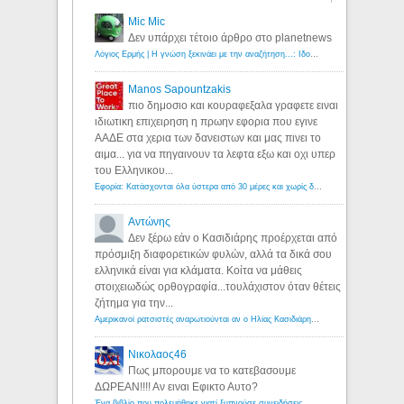
Mic Mic
Δεν υπάρχει τέτοιο άρθρο στο planetnews
Λόγιος Ερμής | Η γνώση ξεκινάει με την αναζήτηση...: Ιδού οι 18 που χρωστούν 11 δις ευρώ!
Manos Sapountzakis
πιο δημοσιο και κουραφεξαλα γραφετε ειναι
ιδιωτικη επιχειρηση η πρωην εφορια που εγινε
ΑΑΔΕ στα χερια των δανειστων και μας πινει το
αιμα... για να πηγαινουν τα λεφτα εξω και οχι υπερ
του Ελληνικου...
Εφορία: Κατάσχονται όλα ύστερα από 30 μέρες και χωρίς δικαστικές αποφάσεις - Λόγιος Ερμής
Αντώνης
Δεν ξέρω εάν ο Κασιδιάρης προέρχεται από
πρόσμιξη διαφορετικών φυλών, αλλά τα δικά σου
ελληνικά είναι για κλάματα. Κοίτα να μάθεις
στοιχειωδώς ορθογραφία...τουλάχιστον όταν θέτεις
ζήτημα για την...
Αμερικανοί ρατσιστές αναρωτιούνται αν ο Ηλίας Κασιδιάρης ανήκει στη λευκή φυλή... - Λόγιος Ερμής
Νικολαος46
Πως μπορουμε να το κατεβασουμε
ΔΩΡΕΑΝ!!!! Αν ειναι Εφικτο Αυτο?
Ένα βιβλίο που πολεμήθηκε γιατί ξυπνούσε συνειδήσεις... - Λόγιος Ερμής | Η γνώση ξεκινάει με την αναζήτηση...