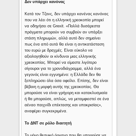
Δεν υπάρχει κανόνας
Κατά τον Τζονς, δεν υπάρχει κανένας κανόνας
που να λέει ότι η ελληνική χρεοκοπία μπορεί
να οδηγήσει σε Grexit. «Πολλά δυσάρεστα
πράγματα μπορούν να συμβούν αν υπάρξει
στάση πληρωμών, αλλά αυτό δεν σημαίνει
πως ένα από αυτά θα είναι η αντικατάσταση
του ευρώ με δραχμές. Είναι εύκολο να
αξιολογηθούν οι κίνδυνοι μιας ελληνικής
χρεοκοπίας. Μπορεί να είμαστε λιγότερο
σίγουροι για το χρονοδιάγραμμα, αλλά ένα
γεγονός είναι εγγυημένο: η Ελλάδα δεν θα
ξεπληρώσει όλα όσα οφείλει. Επίσης, δεν είναι
βέβαιη η μορφή αυτής της χρεοκοπίας. Θα
μπορούσε να είναι γρήγορη και κατακλυσμιαία
ή θα μπορούσε, απλώς, να μεταμφιεστεί σε ένα
αέναο παιχνίδι επέκτασης και υποκρισίας»,
αναφέρει συγκεκριμένα.
Το ΔΝΤ σε ρόλο διαιτητή
Το μόνο θεσμικό όργανο που θα μπορούσε να