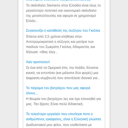
Το σκάνδαλο Siemens στην Ελλάδα είναι ίσως το
μεγαλύτερο πολιτικό και οικονομικό σκάνδαλο
της μεταπολίτευσης και αφορά σε χρηματισμό
Ελλήν...
Συγκλονίζει η κατάθεση της συζύγου του Γκιόλια
Έπειτα από 3,5 χρόνια κλήθηκε στην
Αντιτρομοκρατική η σύζυγος και μητέρα των
παιδιών του Σωκράτη Γκιόλια, Αδαμαντία, και
δήλωσε: «Μας έλεγ...
Aιέν αριστεύειν!
Σε ένα από τα Ομηρικά έπη, την Ιλιάδα, δύναται
κανείς να εντοπίσει (και μάλιστα δύο φορές) μια
έκφραση-συμβουλή που αποτέλεσε ιδανικό για...
Το πείραμα του βατράχου που μας αφορά
όλους...
Η θεωρία του βατράχου λες και έχει επινοηθεί για
μας. Την ξέρετε; Είναι πολύ διδακτική.
Το τελειότερο εργαλείο που επινόησε ποτε ο
ανθρώπινος εγκέφαλος, είναι η Ελληνική γλώσσα.
Διαδυκτιακοί μου φίλοι, που υιοθετίσατε με