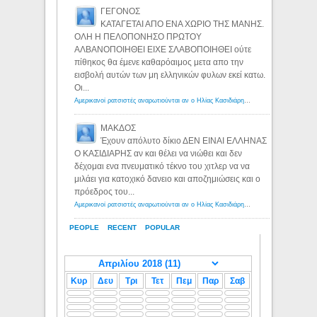
ΓΕΓΟΝΟΣ
ΚΑΤΑΓΕΤΑΙ ΑΠΟ ΕΝΑ ΧΩΡΙΟ ΤΗΣ ΜΑΝΗΣ.
ΟΛΗ Η ΠΕΛΟΠΟΝΗΣΟ ΠΡΩΤΟΥ
ΑΛΒΑΝΟΠΟΙΗΘΕΙ ΕΙΧΕ ΣΛΑΒΟΠΟΙΗΘΕΙ ούτε
πίθηκος θα έμενε καθαρόαιμος μετα απο την
εισβολή αυτών των μη ελληνικών φυλων εκεί κατω.
Οι...
Αμερικανοί ρατσιστές αναρωτιούνται αν ο Ηλίας Κασιδιάρης ανήκει στη λευκή φυλή... - Λόγιος Ερμής
ΜΑΚΔΟΣ
Έχουν απόλυτο δίκιο ΔΕΝ ΕΙΝΑΙ ΕΛΛΗΝΑΣ
Ο ΚΑΣΙΔΙΑΡΗΣ αν και θέλει να νιώθει και δεν
δέχομαι ενα πνευματικό τέκνο του χιτλερ να να
μιλάει για κατοχικό δανειο και αποζημιώσεις και ο
πρόεδρος του...
Αμερικανοί ρατσιστές αναρωτιούνται αν ο Ηλίας Κασιδιάρης ανήκει στη λευκή φυλή... - Λόγιος Ερμής
PEOPLE
RECENT
POPULAR
Κυρ
Δευ
Τρι
Τετ
Πεμ
Παρ
Σαβ