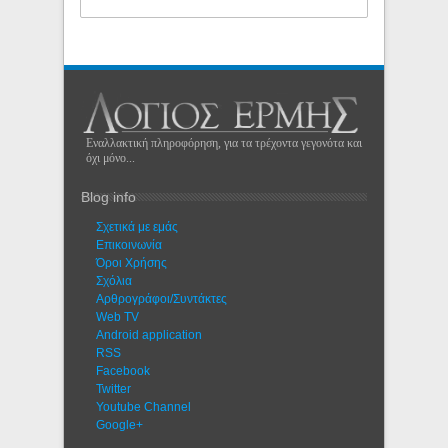
Εναλλακτική πληροφόρηση, για τα τρέχοντα γεγονότα και
όχι μόνο...
Blog info
Σχετικά με εμάς
Eπικοινωνία
Όροι Χρήσης
Σχόλια
Αρθρογράφοι/Συντάκτες
Web TV
Android application
RSS
Facebook
Twitter
Youtube Channel
Google+