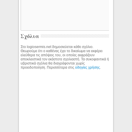
Σχόλια
Στο logiosermis.net δημοσιεύεται κάθε σχόλιο.
Θεωρούμε ότι ο καθένας έχει το δικαίωμα να εκφέρει
ελεύθερα τις απόψεις του, οι οποίες εκφράζουν
αποκλειστικά τον εκάστοτε σχολιαστή. Τα συκοφαντικά ή
υβριστικά σχόλια θα διαγράφονται χωρίς
προειδοποίηση. Περισσότερα στις
οδηγίες χρήσης
.