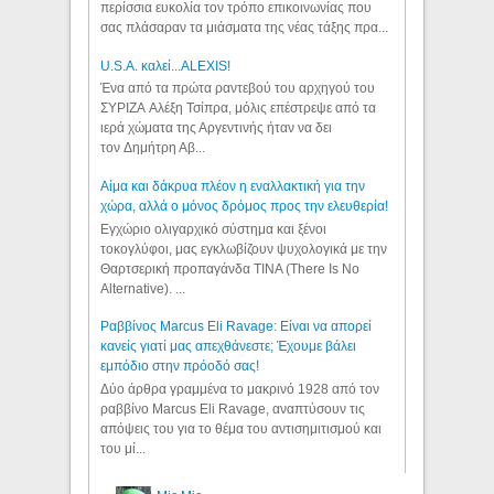
περίσσια ευκολία τον τρόπο επικοινωνίας που
σας πλάσαραν τα μιάσματα της νέας τάξης πρα...
U.S.A. καλεί...ALEXIS!
Ένα από τα πρώτα ραντεβού του αρχηγού του
ΣΥΡΙΖΑ Αλέξη Τσίπρα, μόλις επέστρεψε από τα
ιερά χώματα της Αργεντινής ήταν να δει
τον Δημήτρη Αβ...
Αίμα και δάκρυα πλέον η εναλλακτική για την
χώρα, αλλά ο μόνος δρόμος προς την ελευθερία!
Εγχώριο ολιγαρχικό σύστημα και ξένοι
τοκογλύφοι, μας εγκλωβίζουν ψυχολογικά με την
Θαρτσερική προπαγάνδα TINA (There Is No
Alternative). ...
Ραββίνος Marcus Eli Ravage: Είναι να απορεί
κανείς γιατί μας απεχθάνεστε; Έχουμε βάλει
εμπόδιο στην πρόοδό σας!
Δύο άρθρα γραμμένα το μακρινό 1928 από τον
ραββίνο Marcus Eli Ravage, αναπτύσουν τις
απόψεις του για το θέμα του αντισημιτισμού και
του μί...