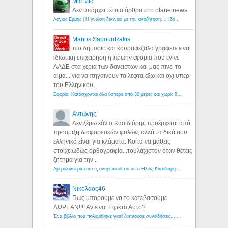
Mic Mic
Δεν υπάρχει τέτοιο άρθρο στο planetnews
Λόγιος Ερμής | Η γνώση ξεκινάει με την αναζήτηση...: Ιδού οι 18 που χρωστούν 11 δις ευρώ!
Manos Sapountzakis
πιο δημοσιο και κουραφεξαλα γραφετε ειναι
ιδιωτικη επιχειρηση η πρωην εφορια που εγινε
ΑΑΔΕ στα χερια των δανειστων και μας πινει το
αιμα... για να πηγαινουν τα λεφτα εξω και οχι υπερ
του Ελληνικου...
Εφορία: Κατάσχονται όλα ύστερα από 30 μέρες και χωρίς δικαστικές αποφάσεις - Λόγιος Ερμής
Αντώνης
Δεν ξέρω εάν ο Κασιδιάρης προέρχεται από
πρόσμιξη διαφορετικών φυλών, αλλά τα δικά σου
ελληνικά είναι για κλάματα. Κοίτα να μάθεις
στοιχειωδώς ορθογραφία...τουλάχιστον όταν θέτεις
ζήτημα για την...
Αμερικανοί ρατσιστές αναρωτιούνται αν ο Ηλίας Κασιδιάρης ανήκει στη λευκή φυλή... - Λόγιος Ερμής
Νικολαος46
Πως μπορουμε να το κατεβασουμε
ΔΩΡΕΑΝ!!!! Αν ειναι Εφικτο Αυτο?
Ένα βιβλίο που πολεμήθηκε γιατί ξυπνούσε συνειδήσεις... - Λόγιος Ερμής | Η γνώση ξεκινάει με την αναζήτηση...