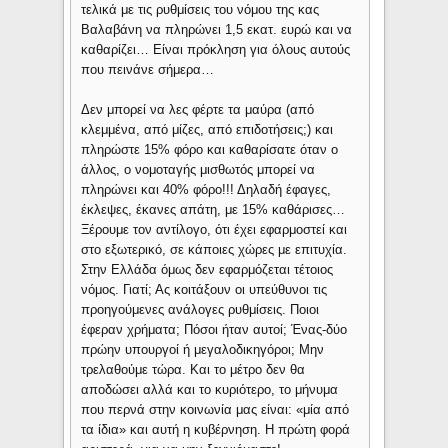
τελικά με τις ρυθμίσεις του νόμου της κας
Βαλαβάνη να πληρώνει 1,5 εκατ. ευρώ και να
καθαρίζει… Είναι πρόκληση για όλους αυτούς
που πεινάνε σήμερα…
Δεν μπορεί να λες φέρτε τα μαύρα (από
κλεμμένα, από μίζες, από επιδοτήσεις;) και
πληρώστε 15% φόρο και καθαρίσατε όταν ο
άλλος, ο νομοταγής μισθωτός μπορεί να
πληρώνει και 40% φόρο!!! Δηλαδή έφαγες,
έκλεψες, έκανες απάτη, με 15% καθάρισες…
Ξέρουμε τον αντίλογο, ότι έχει εφαρμοστεί και
στο εξωτερικό, σε κάποιες χώρες με επιτυχία.
Στην Ελλάδα όμως δεν εφαρμόζεται τέτοιος
νόμος. Γιατί; Ας κοιτάξουν οι υπεύθυνοι τις
προηγούμενες ανάλογες ρυθμίσεις. Ποιοι
έφεραν χρήματα; Πόσοι ήταν αυτοί; Ένας-δύο
πρώην υπουργοί ή μεγαλοδικηγόροι; Μην
τρελαθούμε τώρα. Και το μέτρο δεν θα
αποδώσει αλλά και το κυριότερο, το μήνυμα
που περνά στην κοινωνία μας είναι: «μία από
τα ίδια» και αυτή η κυβέρνηση. Η πρώτη φορά