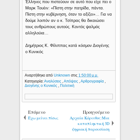
Έλληνες που πιστεύουν σε αυτό που είχε πει ο
Μαρκ Τουέιν: «Πίστη στην πατρίδα, πάντα.
Πίστη στην κυβέρνηση, όταν το αξίζει»… Για να
δούμε λοιπόν αν ο κ. Τσίπρας θα δικαιώσει
τους ανθρώπους αυτούς. Κοντός ψαλμός
αλληλούια…
Δημήτριος Κ. Φίλιππας κατά κόσμον Διογένης
ο Κυνικός
Αναρτήθηκε από
Unknown
στις
1:50:00 μ.μ.
Κατηγορία:
Αναλύσεις
,
Απόψεις
,
Αρθρογραφία
,
Διογένης ο Κυνικός
,
Πολιτική
Επόμενο
Προηγούμενο
Έχω μείνει πίσω;
Αρχαία Κόρινθος:Μια
καταπληκτική 3D
ψηφιακή παρουσίαση