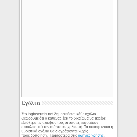
Σχόλια
Στο logiosermis.net δημοσιεύεται κάθε σχόλιο.
Θεωρούμε ότι ο καθένας έχει το δικαίωμα να εκφέρει
ελεύθερα τις απόψεις του, οι οποίες εκφράζουν
αποκλειστικά τον εκάστοτε σχολιαστή. Τα συκοφαντικά ή
υβριστικά σχόλια θα διαγράφονται χωρίς
προειδοποίηση. Περισσότερα στις
οδηγίες χρήσης
.