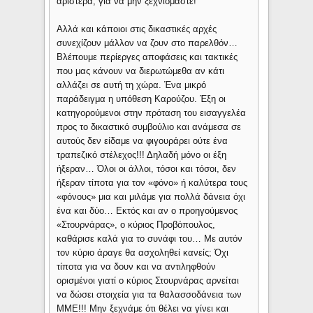
αριστερά, για να μην ξεχνιόμαστε!
Αλλά και κάποιοι στις δικαστικές αρχές
συνεχίζουν μάλλον να ζουν στο παρελθόν…
Βλέπουμε περίεργες αποφάσεις και τακτικές
που μας κάνουν να διερωτώμεθα αν κάτι
αλλάζει σε αυτή τη χώρα. Ένα μικρό
παράδειγμα η υπόθεση Καρούζου. Έξη οι
κατηγορούμενοι στην πρόταση του εισαγγελέα
προς το δικαστικό συμβούλιο και ανάμεσα σε
αυτούς δεν είδαμε να φιγουράρει ούτε ένα
τραπεζικό στέλεχος!!! Δηλαδή μόνο οι έξη
ήξεραν… Όλοι οι άλλοι, τόσοι και τόσοι, δεν
ήξεραν τίποτα για τον «φόνο» ή καλύτερα τους
«φόνους» μια και μιλάμε για πολλά δάνεια όχι
ένα και δύο… Εκτός και αν ο προηγούμενος
«Στουρνάρας», ο κύριος Προβόπουλος,
καθάρισε καλά για το συνάφι του… Με αυτόν
τον κύριο άραγε θα ασχοληθεί κανείς; Όχι
τίποτα για να δουν και να αντιληφθούν
ορισμένοι γιατί ο κύριος Στουρνάρας αρνείται
να δώσει στοιχεία για τα θαλασσοδάνεια των
ΜΜΕ!!! Μην ξεχνάμε ότι θέλει να γίνει και