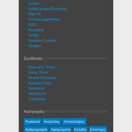
Σχόλια
Αρθρογράφοι/Συντάκτες
Web TV
Android application
RSS
Facebook
Twitter
Youtube Channel
Google+
Συνδέσεις
Ελληνικός Τύπος
Ξένος Τύπος
Φιλικοί Ιστοχώροι
Χρήσιμα Links
Ομογένεια
Ραδιόφωνο
Στηρίζουμε
Κατηγορίες
Featured
Αναλύσεις
Αποκαλύψεις
Αρθρογραφία
Αφιερώματα
Ελλάδα
Επιστήμη