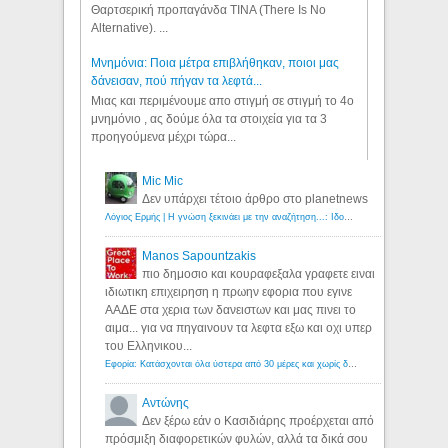
Θαρτσερική προπαγάνδα TINA (There Is No
Alternative). ...
Μνημόνια: Ποια μέτρα επιβλήθηκαν, ποιοι μας
δάνεισαν, πού πήγαν τα λεφτά...
Μιας και περιμένουμε απο στιγμή σε στιγμή το 4ο
μνημόνιο , ας δούμε όλα τα στοιχεία για τα 3
προηγούμενα μέχρι τώρα...
Mic Mic
Δεν υπάρχει τέτοιο άρθρο στο planetnews
Λόγιος Ερμής | Η γνώση ξεκινάει με την αναζήτηση...: Ιδού οι 18 που χρωστούν 11 δις ευρώ!
Manos Sapountzakis
πιο δημοσιο και κουραφεξαλα γραφετε ειναι
ιδιωτικη επιχειρηση η πρωην εφορια που εγινε
ΑΑΔΕ στα χερια των δανειστων και μας πινει το
αιμα... για να πηγαινουν τα λεφτα εξω και οχι υπερ
του Ελληνικου...
Εφορία: Κατάσχονται όλα ύστερα από 30 μέρες και χωρίς δικαστικές αποφάσεις - Λόγιος Ερμής
Αντώνης
Δεν ξέρω εάν ο Κασιδιάρης προέρχεται από
πρόσμιξη διαφορετικών φυλών, αλλά τα δικά σου