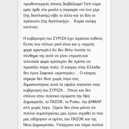
πρωθυπουργός όποιος διαβάζουμε! Γιατί τώρα
εμάς ήρθε στο μυαλό η παροιμία «το ένα χέρι
(της διαπλοκής) νίβει το άλλο και τα δύο το
πρόσωπο (της διαπλοκής)»… Καμία σκέψη
κανένας;
Η κυβέρνηση του ΣΥΡΙΖΑ έχει τεράστια ευθύνη.
Εκτός των άλλων γιατί είναι και η «πρώτη
φορά αριστερά»! Αν δεν θέλει λοιπόν το
σύνθημα της αυτό να γίνει «πρώτη και
τελευταία φορά αριστερά» θα πρέπει να
προσέξει πάρα πολύ. Ο κόσμος στην Ελλάδα
δεν έγινε ξαφνικά «αριστερός»… Ο κόσμος
σήμερα δεν δίνει χωρίς λόγο στις
δημοσκοπήσεις αυτά τα υψηλά ποσοστά στην
κυβέρνηση του ΣΥΡΙΖΑ… Όπως και δεν
στέλνει στον πολιτικό αγύριστο την Νέα
Δημοκρατία, το ΠΑΣΟΚ, το Ρυάκι, την ΔΗΜΑΡ
κλπ χωρίς λόγο. Ξέρετε δεν είναι μόνον ότι
πολλοί συμπατριώτες μας έχουν σιχαθεί το που
μας οδήγησαν οι ηγέτες του ΠΑΣΟΚ και της
Νέας Δημοκρατίας. Υπάρχουν και πάρα πολλοί