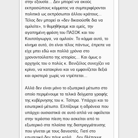
στην εξουσία… Δεν μπορεί να ακούς
εκπροσώπους κόμματος να συμπεριφέρονται
πολιτικά ως εκπρόσωποι άλλου κράτους...
Τέλος δεν μπορεί οι «δεν δικαιούσθε δια να
ομιλείτε», τι θυμηθήκαμε και εμείς, την
αγαπημένη φράση του ΠΑΣΟΚ και του
Κουτσόγιωργα, να ομιλούν. Το κόμμα αυτό, το
κίνημα αυτό, ότι είναι τέλος πάντως, έπρεπε να
είχε μπει εδώ και πολλά χρόνια στο
χρονοντούλαπο της ιστορίας… Και όμως ο
αρχηγός του ο πολύς κ. Βενιζέλος συνεχίζει να
κρίνει, να κατακρίνει και να εμφανίζεται δεξιά
και αριστερά χωρίς να ντρέπεται…
Αλλά δεν είναι μόνο το εξωτερικό μέτωπο στο
οποίο περιμένουμε τα τελικά δείγματα γραφής
της κυβέρνησης του κ. Τσίπρα. Υπάρχει και το
εσωτερικό μέτωπο. Ελπίζουμε η αδράνεια που
υπάρχει ουσιαστικά σε αυτό απλά να οφείλεται
στην τεράστια πίεση που ασκείται από το
εξωτερικό στα πλαίσια της διαπραγμάτευσης
που γίνεται με τους δανειστές. Γιατί στο
εσωτερικό δεν πάμε καλά… Δεν βλέπουμε