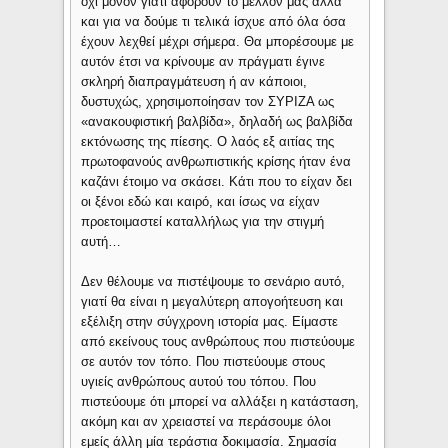
όχι μόνον γιατί αφορούν το μέλλον μας αλλά
και για να δούμε τι τελικά ίσχυε από όλα όσα
έχουν λεχθεί μέχρι σήμερα. Θα μπορέσουμε με
αυτόν έτσι να κρίνουμε αν πράγματι έγινε
σκληρή διαπραγμάτευση ή αν κάποιοι,
δυστυχώς, χρησιμοποίησαν τον ΣΥΡΙΖΑ ως
«ανακουφιστική βαλβίδα», δηλαδή ως βαλβίδα
εκτόνωσης της πίεσης. Ο λαός εξ αιτίας της
πρωτοφανούς ανθρωπιστικής κρίσης ήταν ένα
καζάνι έτοιμο να σκάσει. Κάτι που το είχαν δει
οι ξένοι εδώ και καιρό, και ίσως να είχαν
προετοιμαστεί καταλλήλως για την στιγμή
αυτή…
Δεν θέλουμε να πιστέψουμε το σενάριο αυτό,
γιατί θα είναι η μεγαλύτερη απογοήτευση και
εξέλιξη στην σύγχρονη ιστορία μας. Είμαστε
από εκείνους τους ανθρώπους που πιστεύουμε
σε αυτόν τον τόπο. Που πιστεύουμε στους
υγιείς ανθρώπους αυτού του τόπου. Που
πιστεύουμε ότι μπορεί να αλλάξει η κατάσταση,
ακόμη και αν χρειαστεί να περάσουμε όλοι
εμείς άλλη μία τεράστια δοκιμασία. Σημασία