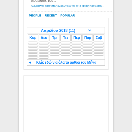
πρόεδρος του...
Αμερικανοί ρατσιστές αναρωτιούνται αν ο Ηλίας Κασιδιάρης ανήκει στη λευκή φυλή... - Λόγιος Ερμής
PEOPLE
RECENT
POPULAR
Κυρ
Δευ
Τρι
Τετ
Πεμ
Παρ
Σαβ
◄
Κλίκ εδώ για όλα τα άρθρα του Μήνα