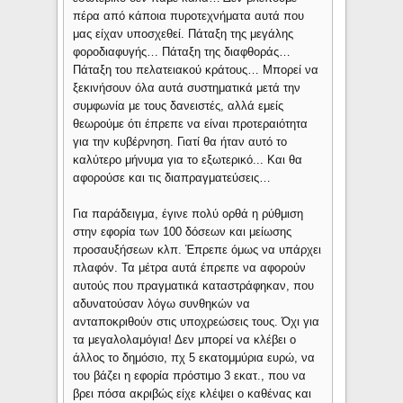
πέρα από κάποια πυροτεχνήματα αυτά που
μας είχαν υποσχεθεί. Πάταξη της μεγάλης
φοροδιαφυγής… Πάταξη της διαφθοράς…
Πάταξη του πελατειακού κράτους… Μπορεί να
ξεκινήσουν όλα αυτά συστηματικά μετά την
συμφωνία με τους δανειστές, αλλά εμείς
θεωρούμε ότι έπρεπε να είναι προτεραιότητα
για την κυβέρνηση. Γιατί θα ήταν αυτό το
καλύτερο μήνυμα για το εξωτερικό... Και θα
αφορούσε και τις διαπραγματεύσεις…
Για παράδειγμα, έγινε πολύ ορθά η ρύθμιση
στην εφορία των 100 δόσεων και μείωσης
προσαυξήσεων κλπ. Έπρεπε όμως να υπάρχει
πλαφόν. Τα μέτρα αυτά έπρεπε να αφορούν
αυτούς που πραγματικά καταστράφηκαν, που
αδυνατούσαν λόγω συνθηκών να
ανταποκριθούν στις υποχρεώσεις τους. Όχι για
τα μεγαλολαμόγια! Δεν μπορεί να κλέβει ο
άλλος το δημόσιο, πχ 5 εκατομμύρια ευρώ, να
του βάζει η εφορία πρόστιμο 3 εκατ., που να
βρει πόσα ακριβώς είχε κλέψει ο καθένας και