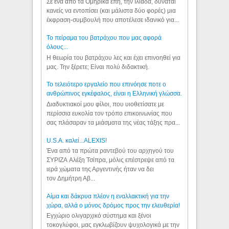
Σε ένα από τα Ομηρικά έπη, την Ιλιάδα, δύναται
κανείς να εντοπίσει (και μάλιστα δύο φορές) μια
έκφραση-συμβουλή που αποτέλεσε ιδανικό για...
Το πείραμα του βατράχου που μας αφορά
όλους...
Η θεωρία του βατράχου λες και έχει επινοηθεί για
μας. Την ξέρετε; Είναι πολύ διδακτική.
Το τελειότερο εργαλείο που επινόησε ποτε ο
ανθρώπινος εγκέφαλος, είναι η Ελληνική γλώσσα.
Διαδυκτιακοί μου φίλοι, που υιοθετίσατε με
περίσσια ευκολία τον τρόπο επικοινωνίας που
σας πλάσαραν τα μιάσματα της νέας τάξης πρα...
U.S.A. καλεί...ALEXIS!
Ένα από τα πρώτα ραντεβού του αρχηγού του
ΣΥΡΙΖΑ Αλέξη Τσίπρα, μόλις επέστρεψε από τα
ιερά χώματα της Αργεντινής ήταν να δει
τον Δημήτρη Αβ...
Αίμα και δάκρυα πλέον η εναλλακτική για την
χώρα, αλλά ο μόνος δρόμος προς την ελευθερία!
Εγχώριο ολιγαρχικό σύστημα και ξένοι
τοκογλύφοι, μας εγκλωβίζουν ψυχολογικά με την