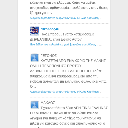
ελληνικά είναι για κλάματα. Κοίτα να μάθεις
στοιχειωδώς ορθογραφία...τουλάχιστον όταν θέτεις
ζήτημα για την...
Αμερικανοί ρατσιστές αναρωτιούνται αν ο Ηλίας Κασιδιάρης ανήκει στη λευκή φυλή... - Λόγιος Ερμής
Νικολαος46
Πως μπορουμε να το κατεβασουμε
ΔΩΡΕΑΝ!!!! Αν ειναι Εφικτο Αυτο?
Ένα βιβλίο που πολεμήθηκε γιατί ξυπνούσε συνειδήσεις... - Λόγιος Ερμής | Η γνώση ξεκινάει με την αναζήτηση...
ΓΕΓΟΝΟΣ
ΚΑΤΑΓΕΤΑΙ ΑΠΟ ΕΝΑ ΧΩΡΙΟ ΤΗΣ ΜΑΝΗΣ.
ΟΛΗ Η ΠΕΛΟΠΟΝΗΣΟ ΠΡΩΤΟΥ
ΑΛΒΑΝΟΠΟΙΗΘΕΙ ΕΙΧΕ ΣΛΑΒΟΠΟΙΗΘΕΙ ούτε
πίθηκος θα έμενε καθαρόαιμος μετα απο την
εισβολή αυτών των μη ελληνικών φυλων εκεί κατω.
Οι...
Αμερικανοί ρατσιστές αναρωτιούνται αν ο Ηλίας Κασιδιάρης ανήκει στη λευκή φυλή... - Λόγιος Ερμής
ΜΑΚΔΟΣ
Έχουν απόλυτο δίκιο ΔΕΝ ΕΙΝΑΙ ΕΛΛΗΝΑΣ
Ο ΚΑΣΙΔΙΑΡΗΣ αν και θέλει να νιώθει και δεν
δέχομαι ενα πνευματικό τέκνο του χιτλερ να να
μιλάει για κατοχικό δανειο και αποζημιώσεις και ο