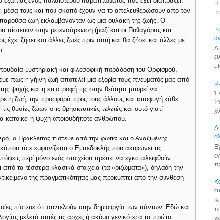
 εξαιτίας ενός παλαιότερου παραπτώματος που έχει διαπράξει.
Η 
ποι μέσα τους και που σκοπό έχουν να το απελευθερώσουν από τον
Τη
 παρούσα ζωή εκλαμβάνονταν ως μια φυλακή της ζωής. Ο
Το
υ πίστευαν στην μετενσάρκωση (μαζί και οι Πυθαγόρας και
αν
 έχει ζήσει και άλλες ζωές πριν αυτή και θα ζήσει και άλλες με
Δι
υ.
ευ
μι
σπουδαία μυστηριακή και φιλοσοφική παράδοση του Ορφισμού,
τευε πως η γήινη ζωή αποτελεί μια εξορία τους πνεύματός μας από
U.
 της ψυχής και η επιστροφή της στην θεότητα μπορεί να
Έν
άρετη ζωή, την προσφορά προς τους άλλους και αποφυγή κάθε
ΣΥ
ις θυσίες ζώων στις θρησκευτικές τελετές και αυτό γιατί
χώ
α κατοικεί η ψυχή οποιουδήποτε ανθρώπου.
Αί
αλ
ρό, ο Ηράκλειτος πίστευε από την φωτιά και ο Αναξιμένης
Εγ
κάπου τότε εμφανίζεται ο Εμπεδοκλής που ακυρώνει τις
εγ
πόψεις περί μόνο ενός στοιχείου πρέπει να εγκαταλειφθούν.
πρ
ι από τα τέσσερα κλασικά στοιχεία (τα «ριζώματα»), δηλαδή την
αντικείμενο της πραγματικότητας μας προκύπτει από την σύνθεση
Κα
ε
Κα
ποίες πίστευε ότι συντελούν στην δημιουργία των πάντων. Εδώ και
πο
λογίας μελετά αυτές τις αρχές ή ακόμα γενικότερα τα πρώτα
γε