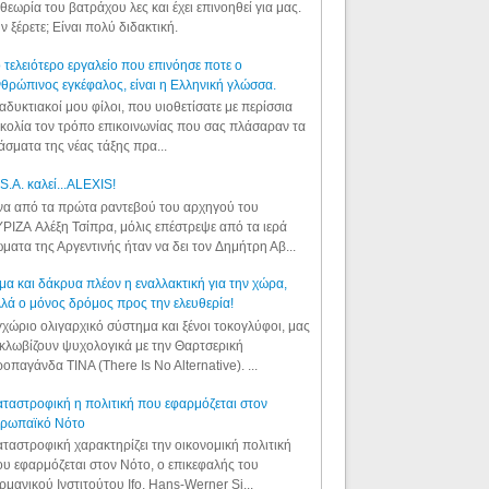
θεωρία του βατράχου λες και έχει επινοηθεί για μας.
ν ξέρετε; Είναι πολύ διδακτική.
 τελειότερο εργαλείο που επινόησε ποτε ο
θρώπινος εγκέφαλος, είναι η Ελληνική γλώσσα.
αδυκτιακοί μου φίλοι, που υιοθετίσατε με περίσσια
κολία τον τρόπο επικοινωνίας που σας πλάσαραν τα
άσματα της νέας τάξης πρα...
S.A. καλεί...ALEXIS!
α από τα πρώτα ραντεβού του αρχηγού του
ΡΙΖΑ Αλέξη Τσίπρα, μόλις επέστρεψε από τα ιερά
ματα της Αργεντινής ήταν να δει τον Δημήτρη Αβ...
μα και δάκρυα πλέον η εναλλακτική για την χώρα,
λά ο μόνος δρόμος προς την ελευθερία!
χώριο ολιγαρχικό σύστημα και ξένοι τοκογλύφοι, μας
κλωβίζουν ψυχολογικά με την Θαρτσερική
οπαγάνδα TINA (There Is No Alternative). ...
ταστροφική η πολιτική που εφαρμόζεται στον
υρωπαϊκό Νότο
ταστροφική χαρακτηρίζει την οικονομική πολιτική
υ εφαρμόζεται στον Νότο, ο επικεφαλής του
ρμανικού Ινστιτούτου Ifo, Hans-Werner Si...