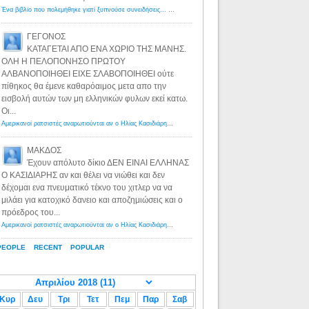
Ένα βιβλίο που πολεμήθηκε γιατί ξυπνούσε συνειδήσεις... - Λόγιος Ερμής | Η γνώση ξεκινάει με την αναζήτηση...
ΓΕΓΟΝΟΣ
ΚΑΤΑΓΕΤΑΙ ΑΠΟ ΕΝΑ ΧΩΡΙΟ ΤΗΣ ΜΑΝΗΣ.
ΟΛΗ Η ΠΕΛΟΠΟΝΗΣΟ ΠΡΩΤΟΥ
ΑΛΒΑΝΟΠΟΙΗΘΕΙ ΕΙΧΕ ΣΛΑΒΟΠΟΙΗΘΕΙ ούτε
πίθηκος θα έμενε καθαρόαιμος μετα απο την
εισβολή αυτών των μη ελληνικών φυλων εκεί κατω.
Οι...
Αμερικανοί ρατσιστές αναρωτιούνται αν ο Ηλίας Κασιδιάρης ανήκει στη λευκή φυλή... - Λόγιος Ερμής
·
8 yea
ΜΑΚΔΟΣ
Έχουν απόλυτο δίκιο ΔΕΝ ΕΙΝΑΙ ΕΛΛΗΝΑΣ
Ο ΚΑΣΙΔΙΑΡΗΣ αν και θέλει να νιώθει και δεν
δέχομαι ενα πνευματικό τέκνο του χιτλερ να να
μιλάει για κατοχικό δανειο και αποζημιώσεις και ο
πρόεδρος του...
Αμερικανοί ρατσιστές αναρωτιούνται αν ο Ηλίας Κασιδιάρης ανήκει στη λευκή φυλή... - Λόγιος Ερμής
·
8 yea
PEOPLE
RECENT
POPULAR
Κυρ
Δευ
Τρι
Τετ
Πεμ
Παρ
Σαβ