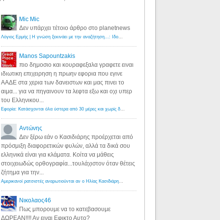
Mic Mic
Δεν υπάρχει τέτοιο άρθρο στο planetnews
Λόγιος Ερμής | Η γνώση ξεκινάει με την αναζήτηση...: Ιδού οι 18 που χρωστούν 11 δις ευρώ!
·
6 years ago
Manos Sapountzakis
πιο δημοσιο και κουραφεξαλα γραφετε ειναι
ιδιωτικη επιχειρηση η πρωην εφορια που εγινε
ΑΑΔΕ στα χερια των δανειστων και μας πινει το
αιμα... για να πηγαινουν τα λεφτα εξω και οχι υπερ
του Ελληνικου...
Εφορία: Κατάσχονται όλα ύστερα από 30 μέρες και χωρίς δικαστικές αποφάσεις - Λόγιος Ερμής
·
6 years ag
Αντώνης
Δεν ξέρω εάν ο Κασιδιάρης προέρχεται από
πρόσμιξη διαφορετικών φυλών, αλλά τα δικά σου
ελληνικά είναι για κλάματα. Κοίτα να μάθεις
στοιχειωδώς ορθογραφία...τουλάχιστον όταν θέτεις
ζήτημα για την...
Αμερικανοί ρατσιστές αναρωτιούνται αν ο Ηλίας Κασιδιάρης ανήκει στη λευκή φυλή... - Λόγιος Ερμής
·
7 yea
Νικολαος46
Πως μπορουμε να το κατεβασουμε
ΔΩΡΕΑΝ!!!! Αν ειναι Εφικτο Αυτο?