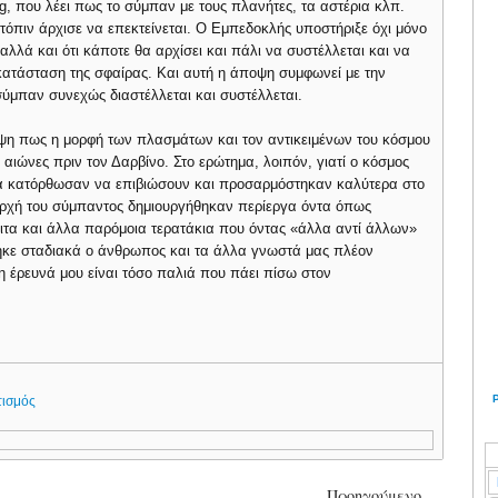
ng, που λέει πως το σύμπαν με τους πλανήτες, τα αστέρια κλπ.
ατόπιν άρχισε να επεκτείνεται. Ο Εμπεδοκλής υποστήριξε όχι μόνο
αλλά και ότι κάποτε θα αρχίσει και πάλι να συστέλλεται και να
ή κατάσταση της σφαίρας. Και αυτή η άποψη συμφωνεί με την
ύμπαν συνεχώς διαστέλλεται και συστέλλεται.
οψη πως η μορφή των πλασμάτων και τον αντικειμένων του κόσμου
 αιώνες πριν τον Δαρβίνο. Στο ερώτημα, λοιπόν, γιατί ο κόσμος
υτά κατόρθωσαν να επιβιώσουν και προσαρμόστηκαν καλύτερα στο
αρχή του σύμπαντος δημιουργήθηκαν περίεργα όντα όπως
ιτα και άλλα παρόμοια τερατάκια που όντας «άλλα αντί άλλων»
θηκε σταδιακά ο άνθρωπος και τα άλλα γνωστά μας πλέον
 έρευνά μου είναι τόσο παλιά που πάει πίσω στον
τισμός
Προηγούμενο