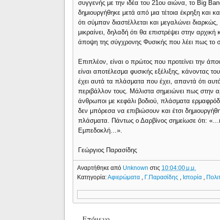
συγγενής με την ιδέα του 21ου αιώνα, το Big Ba
δημιουργήθηκε μετά από μια τέτοια έκρηξη και κ
ότι σύμπαν διαστέλλεται και μεγαλώνει διαρκώς, 
μικραίνει, δηλαδή ότι θα επιστρέψει στην αρχικ
άποψη της σύγχρονης Φυσικής που λέει πως το σ
Επιπλέον, είναι ο πρώτος που προτείνει την άπ
είναι αποτέλεσμα φυσικής εξέλιξης, κάνοντας του
έχει αυτά τα πλάσματα που έχει, απαντά ότι α
περιβάλλον τους. Μάλιστα σημειώνει πως στην 
άνθρωποι με κεφάλι βοδιού, πλάσματα ερμαφρόδ
δεν μπόρεσα να επιβιώσουν και έτσι δημιουργή
πλάσματα. Πάντως ο Δαρβίνος σημείωσε ότι: «…η
Εμπεδοκλή…».
Γεώργιος Παρασίδης
Αναρτήθηκε από
Unknown
στις
10:04:00 μ.μ.
Κατηγορία:
Αφιερώματα
,
Γ.Παρασίδης
,
Ιστορία
,
Πολι
Επόμενο