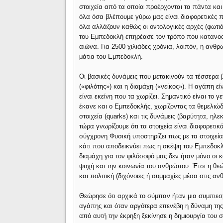
στοιχεία από τα οποία προέρχονται τα πάντα κα
όλα όσα βλέπουμε γύρω μας είναι διαφορετικές π
όλα αλλάζουν καθώς οι οντολογικές αρχές (φωτιά
του Εμπεδοκλή επηρέασε τον τρόπο που κατανοο
αιώνα. Για 2500 χιλιάδες χρόνια, λοιπόν, η ανθρ
μάτια του Εμπεδοκλή.
Οι βασικές δυνάμεις που μετακινούν τα τέσσερα 
(«φιλότης») και η διαμάχη («νείκος»). Η αγάπη ε
είναι εκείνη που τα χωρίζει. Σημαντικό είναι το 
έκανε και ο Εμπεδοκλής, χωρίζοντας τα θεμελιώδ
στοιχεία (quarks) και τις δυνάμεις (βαρύτητα, η
τώρα γνωρίζουμε ότι τα στοιχεία είναι διαφορετικά
σύγχρονη Φυσική υποστηρίζει πως με τα στοιχεία 
κάτι που αποδεικνύει πως η σκέψη του Εμπεδοκ
διαμάχη για τον φιλόσοφό μας δεν ήταν μόνο οι 
ψυχή και την κοινωνία του ανθρώπου. Έτσι η θεώ
και πολιτική (διχόνοιες ή συμμαχίες μέσα στις α
Θεώρησε ότι αρχικά το σύμπαν ήταν μια συμπιεσ
αγάπης και όταν αργότερα επενέβη η δύναμη της 
από αυτή την έκρηξη ξεκίνησε η δημιουργία του 