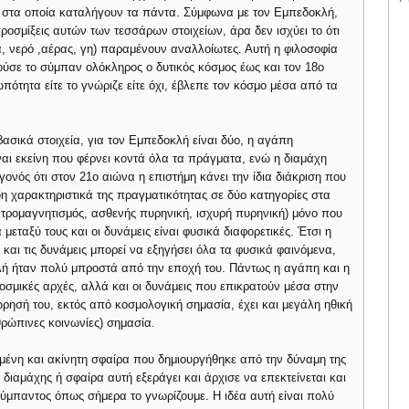
ι στα οποία καταλήγουν τα πάντα. Σύμφωνα με τον Εμπεδοκλή,
ροσμίξεις αυτών των τεσσάρων στοιχείων, άρα δεν ισχύει το ότι
, νερό ,αέρας, γη) παραμένουν αναλλοίωτες. Αυτή η φιλοσοφία
ύσε το σύμπαν ολόκληρος ο δυτικός κόσμος έως και τον 18ο
ωπότητα είτε το γνώριζε είτε όχι, έβλεπε τον κόσμο μέσα από τα
βασικά στοιχεία, για τον Εμπεδοκλή είναι δύο, η αγάπη
ίναι εκείνη που φέρνει κοντά όλα τα πράγματα, ενώ η διαμάχη
γεγονός ότι στον 21ο αιώνα η επιστήμη κάνει την ίδια διάκριση που
η χαρακτηριστικά της πραγματικότητας σε δύο κατηγορίες στα
λεκτρομαγνητισμός, ασθενής πυρηνική, ισχυρή πυρηνική) μόνο που
 μεταξύ τους και οι δυνάμεις είναι φυσικά διαφορετικές. Έτσι η
και τις δυνάμεις μπορεί να εξηγήσει όλα τα φυσικά φαινόμενα,
λή ήταν πολύ μπροστά από την εποχή του. Πάντως η αγάπη και η
κοσμικές αρχές, αλλά και οι δυνάμεις που επικρατούν μέσα στην
ρησή του, εκτός από κοσμολογική σημασία, έχει και μεγάλη ηθική
νθρώπινες κοινωνίες) σημασία.
μένη και ακίνητη σφαίρα που δημιουργήθηκε από την δύναμη της
διαμάχης ή σφαίρα αυτή εξεράγει και άρχισε να επεκτείνεται και
σύμπαντος όπως σήμερα το γνωρίζουμε. Η ιδέα αυτή είναι πολύ