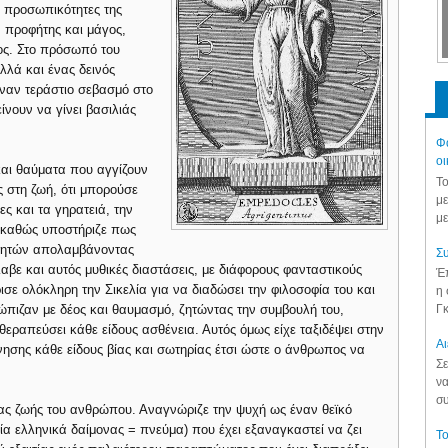
ς προσωπικότητες της
, προφήτης και μάγος,
φος. Στο πρόσωπό του
λά και ένας δεινός
χναν τεράστιο σεβασμό στο
νουν να γίνει βασιλιάς
Φά
οι
και θαύματα που αγγίζουν
Το
ς στη ζωή, ότι μπορούσε
με
ες και τα γηρατειά, την
με
ιος καθώς υποστήριζε πως
θνητών απολαμβάνοντας
Συ
έλαβε και αυτός μυθικές διαστάσεις, με διάφορους φανταστικούς
Έπ
σε ολόκληρη την Σικελία για να διαδώσει την φιλοσοφία του και
η 
Γκ
τώπιζαν με δέος και θαυμασμό, ζητώντας την συμβουλή του,
θεραπεύσει κάθε είδους ασθένεια. Αυτός όμως είχε ταξιδέψει στην
Aι
ρνησης κάθε είδους βίας και σωτηρίας έτσι ώστε ο άνθρωπος να
Σε
να
συ
ειας ζωής του ανθρώπου. Αναγνώριζε την ψυχή ως έναν θεϊκό
α ελληνικά δαίμονας = πνεύμα) που έχει εξαναγκαστεί να ζει
Το