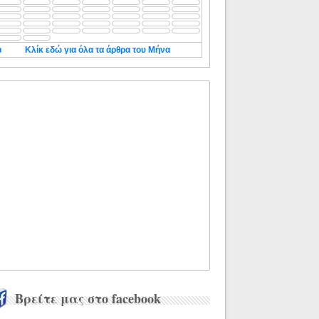
◄
Κλίκ εδώ για όλα τα άρθρα του Μήνα
Βρείτε μας στο facebook