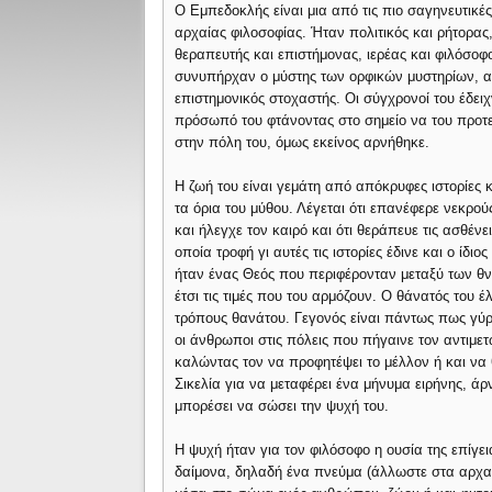
Ο Εμπεδοκλής είναι μια από τις πιο σαγηνευτικέ
αρχαίας φιλοσοφίας. Ήταν πολιτικός και ρήτορας
θεραπευτής και επιστήμονας, ιερέας και φιλόσο
συνυπήρχαν ο μύστης των ορφικών μυστηρίων, αλ
επιστημονικός στοχαστής. Οι σύγχρονοί του έδει
πρόσωπό του φτάνοντας στο σημείο να του προτεί
στην πόλη του, όμως εκείνος αρνήθηκε.
Η ζωή του είναι γεμάτη από απόκρυφες ιστορίες 
τα όρια του μύθου. Λέγεται ότι επανέφερε νεκρού
και ήλεγχε τον καιρό και ότι θεράπευε τις ασθένει
οποία τροφή γι αυτές τις ιστορίες έδινε και ο ίδ
ήταν ένας Θεός που περιφέρονταν μεταξύ των 
έτσι τις τιμές που του αρμόζουν. Ο θάνατός του 
τρόπους θανάτου. Γεγονός είναι πάντως πως γύρι
οι άνθρωποι στις πόλεις που πήγαινε τον αντιμε
καλώντας τον να προφητέψει το μέλλον ή και να 
Σικελία για να μεταφέρει ένα μήνυμα ειρήνης, ά
μπορέσει να σώσει την ψυχή του.
Η ψυχή ήταν για τον φιλόσοφο η ουσία της επίγ
δαίμονα, δηλαδή ένα πνεύμα (άλλωστε στα αρχαί