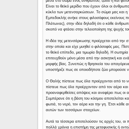
μέσα στο σώμα ενός ανθρώπου, ζώου ή και φυτού
Είναι το θεϊκό μερίδιο που έχουν όλοι οι άνθρω
κύκλο των μετενσαρκώσεων. Το σώμα μας και η
Εμπεδοκλής ανήκε στους φιλοσόφους εκείνους πο
Πλάτωνας), στην ιδέα δηλαδή ότι ο κάθε άνθρωπος
σκοπό να φτάσει στην τελειοποίηση της ψυχής το
Η ιδέα της μετενσάρκωσης προέρχεται από την 
στην οποία και είχε μυηθεί ο φιλόσοφός μας. Πίσ
το θεϊκό επίπεδο, μια τιμωρία δηλαδή. Η σωτηρία
επιτευχθούν μόνο μέσα από την ασκητική και εν
μορφής βίας. Συνεπώς η θρησκεία του απαγόρευε τ
υποστήριζε πως σε οποιοδήποτε ζώο μπορούσε ν
Ο Θαλής πίστευε πως όλα προέρχονται από το νε
πίστευε πως όλα προέρχονταν από τον αέρα και 
προαναφερθείσες απόψεις και αναφέρει πως οι α
Συμπέρανε ότι η βάση του κόσμου αποτελείται κα
φωτιά, το νερό, τον αέρα και την γη. Έτσι κάθε 
αυτών των τεσσάρων στοιχείων.
Αυτά τα τέσσερα αποτελούσαν τις αρχές του, οι 
πολλά χρόνια η επιστήμη της μεταφυσικής ή οντο