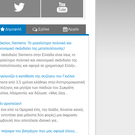
Δημοφιλή
Σχόλια
Αρχείο
κελος Siemens: Το μεγαλύτερο πολιτικό και
κονομικό σκάνδαλο της μεταπολίτευσης!
 σκάνδαλο Siemens στην Ελλάδα είναι ίσως το
γαλύτερο πολιτικό και οικονομικό σκάνδαλο της
ταπολίτευσης και αφορά σε χρηματισμό Ελλήν...
γκλονίζει η κατάθεση της συζύγου του Γκιόλια
ειτα από 3,5 χρόνια κλήθηκε στην Αντιτρομοκρατική
σύζυγος και μητέρα των παιδιών του Σωκράτη
ιόλια, Αδαμαντία, και δήλωσε: «Μας έλεγ...
έν αριστεύειν!
 ένα από τα Ομηρικά έπη, την Ιλιάδα, δύναται κανείς
 εντοπίσει (και μάλιστα δύο φορές) μια έκφραση-
μβουλή που αποτέλεσε ιδανικό για...
 πείραμα του βατράχου που μας αφορά όλους...