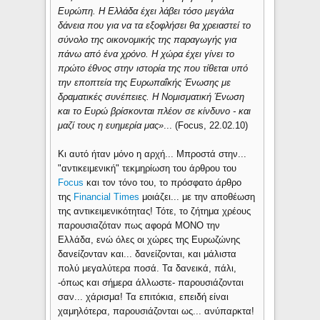
Ευρώπη. Η Ελλάδα έχει λάβει τόσο μεγάλα
δάνεια που για να τα εξοφλήσει θα χρειαστεί το
σύνολο της οικονομικής της παραγωγής για
πάνω από ένα χρόνο. Η χώρα έχει γίνει το
πρώτο έθνος στην ιστορία της που τίθεται υπό
την εποπτεία της Ευρωπαΐκής Ένωσης με
δραματικές συνέπειες. Η Νομισματική Ένωση
και το Ευρώ βρίσκονται πλέον σε κίνδυνο - και
μαζί τους η ευημερία μας
»
... (Focus, 22.02.10)
Κι αυτό ήταν μόνο η αρχή... Μπροστά στην...
"αντικειμενική" τεκμηρίωση του άρθρου του
Focus
και τον τόνο του, το πρόσφατο άρθρο
της
Financial Τimes
μοιάζει... με την αποθέωση
της αντικειμενικότητας! Τότε, το ζήτημα χρέους
παρουσιαζόταν πως αφορά ΜΟΝΟ την
Ελλάδα, ενώ όλες οι χώρες της Ευρωζώνης
δανείζονταν και... δανείζονται, και μάλιστα
πολύ μεγαλύτερα ποσά. Τα δανεικά, πάλι,
-όπως και σήμερα άλλωστε- παρουσιάζονται
σαν... χάρισμα! Τα επιτόκια, επειδή είναι
χαμηλότερα, παρουσιάζονται ως... ανύπαρκτα!