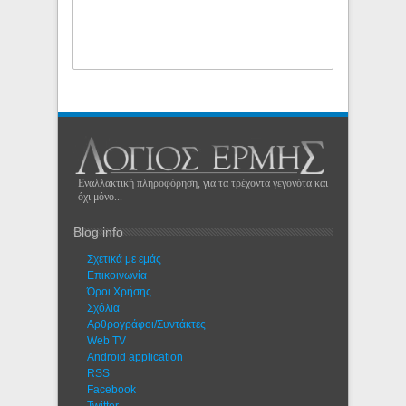
Εναλλακτική πληροφόρηση, για τα τρέχοντα γεγονότα και
όχι μόνο...
Blog info
Σχετικά με εμάς
Eπικοινωνία
Όροι Χρήσης
Σχόλια
Αρθρογράφοι/Συντάκτες
Web TV
Android application
RSS
Facebook