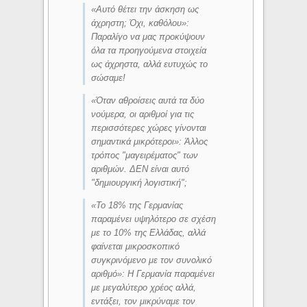
«
Αυτό θέτει την άσκηση ως
άχρηστη; Όχι, καθόλου»:
Παραλίγο να μας προκύψουν
όλα τα προηγούμενα στοιχεία
ως άχρηστα, αλλά ευτυχώς το
σώσαμε!
«
Όταν αθροίσεις αυτά τα δύο
νούμερα, οι αριθμοί για τις
περισσότερες χώρες γίνονται
σημαντικά μικρότεροι
»: Άλλος
τρόπος "μαγειρέματος" των
αριθμών. ΔΕΝ είναι αυτό
"δημιουργική λογιστική";
«
Το 18% της Γερμανίας
παραμένει υψηλότερο σε σχέση
με το 10% της Ελλάδας, αλλά
φαίνεται μικροσκοπικό
συγκρινόμενο με τον συνολικό
αριθμό
»: Η Γερμανία παραμένει
με μεγαλύτερο χρέος αλλά,
εντάξει, τον μικρύναμε τον