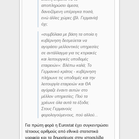
αποπληρώσει άμεσα,
δανειζόμενη υπέρογκα ποσά,
ενώ άλλες χώρες (βλ. Γερμανία)
όχι;
«
συμβόλαια με βάση τα οποία η
κυβέρνηση δεσμεύεται να
αγοράσει μελλοντικές υπηρεσίες
σε αντάλλαγμα για τις κτιριακές
και λειτουργικές υποδομές
εταιρειών
»: Βλέπω καλά; Το
Γερμανικό κράτος - κυβέρνηση
πλήρωνε τις υποδομές και την
λειτουργία εταιρειών και ΘΑ
αγόραζε έναντι αυτών στο
μέλλον υπηρεσίες; Πού τα
χρέωνε όλα αυτά τα έξοδα;
Στους Γερμανούς
φορολογούμενους, πού αλλού...
Για πρώτη φορά η Eurostat έχει συγκεντρώσει
τέτοιους αριθμούς από εθνικά στατιστικά
γραφεία και τα δημοσίευσε στην ιστοσελίδα