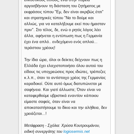
αργοσβήνουν τη διάσταση του ζητήματος με
εκφράσεις τύπου "Εμ, δεν είναι ακριβώς έτσι"
και στρατηγικές τύπου "Να το δούμε και
αλλιώς, για να καταλήξουμε εκεί που ήμασταν
πριν". Στο τέλος, δε, ενώ ο ρητός λόγος λέει
άλλα, αφήνεται η εντύπωση πως η Γερμανία
έχει ένα απλό.. ενδεχόμενο ενός απλού...
τεράστιου χρέους!
Την ίδια ώρα, όλοι οι δείκτες δείχνουν πως η
Ελλάδα έχει ελαχιστοποιήσει όλου αυτού του
είδους τις υποχρεώσεις προς ιδιώτες, τράπεζες
κ.λ.π., όταν το αντίστοιχο χρέος της Γερμανίας
καραδοκεί. Ούτε αυτό όμως διατυπώνεται με
σαφήνεια. Και γιατί άλλωστε; Όταν είναι να
καταφερθούμε υβριστικά εναντίον κάποιου
είμαστε σαφείς, όταν είναι να
αποκαταστήσουμε το δίκιο και την αλήθεια, δεν
χρειάζεται...!
Μετάφραση - Σχόλια: Χρύσα Κουτρουμάνου,
ειδική συνεργάτης του
logiosermis.net