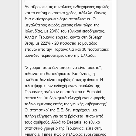
Αν αθροίσεις τις συνολικές ενδεχόμενες οφειλές
και το επίσημο κρατικό χρέος, πάλι λαμβάνεις
ένα αντίστροφα-ευνόητο αποτέλεσμα. Ο
μεγαλύτερος σωρός χρέους είναι τώρα της
Ιρλανδίας, με 234% του εθνικού εισοδήματος.
Αλλά η Γερμανία έρχεται κοντά στη δεύτερη
θέση, με 222% - 20 ποσοστιαίες μονάδες
επάνω από την Πορτογαλία και 30 ποσοστιαίες
μονάδες περισσότερες από την Ελλάδα.
"Σίγουρα, αυτό δεν μπορεί να είναι σωστό",
πιθανότατα θα σκέφτεστε. Και όντως, η
αλήθεια δεν είναι ακριβώς όπως φαίνεται. Η
πλειοψηφία των ενδεχόμενων οφειλών της
Γερμανίας ανήκουν σε αυτό που η Eurostat
αποκαλεί: "κυβερνητικά ελεγχόμενους φορείς
ταξινομημένους εκτός της γενικής κυβέρνησης".
Οι στατιστικοί της Ε.Ε. δεν παρέχουν μια
πλήρη εξήγηση για το τι βρίσκεται πίσω από
τους αριθμούς. Αλλά το Destatis, το εθνικό
στατιστικό γραφείο της Γερμανίας, είπε στην
Financial Times πως ο πελώριος ενδεχόμενος