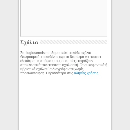
Σχόλια
Στο logiosermis.net δημοσιεύεται κάθε σχόλιο.
Θεωρούμε ότι ο καθένας έχει το δικαίωμα να εκφέρει
ελεύθερα τις απόψεις του, οι οποίες εκφράζουν
αποκλειστικά τον εκάστοτε σχολιαστή. Τα συκοφαντικά ή
υβριστικά σχόλια θα διαγράφονται χωρίς
προειδοποίηση. Περισσότερα στις
οδηγίες χρήσης
.