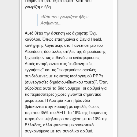
Γερμανικό τραπεζικό τομέα: Κάτι που
γνωρίζαμε ήδη.
«
Κάτι που γνωρίζαμε ήδη
»:
Ασήμαντο...
Αυτό θέτει την άσκηση ως άχρηστη; Όχι,
καθόλου. Όπως επισημαίνει ο David Heald,
καθηγητής λογιστικής στο Πανεπιστήμιο του
Aberdeen, δύο άλλες στήλες της δημοσίευσης
ξεχωρίζουν ως πιθανά πιο ενδιαφέρουσες.
Αυτές αναφέρονται στις "κυβερνητικές
εγγυήσεις" και τις "εκκρεμούσες οφειλές
συνδεόμενες με τις εκτός ισολογισμού PPPs
(συνεργασίες δημόσιου-ιδιωτικού τομέα)". Όταν
αθροίσεις αυτά τα δύο νούμερα, οι αριθμοί για
τις περισσότερες χώρες γίνονται σημαντικά
μικρότεροι. Η Αυστρία και η Ιρλανδία
βρίσκονται στην κορυφή με οφειλές ύψους
περίπου 35% του ΑΕΠ. Το 18% της Γερμανίας
παραμένει υψηλότερο σε σχέση με το 10% της
Ελλάδας, αλλά φαίνεται μικροσκοπικό
συγκρινόμενο με τον συνολικό αριθμό.