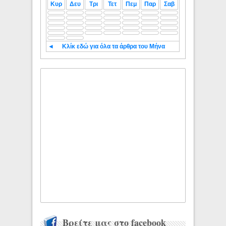
Κυρ
Δευ
Τρι
Τετ
Πεμ
Παρ
Σαβ
◄
Κλίκ εδώ για όλα τα άρθρα του Μήνα
Βρείτε μας στο facebook