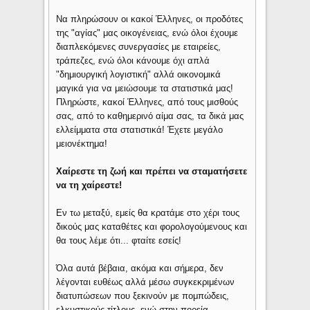
Να πληρώσουν οι κακοί Έλληνες, οι προδότες
της "αγίας" μας οικογένειας, ενώ όλοι έχουμε
διαπλεκόμενες συνεργασίες με εταιρείες,
τράπεζες, ενώ όλοι κάνουμε όχι απλά
"δημιουργική λογιστική" αλλά οικονομικά
μαγικά για να μειώσουμε τα στατιστικά μας!
Πληρώστε, κακοί Έλληνες, από τους μισθούς
σας, από το καθημερινό αίμα σας, τα δικά μας
ελλείμματα στα στατιστικά! Έχετε μεγάλο
μειονέκτημα!
Χαίρεστε τη ζωή και πρέπει να σταματήσετε
να τη χαίρεστε!
Εν τω μεταξύ, εμείς θα κρατάμε στο χέρι τους
δικούς μας καταθέτες και φορολογούμενους και
θα τους λέμε ότι... φταίτε εσείς!
Όλα αυτά βέβαια, ακόμα και σήμερα, δεν
λέγονται ευθέως αλλά μέσω συγκεκριμένων
διατυπώσεων που ξεκινούν με πομπώδεις,
ελκυστικούς τίτλους, ενώ στην πορεία