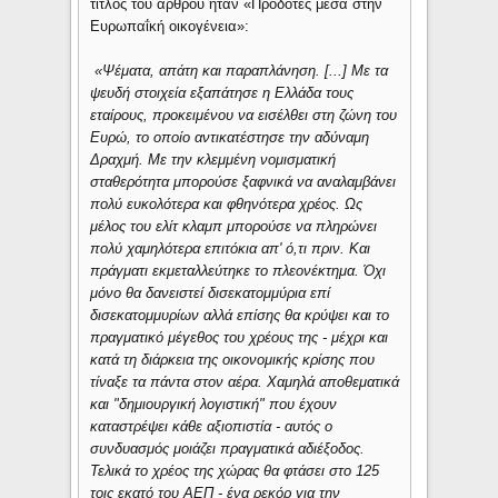
τίτλος του άρθρου ήταν
«
Προδότες μέσα στην
Ευρωπαΐκή οικογένεια
»
:
«
Ψέματα, απάτη και παραπλάνηση. [...] Με τα
ψευδή στοιχεία εξαπάτησε η Ελλάδα τους
εταίρους, προκειμένου να εισέλθει στη ζώνη του
Ευρώ, το οποίο αντικατέστησε την αδύναμη
Δραχμή. Με την κλεμμένη νομισματική
σταθερότητα μπορούσε ξαφνικά να αναλαμβάνει
πολύ ευκολότερα και φθηνότερα χρέος. Ως
μέλος του ελίτ κλαμπ μπορούσε να πληρώνει
πολύ χαμηλότερα επιτόκια απ' ό,τι πριν. Και
πράγματι εκμεταλλεύτηκε το πλεονέκτημα. Όχι
μόνο θα δανειστεί δισεκατομμύρια επί
δισεκατομμυρίων αλλά επίσης θα κρύψει και το
πραγματικό μέγεθος του χρέους της - μέχρι και
κατά τη διάρκεια της οικονομικής κρίσης που
τίναξε τα πάντα στον αέρα. Χαμηλά αποθεματικά
και "δημιουργική λογιστική" που έχουν
καταστρέψει κάθε αξιοπιστία - αυτός ο
συνδυασμός μοιάζει πραγματικά αδιέξοδος.
Τελικά το χρέος της χώρας θα φτάσει στο 125
τοις εκατό του ΑΕΠ - ένα ρεκόρ για την