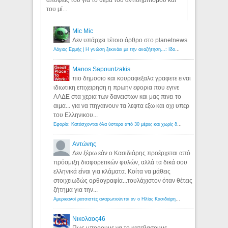
του μί...
Mic Mic
Δεν υπάρχει τέτοιο άρθρο στο planetnews
Λόγιος Ερμής | Η γνώση ξεκινάει με την αναζήτηση...: Ιδού οι 18 που χρωστούν 11 δις ευρώ!
Manos Sapountzakis
πιο δημοσιο και κουραφεξαλα γραφετε ειναι
ιδιωτικη επιχειρηση η πρωην εφορια που εγινε
ΑΑΔΕ στα χερια των δανειστων και μας πινει το
αιμα... για να πηγαινουν τα λεφτα εξω και οχι υπερ
του Ελληνικου...
Εφορία: Κατάσχονται όλα ύστερα από 30 μέρες και χωρίς δικαστικές αποφάσεις - Λόγιος Ερμής
Αντώνης
Δεν ξέρω εάν ο Κασιδιάρης προέρχεται από
πρόσμιξη διαφορετικών φυλών, αλλά τα δικά σου
ελληνικά είναι για κλάματα. Κοίτα να μάθεις
στοιχειωδώς ορθογραφία...τουλάχιστον όταν θέτεις
ζήτημα για την...
Αμερικανοί ρατσιστές αναρωτιούνται αν ο Ηλίας Κασιδιάρης ανήκει στη λευκή φυλή... - Λόγιος Ερμής
Νικολαος46