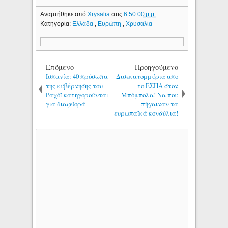
Αναρτήθηκε από
Xrysalia
στις
6:50:00 μ.μ.
Κατηγορία:
Ελλάδα
,
Ευρώπη
,
Χρυσαλία
Επόμενο
Προηγούμενο
Ισπανία: 40 πρόσωπα
Δισεκατομμύρια απο
της κυβέρνησης του
το ΕΣΠΑ στον
Ραχόϊ κατηγορούνται
Μπόμπολα! Να που
για διαφθορά
πήγαιναν τα
ευρωπαϊκά κονδύλια!