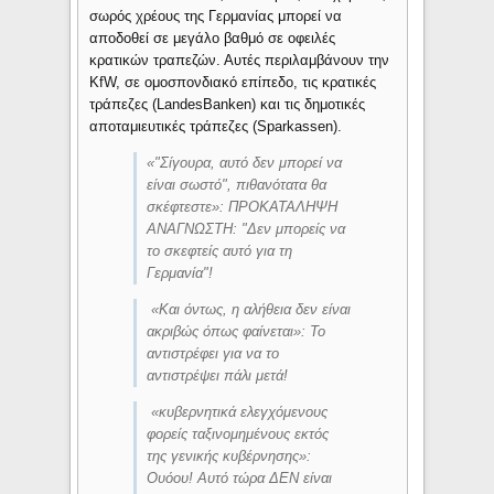
σωρός χρέους της Γερμανίας μπορεί να
αποδοθεί σε μεγάλο βαθμό σε οφειλές
κρατικών τραπεζών. Αυτές περιλαμβάνουν την
KfW, σε ομοσπονδιακό επίπεδο, τις κρατικές
τράπεζες (LandesBanken) και τις δημοτικές
αποταμιευτικές τράπεζες (Sparkassen).
«
"Σίγουρα, αυτό δεν μπορεί να
είναι σωστό", πιθανότατα θα
σκέφτεστε
»: ΠΡΟΚΑΤΑΛHΨΗ
ΑΝΑΓΝΩΣΤΗ: "Δεν μπορείς να
το σκεφτείς αυτό για τη
Γερμανία"!
«
Και όντως, η αλήθεια δεν είναι
ακριβώς όπως φαίνεται
»: Το
αντιστρέφει για να το
αντιστρέψει πάλι μετά!
«
κυβερνητικά ελεγχόμενους
φορείς ταξινομημένους εκτός
της γενικής κυβέρνησης
»:
Ουόου! Αυτό τώρα ΔΕΝ είναι