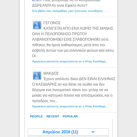
Πως μπορουμε να το κατεβασουμε
ΔΩΡΕΑΝ!!!! Αν ειναι Εφικτο Αυτο?
Ένα βιβλίο που πολεμήθηκε γιατί ξυπνούσε συνειδήσεις... - Λόγιος Ερμής | Η γνώση ξεκινάει με την αναζήτηση...
ΓΕΓΟΝΟΣ
ΚΑΤΑΓΕΤΑΙ ΑΠΟ ΕΝΑ ΧΩΡΙΟ ΤΗΣ ΜΑΝΗΣ.
ΟΛΗ Η ΠΕΛΟΠΟΝΗΣΟ ΠΡΩΤΟΥ
ΑΛΒΑΝΟΠΟΙΗΘΕΙ ΕΙΧΕ ΣΛΑΒΟΠΟΙΗΘΕΙ ούτε
πίθηκος θα έμενε καθαρόαιμος μετα απο την
εισβολή αυτών των μη ελληνικών φυλων εκεί κατω.
Οι...
Αμερικανοί ρατσιστές αναρωτιούνται αν ο Ηλίας Κασιδιάρης ανήκει στη λευκή φυλή... - Λόγιος Ερμής
ΜΑΚΔΟΣ
Έχουν απόλυτο δίκιο ΔΕΝ ΕΙΝΑΙ ΕΛΛΗΝΑΣ
Ο ΚΑΣΙΔΙΑΡΗΣ αν και θέλει να νιώθει και δεν
δέχομαι ενα πνευματικό τέκνο του χιτλερ να να
μιλάει για κατοχικό δανειο και αποζημιώσεις και ο
πρόεδρος του...
Αμερικανοί ρατσιστές αναρωτιούνται αν ο Ηλίας Κασιδιάρης ανήκει στη λευκή φυλή... - Λόγιος Ερμής
PEOPLE
RECENT
POPULAR