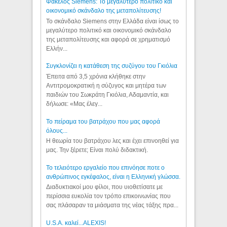
Φάκελος Siemens: Το μεγαλύτερο πολιτικό και
οικονομικό σκάνδαλο της μεταπολίτευσης!
Το σκάνδαλο Siemens στην Ελλάδα είναι ίσως το
μεγαλύτερο πολιτικό και οικονομικό σκάνδαλο
της μεταπολίτευσης και αφορά σε χρηματισμό
Ελλήν...
Συγκλονίζει η κατάθεση της συζύγου του Γκιόλια
Έπειτα από 3,5 χρόνια κλήθηκε στην
Αντιτρομοκρατική η σύζυγος και μητέρα των
παιδιών του Σωκράτη Γκιόλια, Αδαμαντία, και
δήλωσε: «Μας έλεγ...
Το πείραμα του βατράχου που μας αφορά
όλους...
Η θεωρία του βατράχου λες και έχει επινοηθεί για
μας. Την ξέρετε; Είναι πολύ διδακτική.
Το τελειότερο εργαλείο που επινόησε ποτε ο
ανθρώπινος εγκέφαλος, είναι η Ελληνική γλώσσα.
Διαδυκτιακοί μου φίλοι, που υιοθετίσατε με
περίσσια ευκολία τον τρόπο επικοινωνίας που
σας πλάσαραν τα μιάσματα της νέας τάξης πρα...
U.S.A. καλεί...ALEXIS!