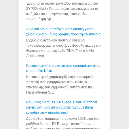
Ένα από τα πρώτα ραντεβού του αρχηγού του
ΣΥΡΙΖΑ Αλέξη Τσίπρα, μόλις επέστρεψε από τα
ιερά χώματα της Αργεντινής ήταν να δει
τον Δημήτρη Αβ...
Αίμα και δάκρυα πλέον η εναλλακτική για την
χώρα, αλλά ο μόνος δρόμος προς την ελευθερία!
Εγχώριο ολιγαρχικό σύστημα και ξένοι
τοκογλύφοι, μας εγκλωβίζουν ψυχολογικά με την
Θαρτσερική προπαγάνδα TINA (There Is No
Alternative). ...
Καταστροφική η πολιτική που εφαρμόζεται στον
ευρωπαϊκό Νότο
Καταστροφική χαρακτηρίζει την οικονομική
πολιτική που εφαρμόζεται στον Νότο, ο
επικεφαλής του γερμανικού Ινστιτούτου Ifo,
Hans-Werner Si...
Ραββίνος Marcus Eli Ravage: Είναι να απορεί
κανείς γιατί μας απεχθάνεστε; Έχουμε βάλει
εμπόδιο στην πρόοδό σας!
Δύο άρθρα γραμμένα το μακρινό 1928 από τον
ραββίνο Marcus Eli Ravage, αναπτύσουν τις
απόψεις του για το θέμα του αντισημιτισμού και