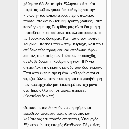
χάθηκαν άδοξα τα τρία Ελληνόπουλα. Και
παρά τις κυβερνητικές δικαιολογίες για την
«πτώση» του ελικοπτέρου, περί απώλειας
προσανατολισμού του κυβερνήτη (vertigo), στην
κοινή γνώμη της Πατρίδος μας είναι διάχυτη η
πεποίθηση καταρρίψεως του ελικοπτέρου από
τις Τουρκικές δυνάμεις. Κατ΄ αυτό τον τρόπο η
Τουρκία «πάτησε πόδι» στην περιοχή, κάτι πού
επί δεκαετίες πρόσμενε και επεδίωκε. Αφού
λοιπόν, ο σκοπός των Τούρκων επετεύχθη,
ανέλαβε δράση η κυβέρνηση των ΗΠΑ για
απεμπλοκή της κρίσης μεταξύ των δύο χωρών.
Έτσι από εκείνη την ημέρα, καθιερώνονται οι
γκρίζες ζώνες στην περιοχή και η αμφισβήτηση
των κυριαρχικών μας δικαιωμάτων όχι μόνο
στα Ίμια, αλλά και σε άλλες περιοχές
(Καστελόριζο κλπ).
Ωστόσο, εξακολουθούν να περιφέρονται
ελεύθεροι ανάμεσά μας, ο ευτραφής και
λαλίστατος επί παντός επιστητού, Υπουργός
Εξωτερικών της εποχής Θεόδωρος Πάγκαλος,