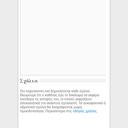
Σχόλια
Στο logiosermis.net δημοσιεύεται κάθε σχόλιο.
Θεωρούμε ότι ο καθένας έχει το δικαίωμα να εκφέρει
ελεύθερα τις απόψεις του, οι οποίες εκφράζουν
αποκλειστικά τον εκάστοτε σχολιαστή. Τα συκοφαντικά ή
υβριστικά σχόλια θα διαγράφονται χωρίς
προειδοποίηση. Περισσότερα στις
οδηγίες χρήσης
.