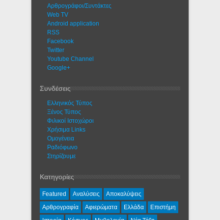
Αρθρογράφοι/Συντάκτες
Web TV
Android application
RSS
Facebook
Twitter
Youtube Channel
Google+
Συνδέσεις
Ελληνικός Τύπος
Ξένος Τύπος
Φιλικοί Ιστοχώροι
Χρήσιμα Links
Ομογένεια
Ραδιόφωνο
Στηρίζουμε
Κατηγορίες
Featured
Αναλύσεις
Αποκαλύψεις
Αρθρογραφία
Αφιερώματα
Ελλάδα
Επιστήμη