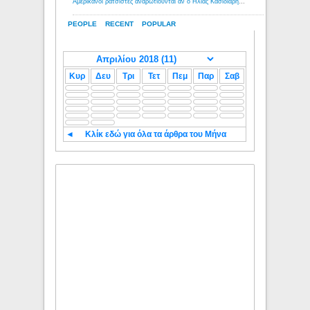
Αμερικανοί ρατσιστές αναρωτιούνται αν ο Ηλίας Κασιδιάρης ανήκει στη λευκή φυλή... - Λόγιος Ερμής
PEOPLE
RECENT
POPULAR
Κυρ
Δευ
Τρι
Τετ
Πεμ
Παρ
Σαβ
◄
Κλίκ εδώ για όλα τα άρθρα του Μήνα