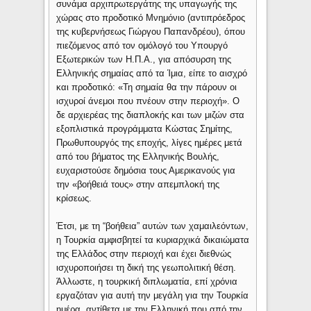
συνάμα αρχιπρωτεργάτης της υπαγωγής της
χώρας στο προδοτικό Μνημόνιο (αντιπρόεδρος
της κυβερνήσεως Γιώργου Παπανδρέου), όπου
πιεζόμενος από τον ομόλογό του Υπουργό
Εξωτερικών των Η.Π.Α., για απόσυρση της
Ελληνικής σημαίας από τα Ίμια, είπε το αισχρό
και προδοτικό: «Τη σημαία θα την πάρουν οι
ισχυροί άνεμοι που πνέουν στην περιοχή». Ο
δε αρχιερέας της διαπλοκής και των μιζών στα
εξοπλιστικά προγράμματα Κώστας Σημίτης,
Πρωθυπουργός της εποχής, λίγες ημέρες μετά
από του βήματος της Ελληνικής Βουλής,
ευχαριστούσε δημόσια τους Αμερικανούς για
την «βοήθειά τους» στην απεμπλοκή της
κρίσεως.
Έτσι, με τη “βοήθεια” αυτών των χαμαιλεόντων,
η Τουρκία αμφισβητεί τα κυριαρχικά δικαιώματα
της Ελλάδος στην περιοχή και έχει διεθνώς
ισχυροποιήσει τη δική της γεωπολιτική θέση.
Άλλωστε, η τουρκική διπλωματία, επί χρόνια
εργαζόταν για αυτή την μεγάλη για την Τουρκία
ημέρα, αντίθετα με την Ελληνική που από την