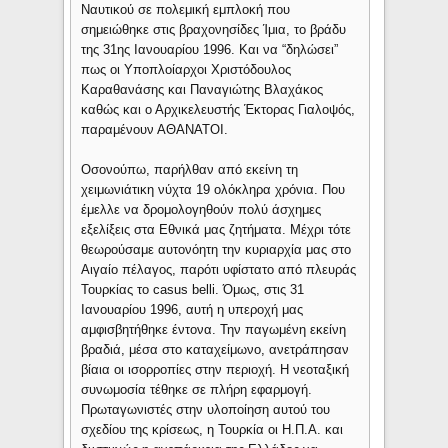
Ναυτικού σε πολεμική εμπλοκή που
σημειώθηκε στις βραχονησίδες Ίμια, το βράδυ
της 31ης Ιανουαρίου 1996. Και να “δηλώσει”
πως οι Υποπλοίαρχοι Χριστόδουλος
Καραθανάσης και Παναγιώτης Βλαχάκος
καθώς και ο Αρχικελευστής Έκτορας Γιαλοψός,
παραμένουν ΑΘΑΝΑΤΟΙ.
Οσονούπω, παρήλθαν από εκείνη τη
χειμωνιάτικη νύχτα 19 ολόκληρα χρόνια. Που
έμελλε να δρομολογηθούν πολύ άσχημες
εξελίξεις στα Εθνικά μας ζητήματα. Μέχρι τότε
θεωρούσαμε αυτονόητη την κυριαρχία μας στο
Αιγαίο πέλαγος, παρότι υφίστατο από πλευράς
Τουρκίας το casus belli. Όμως, στις 31
Ιανουαρίου 1996, αυτή η υπεροχή μας
αμφισβητήθηκε έντονα. Την παγωμένη εκείνη
βραδιά, μέσα στο καταχείμωνο, ανετράπησαν
βίαια οι ισορροπίες στην περιοχή. Η νεοταξική
συνωμοσία τέθηκε σε πλήρη εφαρμογή.
Πρωταγωνιστές στην υλοποίηση αυτού του
σχεδίου της κρίσεως, η Τουρκία οι Η.Π.Α. και