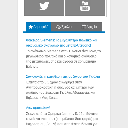
Δημοφιλή
Σχόλια
Αρχείο
Φάκελος Siemens: Το μεγαλύτερο πολιτικό και
οικονομικό σκάνδαλο της μεταπολίτευσης!
Το σκάνδαλο Siemens στην Ελλάδα είναι ίσως το
μεγαλύτερο πολιτικό και οικονομικό σκάνδαλο
της μεταπολίτευσης και αφορά σε χρηματισμό
Ελλήν...
Συγκλονίζει η κατάθεση της συζύγου του Γκιόλια
Έπειτα από 3,5 χρόνια κλήθηκε στην
Αντιτρομοκρατική η σύζυγος και μητέρα των
παιδιών του Σωκράτη Γκιόλια, Αδαμαντία, και
δήλωσε: «Μας έλεγ...
Aιέν αριστεύειν!
Σε ένα από τα Ομηρικά έπη, την Ιλιάδα, δύναται
κανείς να εντοπίσει (και μάλιστα δύο φορές) μια
έκφραση-συμβουλή που αποτέλεσε ιδανικό για...