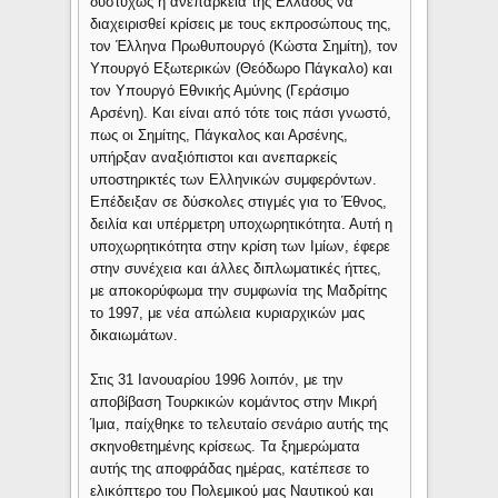
δυστυχώς η ανεπάρκεια της Ελλάδος να
διαχειρισθεί κρίσεις με τους εκπροσώπους της,
τον Έλληνα Πρωθυπουργό (Κώστα Σημίτη), τον
Υπουργό Εξωτερικών (Θεόδωρο Πάγκαλο) και
τον Υπουργό Εθνικής Αμύνης (Γεράσιμο
Αρσένη). Και είναι από τότε τοις πάσι γνωστό,
πως οι Σημίτης, Πάγκαλος και Αρσένης,
υπήρξαν αναξιόπιστοι και ανεπαρκείς
υποστηρικτές των Ελληνικών συμφερόντων.
Επέδειξαν σε δύσκολες στιγμές για το Έθνος,
δειλία και υπέρμετρη υποχωρητικότητα. Αυτή η
υποχωρητικότητα στην κρίση των Ιμίων, έφερε
στην συνέχεια και άλλες διπλωματικές ήττες,
με αποκορύφωμα την συμφωνία της Μαδρίτης
το 1997, με νέα απώλεια κυριαρχικών μας
δικαιωμάτων.
Στις 31 Ιανουαρίου 1996 λοιπόν, με την
αποβίβαση Τουρκικών κομάντος στην Μικρή
Ίμια, παίχθηκε το τελευταίο σενάριο αυτής της
σκηνοθετημένης κρίσεως. Τα ξημερώματα
αυτής της αποφράδας ημέρας, κατέπεσε το
ελικόπτερο του Πολεμικού μας Ναυτικού και