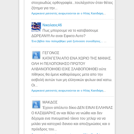
στοιχειωδώς ορθογραφία...τουλάχιστον όταν θέτεις
ζήτημα για την...
Αμερικανοί ρατσιστές αναρωτιούνται αν ο Ηλίας Κασιδιάρης ανήκει στη λευκή φυλή... - Λόγιος Ερμής
Νικολαος46
Πως μπορουμε να το κατεβασουμε
ΔΩΡΕΑΝ!!!! Αν ειναι Εφικτο Αυτο?
Ένα βιβλίο που πολεμήθηκε γιατί ξυπνούσε συνειδήσεις... - Λόγιος Ερμής | Η γνώση ξεκινάει με την αναζήτηση...
ΓΕΓΟΝΟΣ
ΚΑΤΑΓΕΤΑΙ ΑΠΟ ΕΝΑ ΧΩΡΙΟ ΤΗΣ ΜΑΝΗΣ.
ΟΛΗ Η ΠΕΛΟΠΟΝΗΣΟ ΠΡΩΤΟΥ
ΑΛΒΑΝΟΠΟΙΗΘΕΙ ΕΙΧΕ ΣΛΑΒΟΠΟΙΗΘΕΙ ούτε
πίθηκος θα έμενε καθαρόαιμος μετα απο την
εισβολή αυτών των μη ελληνικών φυλων εκεί κατω.
Οι...
Αμερικανοί ρατσιστές αναρωτιούνται αν ο Ηλίας Κασιδιάρης ανήκει στη λευκή φυλή... - Λόγιος Ερμής
ΜΑΚΔΟΣ
Έχουν απόλυτο δίκιο ΔΕΝ ΕΙΝΑΙ ΕΛΛΗΝΑΣ
Ο ΚΑΣΙΔΙΑΡΗΣ αν και θέλει να νιώθει και δεν
δέχομαι ενα πνευματικό τέκνο του χιτλερ να να
μιλάει για κατοχικό δανειο και αποζημιώσεις και ο
πρόεδρος του...