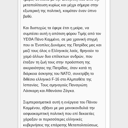
μεταπολίτευση κυρίως και μέχρι σήμερα στην
εξωτερική της πολιτική, κοιμόταν έναν ύπνο
βαθύ.
Και δυστυχώς τα έφερε έτσι η μοίρα, να
συμπέσει αυτή η απότιση φόρου Τιμής από τον
ΥΕΘΑ Πάνο Καμμένο, σε μια χρονική στιγμή
που οι Ένοπλες Δυνάμεις της Πατρίδος μας και
μαζί τους όλος ο Ελληνικός λαός, θρηνούν το
χαμό άλλων δυο επίλεκτων ανδρών, που
έταξαν τη ζωή τους στην προάσπιση της
ακεραιότητας της Πατρίδας, όταν κατά τη
διάρκεια άσκησης του ΝΑΤΟ, συνετρίβη το
διθέσιο ελληνικό F-16 στο Αλμπαθέτε της
Ισπανίας. Τους σμηναγούς Παναγιώτη
Λάσκαρη και Αθανάσιο Ζάγκα.
Συμπερασματικά αυτή η ενέργεια του Πάνου
Καμμένου, σβήνει με μια μονοκονδυλιά την
οσφυοκαμπτική πολιτική που επί δεκαετίες
χάραξαν οι περισσότερες ελληνικές
κυβερνήσεις της επάρατης Μεταπολιτεύσεως.