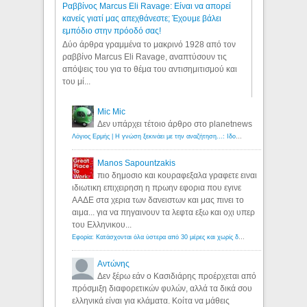
Ραββίνος Marcus Eli Ravage: Είναι να απορεί
κανείς γιατί μας απεχθάνεστε; Έχουμε βάλει
εμπόδιο στην πρόοδό σας!
Δύο άρθρα γραμμένα το μακρινό 1928 από τον
ραββίνο Marcus Eli Ravage, αναπτύσουν τις
απόψεις του για το θέμα του αντισημιτισμού και
του μί...
Mic Mic
Δεν υπάρχει τέτοιο άρθρο στο planetnews
Λόγιος Ερμής | Η γνώση ξεκινάει με την αναζήτηση...: Ιδού οι 18 που χρωστούν 11 δις ευρώ!
Manos Sapountzakis
πιο δημοσιο και κουραφεξαλα γραφετε ειναι
ιδιωτικη επιχειρηση η πρωην εφορια που εγινε
ΑΑΔΕ στα χερια των δανειστων και μας πινει το
αιμα... για να πηγαινουν τα λεφτα εξω και οχι υπερ
του Ελληνικου...
Εφορία: Κατάσχονται όλα ύστερα από 30 μέρες και χωρίς δικαστικές αποφάσεις - Λόγιος Ερμής
Αντώνης
Δεν ξέρω εάν ο Κασιδιάρης προέρχεται από
πρόσμιξη διαφορετικών φυλών, αλλά τα δικά σου
ελληνικά είναι για κλάματα. Κοίτα να μάθεις