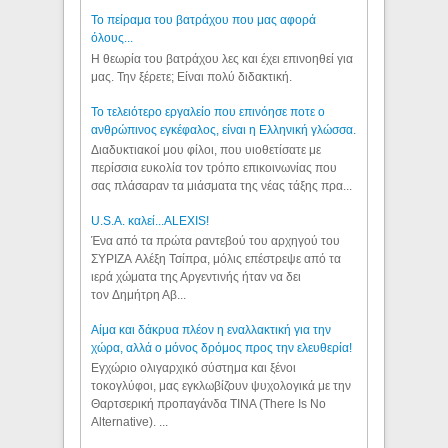
Το πείραμα του βατράχου που μας αφορά
όλους...
Η θεωρία του βατράχου λες και έχει επινοηθεί για
μας. Την ξέρετε; Είναι πολύ διδακτική.
Το τελειότερο εργαλείο που επινόησε ποτε ο
ανθρώπινος εγκέφαλος, είναι η Ελληνική γλώσσα.
Διαδυκτιακοί μου φίλοι, που υιοθετίσατε με
περίσσια ευκολία τον τρόπο επικοινωνίας που
σας πλάσαραν τα μιάσματα της νέας τάξης πρα...
U.S.A. καλεί...ALEXIS!
Ένα από τα πρώτα ραντεβού του αρχηγού του
ΣΥΡΙΖΑ Αλέξη Τσίπρα, μόλις επέστρεψε από τα
ιερά χώματα της Αργεντινής ήταν να δει
τον Δημήτρη Αβ...
Αίμα και δάκρυα πλέον η εναλλακτική για την
χώρα, αλλά ο μόνος δρόμος προς την ελευθερία!
Εγχώριο ολιγαρχικό σύστημα και ξένοι
τοκογλύφοι, μας εγκλωβίζουν ψυχολογικά με την
Θαρτσερική προπαγάνδα TINA (There Is No
Alternative). ...