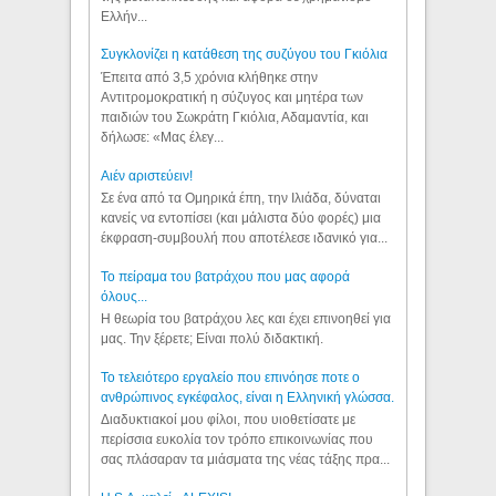
Ελλήν...
Συγκλονίζει η κατάθεση της συζύγου του Γκιόλια
Έπειτα από 3,5 χρόνια κλήθηκε στην
Αντιτρομοκρατική η σύζυγος και μητέρα των
παιδιών του Σωκράτη Γκιόλια, Αδαμαντία, και
δήλωσε: «Μας έλεγ...
Aιέν αριστεύειν!
Σε ένα από τα Ομηρικά έπη, την Ιλιάδα, δύναται
κανείς να εντοπίσει (και μάλιστα δύο φορές) μια
έκφραση-συμβουλή που αποτέλεσε ιδανικό για...
Το πείραμα του βατράχου που μας αφορά
όλους...
Η θεωρία του βατράχου λες και έχει επινοηθεί για
μας. Την ξέρετε; Είναι πολύ διδακτική.
Το τελειότερο εργαλείο που επινόησε ποτε ο
ανθρώπινος εγκέφαλος, είναι η Ελληνική γλώσσα.
Διαδυκτιακοί μου φίλοι, που υιοθετίσατε με
περίσσια ευκολία τον τρόπο επικοινωνίας που
σας πλάσαραν τα μιάσματα της νέας τάξης πρα...