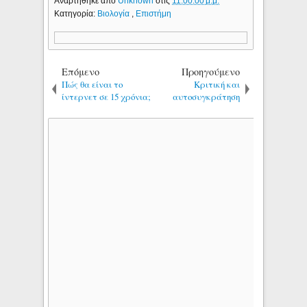
Αναρτήθηκε από
Unknown
στις
11:00:00 μ.μ.
Κατηγορία:
Βιολογία
,
Επιστήμη
Επόμενο
Προηγούμενο
Πώς θα είναι το
Κριτική και
ίντερνετ σε 15 χρόνια;
αυτοσυγκράτηση