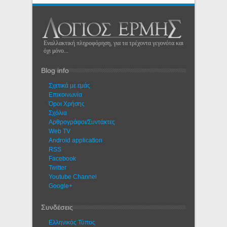
Εναλλακτική πληροφόρηση, για τα τρέχοντα γεγονότα και
όχι μόνο...
Blog info
Σχετικά με εμάς
Eπικοινωνία
Όροι Χρήσης
Σχόλια
Αρθρογράφοι/Συντάκτες
Web TV
Android application
RSS
Facebook
Twitter
Youtube Channel
Google+
Συνδέσεις
Ελληνικός Τύπος