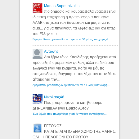
Manos Sapountzakis
πιο δημοσιο και κουραφεξαλα γραφετε ειναι
ιδιωτικη επιχειρηση η πρωην εφορια που εγινε
ΑΑΔΕ στα χερια των δανειστων και μας πινει το
αιμα... για να πηγαινουν τα λεφτα εξω και οχι υπερ
του Ελληνικου...
Εφορία: Κατάσχονται όλα ύστερα από 30 μέρες και χωρίς δικαστικές αποφάσεις - Λόγιος Ερμής
Αντώνης
Δεν ξέρω εάν ο Κασιδιάρης προέρχεται από
πρόσμιξη διαφορετικών φυλών, αλλά τα δικά σου
ελληνικά είναι για κλάματα. Κοίτα να μάθεις
στοιχειωδώς ορθογραφία...τουλάχιστον όταν θέτεις
ζήτημα για την...
Αμερικανοί ρατσιστές αναρωτιούνται αν ο Ηλίας Κασιδιάρης ανήκει στη λευκή φυλή... - Λόγιος Ερμής
Νικολαος46
Πως μπορουμε να το κατεβασουμε
ΔΩΡΕΑΝ!!!! Αν ειναι Εφικτο Αυτο?
Ένα βιβλίο που πολεμήθηκε γιατί ξυπνούσε συνειδήσεις... - Λόγιος Ερμής | Η γνώση ξεκινάει με την αναζήτηση...
ΓΕΓΟΝΟΣ
ΚΑΤΑΓΕΤΑΙ ΑΠΟ ΕΝΑ ΧΩΡΙΟ ΤΗΣ ΜΑΝΗΣ.
ΟΛΗ Η ΠΕΛΟΠΟΝΗΣΟ ΠΡΩΤΟΥ