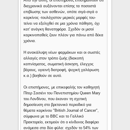
Από την άλλη, οι επιστήμονες επισημαίνουν ότι
διαχρονικά αυξάνονται επίσης τα ποσοστά
επιβίωσης των ασθενών, οπότε σιγά-σιγά ο
καρκίνος -τουλάχιστον μερικές μορφές του-
τείνει να εξελιχθεί σε μια χρόνια πάθηση, όχι
κατ' ανάγκη θανατηφόρα. Σχεδόν οι μισοί
καρκινοπαθείς ζουν πλέον για πάνω από δέκα
χρόνια.
Η ανακάλυψη νέων φαρμάκων και οι σωστές
αλλαγές στον τρόπο ζωής (διακοπή
καπνίσματος, σωματική άσκηση, έλεγχος
βάρους, υγιεινή διατροφή, ψυχική χαλάρωση
κ.α.) βοηθούν σε αυτό.
Οι επιστήμονες, με επικεφαλής τον καθηγητή
Πίτερ Σασιένι του Πανεπιστημίου Queen Mary
του Λονδίνου, που έκαναν τη σχετική
δημοσίευση στο βρετανικό περιοδικό για
θέματα καρκίνου "British Journal of Cancer",
σύμφωνα με το BBC και το Γαλλικό
Πρακτορείο, εκτιμούν ότι ο κίνδυνος διαφέρει
ανάμεσα στα δύο φύλα: σχεδόν το 54% των