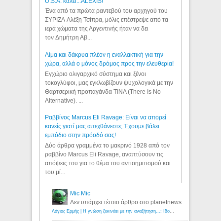
U.S.A. καλεί...ALEXIS!
Ένα από τα πρώτα ραντεβού του αρχηγού του
ΣΥΡΙΖΑ Αλέξη Τσίπρα, μόλις επέστρεψε από τα
ιερά χώματα της Αργεντινής ήταν να δει
τον Δημήτρη Αβ...
Αίμα και δάκρυα πλέον η εναλλακτική για την
χώρα, αλλά ο μόνος δρόμος προς την ελευθερία!
Εγχώριο ολιγαρχικό σύστημα και ξένοι
τοκογλύφοι, μας εγκλωβίζουν ψυχολογικά με την
Θαρτσερική προπαγάνδα TINA (There Is No
Alternative). ...
Ραββίνος Marcus Eli Ravage: Είναι να απορεί
κανείς γιατί μας απεχθάνεστε; Έχουμε βάλει
εμπόδιο στην πρόοδό σας!
Δύο άρθρα γραμμένα το μακρινό 1928 από τον
ραββίνο Marcus Eli Ravage, αναπτύσουν τις
απόψεις του για το θέμα του αντισημιτισμού και
του μί...
Mic Mic
Δεν υπάρχει τέτοιο άρθρο στο planetnews
Λόγιος Ερμής | Η γνώση ξεκινάει με την αναζήτηση...: Ιδού οι 18 που χρωστούν 11 δις ευρώ!