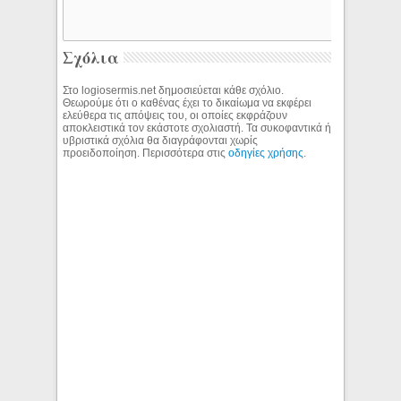
Σχόλια
Στο logiosermis.net δημοσιεύεται κάθε σχόλιο.
Θεωρούμε ότι ο καθένας έχει το δικαίωμα να εκφέρει
ελεύθερα τις απόψεις του, οι οποίες εκφράζουν
αποκλειστικά τον εκάστοτε σχολιαστή. Τα συκοφαντικά ή
υβριστικά σχόλια θα διαγράφονται χωρίς
προειδοποίηση. Περισσότερα στις
οδηγίες χρήσης
.