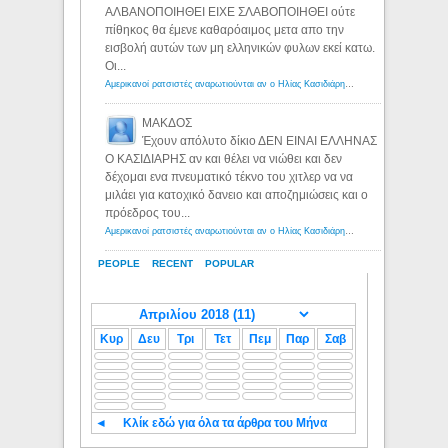
ΑΛΒΑΝΟΠΟΙΗΘΕΙ ΕΙΧΕ ΣΛΑΒΟΠΟΙΗΘΕΙ ούτε
πίθηκος θα έμενε καθαρόαιμος μετα απο την
εισβολή αυτών των μη ελληνικών φυλων εκεί κατω.
Οι...
Αμερικανοί ρατσιστές αναρωτιούνται αν ο Ηλίας Κασιδιάρης ανήκει στη λευκή φυλή... - Λόγιος Ερμής
ΜΑΚΔΟΣ
Έχουν απόλυτο δίκιο ΔΕΝ ΕΙΝΑΙ ΕΛΛΗΝΑΣ
Ο ΚΑΣΙΔΙΑΡΗΣ αν και θέλει να νιώθει και δεν
δέχομαι ενα πνευματικό τέκνο του χιτλερ να να
μιλάει για κατοχικό δανειο και αποζημιώσεις και ο
πρόεδρος του...
Αμερικανοί ρατσιστές αναρωτιούνται αν ο Ηλίας Κασιδιάρης ανήκει στη λευκή φυλή... - Λόγιος Ερμής
PEOPLE
RECENT
POPULAR
Κυρ
Δευ
Τρι
Τετ
Πεμ
Παρ
Σαβ
◄
Κλίκ εδώ για όλα τα άρθρα του Μήνα