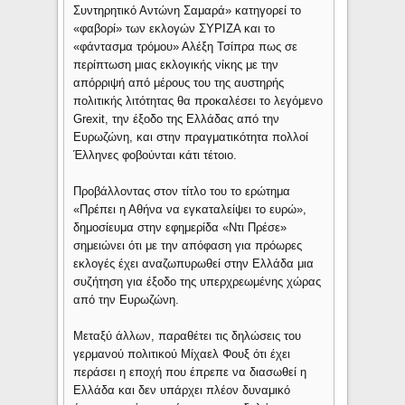
Συντηρητικό Αντώνη Σαμαρά» κατηγορεί το
«φαβορί» των εκλογών ΣΥΡΙΖΑ και το
«φάντασμα τρόμου» Αλέξη Τσίπρα πως σε
περίπτωση μιας εκλογικής νίκης με την
απόρριψή από μέρους του της αυστηρής
πολιτικής λιτότητας θα προκαλέσει το λεγόμενο
Grexit, την έξοδο της Ελλάδας από την
Ευρωζώνη, και στην πραγματικότητα πολλοί
Έλληνες φοβούνται κάτι τέτοιο.
Προβάλλοντας στον τίτλο του το ερώτημα
«Πρέπει η Αθήνα να εγκαταλείψει το ευρώ»,
δημοσίευμα στην εφημερίδα «Ντι Πρέσε»
σημειώνει ότι με την απόφαση για πρόωρες
εκλογές έχει αναζωπυρωθεί στην Ελλάδα μια
συζήτηση για έξοδο της υπερχρεωμένης χώρας
από την Ευρωζώνη.
Μεταξύ άλλων, παραθέτει τις δηλώσεις του
γερμανού πολιτικού Μίχαελ Φουξ ότι έχει
περάσει η εποχή που έπρεπε να διασωθεί η
Ελλάδα και δεν υπάρχει πλέον δυναμικό