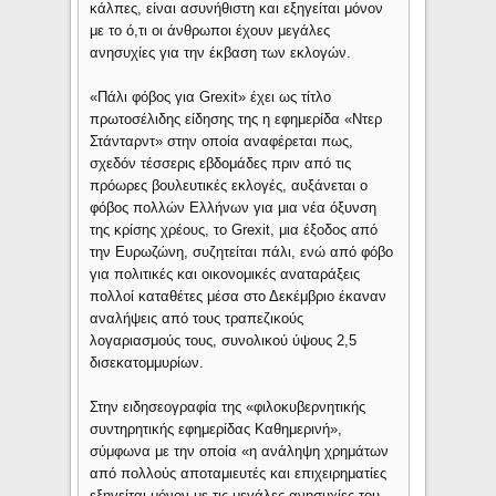
κάλπες, είναι ασυνήθιστη και εξηγείται μόνον
με το ό,τι οι άνθρωποι έχουν μεγάλες
ανησυχίες για την έκβαση των εκλογών.
«Πάλι φόβος για Grexit» έχει ως τίτλο
πρωτοσέλιδης είδησης της η εφημερίδα «Ντερ
Στάνταρντ» στην οποία αναφέρεται πως,
σχεδόν τέσσερις εβδομάδες πριν από τις
πρόωρες βουλευτικές εκλογές, αυξάνεται ο
φόβος πολλών Ελλήνων για μια νέα όξυνση
της κρίσης χρέους, το Grexit, μια έξοδος από
την Ευρωζώνη, συζητείται πάλι, ενώ από φόβο
για πολιτικές και οικονομικές αναταράξεις
πολλοί καταθέτες μέσα στο Δεκέμβριο έκαναν
αναλήψεις από τους τραπεζικούς
λογαριασμούς τους, συνολικού ύψους 2,5
δισεκατομμυρίων.
Στην ειδησεογραφία της «φιλοκυβερνητικής
συντηρητικής εφημερίδας Καθημερινή»,
σύμφωνα με την οποία «η ανάληψη χρημάτων
από πολλούς αποταμιευτές και επιχειρηματίες
εξηγείται μόνον με τις μεγάλες ανησυχίες του