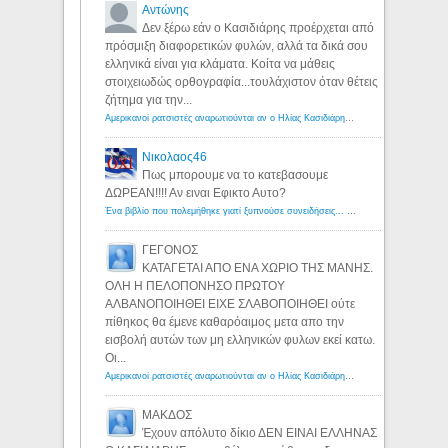
Αντώνης
Δεν ξέρω εάν ο Κασιδιάρης προέρχεται από
πρόσμιξη διαφορετικών φυλών, αλλά τα δικά σου
ελληνικά είναι για κλάματα. Κοίτα να μάθεις
στοιχειωδώς ορθογραφία...τουλάχιστον όταν θέτεις
ζήτημα για την...
Αμερικανοί ρατσιστές αναρωτιούνται αν ο Ηλίας Κασιδιάρης ανήκει στη λευκή φυλή... - Λόγιος Ερμής
Νικολαος46
Πως μπορουμε να το κατεβασουμε
ΔΩΡΕΑΝ!!!! Αν ειναι Εφικτο Αυτο?
Ένα βιβλίο που πολεμήθηκε γιατί ξυπνούσε συνειδήσεις... - Λόγιος Ερμής | Η γνώση ξεκινάει με την αναζήτηση...
ΓΕΓΟΝΟΣ
ΚΑΤΑΓΕΤΑΙ ΑΠΟ ΕΝΑ ΧΩΡΙΟ ΤΗΣ ΜΑΝΗΣ.
ΟΛΗ Η ΠΕΛΟΠΟΝΗΣΟ ΠΡΩΤΟΥ
ΑΛΒΑΝΟΠΟΙΗΘΕΙ ΕΙΧΕ ΣΛΑΒΟΠΟΙΗΘΕΙ ούτε
πίθηκος θα έμενε καθαρόαιμος μετα απο την
εισβολή αυτών των μη ελληνικών φυλων εκεί κατω.
Οι...
Αμερικανοί ρατσιστές αναρωτιούνται αν ο Ηλίας Κασιδιάρης ανήκει στη λευκή φυλή... - Λόγιος Ερμής
ΜΑΚΔΟΣ
Έχουν απόλυτο δίκιο ΔΕΝ ΕΙΝΑΙ ΕΛΛΗΝΑΣ