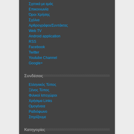
Σχετικά με εμάς
Eπικοινωνία
Όροι Χρήσης
Σχόλια
Αρθρογράφοι/Συντάκτες
Web TV
Android application
RSS
Facebook
Twitter
Youtube Channel
Google+
Συνδέσεις
Ελληνικός Τύπος
Ξένος Τύπος
Φιλικοί Ιστοχώροι
Χρήσιμα Links
Ομογένεια
Ραδιόφωνο
Στηρίζουμε
Κατηγορίες