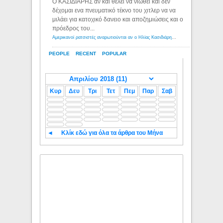
Ο ΚΑΣΙΔΙΑΡΗΣ αν και θέλει να νιώθει και δεν
δέχομαι ενα πνευματικό τέκνο του χιτλερ να να
μιλάει για κατοχικό δανειο και αποζημιώσεις και ο
πρόεδρος του...
Αμερικανοί ρατσιστές αναρωτιούνται αν ο Ηλίας Κασιδιάρης ανήκει στη λευκή φυλή... - Λόγιος Ερμής
PEOPLE
RECENT
POPULAR
Κυρ
Δευ
Τρι
Τετ
Πεμ
Παρ
Σαβ
◄
Κλίκ εδώ για όλα τα άρθρα του Μήνα