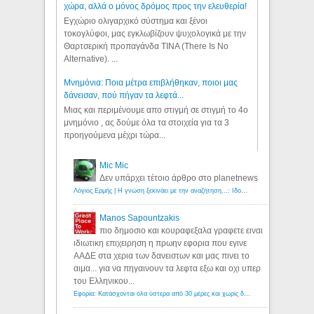
χώρα, αλλά ο μόνος δρόμος προς την ελευθερία!
Εγχώριο ολιγαρχικό σύστημα και ξένοι
τοκογλύφοι, μας εγκλωβίζουν ψυχολογικά με την
Θαρτσερική προπαγάνδα TINA (There Is No
Alternative). ...
Μνημόνια: Ποια μέτρα επιβλήθηκαν, ποιοι μας
δάνεισαν, πού πήγαν τα λεφτά...
Μιας και περιμένουμε απο στιγμή σε στιγμή το 4ο
μνημόνιο , ας δούμε όλα τα στοιχεία για τα 3
προηγούμενα μέχρι τώρα...
Mic Mic
Δεν υπάρχει τέτοιο άρθρο στο planetnews
Λόγιος Ερμής | Η γνώση ξεκινάει με την αναζήτηση...: Ιδού οι 18 που χρωστούν 11 δις ευρώ!
Manos Sapountzakis
πιο δημοσιο και κουραφεξαλα γραφετε ειναι
ιδιωτικη επιχειρηση η πρωην εφορια που εγινε
ΑΑΔΕ στα χερια των δανειστων και μας πινει το
αιμα... για να πηγαινουν τα λεφτα εξω και οχι υπερ
του Ελληνικου...
Εφορία: Κατάσχονται όλα ύστερα από 30 μέρες και χωρίς δικαστικές αποφάσεις - Λόγιος Ερμής