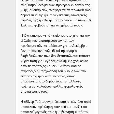
πληθυσμού ενόψει των πρόωρων εκλογών της
25ης Ιανουαρίου», αναφέρεται σε πρωτοσέλιδο
δημοσίευμά της (με συνέχεια στις εσωτερικές
σελίδες της) η «Βίνερ Τσάιτουνγκ», με τίτλο «Οι
Έλληνες φοβούνται για τα χρήματά τους».
Η ίδια επισημαίνει ότι επίσημα στοιχεία για την
εξέλιξη των αποταμιεύσεων και των
προθεσμιακών καταθέσεων για το Δεκέμβριο
δεν υπάρχουν, ενώ ειδικοί της αγοράς
διαβεβαιώνουν πως δεν διαπιστώνεται κάποια
κύρια τάση για μεγάλες αναλήψεις χρημάτων
από τις τράπεζες και δεν θα ήταν κάτι το
παράδοξο η υποχώρηση του ύψους των στο
τέταρτο τρίμηνο κατά το οποίο, όπως
σημειώνεται στο δημοσίευμα, οι Έλληνες
πρέπει να καλύψουν πολλές φορολογικές
υποχρεώσεις τους.
Η «Βίνερ Τσάιτουνγκ» διερωτάται εάν όλα αυτά
αποτελούν πρόκληση πανικού και τονίζει ότι
αποτελεί γεγονός πως η κυβέρνηση «υπό τον