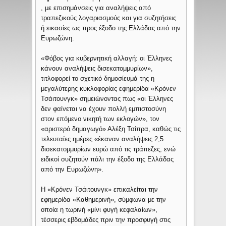
, με επισημάνσεις για αναλήψεις από
τραπεζικούς λογαριασμούς και για συζητήσεις
ή εικασίες ως προς έξοδο της Ελλάδας από την
Ευρωζώνη.
«Φόβος για κυβερνητική αλλαγή: οι Έλληνες
κάνουν αναλήψεις δισεκατομμυρίων»,
τιτλοφορεί το σχετικό δημοσίευμά της η
μεγαλύτερης κυκλοφορίας εφημερίδα «Κρόνεν
Τσάιτουνγκ» σημειώνοντας πως «οι Έλληνες
δεν φαίνεται να έχουν πολλή εμπιστοσύνη
στον επόμενο νικητή των εκλογών», τον
«αριστερό δημαγωγό» Αλέξη Τσίπρα, καθώς τις
τελευταίες ημέρες «έκαναν αναλήψεις 2,5
δισεκατομμυρίων ευρώ από τις τράπεζες, ενώ
ειδικοί συζητούν πάλι την έξοδο της Ελλάδας
από την Ευρωζώνη».
Η «Κρόνεν Τσάιτουνγκ» επικαλείται την
εφημερίδα «Καθημερινή», σύμφωνα με την
οποία η τωρινή «μίνι φυγή κεφαλαίων»,
τέσσερις εβδομάδες πριν την προσφυγή στις