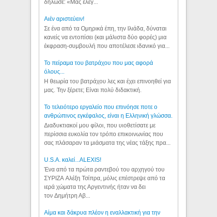
δήλωσε: «Μας έλεγ...
Aιέν αριστεύειν!
Σε ένα από τα Ομηρικά έπη, την Ιλιάδα, δύναται
κανείς να εντοπίσει (και μάλιστα δύο φορές) μια
έκφραση-συμβουλή που αποτέλεσε ιδανικό για...
Το πείραμα του βατράχου που μας αφορά
όλους...
Η θεωρία του βατράχου λες και έχει επινοηθεί για
μας. Την ξέρετε; Είναι πολύ διδακτική.
Το τελειότερο εργαλείο που επινόησε ποτε ο
ανθρώπινος εγκέφαλος, είναι η Ελληνική γλώσσα.
Διαδυκτιακοί μου φίλοι, που υιοθετίσατε με
περίσσια ευκολία τον τρόπο επικοινωνίας που
σας πλάσαραν τα μιάσματα της νέας τάξης πρα...
U.S.A. καλεί...ALEXIS!
Ένα από τα πρώτα ραντεβού του αρχηγού του
ΣΥΡΙΖΑ Αλέξη Τσίπρα, μόλις επέστρεψε από τα
ιερά χώματα της Αργεντινής ήταν να δει
τον Δημήτρη Αβ...
Αίμα και δάκρυα πλέον η εναλλακτική για την