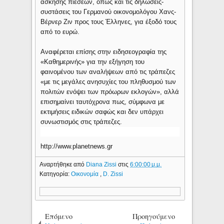
άσκησης πιέσεων, όπως και τις δηλώσεις-
συστάσεις του Γερμανού οικονομολόγου Χανς-
Βέρνερ Ζιν προς τους Έλληνες, για έξοδό τους
από το ευρώ.
Αναφέρεται επίσης στην ειδησεογραφία της
«Καθημερινής» για την εξήγηση του
φαινομένου των αναλήψεων από τις τράπεζες
«με τις μεγάλες ανησυχίες του πληθυσμού των
πολιτών ενόψει των πρόωρων εκλογών», αλλά
επισημαίνει ταυτόχρονα πως, σύμφωνα με
εκτιμήσεις ειδικών σαφώς και δεν υπάρχει
συνωστισμός στις τράπεζες.
http://www.planetnews.gr
Αναρτήθηκε από
Diana Zissi
στις
6:00:00 μ.μ.
Κατηγορία:
Οικονομία
,
D. Zissi
Επόμενο
Προηγούμενο