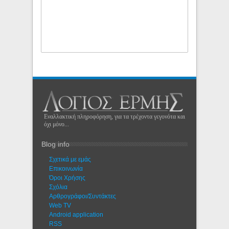
Εναλλακτική πληροφόρηση, για τα τρέχοντα γεγονότα και
όχι μόνο...
Blog info
Σχετικά με εμάς
Eπικοινωνία
Όροι Χρήσης
Σχόλια
Αρθρογράφοι/Συντάκτες
Web TV
Android application
RSS