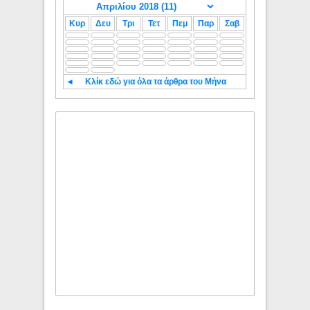
Κυρ
Δευ
Τρι
Τετ
Πεμ
Παρ
Σαβ
◄
Κλίκ εδώ για όλα τα άρθρα του Μήνα