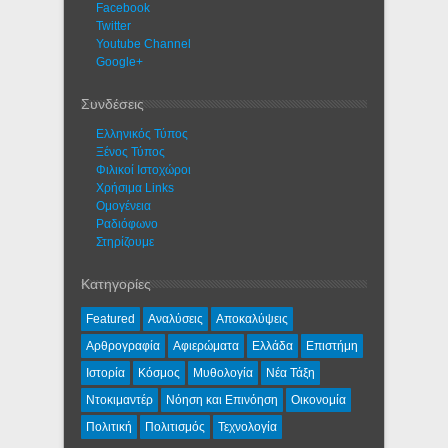
Facebook
Twitter
Youtube Channel
Google+
Συνδέσεις
Ελληνικός Τύπος
Ξένος Τύπος
Φιλικοί Ιστοχώροι
Χρήσιμα Links
Ομογένεια
Ραδιόφωνο
Στηρίζουμε
Κατηγορίες
Featured
Αναλύσεις
Αποκαλύψεις
Αρθρογραφία
Αφιερώματα
Ελλάδα
Επιστήμη
Ιστορία
Κόσμος
Μυθολογία
Νέα Τάξη
Ντοκιμαντέρ
Νόηση και Επινόηση
Οικονομία
Πολιτική
Πολιτισμός
Τεχνολογία