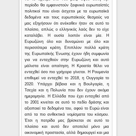
περίοδο θα εμφανιστούν ξαφνικά ευρωπαϊστές
πολιτικοί που είναι άσχετοι με τα ευρωπαϊκά
δεδομένα και τους ευρωπαϊκούς θεσμούς να
μας εξηγήσουν ότι ανέκαθεν ήταν σε αυτό το
πλαίσιο, απλώς ο ελληνικός λαός δεν το είχε
καταλάβει. Η ουσία λοιπόν είναι μία. Η
Ευρωζώνη όλο και δυναμώνει με όλο και
περισσότερα κράτη. Επιπλέον πολλά κράτη
της Ευρωπαϊκής Ένωσης έχουν ήδη συμφωνία
για να ενταχθούν στην Ευρωζώνη και αυτό
μάλιστα είναι απαίτηση. Η Κροατία θέλει να
ενταχθεί όσο πιο γρήγορα γίνεται. Η Ρουμανία
επιθυμεί να ενταχθεί το 2018, η Ουγγαρία το
2020. Υπάρχει βέβαια και η Βουλγαρία, η
Τσεχία και η Πολωνία που δεν έχουν ακόμα
ημερομηνία. Η Ελλάδα που έχει ενταχθεί από
το 2001 κινείται σε αυτό το πεδίο δράσης και
αξιοποιεί τα δεδομένα του, αφού το Ευρώ είναι
από τα πιο ανθεκτικά νομίσματα του κόσμου.
Έτσι η πατρίδα μας βρίσκεται σε αυτό το
πλαίσιο και αυτό δεν αποτελεί μόνο μια
οικονομική προστασία, αλλά δημιουργεί και μια