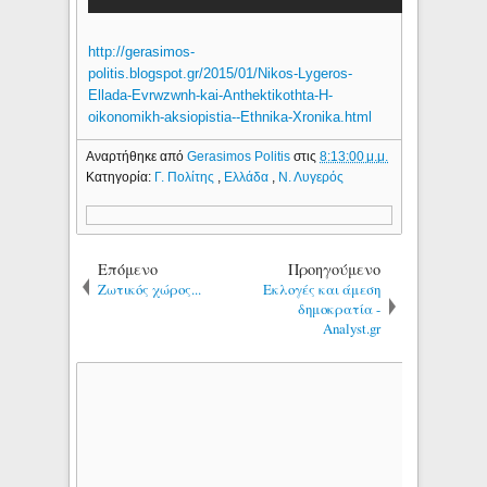
http://gerasimos-
politis.blogspot.gr/2015/01/Nikos-Lygeros-
Ellada-Evrwzwnh-kai-Anthektikothta-H-
oikonomikh-aksiopistia--Ethnika-Xronika.html
Αναρτήθηκε από
Gerasimos Politis
στις
8:13:00 μ.μ.
Κατηγορία:
Γ. Πολίτης
,
Ελλάδα
,
Ν. Λυγερός
Επόμενο
Προηγούμενο
Zωτικός χώρος...
Εκλογές και άμεση
δημοκρατία -
Analyst.gr