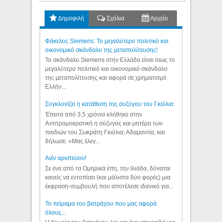
Δημοφιλή
Σχόλια
Αρχείο
Φάκελος Siemens: Το μεγαλύτερο πολιτικό και
οικονομικό σκάνδαλο της μεταπολίτευσης!
Το σκάνδαλο Siemens στην Ελλάδα είναι ίσως το
μεγαλύτερο πολιτικό και οικονομικό σκάνδαλο
της μεταπολίτευσης και αφορά σε χρηματισμό
Ελλήν...
Συγκλονίζει η κατάθεση της συζύγου του Γκιόλια
Έπειτα από 3,5 χρόνια κλήθηκε στην
Αντιτρομοκρατική η σύζυγος και μητέρα των
παιδιών του Σωκράτη Γκιόλια, Αδαμαντία, και
δήλωσε: «Μας έλεγ...
Aιέν αριστεύειν!
Σε ένα από τα Ομηρικά έπη, την Ιλιάδα, δύναται
κανείς να εντοπίσει (και μάλιστα δύο φορές) μια
έκφραση-συμβουλή που αποτέλεσε ιδανικό για...
Το πείραμα του βατράχου που μας αφορά
όλους...