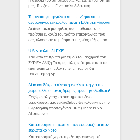
Η θεωρία του βατράχου λες και έχει επινοηθεί για
μας. Την ξέρετε; Είναι πολύ διδακτική.
Το τελειότερο εργαλείο που επινόησε ποτε ο
ανθρώπινος εγκέφαλος, είναι η Ελληνική γλώσσα.
Διαδυκτιακοί μου φίλοι, που υιοθετίσατε με
περίσσια ευκολία τον τρόπο επικοινωνίας που
σας πλάσαραν τα μιάσματα της νέας τάξης πρα...
U.S.A. καλεί...ALEXIS!
Ένα από τα πρώτα ραντεβού του αρχηγού του
ΣΥΡΙΖΑ Αλέξη Τσίπρα, μόλις επέστρεψε από τα
ιερά χώματα της Αργεντινής ήταν να δει
τον Δημήτρη Αβ...
Αίμα και δάκρυα πλέον η εναλλακτική για την
χώρα, αλλά ο μόνος δρόμος προς την ελευθερία!
Εγχώριο ολιγαρχικό σύστημα και ξένοι
τοκογλύφοι, μας εγκλωβίζουν ψυχολογικά με την
Θαρτσερική προπαγάνδα TINA (There Is No
Alternative). ...
Καταστροφική η πολιτική που εφαρμόζεται στον
ευρωπαϊκό Νότο
Καταστροφική χαρακτηρίζει την οικονομική