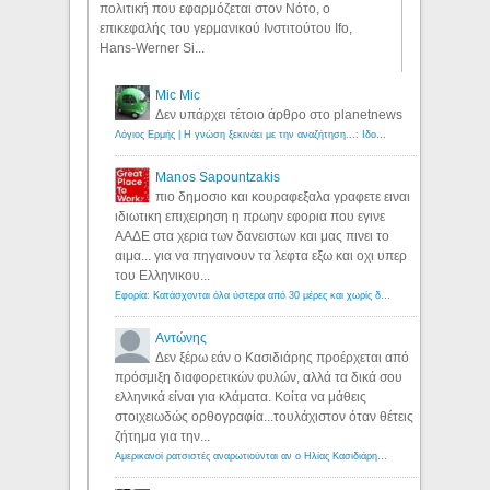
πολιτική που εφαρμόζεται στον Νότο, ο
επικεφαλής του γερμανικού Ινστιτούτου Ifo,
Hans-Werner Si...
Mic Mic
Δεν υπάρχει τέτοιο άρθρο στο planetnews
Λόγιος Ερμής | Η γνώση ξεκινάει με την αναζήτηση...: Ιδού οι 18 που χρωστούν 11 δις ευρώ!
Manos Sapountzakis
πιο δημοσιο και κουραφεξαλα γραφετε ειναι
ιδιωτικη επιχειρηση η πρωην εφορια που εγινε
ΑΑΔΕ στα χερια των δανειστων και μας πινει το
αιμα... για να πηγαινουν τα λεφτα εξω και οχι υπερ
του Ελληνικου...
Εφορία: Κατάσχονται όλα ύστερα από 30 μέρες και χωρίς δικαστικές αποφάσεις - Λόγιος Ερμής
Αντώνης
Δεν ξέρω εάν ο Κασιδιάρης προέρχεται από
πρόσμιξη διαφορετικών φυλών, αλλά τα δικά σου
ελληνικά είναι για κλάματα. Κοίτα να μάθεις
στοιχειωδώς ορθογραφία...τουλάχιστον όταν θέτεις
ζήτημα για την...
Αμερικανοί ρατσιστές αναρωτιούνται αν ο Ηλίας Κασιδιάρης ανήκει στη λευκή φυλή... - Λόγιος Ερμής