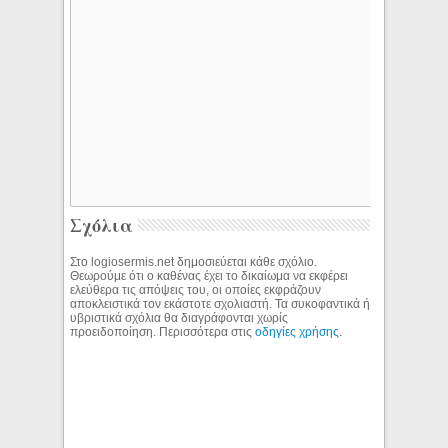
Σχόλια
Στο logiosermis.net δημοσιεύεται κάθε σχόλιο.
Θεωρούμε ότι ο καθένας έχει το δικαίωμα να εκφέρει
ελεύθερα τις απόψεις του, οι οποίες εκφράζουν
αποκλειστικά τον εκάστοτε σχολιαστή. Τα συκοφαντικά ή
υβριστικά σχόλια θα διαγράφονται χωρίς
προειδοποίηση. Περισσότερα στις
οδηγίες χρήσης
.