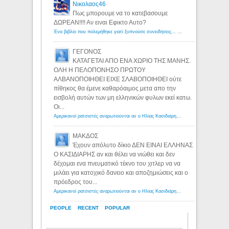
Νικολαος46
Πως μπορουμε να το κατεβασουμε
ΔΩΡΕΑΝ!!!! Αν ειναι Εφικτο Αυτο?
Ένα βιβλίο που πολεμήθηκε γιατί ξυπνούσε συνειδήσεις... - Λόγιος Ερμής | Η γνώση ξεκινάει με την αναζήτηση...
ΓΕΓΟΝΟΣ
ΚΑΤΑΓΕΤΑΙ ΑΠΟ ΕΝΑ ΧΩΡΙΟ ΤΗΣ ΜΑΝΗΣ.
ΟΛΗ Η ΠΕΛΟΠΟΝΗΣΟ ΠΡΩΤΟΥ
ΑΛΒΑΝΟΠΟΙΗΘΕΙ ΕΙΧΕ ΣΛΑΒΟΠΟΙΗΘΕΙ ούτε
πίθηκος θα έμενε καθαρόαιμος μετα απο την
εισβολή αυτών των μη ελληνικών φυλων εκεί κατω.
Οι...
Αμερικανοί ρατσιστές αναρωτιούνται αν ο Ηλίας Κασιδιάρης ανήκει στη λευκή φυλή... - Λόγιος Ερμής
ΜΑΚΔΟΣ
Έχουν απόλυτο δίκιο ΔΕΝ ΕΙΝΑΙ ΕΛΛΗΝΑΣ
Ο ΚΑΣΙΔΙΑΡΗΣ αν και θέλει να νιώθει και δεν
δέχομαι ενα πνευματικό τέκνο του χιτλερ να να
μιλάει για κατοχικό δανειο και αποζημιώσεις και ο
πρόεδρος του...
Αμερικανοί ρατσιστές αναρωτιούνται αν ο Ηλίας Κασιδιάρης ανήκει στη λευκή φυλή... - Λόγιος Ερμής
PEOPLE
RECENT
POPULAR