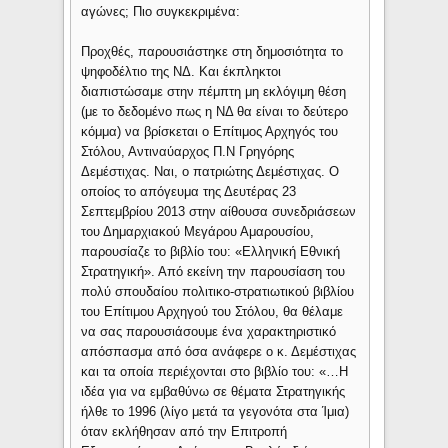
αγώνες; Πιο συγκεκριμένα:
Προχθές, παρουσιάστηκε στη δημοσιότητα το
ψηφοδέλτιο της ΝΔ. Και έκπληκτοι
διαπιστώσαμε στην πέμπτη μη εκλόγιμη θέση
(με το δεδομένο πως η ΝΔ θα είναι το δεύτερο
κόμμα) να βρίσκεται ο Επίτιμος Αρχηγός του
Στόλου, Αντιναύαρχος Π.Ν Γρηγόρης
Δεμέστιχας. Ναι, ο πατριώτης Δεμέστιχας. Ο
οποίος το απόγευμα της Δευτέρας 23
Σεπτεμβρίου 2013 στην αίθουσα συνεδριάσεων
του Δημαρχιακού Μεγάρου Αμαρουσίου,
παρουσίαζε το βιβλίο του: «Ελληνική Εθνική
Στρατηγική». Από εκείνη την παρουσίαση του
πολύ σπουδαίου πολιτικο-στρατιωτικού βιβλίου
του Επίτιμου Αρχηγού του Στόλου, θα θέλαμε
να σας παρουσιάσουμε ένα χαρακτηριστικό
απόσπασμα από όσα ανάφερε ο κ. Δεμέστιχας
και τα οποία περιέχονται στο βιβλίο του: «…Η
ιδέα για να εμβαθύνω σε θέματα Στρατηγικής
ήλθε το 1996 (λίγο μετά τα γεγονότα στα Ίμια)
όταν εκλήθησαν από την Επιτροπή