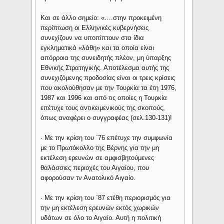
Και σε άλλο σημείο: «….στην προκειμένη
περίπτωση οι Ελληνικές κυβερνήσεις
συνεχίζουν να υποπίπτουν στα ίδια
εγκληματικά «λάθη» και τα οποία είναι
απόρροια της συνειδητής πλέον, μη ύπαρξης
Εθνικής Στρατηγικής. Αποτέλεσμα αυτής της
συνεχιζόμενης προδοσίας είναι οι τρεις κρίσεις
που ακολούθησαν με την Τουρκία τα έτη 1976,
1987 και 1996 και από τις οποίες η Τουρκία
επέτυχε τους αντικειμενικούς της σκοπούς,
όπως αναφέρει ο συγγραφέας (σελ.130-131)!
· Με την κρίση του ΄76 επέτυχε την συμφωνία
με το Πρωτόκολλο της Βέρνης για την μη
εκτέλεση ερευνών σε αμφισβητούμενες
θαλάσσιες περιοχές του Αιγαίου, που
αφορούσαν τν Ανατολικό Αιγαίο.
· Με την κρίση του ΄87 ετέθη περιορισμός για
την μη εκτέλεση ερευνών εκτός χωρικών
υδάτων σε όλο το Αιγαίο. Αυτή η πολιτική