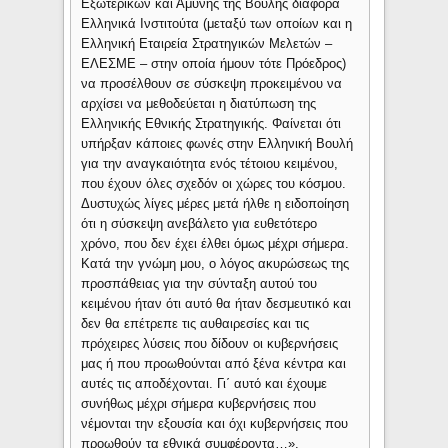
Εξωτερικών και Αμύνης της Βουλής διάφορα
Ελληνικά Ινστιτούτα (μεταξύ των οποίων και η
Ελληνική Εταιρεία Στρατηγικών Μελετών –
ΕΛΕΣΜΕ – στην οποία ήμουν τότε Πρόεδρος)
να προσέλθουν σε σύσκεψη προκειμένου να
αρχίσει να μεθοδεύεται η διατύπωση της
Ελληνικής Εθνικής Στρατηγικής. Φαίνεται ότι
υπήρξαν κάποιες φωνές στην Ελληνική Βουλή
για την αναγκαιότητα ενός τέτοιου κειμένου,
που έχουν όλες σχεδόν οι χώρες του κόσμου.
Δυστυχώς λίγες μέρες μετά ήλθε η ειδοποίηση
ότι η σύσκεψη ανεβάλετο για ευθετότερο
χρόνο, που δεν έχει έλθει όμως μέχρι σήμερα.
Κατά την γνώμη μου, ο λόγος ακυρώσεως της
προσπάθειας για την σύνταξη αυτού του
κειμένου ήταν ότι αυτό θα ήταν δεσμευτικό και
δεν θα επέτρεπε τις αυθαιρεσίες και τις
πρόχειρες λύσεις που δίδουν οι κυβερνήσεις
μας ή που προωθούνται από ξένα κέντρα και
αυτές τις αποδέχονται. Γι΄ αυτό και έχουμε
συνήθως μέχρι σήμερα κυβερνήσεις που
νέμονται την εξουσία και όχι κυβερνήσεις που
προωθούν τα εθνικά συμφέροντα…».