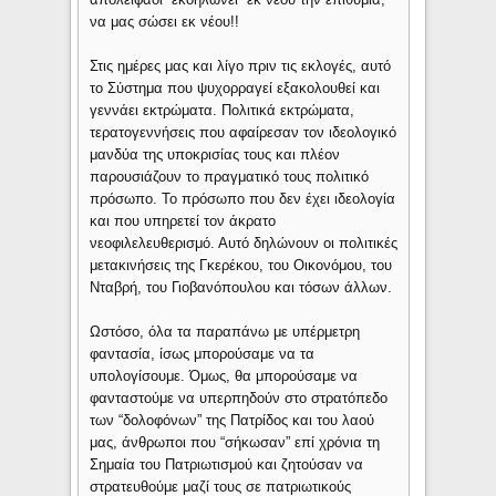
να μας σώσει εκ νέου!!
Στις ημέρες μας και λίγο πριν τις εκλογές, αυτό
το Σύστημα που ψυχορραγεί εξακολουθεί και
γεννάει εκτρώματα. Πολιτικά εκτρώματα,
τερατογεννήσεις που αφαίρεσαν τον ιδεολογικό
μανδύα της υποκρισίας τους και πλέον
παρουσιάζουν το πραγματικό τους πολιτικό
πρόσωπο. Το πρόσωπο που δεν έχει ιδεολογία
και που υπηρετεί τον άκρατο
νεοφιλελευθερισμό. Αυτό δηλώνουν οι πολιτικές
μετακινήσεις της Γκερέκου, του Οικονόμου, του
Νταβρή, του Γιοβανόπουλου και τόσων άλλων.
Ωστόσο, όλα τα παραπάνω με υπέρμετρη
φαντασία, ίσως μπορούσαμε να τα
υπολογίσουμε. Όμως, θα μπορούσαμε να
φανταστούμε να υπερπηδούν στο στρατόπεδο
των “δολοφόνων” της Πατρίδος και του λαού
μας, άνθρωποι που “σήκωσαν” επί χρόνια τη
Σημαία του Πατριωτισμού και ζητούσαν να
στρατευθούμε μαζί τους σε πατριωτικούς