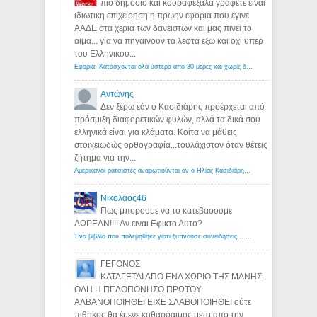
πιο δημοσιο και κουραφεξαλα γραφετε ειναι
ιδιωτικη επιχειρηση η πρωην εφορια που εγινε
ΑΑΔΕ στα χερια των δανειστων και μας πινει το
αιμα... για να πηγαινουν τα λεφτα εξω και οχι υπερ
του Ελληνικου...
Εφορία: Κατάσχονται όλα ύστερα από 30 μέρες και χωρίς δικαστικές αποφάσεις - Λόγιος Ερμής
Αντώνης
Δεν ξέρω εάν ο Κασιδιάρης προέρχεται από
πρόσμιξη διαφορετικών φυλών, αλλά τα δικά σου
ελληνικά είναι για κλάματα. Κοίτα να μάθεις
στοιχειωδώς ορθογραφία...τουλάχιστον όταν θέτεις
ζήτημα για την...
Αμερικανοί ρατσιστές αναρωτιούνται αν ο Ηλίας Κασιδιάρης ανήκει στη λευκή φυλή... - Λόγιος Ερμής
Νικολαος46
Πως μπορουμε να το κατεβασουμε
ΔΩΡΕΑΝ!!!! Αν ειναι Εφικτο Αυτο?
Ένα βιβλίο που πολεμήθηκε γιατί ξυπνούσε συνειδήσεις... - Λόγιος Ερμής | Η γνώση ξεκινάει με την αναζήτηση...
ΓΕΓΟΝΟΣ
ΚΑΤΑΓΕΤΑΙ ΑΠΟ ΕΝΑ ΧΩΡΙΟ ΤΗΣ ΜΑΝΗΣ.
ΟΛΗ Η ΠΕΛΟΠΟΝΗΣΟ ΠΡΩΤΟΥ
ΑΛΒΑΝΟΠΟΙΗΘΕΙ ΕΙΧΕ ΣΛΑΒΟΠΟΙΗΘΕΙ ούτε
πίθηκος θα έμενε καθαρόαιμος μετα απο την