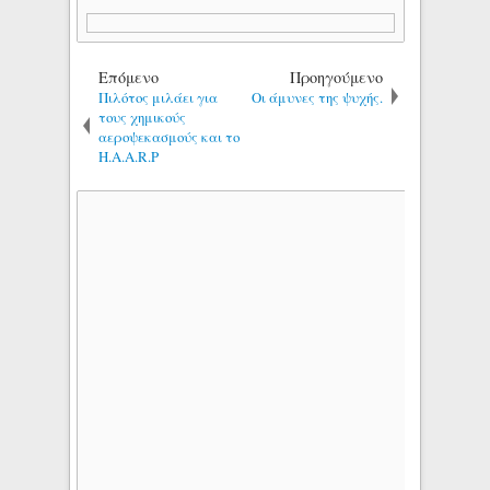
Επόμενο
Προηγούμενο
Πιλότος μιλάει για
Οι άμυνες της ψυχής.
τους χημικούς
αεροψεκασμούς και το
H.A.A.R.P