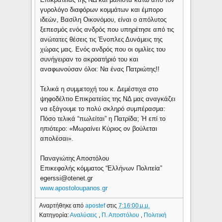
γυρολόγο διαφόρων κομμάτων και έμπορο
ιδεών, Βασίλη Οικονόμου, είναι ο απόλυτος
ξεπεσμός ενός ανδρός που υπηρέτησε από τις
ανώτατες θέσεις τις Ένοπλες Δυνάμεις της
χώρας μας. Ενός ανδρός που οι ομιλίες του
συνήγειραν το ακροατήριό του και
αναφωνούσαν όλοι: Να ένας Πατριώτης!!
Τελικά η συμμετοχή του κ. Δεμέστιχα στο
ψηφοδέλτιο Επικρατείας της ΝΔ μας αναγκάζει
να εξάγουμε το πολύ σκληρό συμπέρασμα:
Πόσο τελικά “πωλείται” η Πατρίδα; Ή επί το
ηπιότερο: «Μωραίνει Κύριος ον βούλεται
απολέσαι».
Παναγιώτης Αποστόλου
Επικεφαλής κόμματος “Ελλήνων Πολιτεία”
egerssi@otenet.gr
www.apostoloupanos.gr
Αναρτήθηκε από
apostef
στις
7:16:00 μ.μ.
Κατηγορία:
Αναλύσεις
,
Π. Αποστόλου
,
Πολιτική