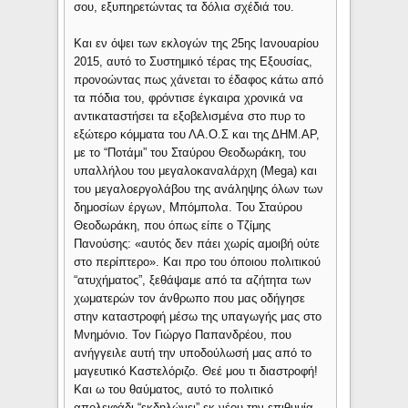
σου, εξυπηρετώντας τα δόλια σχέδιά του.
Και εν όψει των εκλογών της 25ης Ιανουαρίου
2015, αυτό το Συστημικό τέρας της Εξουσίας,
προνοώντας πως χάνεται το έδαφος κάτω από
τα πόδια του, φρόντισε έγκαιρα χρονικά να
αντικαταστήσει τα εξοβελισμένα στο πυρ το
εξώτερο κόμματα του ΛΑ.Ο.Σ και της ΔΗΜ.ΑΡ,
με το “Ποτάμι” του Σταύρου Θεοδωράκη, του
υπαλλήλου του μεγαλοκαναλάρχη (Mega) και
του μεγαλοεργολάβου της ανάληψης όλων των
δημοσίων έργων, Μπόμπολα. Του Σταύρου
Θεοδωράκη, που όπως είπε ο Τζίμης
Πανούσης: «αυτός δεν πάει χωρίς αμοιβή ούτε
στο περίπτερο». Και προ του όποιου πολιτικού
“ατυχήματος”, ξεθάψαμε από τα αζήτητα των
χωματερών τον άνθρωπο που μας οδήγησε
στην καταστροφή μέσω της υπαγωγής μας στο
Μνημόνιο. Τον Γιώργο Παπανδρέου, που
ανήγγειλε αυτή την υποδούλωσή μας από το
μαγευτικό Καστελόριζο. Θεέ μου τι διαστροφή!
Και ω του θαύματος, αυτό το πολιτικό
απολειφάδι “εκδηλώνει” εκ νέου την επιθυμία,