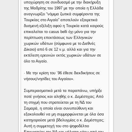
υποχώρηση σε συνδυασμό με την διακήρυξη
της Μαδρίτης του 1997 με την οποία η Ελλάδα
αναγνωρίζει “νόμιμα ζωτικά συμφέροντα της
Τουρκίας στο Αιγαίο” αποτελούν εξαιρετικά
δυσμενή εξέλιξη αφού η Τουρκία κατά καιρούς
επικαλείται το casus belli όχι μόνο για την
περίπτωση επεκτάσεως των Ελληνικών
χωρικών υδάτων (σύμφωνα με το Διεθνές
Δίκαιο) από 6 σε 12 ν.μ. αλλά και για την
εκτέλεση ερευνών εκτός χωρικών υδάτων σε
όλο το Αιγαίο.
· Με την κρίση του ΄96 έθεσε διεκδικήσεις σε
νήσους/νησίδες του Αιγαίου».
Συμπερασματικά μετά τα παραπάνω, υπήρξε
ποτέ γνήσιος και αληθής ο κ. Δεμέστιχας; Από
τη στιγμή που στρατεύεται με τη ΝΔ του
Σαμαρά, η οποία είναι συνυπεύθυνη και
εξακολουθεί να μη συμμορφώνεται με όλα όσα
κατηγορούσε μετά βδελυγμίας ο κ. Δεμέστιχας;
Αυτή η συμμετοχή του στο ψηφοδέλτιο
Επικρατείας της ΝΔ και μάλιστα κάτω από τον