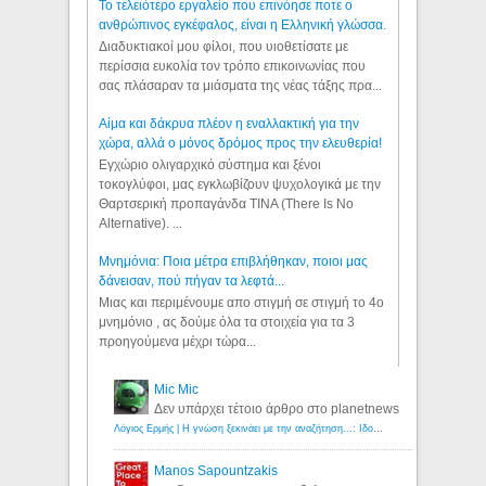
Το τελειότερο εργαλείο που επινόησε ποτε ο
ανθρώπινος εγκέφαλος, είναι η Ελληνική γλώσσα.
Διαδυκτιακοί μου φίλοι, που υιοθετίσατε με
περίσσια ευκολία τον τρόπο επικοινωνίας που
σας πλάσαραν τα μιάσματα της νέας τάξης πρα...
Αίμα και δάκρυα πλέον η εναλλακτική για την
χώρα, αλλά ο μόνος δρόμος προς την ελευθερία!
Εγχώριο ολιγαρχικό σύστημα και ξένοι
τοκογλύφοι, μας εγκλωβίζουν ψυχολογικά με την
Θαρτσερική προπαγάνδα TINA (There Is No
Alternative). ...
Μνημόνια: Ποια μέτρα επιβλήθηκαν, ποιοι μας
δάνεισαν, πού πήγαν τα λεφτά...
Μιας και περιμένουμε απο στιγμή σε στιγμή το 4ο
μνημόνιο , ας δούμε όλα τα στοιχεία για τα 3
προηγούμενα μέχρι τώρα...
Mic Mic
Δεν υπάρχει τέτοιο άρθρο στο planetnews
Λόγιος Ερμής | Η γνώση ξεκινάει με την αναζήτηση...: Ιδού οι 18 που χρωστούν 11 δις ευρώ!
Manos Sapountzakis