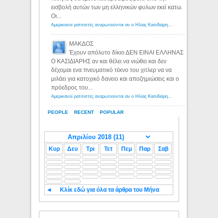
εισβολή αυτών των μη ελληνικών φυλων εκεί κατω.
Οι...
Αμερικανοί ρατσιστές αναρωτιούνται αν ο Ηλίας Κασιδιάρης ανήκει στη λευκή φυλή... - Λόγιος Ερμής
ΜΑΚΔΟΣ
Έχουν απόλυτο δίκιο ΔΕΝ ΕΙΝΑΙ ΕΛΛΗΝΑΣ
Ο ΚΑΣΙΔΙΑΡΗΣ αν και θέλει να νιώθει και δεν
δέχομαι ενα πνευματικό τέκνο του χιτλερ να να
μιλάει για κατοχικό δανειο και αποζημιώσεις και ο
πρόεδρος του...
Αμερικανοί ρατσιστές αναρωτιούνται αν ο Ηλίας Κασιδιάρης ανήκει στη λευκή φυλή... - Λόγιος Ερμής
PEOPLE
RECENT
POPULAR
Κυρ
Δευ
Τρι
Τετ
Πεμ
Παρ
Σαβ
◄
Κλίκ εδώ για όλα τα άρθρα του Μήνα