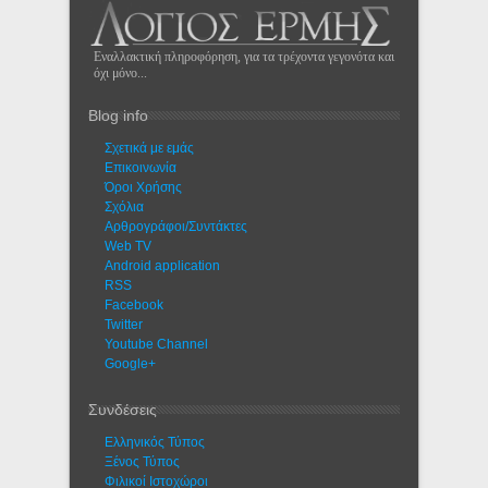
Εναλλακτική πληροφόρηση, για τα τρέχοντα γεγονότα και
όχι μόνο...
Blog info
Σχετικά με εμάς
Eπικοινωνία
Όροι Χρήσης
Σχόλια
Αρθρογράφοι/Συντάκτες
Web TV
Android application
RSS
Facebook
Twitter
Youtube Channel
Google+
Συνδέσεις
Ελληνικός Τύπος
Ξένος Τύπος
Φιλικοί Ιστοχώροι