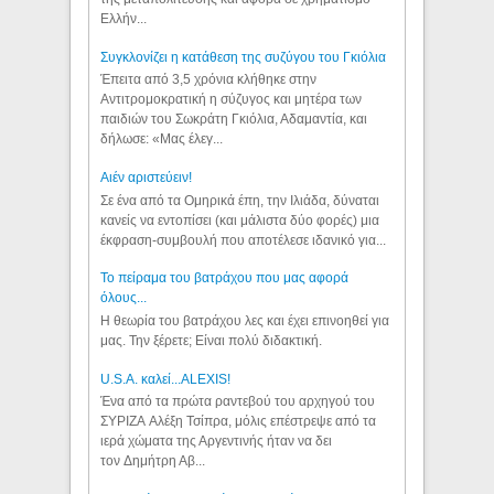
Ελλήν...
Συγκλονίζει η κατάθεση της συζύγου του Γκιόλια
Έπειτα από 3,5 χρόνια κλήθηκε στην
Αντιτρομοκρατική η σύζυγος και μητέρα των
παιδιών του Σωκράτη Γκιόλια, Αδαμαντία, και
δήλωσε: «Μας έλεγ...
Aιέν αριστεύειν!
Σε ένα από τα Ομηρικά έπη, την Ιλιάδα, δύναται
κανείς να εντοπίσει (και μάλιστα δύο φορές) μια
έκφραση-συμβουλή που αποτέλεσε ιδανικό για...
Το πείραμα του βατράχου που μας αφορά
όλους...
Η θεωρία του βατράχου λες και έχει επινοηθεί για
μας. Την ξέρετε; Είναι πολύ διδακτική.
U.S.A. καλεί...ALEXIS!
Ένα από τα πρώτα ραντεβού του αρχηγού του
ΣΥΡΙΖΑ Αλέξη Τσίπρα, μόλις επέστρεψε από τα
ιερά χώματα της Αργεντινής ήταν να δει
τον Δημήτρη Αβ...