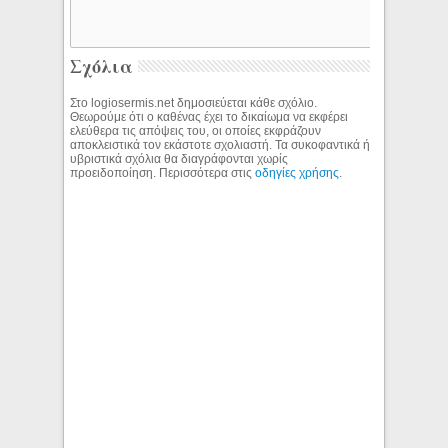
Σχόλια
Στο logiosermis.net δημοσιεύεται κάθε σχόλιο.
Θεωρούμε ότι ο καθένας έχει το δικαίωμα να εκφέρει
ελεύθερα τις απόψεις του, οι οποίες εκφράζουν
αποκλειστικά τον εκάστοτε σχολιαστή. Τα συκοφαντικά ή
υβριστικά σχόλια θα διαγράφονται χωρίς
προειδοποίηση. Περισσότερα στις
οδηγίες χρήσης
.