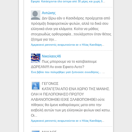
Εφορία: Κατάσχονται όλα ύστερα από 30 μέρες και χωρίς δικαστικές αποφάσεις - Λόγιος Ερμής
Αντώνης
Δεν ξέρω εάν ο Κασιδιάρης προέρχεται από
πρόσμιξη διαφορετικών φυλών, αλλά τα δικά σου
ελληνικά είναι για κλάματα. Κοίτα να μάθεις
στοιχειωδώς ορθογραφία...τουλάχιστον όταν θέτεις
ζήτημα για την...
Αμερικανοί ρατσιστές αναρωτιούνται αν ο Ηλίας Κασιδιάρης ανήκει στη λευκή φυλή... - Λόγιος Ερμής
Νικολαος46
Πως μπορουμε να το κατεβασουμε
ΔΩΡΕΑΝ!!!! Αν ειναι Εφικτο Αυτο?
Ένα βιβλίο που πολεμήθηκε γιατί ξυπνούσε συνειδήσεις... - Λόγιος Ερμής | Η γνώση ξεκινάει με την αναζήτηση...
ΓΕΓΟΝΟΣ
ΚΑΤΑΓΕΤΑΙ ΑΠΟ ΕΝΑ ΧΩΡΙΟ ΤΗΣ ΜΑΝΗΣ.
ΟΛΗ Η ΠΕΛΟΠΟΝΗΣΟ ΠΡΩΤΟΥ
ΑΛΒΑΝΟΠΟΙΗΘΕΙ ΕΙΧΕ ΣΛΑΒΟΠΟΙΗΘΕΙ ούτε
πίθηκος θα έμενε καθαρόαιμος μετα απο την
εισβολή αυτών των μη ελληνικών φυλων εκεί κατω.
Οι...
Αμερικανοί ρατσιστές αναρωτιούνται αν ο Ηλίας Κασιδιάρης ανήκει στη λευκή φυλή... - Λόγιος Ερμής