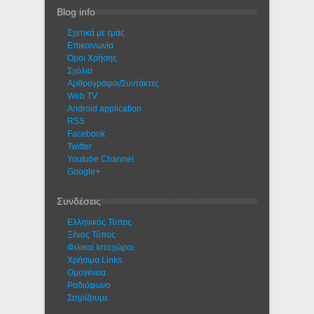
Blog info
Σχετικά με εμάς
Eπικοινωνία
Όροι Χρήσης
Σχόλια
Αρθρογράφοι/Συντάκτες
Web TV
Android application
RSS
Facebook
Twitter
Youtube Channel
Google+
Συνδέσεις
Ελληνικός Τύπος
Ξένος Τύπος
Φιλικοί Ιστοχώροι
Χρήσιμα Links
Ομογένεια
Ραδιόφωνο
Στηρίζουμε