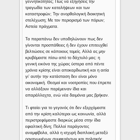
γεννητικότητας; Πώς να εξηγήσεις την
τραγωδία των καταλήψεων και των
καταστροφών; Την ανορθολογική διοικητική
στελέχωση; Με τον περιορισμό των πόρων;
Αστεία πράγματα.
Τα παραπάνω δεν υποδηλώνουν πως δεν
γίνονται προσπάθειες ή δεν έχουν επιτευχθεί
βελτιώσεις σε κάποιους τομείς. Αλλά ας μην
κρυβόμαστε πίσω από το δάχτυλό μας: η
γενική εικόνα της χώρας ύστερα από πέντε
χρόνια κρίσης είναι αποκαρδιωτική και η αιτία
γι’ αυτήν την κατάσταση δεν είναι μόνο
οικονομική. Θεσμοί και νοοτροπίες που έπρεπε
να αλλάξουν παρέμειναν ίδια και
απαράλλαχτα, ενώ νέα δαιμόνια μας βρήκαν.
Τι φταίει για το γεγονός ότι δεν εξερχόμαστε
από την κρίση καλύτεροι ως κοινωνία, αλλά
περιστρεφόμαστε διαρκώς μέσα στην ίδια
εφιαλτική δίνη; Πολλοί παράγοντες
αναμφίβολα, αλλά η ισχυρή διαπλοκή μεταξύ
οργανωμένων συμφερόντων και πολιτικής