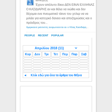
ΜΑΚΔΟΣ
Έχουν απόλυτο δίκιο ΔΕΝ ΕΙΝΑΙ ΕΛΛΗΝΑΣ
Ο ΚΑΣΙΔΙΑΡΗΣ αν και θέλει να νιώθει και δεν
δέχομαι ενα πνευματικό τέκνο του χιτλερ να να
μιλάει για κατοχικό δανειο και αποζημιώσεις και ο
πρόεδρος του...
Αμερικανοί ρατσιστές αναρωτιούνται αν ο Ηλίας Κασιδιάρης ανήκει στη λευκή φυλή... - Λόγιος Ερμής
PEOPLE
RECENT
POPULAR
Κυρ
Δευ
Τρι
Τετ
Πεμ
Παρ
Σαβ
◄
Κλίκ εδώ για όλα τα άρθρα του Μήνα