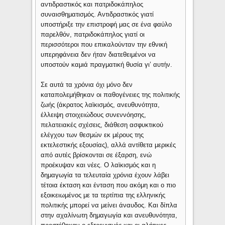
αντιδραστικός και πατριδοκάπηλος
συναισθηματισμός. Αντιδραστικός γιατί
υποστήριξε την επιστροφή μας σε ένα φαύλο
παρελθόν, πατριδοκάπηλος γιατί οι
περισσότεροι που επικαλούνταν την εθνική
υπερηφάνεια δεν ήταν διατεθειμένοι να
υποστούν καμιά πραγματική θυσία γι’ αυτήν.
Σε αυτά τα χρόνια όχι μόνο δεν
καταπολεμήθηκαν οι παθογένειες της πολιτικής
ζωής (άκρατος λαϊκισμός, ανευθυνότητα,
έλλειψη στοιχειώδους συνεννόησης,
πελατειακές σχέσεις, διάθεση ασφυκτικού
ελέγχου των θεσμών εκ μέρους της
εκτελεστικής εξουσίας), αλλά αντίθετα μερικές
από αυτές βρίσκονται σε έξαρση, ενώ
προέκυψαν και νέες. Ο λαϊκισμός και η
δημαγωγία τα τελευταία χρόνια έχουν λάβει
τέτοια έκταση και ένταση που ακόμη και ο πιο
εξοικειωμένος με τα τερτίπια της ελληνικής
πολιτικής μπορεί να μείνει άναυδος. Και δίπλα
στην αχαλίνωτη δημαγωγία και ανευθυνότητα,