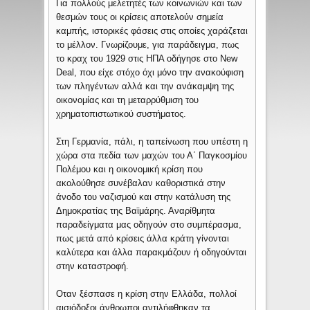
Για πολλούς μελετητές των κοινωνιών και των
θεσμών τους οι κρίσεις αποτελούν σημεία
καμπής, ιστορικές φάσεις στις οποίες χαράζεται
το μέλλον. Γνωρίζουμε, για παράδειγμα, πως
το κραχ του 1929 στις ΗΠΑ οδήγησε στο New
Deal, που είχε στόχο όχι μόνο την ανακούφιση
των πληγέντων αλλά και την ανάκαμψη της
οικονομίας και τη μεταρρύθμιση του
χρηματοπιστωτικού συστήματος.
Στη Γερμανία, πάλι, η ταπείνωση που υπέστη η
χώρα στα πεδία των μαχών του Α΄ Παγκοσμίου
Πολέμου και η οικονομική κρίση που
ακολούθησε συνέβαλαν καθοριστικά στην
άνοδο του ναζισμού και στην κατάλυση της
Δημοκρατίας της Βαϊμάρης. Αναρίθμητα
παραδείγματα μας οδηγούν στο συμπέρασμα,
πως μετά από κρίσεις άλλα κράτη γίνονται
καλύτερα και άλλα παρακμάζουν ή οδηγούνται
στην καταστροφή.
Οταν ξέσπασε η κρίση στην Ελλάδα, πολλοί
αισιόδοξοι άνθρωποι αντιλήφθηκαν τα