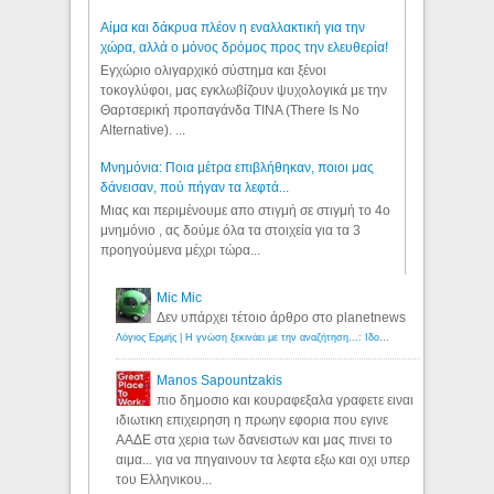
Αίμα και δάκρυα πλέον η εναλλακτική για την
χώρα, αλλά ο μόνος δρόμος προς την ελευθερία!
Εγχώριο ολιγαρχικό σύστημα και ξένοι
τοκογλύφοι, μας εγκλωβίζουν ψυχολογικά με την
Θαρτσερική προπαγάνδα TINA (There Is No
Alternative). ...
Μνημόνια: Ποια μέτρα επιβλήθηκαν, ποιοι μας
δάνεισαν, πού πήγαν τα λεφτά...
Μιας και περιμένουμε απο στιγμή σε στιγμή το 4ο
μνημόνιο , ας δούμε όλα τα στοιχεία για τα 3
προηγούμενα μέχρι τώρα...
Mic Mic
Δεν υπάρχει τέτοιο άρθρο στο planetnews
Λόγιος Ερμής | Η γνώση ξεκινάει με την αναζήτηση...: Ιδού οι 18 που χρωστούν 11 δις ευρώ!
Manos Sapountzakis
πιο δημοσιο και κουραφεξαλα γραφετε ειναι
ιδιωτικη επιχειρηση η πρωην εφορια που εγινε
ΑΑΔΕ στα χερια των δανειστων και μας πινει το
αιμα... για να πηγαινουν τα λεφτα εξω και οχι υπερ
του Ελληνικου...