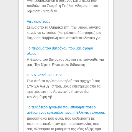
Αντιτρομοκρατική η σύζυγος και μητέρα των
παιδιών του Σωκράτη Γκιόλια, Αδαμαντία, και
δήλωσε: «Μας έλεγ...
Aιέν αριστεύειν!
Σε ένα από τα Ομηρικά έπη, την Ιλιάδα, δύναται
κανείς να εντοπίσει (και μάλιστα δύο φορές) μια
έκφραση-συμβουλή που αποτέλεσε ιδανικό για...
Το πείραμα του βατράχου που μας αφορά
όλους...
Η θεωρία του βατράχου λες και έχει επινοηθεί για
μας. Την ξέρετε; Είναι πολύ διδακτική.
U.S.A. καλεί...ALEXIS!
Ένα από τα πρώτα ραντεβού του αρχηγού του
ΣΥΡΙΖΑ Αλέξη Τσίπρα, μόλις επέστρεψε από τα
ιερά χώματα της Αργεντινής ήταν να δει
τον Δημήτρη Αβ...
Το τελειότερο εργαλείο που επινόησε ποτε ο
ανθρώπινος εγκέφαλος, είναι η Ελληνική γλώσσα.
Διαδυκτιακοί μου φίλοι, που υιοθετίσατε με
περίσσια ευκολία τον τρόπο επικοινωνίας που
σας πλάσαραν τα μιάσματα της νέας τάξης πρα...