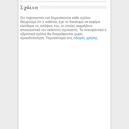
Σχόλια
Στο logiosermis.net δημοσιεύεται κάθε σχόλιο.
Θεωρούμε ότι ο καθένας έχει το δικαίωμα να εκφέρει
ελεύθερα τις απόψεις του, οι οποίες εκφράζουν
αποκλειστικά τον εκάστοτε σχολιαστή. Τα συκοφαντικά ή
υβριστικά σχόλια θα διαγράφονται χωρίς
προειδοποίηση. Περισσότερα στις
οδηγίες χρήσης
.