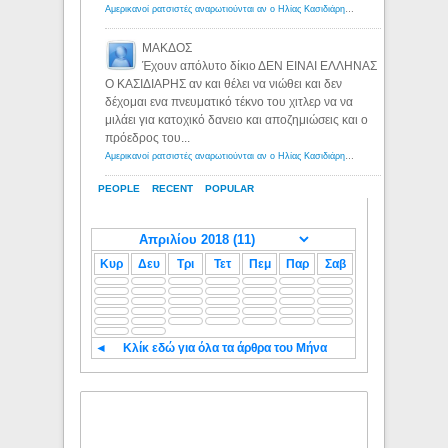
Αμερικανοί ρατσιστές αναρωτιούνται αν ο Ηλίας Κασιδιάρης ανήκει στη λευκή φυλή... - Λόγιος Ερμής
ΜΑΚΔΟΣ
Έχουν απόλυτο δίκιο ΔΕΝ ΕΙΝΑΙ ΕΛΛΗΝΑΣ
Ο ΚΑΣΙΔΙΑΡΗΣ αν και θέλει να νιώθει και δεν
δέχομαι ενα πνευματικό τέκνο του χιτλερ να να
μιλάει για κατοχικό δανειο και αποζημιώσεις και ο
πρόεδρος του...
Αμερικανοί ρατσιστές αναρωτιούνται αν ο Ηλίας Κασιδιάρης ανήκει στη λευκή φυλή... - Λόγιος Ερμής
PEOPLE
RECENT
POPULAR
Κυρ
Δευ
Τρι
Τετ
Πεμ
Παρ
Σαβ
◄
Κλίκ εδώ για όλα τα άρθρα του Μήνα