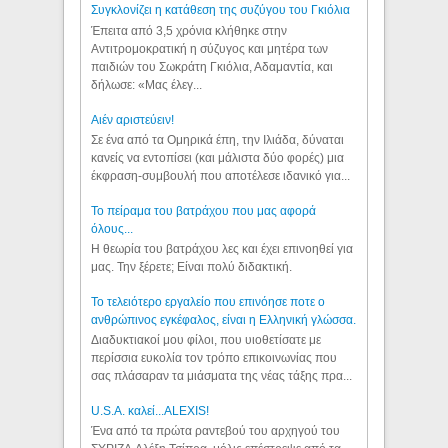
Συγκλονίζει η κατάθεση της συζύγου του Γκιόλια
Έπειτα από 3,5 χρόνια κλήθηκε στην
Αντιτρομοκρατική η σύζυγος και μητέρα των
παιδιών του Σωκράτη Γκιόλια, Αδαμαντία, και
δήλωσε: «Μας έλεγ...
Aιέν αριστεύειν!
Σε ένα από τα Ομηρικά έπη, την Ιλιάδα, δύναται
κανείς να εντοπίσει (και μάλιστα δύο φορές) μια
έκφραση-συμβουλή που αποτέλεσε ιδανικό για...
Το πείραμα του βατράχου που μας αφορά
όλους...
Η θεωρία του βατράχου λες και έχει επινοηθεί για
μας. Την ξέρετε; Είναι πολύ διδακτική.
Το τελειότερο εργαλείο που επινόησε ποτε ο
ανθρώπινος εγκέφαλος, είναι η Ελληνική γλώσσα.
Διαδυκτιακοί μου φίλοι, που υιοθετίσατε με
περίσσια ευκολία τον τρόπο επικοινωνίας που
σας πλάσαραν τα μιάσματα της νέας τάξης πρα...
U.S.A. καλεί...ALEXIS!
Ένα από τα πρώτα ραντεβού του αρχηγού του