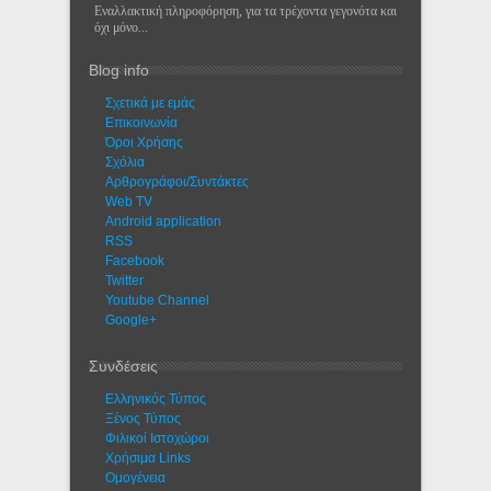
Εναλλακτική πληροφόρηση, για τα τρέχοντα γεγονότα και
όχι μόνο...
Blog info
Σχετικά με εμάς
Eπικοινωνία
Όροι Χρήσης
Σχόλια
Αρθρογράφοι/Συντάκτες
Web TV
Android application
RSS
Facebook
Twitter
Youtube Channel
Google+
Συνδέσεις
Ελληνικός Τύπος
Ξένος Τύπος
Φιλικοί Ιστοχώροι
Χρήσιμα Links
Ομογένεια