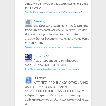
αιμα... για να πηγαινουν τα λεφτα εξω και οχι υπερ
του Ελληνικου...
Εφορία: Κατάσχονται όλα ύστερα από 30 μέρες και χωρίς δικαστικές αποφάσεις - Λόγιος Ερμής
Αντώνης
Δεν ξέρω εάν ο Κασιδιάρης προέρχεται από
πρόσμιξη διαφορετικών φυλών, αλλά τα δικά σου
ελληνικά είναι για κλάματα. Κοίτα να μάθεις
στοιχειωδώς ορθογραφία...τουλάχιστον όταν θέτεις
ζήτημα για την...
Αμερικανοί ρατσιστές αναρωτιούνται αν ο Ηλίας Κασιδιάρης ανήκει στη λευκή φυλή... - Λόγιος Ερμής
Νικολαος46
Πως μπορουμε να το κατεβασουμε
ΔΩΡΕΑΝ!!!! Αν ειναι Εφικτο Αυτο?
Ένα βιβλίο που πολεμήθηκε γιατί ξυπνούσε συνειδήσεις... - Λόγιος Ερμής | Η γνώση ξεκινάει με την αναζήτηση...
ΓΕΓΟΝΟΣ
ΚΑΤΑΓΕΤΑΙ ΑΠΟ ΕΝΑ ΧΩΡΙΟ ΤΗΣ ΜΑΝΗΣ.
ΟΛΗ Η ΠΕΛΟΠΟΝΗΣΟ ΠΡΩΤΟΥ
ΑΛΒΑΝΟΠΟΙΗΘΕΙ ΕΙΧΕ ΣΛΑΒΟΠΟΙΗΘΕΙ ούτε
πίθηκος θα έμενε καθαρόαιμος μετα απο την
εισβολή αυτών των μη ελληνικών φυλων εκεί κατω.
Οι...