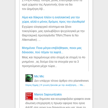
ΣΥΡΙΖΑ Αλέξη Τσίπρα, μόλις επέστρεψε από τα
ιερά χώματα της Αργεντινής ήταν να δει
τον Δημήτρη Αβ...
Αίμα και δάκρυα πλέον η εναλλακτική για την
χώρα, αλλά ο μόνος δρόμος προς την ελευθερία!
Εγχώριο ολιγαρχικό σύστημα και ξένοι
τοκογλύφοι, μας εγκλωβίζουν ψυχολογικά με την
Θαρτσερική προπαγάνδα TINA (There Is No
Alternative). ...
Μνημόνια: Ποια μέτρα επιβλήθηκαν, ποιοι μας
δάνεισαν, πού πήγαν τα λεφτά...
Μιας και περιμένουμε απο στιγμή σε στιγμή το 4ο
μνημόνιο , ας δούμε όλα τα στοιχεία για τα 3
προηγούμενα μέχρι τώρα...
Mic Mic
Δεν υπάρχει τέτοιο άρθρο στο planetnews
Λόγιος Ερμής | Η γνώση ξεκινάει με την αναζήτηση...: Ιδού οι 18 που χρωστούν 11 δις ευρώ!
Manos Sapountzakis
πιο δημοσιο και κουραφεξαλα γραφετε ειναι
ιδιωτικη επιχειρηση η πρωην εφορια που εγινε
ΑΑΔΕ στα χερια των δανειστων και μας πινει το