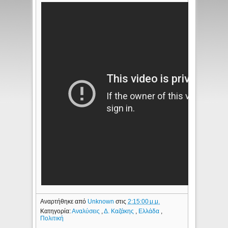
Αναρτήθηκε από
Unknown
στις
2:15:00 μ.μ.
Κατηγορία:
Αναλύσεις
,
Δ. Καζάκης
,
Ελλάδα
,
Πολιτική