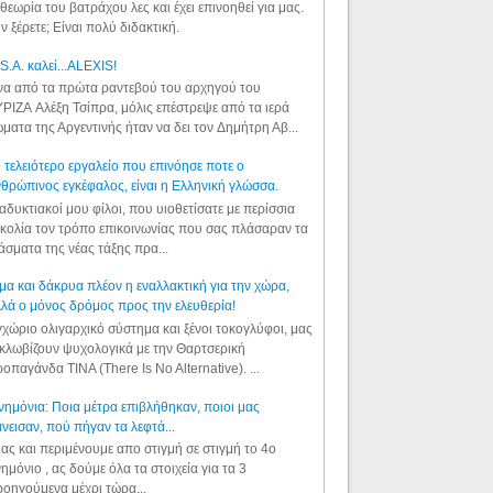
θεωρία του βατράχου λες και έχει επινοηθεί για μας.
ν ξέρετε; Είναι πολύ διδακτική.
S.A. καλεί...ALEXIS!
α από τα πρώτα ραντεβού του αρχηγού του
ΡΙΖΑ Αλέξη Τσίπρα, μόλις επέστρεψε από τα ιερά
ματα της Αργεντινής ήταν να δει τον Δημήτρη Αβ...
 τελειότερο εργαλείο που επινόησε ποτε ο
θρώπινος εγκέφαλος, είναι η Ελληνική γλώσσα.
αδυκτιακοί μου φίλοι, που υιοθετίσατε με περίσσια
κολία τον τρόπο επικοινωνίας που σας πλάσαραν τα
άσματα της νέας τάξης πρα...
μα και δάκρυα πλέον η εναλλακτική για την χώρα,
λά ο μόνος δρόμος προς την ελευθερία!
χώριο ολιγαρχικό σύστημα και ξένοι τοκογλύφοι, μας
κλωβίζουν ψυχολογικά με την Θαρτσερική
οπαγάνδα TINA (There Is No Alternative). ...
ημόνια: Ποια μέτρα επιβλήθηκαν, ποιοι μας
νεισαν, πού πήγαν τα λεφτά...
ας και περιμένουμε απο στιγμή σε στιγμή το 4ο
ημόνιο , ας δούμε όλα τα στοιχεία για τα 3
οηγούμενα μέχρι τώρα...