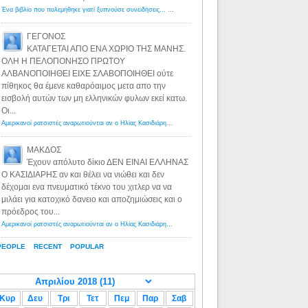
Ένα βιβλίο που πολεμήθηκε γιατί ξυπνούσε συνειδήσεις... - Λόγιος Ερμής | Η γνώση ξεκινάει με την αναζήτηση...
ΓΕΓΟΝΟΣ
ΚΑΤΑΓΕΤΑΙ ΑΠΟ ΕΝΑ ΧΩΡΙΟ ΤΗΣ ΜΑΝΗΣ.
ΟΛΗ Η ΠΕΛΟΠΟΝΗΣΟ ΠΡΩΤΟΥ
ΑΛΒΑΝΟΠΟΙΗΘΕΙ ΕΙΧΕ ΣΛΑΒΟΠΟΙΗΘΕΙ ούτε
πίθηκος θα έμενε καθαρόαιμος μετα απο την
εισβολή αυτών των μη ελληνικών φυλων εκεί κατω.
Οι...
Αμερικανοί ρατσιστές αναρωτιούνται αν ο Ηλίας Κασιδιάρης ανήκει στη λευκή φυλή... - Λόγιος Ερμής
·
8 yea
ΜΑΚΔΟΣ
Έχουν απόλυτο δίκιο ΔΕΝ ΕΙΝΑΙ ΕΛΛΗΝΑΣ
Ο ΚΑΣΙΔΙΑΡΗΣ αν και θέλει να νιώθει και δεν
δέχομαι ενα πνευματικό τέκνο του χιτλερ να να
μιλάει για κατοχικό δανειο και αποζημιώσεις και ο
πρόεδρος του...
Αμερικανοί ρατσιστές αναρωτιούνται αν ο Ηλίας Κασιδιάρης ανήκει στη λευκή φυλή... - Λόγιος Ερμής
·
8 yea
PEOPLE
RECENT
POPULAR
Κυρ
Δευ
Τρι
Τετ
Πεμ
Παρ
Σαβ