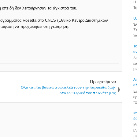
Η 
Τη
η επειδή δεν λειτούργησαν τα άγκιστρά του.
U.
ρογράμματος Rosetta στο CNES (Εθνικό Κέντρο Διαστημικών
Έν
 απόφαση να προχωρήσει στη γεώτρηση.
ΣΥ
χώ
Το
αν
Δι
ευ
μι
Αί
Προηγούμενο
αλ
Όλο και πιο βαθειά ανακαλύπτουν την παρουσία ζωής
Εγ
στο εσωτερικό του πλανήτη μας
εγ
πρ
Μν
δά
Μι
μν
πρ