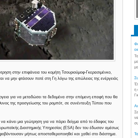
Φά
οι
Το
με
με
ώτρηση στην επιφάνεια του κομήτη Τσουριούμοφ-Γκερασιμένκο,
Συ
ι να μην φτάσουν ποτέ στη Γη λόγω της απώλειας της ενέργειάς
Έπ
η 
Γκ
ενέργεια για να μεταδώσει τα δεδομένα στην επόμενη επαφή που θα
ύθυνος της προσγείωσης του ρομπότ, σε συνέντευξη Τύπου που
Aι
Σε
να
να κάνει μια γεώτρηση για να πάρει δείγμα από το έδαφος του
συ
 Ευρωπαϊκής Διαστημικής Υπηρεσίας (ESA) δεν του έδωσαν αμέσως
φοβόντουσαν μήπως αποσταθεροποιηθεί και χαθεί στο διάστημα.
Το