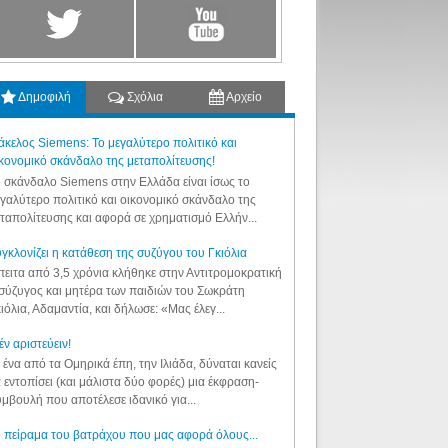
Δημοφιλή
Σχόλια
Αρχείο
κελος Siemens: Το μεγαλύτερο πολιτικό και
κονομικό σκάνδαλο της μεταπολίτευσης!
 σκάνδαλο Siemens στην Ελλάδα είναι ίσως το
γαλύτερο πολιτικό και οικονομικό σκάνδαλο της
ταπολίτευσης και αφορά σε χρηματισμό Ελλήν...
γκλονίζει η κατάθεση της συζύγου του Γκιόλια
ειτα από 3,5 χρόνια κλήθηκε στην Αντιτρομοκρατική
σύζυγος και μητέρα των παιδιών του Σωκράτη
ιόλια, Αδαμαντία, και δήλωσε: «Μας έλεγ...
έν αριστεύειν!
 ένα από τα Ομηρικά έπη, την Ιλιάδα, δύναται κανείς
 εντοπίσει (και μάλιστα δύο φορές) μια έκφραση-
μβουλή που αποτέλεσε ιδανικό για...
 πείραμα του βατράχου που μας αφορά όλους...