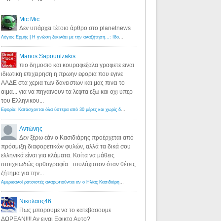
Mic Mic
Δεν υπάρχει τέτοιο άρθρο στο planetnews
Λόγιος Ερμής | Η γνώση ξεκινάει με την αναζήτηση...: Ιδού οι 18 που χρωστούν 11 δις ευρώ!
·
6 years ago
Manos Sapountzakis
πιο δημοσιο και κουραφεξαλα γραφετε ειναι
ιδιωτικη επιχειρηση η πρωην εφορια που εγινε
ΑΑΔΕ στα χερια των δανειστων και μας πινει το
αιμα... για να πηγαινουν τα λεφτα εξω και οχι υπερ
του Ελληνικου...
Εφορία: Κατάσχονται όλα ύστερα από 30 μέρες και χωρίς δικαστικές αποφάσεις - Λόγιος Ερμής
·
6 years ag
Αντώνης
Δεν ξέρω εάν ο Κασιδιάρης προέρχεται από
πρόσμιξη διαφορετικών φυλών, αλλά τα δικά σου
ελληνικά είναι για κλάματα. Κοίτα να μάθεις
στοιχειωδώς ορθογραφία...τουλάχιστον όταν θέτεις
ζήτημα για την...
Αμερικανοί ρατσιστές αναρωτιούνται αν ο Ηλίας Κασιδιάρης ανήκει στη λευκή φυλή... - Λόγιος Ερμής
·
7 yea
Νικολαος46
Πως μπορουμε να το κατεβασουμε
ΔΩΡΕΑΝ!!!! Αν ειναι Εφικτο Αυτο?