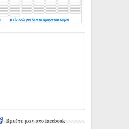
◄
Κλίκ εδώ για όλα τα άρθρα του Μήνα
Βρείτε μας στο facebook