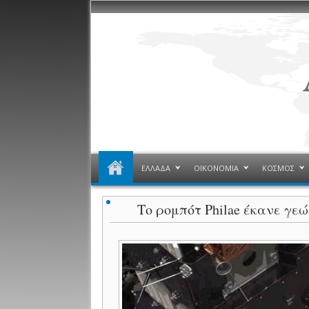
ΕΛΛΑΔΑ
ΟΙΚΟΝΟΜΙΑ
ΚΟΣΜΟΣ
Το ρομπότ Philae έκανε γε