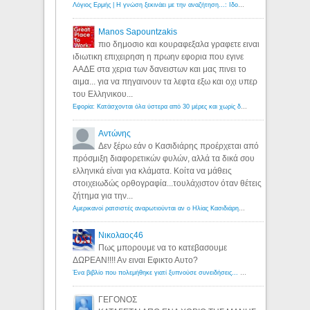
Λόγιος Ερμής | Η γνώση ξεκινάει με την αναζήτηση...: Ιδού οι 18 που χρωστούν 11 δις ευρώ!
Manos Sapountzakis
πιο δημοσιο και κουραφεξαλα γραφετε ειναι
ιδιωτικη επιχειρηση η πρωην εφορια που εγινε
ΑΑΔΕ στα χερια των δανειστων και μας πινει το
αιμα... για να πηγαινουν τα λεφτα εξω και οχι υπερ
του Ελληνικου...
Εφορία: Κατάσχονται όλα ύστερα από 30 μέρες και χωρίς δικαστικές αποφάσεις - Λόγιος Ερμής
Αντώνης
Δεν ξέρω εάν ο Κασιδιάρης προέρχεται από
πρόσμιξη διαφορετικών φυλών, αλλά τα δικά σου
ελληνικά είναι για κλάματα. Κοίτα να μάθεις
στοιχειωδώς ορθογραφία...τουλάχιστον όταν θέτεις
ζήτημα για την...
Αμερικανοί ρατσιστές αναρωτιούνται αν ο Ηλίας Κασιδιάρης ανήκει στη λευκή φυλή... - Λόγιος Ερμής
Νικολαος46
Πως μπορουμε να το κατεβασουμε
ΔΩΡΕΑΝ!!!! Αν ειναι Εφικτο Αυτο?
Ένα βιβλίο που πολεμήθηκε γιατί ξυπνούσε συνειδήσεις... - Λόγιος Ερμής | Η γνώση ξεκινάει με την αναζήτηση...
ΓΕΓΟΝΟΣ