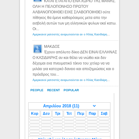
ΚΑΤΑΓΕΤΑΙ ΑΠΟ ΕΝΑ ΧΩΡΙΟ ΤΗΣ ΜΑΝΗΣ.
ΟΛΗ Η ΠΕΛΟΠΟΝΗΣΟ ΠΡΩΤΟΥ
ΑΛΒΑΝΟΠΟΙΗΘΕΙ ΕΙΧΕ ΣΛΑΒΟΠΟΙΗΘΕΙ ούτε
πίθηκος θα έμενε καθαρόαιμος μετα απο την
εισβολή αυτών των μη ελληνικών φυλων εκεί κατω.
Οι...
Αμερικανοί ρατσιστές αναρωτιούνται αν ο Ηλίας Κασιδιάρης ανήκει στη λευκή φυλή... - Λόγιος Ερμής
ΜΑΚΔΟΣ
Έχουν απόλυτο δίκιο ΔΕΝ ΕΙΝΑΙ ΕΛΛΗΝΑΣ
Ο ΚΑΣΙΔΙΑΡΗΣ αν και θέλει να νιώθει και δεν
δέχομαι ενα πνευματικό τέκνο του χιτλερ να να
μιλάει για κατοχικό δανειο και αποζημιώσεις και ο
πρόεδρος του...
Αμερικανοί ρατσιστές αναρωτιούνται αν ο Ηλίας Κασιδιάρης ανήκει στη λευκή φυλή... - Λόγιος Ερμής
PEOPLE
RECENT
POPULAR
Κυρ
Δευ
Τρι
Τετ
Πεμ
Παρ
Σαβ