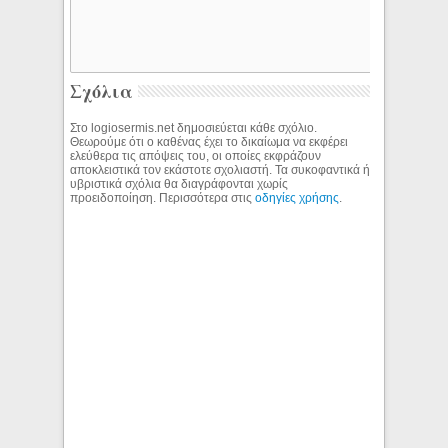
Σχόλια
Στο logiosermis.net δημοσιεύεται κάθε σχόλιο.
Θεωρούμε ότι ο καθένας έχει το δικαίωμα να εκφέρει
ελεύθερα τις απόψεις του, οι οποίες εκφράζουν
αποκλειστικά τον εκάστοτε σχολιαστή. Τα συκοφαντικά ή
υβριστικά σχόλια θα διαγράφονται χωρίς
προειδοποίηση. Περισσότερα στις
οδηγίες χρήσης
.