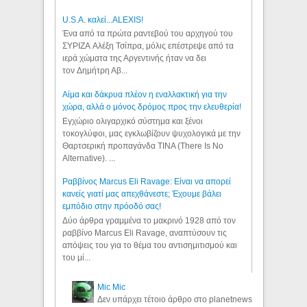
U.S.A. καλεί...ALEXIS!
Ένα από τα πρώτα ραντεβού του αρχηγού του
ΣΥΡΙΖΑ Αλέξη Τσίπρα, μόλις επέστρεψε από τα
ιερά χώματα της Αργεντινής ήταν να δει
τον Δημήτρη Αβ...
Αίμα και δάκρυα πλέον η εναλλακτική για την
χώρα, αλλά ο μόνος δρόμος προς την ελευθερία!
Εγχώριο ολιγαρχικό σύστημα και ξένοι
τοκογλύφοι, μας εγκλωβίζουν ψυχολογικά με την
Θαρτσερική προπαγάνδα TINA (There Is No
Alternative). ...
Ραββίνος Marcus Eli Ravage: Είναι να απορεί
κανείς γιατί μας απεχθάνεστε; Έχουμε βάλει
εμπόδιο στην πρόοδό σας!
Δύο άρθρα γραμμένα το μακρινό 1928 από τον
ραββίνο Marcus Eli Ravage, αναπτύσουν τις
απόψεις του για το θέμα του αντισημιτισμού και
του μί...
Mic Mic
Δεν υπάρχει τέτοιο άρθρο στο planetnews