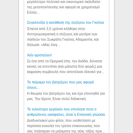
μεγαλύτερο πολιτικό και οικονομικό σκάνδαλο
της μεταπολίτευσης και αφορά σε χρηματισμό
Ελλήν...
Συγκλονίζει η κατάθεση της συζύγου του Γκιόλια
Έπειτα από 3,5 χρόνια κλήθηκε στην
Αντιτρομοκρατική η σύζυγος και μητέρα των
παιδιών του Σωκράτη Γκιόλια, Αδαμαντία, και
δήλωσε: «Μας έλεγ...
Aιέν αριστεύειν!
Σε ένα από τα Ομηρικά έπη, την Ιλιάδα, δύναται
κανείς να εντοπίσει (και μάλιστα δύο φορές) μια
έκφραση-συμβουλή που αποτέλεσε ιδανικό για...
Το πείραμα του βατράχου που μας αφορά
όλους...
Η θεωρία του βατράχου λες και έχει επινοηθεί για
μας. Την ξέρετε; Είναι πολύ διδακτική.
Το τελειότερο εργαλείο που επινόησε ποτε ο
ανθρώπινος εγκέφαλος, είναι η Ελληνική γλώσσα.
Διαδυκτιακοί μου φίλοι, που υιοθετίσατε με
περίσσια ευκολία τον τρόπο επικοινωνίας που
σας πλάσαραν τα μιάσματα της νέας τάξης πρα...