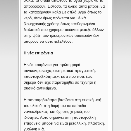
υλικά, τα οποία απωθούν τα υγρά χωρίς να τα
απορροφούν. Ωστόσο, τα υλικά αυτά μπορεί να
τα καταφέρνουν καλά με απλά υγρά όπως το
νερό, όταν όμως πρόκειται για υλικά
βιομηχανικής χρήσης όπως ταφθοριωμένα
διαλυτικά που χρησιμοποιούνται μεταξύ άλλων
στην ψύξη των ηλεκτρονικών συσκευών δεν
μπορούν να ανταπεξέλθουν.
Η νέα επιφάνεια
Η νέα επιφάνεια για πρώτη φορά
συγκεντρώνειχαρακτηριστικά πραγματικής
«παντοφοβικότητας», κάτι που ποτέ έως
σήμερα δεν είχε παρατηρηθεί σε τεχνητό ή
φυσικό αντικείμενο.
Η παντοφοβικότητα βασίζεται στη φυσική υφή
του υλικού -στη δομή του σε επίπεδο
νανοκλίμακας- και όχι στις χημικές του
ιδιότητες. Αυτό σημαίνει ότι η παντοφοβική
επιφάνεια μπορεί να είναι μεταλλική, πλαστική,
γυάλινη κ.ά.