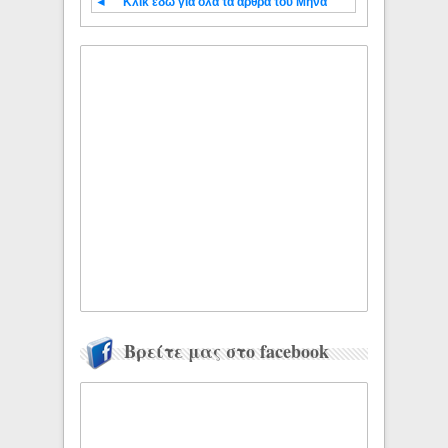
◄
Κλίκ εδώ για όλα τα άρθρα του Μήνα
Βρείτε μας στο facebook