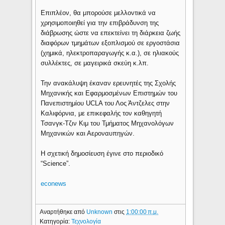
Επιπλέον, θα μπορούσε μελλοντικά να
χρησιμοποιηθεί για την επιβράδυνση της
διάβρωσης ώστε να επεκτείνει τη διάρκεια ζωής
διαφόρων τμημάτων εξοπλισμού σε εργοστάσια
(χημικά, ηλεκτροπαραγωγής κ.α.), σε ηλιακούς
συλλέκτες, σε μαγειρικά σκεύη κ.λπ.
Την ανακάλυψη έκαναν ερευνητές της Σχολής
Μηχανικής και Εφαρμοσμένων Επιστημών του
Πανεπιστημίου UCLA του Λος Άντζελες στην
Καλιφόρνια, με επικεφαλής τον καθηγητή
Τσανγκ-Τζιν Κιμ του Τμήματος Μηχανολόγων
Μηχανικών και Αεροναυπηγών.
Η σχετική δημοσίευση έγινε στο περιοδικό
“Science”.
econews
Αναρτήθηκε από
Unknown
στις
1:00:00 π.μ.
Κατηγορία:
Τεχνολογία