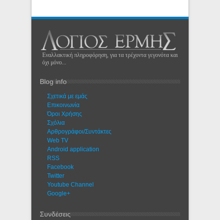
Εναλλακτική πληροφόρηση, για τα τρέχοντα γεγονότα και
όχι μόνο...
Blog info
Σχετικά με εμάς
Eπικοινωνία
Όροι Χρήσης
Σχόλια
Αρθρογράφοι/Συντάκτες
Web TV
Android application
RSS
Facebook
Twitter
Youtube Channel
Google+
Συνδέσεις