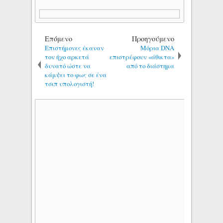
Επόμενο
Προηγούμενο
Επιστήμονες έκαναν
Μόρια DNA
τον ήχο αρκετά
επιστρέφουν «άθικτα»
δυνατό ώστε να
από το διάστημα
κάμψει το φως σε ένα
τσιπ υπολογιστή!