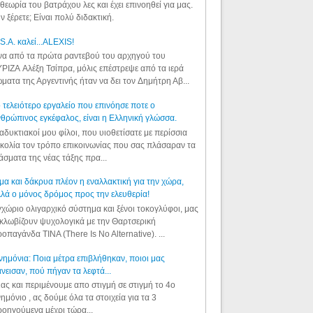
θεωρία του βατράχου λες και έχει επινοηθεί για μας.
ν ξέρετε; Είναι πολύ διδακτική.
S.A. καλεί...ALEXIS!
α από τα πρώτα ραντεβού του αρχηγού του
ΡΙΖΑ Αλέξη Τσίπρα, μόλις επέστρεψε από τα ιερά
ματα της Αργεντινής ήταν να δει τον Δημήτρη Αβ...
 τελειότερο εργαλείο που επινόησε ποτε ο
θρώπινος εγκέφαλος, είναι η Ελληνική γλώσσα.
αδυκτιακοί μου φίλοι, που υιοθετίσατε με περίσσια
κολία τον τρόπο επικοινωνίας που σας πλάσαραν τα
άσματα της νέας τάξης πρα...
μα και δάκρυα πλέον η εναλλακτική για την χώρα,
λά ο μόνος δρόμος προς την ελευθερία!
χώριο ολιγαρχικό σύστημα και ξένοι τοκογλύφοι, μας
κλωβίζουν ψυχολογικά με την Θαρτσερική
οπαγάνδα TINA (There Is No Alternative). ...
ημόνια: Ποια μέτρα επιβλήθηκαν, ποιοι μας
νεισαν, πού πήγαν τα λεφτά...
ας και περιμένουμε απο στιγμή σε στιγμή το 4ο
ημόνιο , ας δούμε όλα τα στοιχεία για τα 3
οηγούμενα μέχρι τώρα...