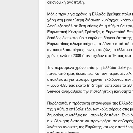
οικονομική ανάπτυξη.
Μόλις πριν λίγα χρόνια η Ελλάδα βρέθηκε πολύ 
χάρη στη μεγαλύτερη διάσωση κυρίαρχου κράτους 
Αφού εξασφάλισε δεσμεύσεις ότι η Αθήνα θα εφαρμ
Ευρωπαϊκή Κεντρική Τράπεζα, η Ευρωπαϊκή Επιτρ
δεκάδες δισεκατομύρια ευρώ σε δάνεια έκτακτης
Ευρωπαίους αξιωματούχους τα δάνεια αυτά πέτυχ
ανακεφαλαιοποίησης των τραπεζών, το έλλειμμα 
χρόνο, ενώ το 2009 ήταν σχεδόν στο 16 τοις εκατ
Την περασμένο χρόνο επίσης η Ελλάδα βρέθηκε
πάνω από τρεις δεκαετίες. Και τον περασμένο Απρ
αποκλειστεί για τέσσερα χρόνια, εκδίδοντας πεν
– μόνο 4.95 τοις εκατό (η ζήτηση ξεπέρασε τα 20
Service αναβάθμισε την πιστοληπτική ικανότητα 
Παρόλαυτά, η πρόσφατη επαναφορά της Ελλάδας κ
της η Αθήνα επέβαλε εξοντωτικούς φόρους στις μ
δημοσίου, συντάξεις και ιατρικές δαπάνες. Ενώ 
η κυβέρνηση δίστασε να προχωρήσει σε σοβαρές μ
λιγότερο ανοικτές της Ευρώπης και ως αποτέλεσμα
από τις πιο άνισες.