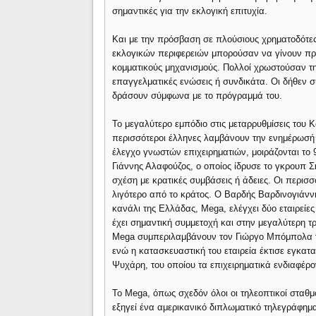
σημαντικές για την εκλογική επιτυχία.
Και με την πρόσβαση σε πλούσιους χρηματοδότες 
εκλογικών περιφερειών μπορούσαν να γίνουν πρω
κομματικούς μηχανισμούς. Πολλοί χρωστούσαν τη
επαγγελματικές ενώσεις ή συνδικάτα. Οι δήθεν 
δράσουν σύμφωνα με το πρόγραμμά του.
Το μεγαλύτερο εμπόδιο στις μεταρρυθμίσεις του 
περισσότεροι έλληνες λαμβάνουν την ενημέρωσή 
έλεγχο γνωστών επιχειρηματιών, μοιράζονται το 9
Γιάννης Αλαφούζος, ο οποίος ίδρυσε το γκρουπ Σκ
σχέση με κρατικές συμβάσεις ή άδειες. Οι περισ
λιγότερο από το κράτος. Ο Βαρδής Βαρδινογιάνν
κανάλι της Ελλάδας, Mega, ελέγχει δύο εταιρείες
έχει σημαντική συμμετοχή και στην μεγαλύτερη τ
Μega συμπεριλαμβάνουν τον Γιώργο Μπόμπολα το
ενώ η κατασκευαστική του εταιρεία έκτισε εγκατ
Ψυχάρη, του οποίου τα επιχειρηματικά ενδιαφέρον
Το Mega, όπως σχεδόν όλοι οι τηλεοπτικοί σταθμ
εξηγεί ένα αμερικανικό διπλωματικό τηλεγράφημα 