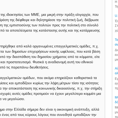
Η 
Τη
ης ιδιοκτησίας των ΜΜΕ, μια μικρή στην πράξη ολιγαρχία, που
U.
δράση της διέφθειρε και δηλητηρίασε την πολιττκή ζωή, διέβρωσε
Έν
ση της εμπιστοσύνης των πολιτών προς την πολιτική στο σύνολό
ΣΥ
 από τα αποτελέσματα της κατάστασης αυτής και της κατάρρευσης
χώ
Το
αν
τηρίχθηκε από καλά οργανωμένες επαγγελματικές ομάδες, π.χ.
Δι
κάτα των δημοσίων επιχειρήσεων κοινής ωφέλειας, που κατά βάση
ευ
από την διασπάθιση του δημοσίου χρήματος από τα κόμματα, είτε
μι
α και προστατευτισμό. Φυσικά η αναδιανομή αυτή του εθνικού
από τις παραπάνω διευθετήσεις.
Αί
αλ
παγγελματικών ομάδων, που ακόμα επηρεάζουν καθοριστικά τα
Εγ
ίσεις και εμποδίζουν κυρίως την λήψη μέτρων τόσο της ισότητας
εγ
πρ
ια την αποκατάσταση της κοινωνικής δικαιοσύνης, π.χ. την στήριξη
ισχυρές αυτές ομάδες προτιμούν να έχουν μεγαλύτερο κομμάτι μια
Μν
τα να μεγαλώσει.
δά
Μι
λημα στην Ελλάδα σήμερα δεν είναι η οικονομική ανάπτυξη, αλλά
μν
ναι ένας από τους κύριους λόγους που συνειδητά εμποδίζουν την
πρ