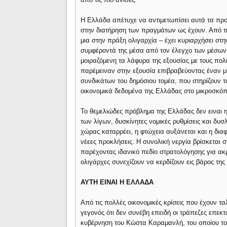
Η Ελλάδα απέτυχε να αντιμετωπίσει αυτά τα πρ
στην διατήρηση των πραγμάτων ως έχουν. Από τη
μια στην πράξη ολιγαρχία – έχει κυριαρχήσει στην
συμφέροντά της μέσα από τον έλεγχο των μέσων ε
μοιραζόμενη τα λάφυρα της εξουσίας με τους πολιτ
παρέμειναν στην εξουσία επιβραβεύοντας έναν 
συνδικάτων του δημόσιου τομέα, που στηρίζουν τ
οικονομικά δεδομένα της Ελλάδας στο μικροσκόπι
Το θεμελιώδες πρόβλημα της Ελλάδας δεν ειναι η
των λίγων, δυσκίνητες νομικές ρυθμίσεις και δυσ
χώρας καταρρέει, η φτώχεια αυξάνεται και η δια
νέεες προκλήσεις. Η συνολική νεργία βρίσκεται σ
παρέχοντας ιδανικό πεδίο στρατολόγησης για ακρ
ολιγάρχες συνεχίζουν να κερδίζουν εις βάρος τη
ΑΥΤΗ ΕΙΝΑΙ Η ΕΛΛΑΔΑ
Από τις πολλές οικονομικές κρίσεις που έχουν τ
γεγονός ότι δεν συνέβη επειδή οι τράπεζες επε
κυβέρνηση του Κώστα Καραμανλή, του οποίου το