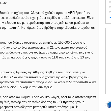
μικών.
ξουσία, η σχέση του ελληνικού χρέούς προς το ΑΕΠ βρισκόταν
του, ο αριθμός αυτός είχε φτάσει σχεδόν στο 130 τοις εκατό. Είναι
ην εξουσία ως μεταρρυθμιστής και υποσχέθηκε να μειώσει το
ει την πολιτική. Και όμως, όταν βρέθηκε στην εξουσία, υποχώρησε
ησής του διόρισε σύμφωνα με εκτιμήσεις 150.000 άτομα στο
 πάνω από το ένα εκατομμύριο, ή 21 τοις εκατό του ενεργού
μόσιες δαπάνες της υγείας έκαναν άλμα από το πέντε τοις εκατό
πάνες για συντάξεις πήγαν από το 11.8 τοις εκατό στο 13 τοις
λυμπιακούς Αγώνες της Αθήνας βοήθησε τον Καραμανλή να
 2007. Αλλά στα τελευταία δύο χρόνια της διακυβέρνησής του,
αραποίησε τα στατιστικά στοιχεία σε μια απέλπιδα προσπάθεια να
εσε ο ίδιος. Το κόμμα του συνετρίβη.
 όσο από αδυναμία. Τρεις δομικοί λόγοι, όλοι τους αποτέλεσματα
 ζωή, περιόρισαν το πεδίο δράσης του. Ο πρώτος ήταν η
 εφαρμόσει οποιοδήποτε μεταρρυθμιστικό πρόγραμμα. Η