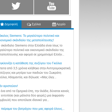
Δημοφιλή
Σχόλια
Αρχείο
κελος Siemens: Το μεγαλύτερο πολιτικό και
κονομικό σκάνδαλο της μεταπολίτευσης!
 σκάνδαλο Siemens στην Ελλάδα είναι ίσως το
γαλύτερο πολιτικό και οικονομικό σκάνδαλο της
ταπολίτευσης και αφορά σε χρηματισμό Ελλήν...
γκλονίζει η κατάθεση της συζύγου του Γκιόλια
ειτα από 3,5 χρόνια κλήθηκε στην Αντιτρομοκρατική
σύζυγος και μητέρα των παιδιών του Σωκράτη
ιόλια, Αδαμαντία, και δήλωσε: «Μας έλεγ...
έν αριστεύειν!
 ένα από τα Ομηρικά έπη, την Ιλιάδα, δύναται κανείς
 εντοπίσει (και μάλιστα δύο φορές) μια έκφραση-
μβουλή που αποτέλεσε ιδανικό για...
 πείραμα του βατράχου που μας αφορά όλους...