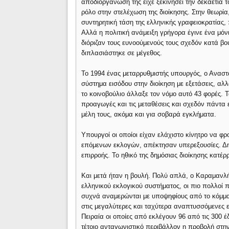
αποδιοργάνωσή της είχε ξεκινήσει την δεκαετία 
ρόλο στην στελέχωση της διοίκησης. Στην θεωρία
συντηρητική τάση της ελληνικής γραφειοκρατίας
Αλλά η πολιτική ανάμειξη γρήγορα έγινε ένα μόνι
διόριζαν τους ευνοούμενούς τους σχεδόν κατά βο
διπλασιάστηκε σε μέγεθος.
Το 1994 ένας μεταρρυθμιστής υπουργός, ο Αναστ
σύστημα εισόδου στην διοίκηση με εξετάσεις, αλ
το κοινοβούλιο άλλαξε τον νόμο αυτό 43 φορές. 
προαγωγές και τις μεταθέσεις και σχεδόν πάντα 
μέλη τους, ακόμα και για σοβαρά εγκλήματα.
Υπουργοί οι οποίοι είχαν ελάχιστο κίνητρο να φ
επόμενων εκλογών, απέκτησαν υπερεξουσίες. Δη
επιρροής. Το ηθικό της δημόσιας διοίκησης κατέρ
Και μετά ήταν η βουλή. Πολύ απλά, ο Καραμανλή
ελληνικού εκλογικού συστήματος, οι πιο πολλοί π
συχνά αναμερώνται με υποψηφίους από το κόμμα
στις μεγαλύτερες και ταχύτερα αναπτυσσόμενες 
Πειραία οι οποίες από εκλέγουν 96 από τις 300 έδ
τέτοιο ανταγωνιστικό περιβάλλον η προβολή στη