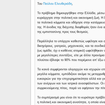
Του
Παύλου Ελευθεριάδη
,
Το πρόβλημα δημιουργήθηκε στην Ελλάδα, μέσω τ
κυριάρχησε στην πολιτική και οικονομική ζωή. Η 
τα πολιτικά κόμματα και οδήγησε στην κατάρρευ
της. Η άνοδος της διάχυτης διαφθοράς ήταν ένα
της εμπιστοσύνης προς τους θεσμούς.
Παράλληλα το υπάρχον καθεστώς ωφέλησε και σ
δικηγόρους, γιατρούς, μηχανικούς, και τα συνδι
(ως ομάδα, όχι ο καθένας ατομικά) ωφελήθηκαν 
με μεγαλύτερες συντάξεις, είτε με άλλα προνόμι
πλούτου έβλαψε το 90% που παρέμεινε απ' έξω 
Τα κοινά συμφέρονται ολιγαρχών και ισχυρών ε
μεγάλα κόμματα, εμπόδιζουν ακόμα τις μεταρρυθμ
ευκαιριών για την επιχειρηματικότητα αλλά και γ
των ανέργων και των ιατρικά ανασφάλιστων. Οι 
συρρικνούμενης πίτας, παρά να αφήσουν την πί
Το συμπέρασμά μου είναι ότι το κυριότερο πρόβ
η πολιτική και οικονομική ανισότητα, η οποία εί