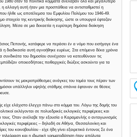
του 1980 όταν τα πολιτικά κόμματα ανέλαβαν όλο και μεγαλύτερο
, η αλλαγή αυτή ήταν μια προσπάθεια να αντισταθμιστεί η
, που ήλθε ως αποτέλεμσα του Εμφυλίου Πολέμου του 1946-49.
μο στοιχείο της κεντρικής διοίκησης, ώστε οι υπουργοί έφταζαν
ύληση. Μέσα σε μια δεκαετία η ευρύτερη δημόσια διοίκηση
άσιος Πεπονής, κατάφερε να περάσει έν α νόμο που εισήγαγε ένα
λά η διαδικασία αυτή αγνοήθηκε ευρέως. Στα επόμενα δέκα χρόνια
Τα συνδικάτα του δημοσίου συνέχισαν να κατευθύνουν τις
εμπόδιζαν οποιεσδήποες πειθαρχικές διώξεις ασκούντο για τα
ροντίσουν τις μακροπρόθεσμες ανάγκες του τομέα τους πέραν των
μόσιοι υπάλληλοι υψηλής στάθμης σπάνια έφταναν σε θέσεις
ρευσε.
ς είχε ελάχιστο έλεγχο πάνω στο κόμμα του. Λόγω της δομής του
ολιτικοί εκλέγονται σε πολυεδρικές εκλογικές περιφέρειες και
 τους. Όταν ανέλαβε την εξουσία ο Καραμανλής ο ανταγωνισμός
εκλογικές περιφέρειες – δηλαδή σε Αθήνα, Θεσσαλονίκη και
ρες του κοινοβουλίου - είχε ήδη γίνει εξαιρετικά έντονος Σε ένα
ν τηλεόραση και η ιδιωτική χρηματοδότηση ήταν απόλυτα