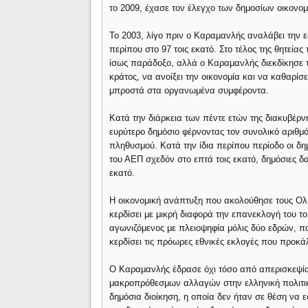
το 2009, έχασε τον έλεγχο των δημοσίων οικονο
Το 2003, λίγο πριν ο Καραμανλής αναλάβει την ε
περίπου στο 97 τοις εκατό. Στο τέλος της θητείας 
ίσως παράδοξο, αλλά ο Καραμανλής διεκδίκησε τ
κράτος, να ανοίξει την οικονομία και να καθαρίσ
μπροστά στα οργανωμένα συμφέροντα.
Κατά την διάρκεια των πέντε ετών της διακυβέρν
ευρύτερο δημόσιο φέρνοντας τον συνολικό αριθμό
πληθυσμού. Κατά την ίδια περίπου περίοδο οι δη
του ΑΕΠ σχεδόν στο επτά τοις εκατό, δημόσιες δα
εκατό.
Η οικονομική ανάπτυξη που ακολούθησε τους Ο
κερδίσει με μικρή διαφορά την επανεκλογή του το
αγωνιζόμενος με πλειοψηφία μόλις δύο εδρών, π
κερδίσει τις πρόωρες εθνικές εκλογές που προκάλ
Ο Καραμανλής έδρασε όχι τόσο από απερισκεψία,
μακροπρόθεσμων αλλαγών στην ελληνική πολιτική
δημόσια διοίκηση, η οποία δεν ήταν σε θέση να