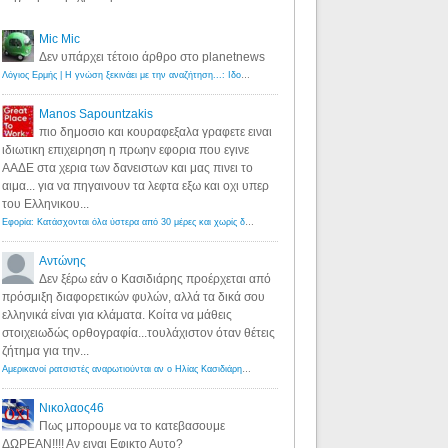
Mic Mic
Δεν υπάρχει τέτοιο άρθρο στο planetnews
Λόγιος Ερμής | Η γνώση ξεκινάει με την αναζήτηση...: Ιδού οι 18 που χρωστούν 11 δις ευρώ!
·
6 years ago
Manos Sapountzakis
πιο δημοσιο και κουραφεξαλα γραφετε ειναι
ιδιωτικη επιχειρηση η πρωην εφορια που εγινε
ΑΑΔΕ στα χερια των δανειστων και μας πινει το
αιμα... για να πηγαινουν τα λεφτα εξω και οχι υπερ
του Ελληνικου...
Εφορία: Κατάσχονται όλα ύστερα από 30 μέρες και χωρίς δικαστικές αποφάσεις - Λόγιος Ερμής
·
6 years ag
Αντώνης
Δεν ξέρω εάν ο Κασιδιάρης προέρχεται από
πρόσμιξη διαφορετικών φυλών, αλλά τα δικά σου
ελληνικά είναι για κλάματα. Κοίτα να μάθεις
στοιχειωδώς ορθογραφία...τουλάχιστον όταν θέτεις
ζήτημα για την...
Αμερικανοί ρατσιστές αναρωτιούνται αν ο Ηλίας Κασιδιάρης ανήκει στη λευκή φυλή... - Λόγιος Ερμής
·
7 yea
Νικολαος46
Πως μπορουμε να το κατεβασουμε
ΔΩΡΕΑΝ!!!! Αν ειναι Εφικτο Αυτο?