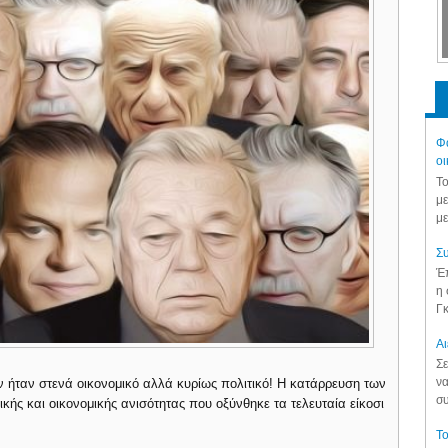
Φά
οι
Το
με
με
Συ
Έπ
η 
Γκ
Aι
Σε
να
 ήταν στενά οικονομικό αλλά κυρίως πολιτικό! Η κατάρρευση των
συ
ής και οικονομικής ανισότητας που οξύνθηκε τα τελευταία είκοσι
Το