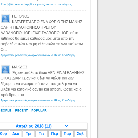
Ένα βιβλίο που πολεμήθηκε γιατί ξυπνούσε συνειδήσεις... - Λόγιος Ερμής | Η γνώση ξεκινάει με την αναζήτηση...
ΓΕΓΟΝΟΣ
ΚΑΤΑΓΕΤΑΙ ΑΠΟ ΕΝΑ ΧΩΡΙΟ ΤΗΣ ΜΑΝΗΣ.
ΟΛΗ Η ΠΕΛΟΠΟΝΗΣΟ ΠΡΩΤΟΥ
ΑΛΒΑΝΟΠΟΙΗΘΕΙ ΕΙΧΕ ΣΛΑΒΟΠΟΙΗΘΕΙ ούτε
πίθηκος θα έμενε καθαρόαιμος μετα απο την
εισβολή αυτών των μη ελληνικών φυλων εκεί κατω.
Οι...
Αμερικανοί ρατσιστές αναρωτιούνται αν ο Ηλίας Κασιδιάρης ανήκει στη λευκή φυλή... - Λόγιος Ερμής
·
8 yea
ΜΑΚΔΟΣ
Έχουν απόλυτο δίκιο ΔΕΝ ΕΙΝΑΙ ΕΛΛΗΝΑΣ
Ο ΚΑΣΙΔΙΑΡΗΣ αν και θέλει να νιώθει και δεν
δέχομαι ενα πνευματικό τέκνο του χιτλερ να να
μιλάει για κατοχικό δανειο και αποζημιώσεις και ο
πρόεδρος του...
Αμερικανοί ρατσιστές αναρωτιούνται αν ο Ηλίας Κασιδιάρης ανήκει στη λευκή φυλή... - Λόγιος Ερμής
·
8 yea
PEOPLE
RECENT
POPULAR
Κυρ
Δευ
Τρι
Τετ
Πεμ
Παρ
Σαβ