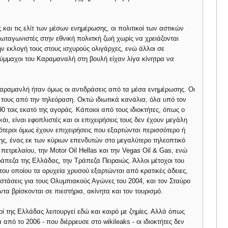
και τις ελίτ των μέσων ενημέρωσης, οι πολιτικοί των αστικών
ταγωνιστές στην εθνική πολιιτκή ζωή χωρίς να χρειάζονται
ν εκλογή τους στους ισχυρούς ολιγάρχες, ενώ άλλοι σε
σύμμαχοι του Καραμαναλή στη βουλή είχαν λίγα κίνητρα να
Καραμανλή ήταν όμως οι αντιδράσεις από τα μέσα ενημέρωσης. Οι
τους από την τηλεόραση. Οκτώ ιδιωτικά κανάλια, όλα υπό τον
0 τοις εκατό της αγοράς. Κάποιοι από τους ιδιοκτήτες, όπως ο
άι, είναι εφοπλιστές και οι επιχειρήσεις τους δεν έχουν μεγάλη
σότεροι όμως έχουν επιχειρήσεις που εξαρτώνται περισσότερο ή
ης, ένας εκ των κύριων επενδυτών στο μεγαλύτερο τηλεοπτικό
 πετρελαίου, την Motor Oil Hellas και την Vegas Oil & Gas, ενώ
ράπεζα της Ελλάδας, την Τράπεζα Πειραιώς. Άλλοι μέτοχοι του
υ οποίου τα ορυχεία χρυσού εξαρτώνται από κρατικές άδειες,
αστάσεις για τους Ολυμπιακούς Αγώνες του 2004, και τον Σταύρο
τα βρίσκονται σε πιεστήρια, ακίνητα και τον τουρισμό.
οί της Ελλάδας λειτουργεί εδώ και καιρό με ζημίες. Αλλά όπως
από το 2006 - που διέρρευσε στο wikileaks - οι ιδιοκτήτες δεν