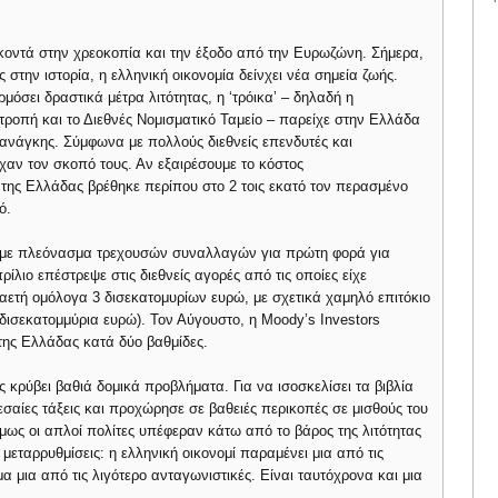
κοντά στην χρεοκοπία και την έξοδο από την Ευρωζώνη. Σήμερα,
στην ιστορία, η ελληνική οικονομία δείνχει νέα σημεία ζωής.
όσει δραστικά μέτρα λιτότητας, η ‘τρόικα’ – δηλαδή η
οπή και το Διεθνές Νομισματικό Ταμείο – παρείχε στην Ελλάδα
 ανάγκης. Σύμφωνα με πολλούς διεθνείς επενδυτές και
αν τον σκοπό τους. Αν εξαιρέσουμε το κόστος
της Ελλάδας βρέθηκε περίπου στο 2 τοις εκατό τον περασμένο
ό.
 με πλεόνασμα τρεχουσών συναλλαγών για πρώτη φορά για
ίλιο επέστρεψε στις διεθνείς αγορές από τις οποίες είχε
ταετή ομόλογα 3 δισεκατομυρίων ευρώ, με σχετικά χαμηλό επιτόκιο
 δισεκατομμύρια ευρώ). Τον Αύγουστο, η Moody’s Investors
της Ελλάδας κατά δύο βαθμίδες.
ρύβει βαθιά δομικά προβλήματα. Για να ισοσκελίσει τα βιβλία
εσαίες τάξεις και προχώρησε σε βαθειές περικοπές σε μισθούς του
όμως οι απλοί πολίτες υπέφεραν κάτω από το βάρος της λιτότητας
εταρρυθμίσεις: η ελληνική οικονομί παραμένει μια από τις
 μια από τις λιγότερο ανταγωνιστικές. Είναι ταυτόχρονα και μια