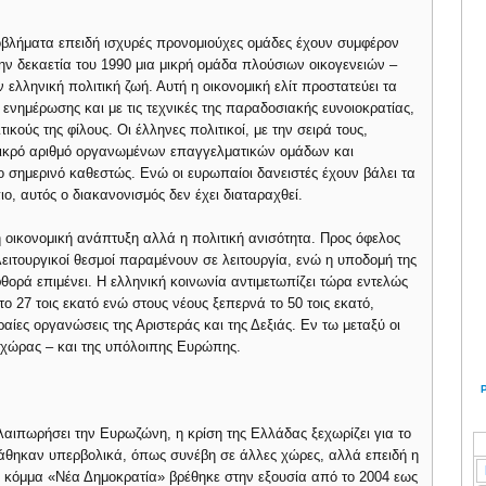
οβλήματα επειδή ισχυρές προνομιούχες ομάδες έχουν συμφέρον
ν δεκαετία του 1990 μια μικρή ομάδα πλούσιων οικογενειών –
 ελληνική πολιτική ζωή. Αυτή η οικονομική ελίτ προστατεύει τα
νημέρωσης και με τις τεχνικές της παραδοσιακής ευνοιοκρατίας,
ικούς της φίλους. Οι έλληνες πολιτικοί, με την σειρά τους,
μικρό αριθμό οργανωμένων επαγγελματικών ομάδων και
ο σημερινό καθεστώς. Ενώ οι ευρωπαίοι δανειστές έχουν βάλει τα
ο, αυτός ο διακανονισμός δεν έχει διαταραχθεί.
 οικονομική ανάπτυξη αλλά η πολιτική ανισότητα. Προς όφελος
λειτουργικοί θεσμοί παραμένουν σε λειτουργία, ενώ η υποδομή της
φθορά επιμένει. Η ελληνική κοινωνία αντιμετωπίζει τώρα εντελώς
το 27 τοις εκατό ενώ στους νέους ξεπερνά το 50 τοις εκατό,
αίες οργανώσεις της Αριστεράς και της Δεξιάς. Εν τω μεταξύ οι
ς χώρας – και της υπόλοιπης Ευρώπης.
αλαιπωρήσει την Ευρωζώνη, η κρίση της Ελλάδας ξεχωρίζει για το
κτάθηκαν υπερβολικά, όπως συνέβη σε άλλες χώρες, αλλά επειδή η
 κόμμα «Νέα Δημοκρατία» βρέθηκε στην εξουσία από το 2004 εως