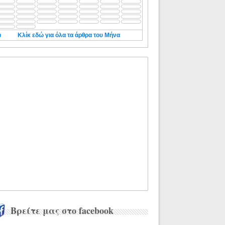
◄
Κλίκ εδώ για όλα τα άρθρα του Μήνα
Βρείτε μας στο facebook