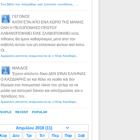
Ένα βιβλίο που πολεμήθηκε γιατί ξυπνούσε συνειδήσεις... - Λόγιος Ερμής | Η γνώση ξεκινάει με την αναζήτηση...
ΓΕΓΟΝΟΣ
ΚΑΤΑΓΕΤΑΙ ΑΠΟ ΕΝΑ ΧΩΡΙΟ ΤΗΣ ΜΑΝΗΣ.
ΟΛΗ Η ΠΕΛΟΠΟΝΗΣΟ ΠΡΩΤΟΥ
ΑΛΒΑΝΟΠΟΙΗΘΕΙ ΕΙΧΕ ΣΛΑΒΟΠΟΙΗΘΕΙ ούτε
πίθηκος θα έμενε καθαρόαιμος μετα απο την
εισβολή αυτών των μη ελληνικών φυλων εκεί κατω.
Οι...
Αμερικανοί ρατσιστές αναρωτιούνται αν ο Ηλίας Κασιδιάρης ανήκει στη λευκή φυλή... - Λόγιος Ερμής
·
8 yea
ΜΑΚΔΟΣ
Έχουν απόλυτο δίκιο ΔΕΝ ΕΙΝΑΙ ΕΛΛΗΝΑΣ
Ο ΚΑΣΙΔΙΑΡΗΣ αν και θέλει να νιώθει και δεν
δέχομαι ενα πνευματικό τέκνο του χιτλερ να να
μιλάει για κατοχικό δανειο και αποζημιώσεις και ο
πρόεδρος του...
Αμερικανοί ρατσιστές αναρωτιούνται αν ο Ηλίας Κασιδιάρης ανήκει στη λευκή φυλή... - Λόγιος Ερμής
·
8 yea
PEOPLE
RECENT
POPULAR
Κυρ
Δευ
Τρι
Τετ
Πεμ
Παρ
Σαβ