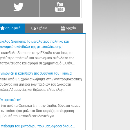
Δημοφιλή
Σχόλια
Αρχείο
κελος Siemens: Το μεγαλύτερο πολιτικό και
κονομικό σκάνδαλο της μεταπολίτευσης!
 σκάνδαλο Siemens στην Ελλάδα είναι ίσως το
γαλύτερο πολιτικό και οικονομικό σκάνδαλο της
ταπολίτευσης και αφορά σε χρηματισμό Ελλήν...
γκλονίζει η κατάθεση της συζύγου του Γκιόλια
ειτα από 3,5 χρόνια κλήθηκε στην Αντιτρομοκρατική
σύζυγος και μητέρα των παιδιών του Σωκράτη
ιόλια, Αδαμαντία, και δήλωσε: «Μας έλεγ...
έν αριστεύειν!
 ένα από τα Ομηρικά έπη, την Ιλιάδα, δύναται κανείς
 εντοπίσει (και μάλιστα δύο φορές) μια έκφραση-
μβουλή που αποτέλεσε ιδανικό για...
 πείραμα του βατράχου που μας αφορά όλους...