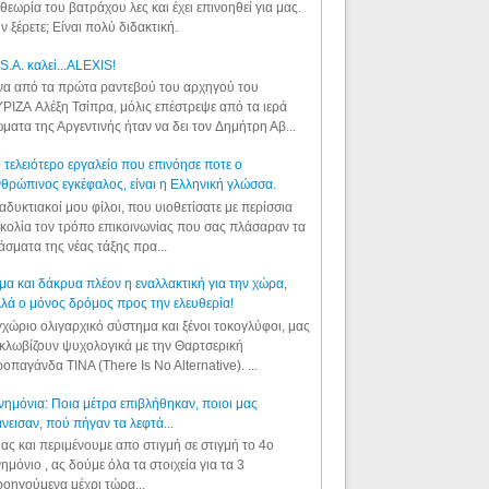
θεωρία του βατράχου λες και έχει επινοηθεί για μας.
ν ξέρετε; Είναι πολύ διδακτική.
S.A. καλεί...ALEXIS!
α από τα πρώτα ραντεβού του αρχηγού του
ΡΙΖΑ Αλέξη Τσίπρα, μόλις επέστρεψε από τα ιερά
ματα της Αργεντινής ήταν να δει τον Δημήτρη Αβ...
 τελειότερο εργαλείο που επινόησε ποτε ο
θρώπινος εγκέφαλος, είναι η Ελληνική γλώσσα.
αδυκτιακοί μου φίλοι, που υιοθετίσατε με περίσσια
κολία τον τρόπο επικοινωνίας που σας πλάσαραν τα
άσματα της νέας τάξης πρα...
μα και δάκρυα πλέον η εναλλακτική για την χώρα,
λά ο μόνος δρόμος προς την ελευθερία!
χώριο ολιγαρχικό σύστημα και ξένοι τοκογλύφοι, μας
κλωβίζουν ψυχολογικά με την Θαρτσερική
οπαγάνδα TINA (There Is No Alternative). ...
ημόνια: Ποια μέτρα επιβλήθηκαν, ποιοι μας
νεισαν, πού πήγαν τα λεφτά...
ας και περιμένουμε απο στιγμή σε στιγμή το 4ο
ημόνιο , ας δούμε όλα τα στοιχεία για τα 3
οηγούμενα μέχρι τώρα...