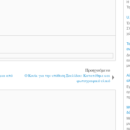
Η 
Τη
U.
Έν
ΣΥ
χώ
Το
αν
Δι
ευ
μι
Προηγούμενο
 μια από
Ο Κουίκ για την υπόθεση Ξουλίδου: Κατατέθηκε και
Αί
φωτογραφικό υλικό
αλ
Εγ
εγ
πρ
Μν
δά
Μι
μν
πρ