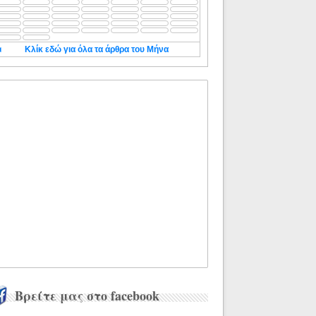
◄
Κλίκ εδώ για όλα τα άρθρα του Μήνα
Βρείτε μας στο facebook