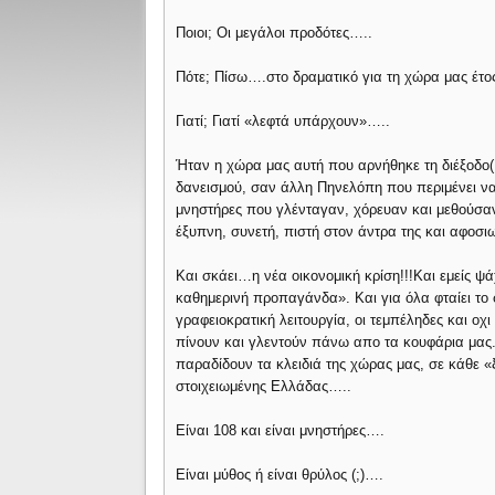
Ποιοι; Οι μεγάλοι προδότες…..
Πότε; Πίσω….στο δραματικό για τη χώρα μας έτο
Γιατί; Γιατί «λεφτά υπάρχουν»…..
Ήταν η χώρα μας αυτή που αρνήθηκε τη διέξοδο(
δανεισμού, σαν άλλη Πηνελόπη που περιμένει να 
μνηστήρες που γλένταγαν, χόρευαν και μεθούσα
έξυπνη, συνετή, πιστή στον άντρα της και αφοσι
Και σκάει…η νέα οικονομική κρίση!!!Και εμείς ψάχ
καθημερινή προπαγάνδα». Και για όλα φταίει το
γραφειοκρατική λειτουργία, οι τεμπέληδες και οχι
πίνουν και γλεντούν πάνω απο τα κουφάρια μα
παραδίδουν τα κλειδιά της χώρας μας, σε κάθε «ξωτ
στοιχειωμένης Ελλάδας…..
Είναι 108 και είναι μνηστήρες….
Είναι μύθος ή είναι θρύλος (;)….