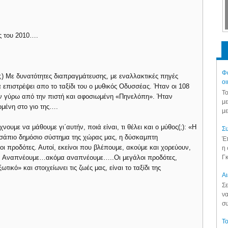
ς του 2010….
Φά
;) Με δυνατότητες διαπραγμάτευσης, με εναλλακτικές πηγές
οι
επιστρέψει απο το ταξίδι του ο μυθικός Οδυσσέας. Ήταν οι 108
Το
ν γύρω από την πιστή και αφοσιωμένη «Πηνελόπη». Ήταν
με
ωμένη στο γιο της….
με
νουμε να μάθουμε γι΄αυτήν, ποιά είναι, τι θέλει και ο μύθος(;): «Η
Συ
 σάπιο δημόσιο σύστημα της χώρας μας, η δύσκαμπτη
Έπ
 οι προδότες. Αυτοί, εκείνοι που βλέπουμε, ακούμε και χορεύουν,
η 
Γκ
ς. Αναπνέουμε…ακόμα αναπνέουμε…..Οι μεγάλοι προδότες,
ικό» και στοιχείωνει τις ζωές μας, είναι το ταξίδι της
Aι
Σε
να
συ
Το