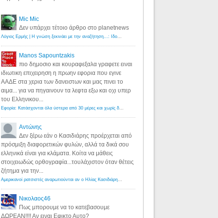
Mic Mic
Δεν υπάρχει τέτοιο άρθρο στο planetnews
Λόγιος Ερμής | Η γνώση ξεκινάει με την αναζήτηση...: Ιδού οι 18 που χρωστούν 11 δις ευρώ!
·
6 years ago
Manos Sapountzakis
πιο δημοσιο και κουραφεξαλα γραφετε ειναι
ιδιωτικη επιχειρηση η πρωην εφορια που εγινε
ΑΑΔΕ στα χερια των δανειστων και μας πινει το
αιμα... για να πηγαινουν τα λεφτα εξω και οχι υπερ
του Ελληνικου...
Εφορία: Κατάσχονται όλα ύστερα από 30 μέρες και χωρίς δικαστικές αποφάσεις - Λόγιος Ερμής
·
6 years ag
Αντώνης
Δεν ξέρω εάν ο Κασιδιάρης προέρχεται από
πρόσμιξη διαφορετικών φυλών, αλλά τα δικά σου
ελληνικά είναι για κλάματα. Κοίτα να μάθεις
στοιχειωδώς ορθογραφία...τουλάχιστον όταν θέτεις
ζήτημα για την...
Αμερικανοί ρατσιστές αναρωτιούνται αν ο Ηλίας Κασιδιάρης ανήκει στη λευκή φυλή... - Λόγιος Ερμής
·
7 yea
Νικολαος46
Πως μπορουμε να το κατεβασουμε
ΔΩΡΕΑΝ!!!! Αν ειναι Εφικτο Αυτο?