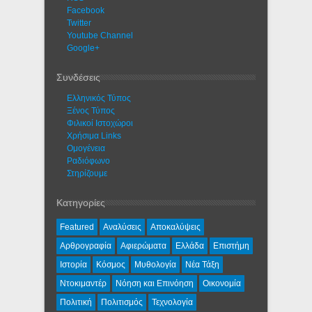
Facebook
Twitter
Youtube Channel
Google+
Συνδέσεις
Ελληνικός Τύπος
Ξένος Τύπος
Φιλικοί Ιστοχώροι
Χρήσιμα Links
Ομογένεια
Ραδιόφωνο
Στηρίζουμε
Κατηγορίες
Featured
Αναλύσεις
Αποκαλύψεις
Αρθρογραφία
Αφιερώματα
Ελλάδα
Επιστήμη
Ιστορία
Κόσμος
Μυθολογία
Νέα Τάξη
Ντοκιμαντέρ
Νόηση και Επινόηση
Οικονομία
Πολιτική
Πολιτισμός
Τεχνολογία