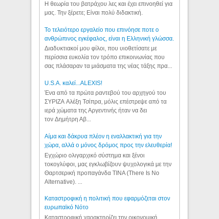
Η θεωρία του βατράχου λες και έχει επινοηθεί για
μας. Την ξέρετε; Είναι πολύ διδακτική.
Το τελειότερο εργαλείο που επινόησε ποτε ο
ανθρώπινος εγκέφαλος, είναι η Ελληνική γλώσσα.
Διαδυκτιακοί μου φίλοι, που υιοθετίσατε με
περίσσια ευκολία τον τρόπο επικοινωνίας που
σας πλάσαραν τα μιάσματα της νέας τάξης πρα...
U.S.A. καλεί...ALEXIS!
Ένα από τα πρώτα ραντεβού του αρχηγού του
ΣΥΡΙΖΑ Αλέξη Τσίπρα, μόλις επέστρεψε από τα
ιερά χώματα της Αργεντινής ήταν να δει
τον Δημήτρη Αβ...
Αίμα και δάκρυα πλέον η εναλλακτική για την
χώρα, αλλά ο μόνος δρόμος προς την ελευθερία!
Εγχώριο ολιγαρχικό σύστημα και ξένοι
τοκογλύφοι, μας εγκλωβίζουν ψυχολογικά με την
Θαρτσερική προπαγάνδα TINA (There Is No
Alternative). ...
Καταστροφική η πολιτική που εφαρμόζεται στον
ευρωπαϊκό Νότο
Καταστροφική χαρακτηρίζει την οικονομική