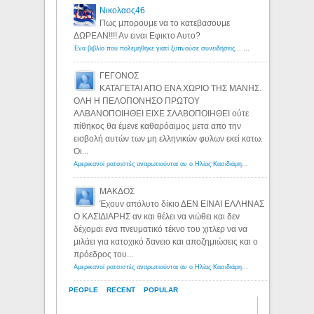
Νικολαος46
Πως μπορουμε να το κατεβασουμε
ΔΩΡΕΑΝ!!!! Αν ειναι Εφικτο Αυτο?
Ένα βιβλίο που πολεμήθηκε γιατί ξυπνούσε συνειδήσεις... - Λόγιος Ερμής | Η γνώση ξεκινάει με την αναζήτηση...
ΓΕΓΟΝΟΣ
ΚΑΤΑΓΕΤΑΙ ΑΠΟ ΕΝΑ ΧΩΡΙΟ ΤΗΣ ΜΑΝΗΣ.
ΟΛΗ Η ΠΕΛΟΠΟΝΗΣΟ ΠΡΩΤΟΥ
ΑΛΒΑΝΟΠΟΙΗΘΕΙ ΕΙΧΕ ΣΛΑΒΟΠΟΙΗΘΕΙ ούτε
πίθηκος θα έμενε καθαρόαιμος μετα απο την
εισβολή αυτών των μη ελληνικών φυλων εκεί κατω.
Οι...
Αμερικανοί ρατσιστές αναρωτιούνται αν ο Ηλίας Κασιδιάρης ανήκει στη λευκή φυλή... - Λόγιος Ερμής
ΜΑΚΔΟΣ
Έχουν απόλυτο δίκιο ΔΕΝ ΕΙΝΑΙ ΕΛΛΗΝΑΣ
Ο ΚΑΣΙΔΙΑΡΗΣ αν και θέλει να νιώθει και δεν
δέχομαι ενα πνευματικό τέκνο του χιτλερ να να
μιλάει για κατοχικό δανειο και αποζημιώσεις και ο
πρόεδρος του...
Αμερικανοί ρατσιστές αναρωτιούνται αν ο Ηλίας Κασιδιάρης ανήκει στη λευκή φυλή... - Λόγιος Ερμής
PEOPLE
RECENT
POPULAR