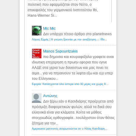
πολιτική που εφαρμόζεται στον Νότο, ο
επικεφαλής του γερμανικού Ινστιτούτου Ifo,
Hans-Werner Si...
Mic Mic
Δεν υπάρχει τέτοιο άρθρο στο planetnews
Λόγιος Ερμής | Η γνώση ξεκινάει με την αναζήτηση...: Ιδού οι 18 που χρωστούν 11 δις ευρώ!
Manos Sapountzakis
πιο δημοσιο και κουραφεξαλα γραφετε ειναι
ιδιωτικη επιχειρηση η πρωην εφορια που εγινε
ΑΑΔΕ στα χερια των δανειστων και μας πινει το
αιμα... για να πηγαινουν τα λεφτα εξω και οχι υπερ
του Ελληνικου...
Εφορία: Κατάσχονται όλα ύστερα από 30 μέρες και χωρίς δικαστικές αποφάσεις - Λόγιος Ερμής
Αντώνης
Δεν ξέρω εάν ο Κασιδιάρης προέρχεται από
πρόσμιξη διαφορετικών φυλών, αλλά τα δικά σου
ελληνικά είναι για κλάματα. Κοίτα να μάθεις
στοιχειωδώς ορθογραφία...τουλάχιστον όταν θέτεις
ζήτημα για την...
Αμερικανοί ρατσιστές αναρωτιούνται αν ο Ηλίας Κασιδιάρης ανήκει στη λευκή φυλή... - Λόγιος Ερμής