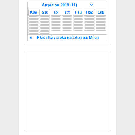
Κυρ
Δευ
Τρι
Τετ
Πεμ
Παρ
Σαβ
◄
Κλίκ εδώ για όλα τα άρθρα του Μήνα