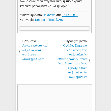
των ακτών συνεπάγεται ακόμη πιο ακραία
καιρικά φαινόμενα και λειψυδρία.
Αναρτήθηκε από
Unknown
στις
1:00:00 π.μ.
Κατηγορία:
Κόσμος
,
Περιβάλλον
Επόμενο
Προηγούμενο
Λογισμικό για πιο
Ο Alfred Kinsey, ο
«έξυπνα» και
«πατέρας της
αυτόνομα
σεξουαλικής
διαστημόπλοια
επανάστασης», ήταν
ένας διεστραμμένος
εγκληματίας
σεξουαλικών
αδικημάτων