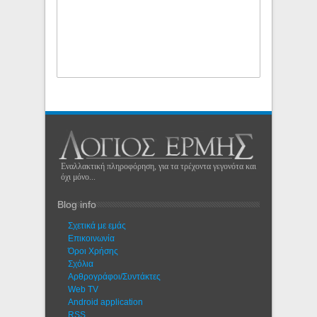
Εναλλακτική πληροφόρηση, για τα τρέχοντα γεγονότα και
όχι μόνο...
Blog info
Σχετικά με εμάς
Eπικοινωνία
Όροι Χρήσης
Σχόλια
Αρθρογράφοι/Συντάκτες
Web TV
Android application
RSS