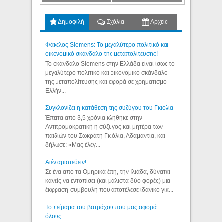
Δημοφιλή
Σχόλια
Αρχείο
Φάκελος Siemens: Το μεγαλύτερο πολιτικό και
οικονομικό σκάνδαλο της μεταπολίτευσης!
Το σκάνδαλο Siemens στην Ελλάδα είναι ίσως το
μεγαλύτερο πολιτικό και οικονομικό σκάνδαλο
της μεταπολίτευσης και αφορά σε χρηματισμό
Ελλήν...
Συγκλονίζει η κατάθεση της συζύγου του Γκιόλια
Έπειτα από 3,5 χρόνια κλήθηκε στην
Αντιτρομοκρατική η σύζυγος και μητέρα των
παιδιών του Σωκράτη Γκιόλια, Αδαμαντία, και
δήλωσε: «Μας έλεγ...
Aιέν αριστεύειν!
Σε ένα από τα Ομηρικά έπη, την Ιλιάδα, δύναται
κανείς να εντοπίσει (και μάλιστα δύο φορές) μια
έκφραση-συμβουλή που αποτέλεσε ιδανικό για...
Το πείραμα του βατράχου που μας αφορά
όλους...