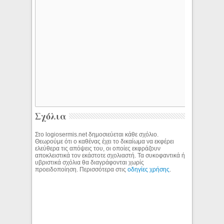
Σχόλια
Στο logiosermis.net δημοσιεύεται κάθε σχόλιο.
Θεωρούμε ότι ο καθένας έχει το δικαίωμα να εκφέρει
ελεύθερα τις απόψεις του, οι οποίες εκφράζουν
αποκλειστικά τον εκάστοτε σχολιαστή. Τα συκοφαντικά ή
υβριστικά σχόλια θα διαγράφονται χωρίς
προειδοποίηση. Περισσότερα στις
οδηγίες χρήσης
.