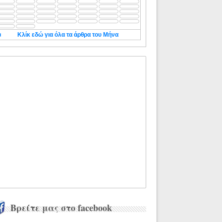
◄
Κλίκ εδώ για όλα τα άρθρα του Μήνα
Βρείτε μας στο facebook