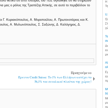
ολύ θετικό ότι από πλευράς του ΤΕΕ δηλώθηκε ότι θα στηρίξουν
Η 
για μας ο ρόλος της Τραπέζης Αττικής, σε αυτό το περιβάλλον το
Τη
U.
Έν
ι Γ. Κυριακόπουλος, Α. Μοροπούλου, Α. Πρωτονοτάριος και Κ.
ΣΥ
ουλος, Α. Μυλωνόπουλος, Σ. Σαξώνης, Δ. Καλόγηρος, Δ.
χώ
Το
αν
Δι
ευ
μι
Αί
αλ
Προηγούμενο
Εγ
εγ
Έρευνα Credit Suisse: Το 1% των Ελλήνων κατέχει το
πρ
56,1% του συνολικού πλούτου της χώρας!
Μν
δά
Μι
μν
πρ