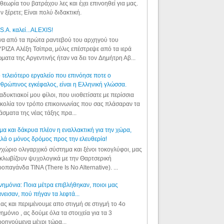
θεωρία του βατράχου λες και έχει επινοηθεί για μας.
ν ξέρετε; Είναι πολύ διδακτική.
S.A. καλεί...ALEXIS!
α από τα πρώτα ραντεβού του αρχηγού του
ΡΙΖΑ Αλέξη Τσίπρα, μόλις επέστρεψε από τα ιερά
ματα της Αργεντινής ήταν να δει τον Δημήτρη Αβ...
 τελειότερο εργαλείο που επινόησε ποτε ο
θρώπινος εγκέφαλος, είναι η Ελληνική γλώσσα.
αδυκτιακοί μου φίλοι, που υιοθετίσατε με περίσσια
κολία τον τρόπο επικοινωνίας που σας πλάσαραν τα
άσματα της νέας τάξης πρα...
μα και δάκρυα πλέον η εναλλακτική για την χώρα,
λά ο μόνος δρόμος προς την ελευθερία!
χώριο ολιγαρχικό σύστημα και ξένοι τοκογλύφοι, μας
κλωβίζουν ψυχολογικά με την Θαρτσερική
οπαγάνδα TINA (There Is No Alternative). ...
ημόνια: Ποια μέτρα επιβλήθηκαν, ποιοι μας
νεισαν, πού πήγαν τα λεφτά...
ας και περιμένουμε απο στιγμή σε στιγμή το 4ο
ημόνιο , ας δούμε όλα τα στοιχεία για τα 3
οηγούμενα μέχρι τώρα...