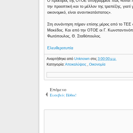
Ο πρόεδρος της ΟΤΟΕ υπογράμμισε πως «είναι π
την προοπτική και το μέλλον της τραπέζης, γιατί 
οικονομικό, είναι αναντικατάστατος».
Στη συνάντηση πήραν επίσης μέρος από το ΤΕΕ ο
Μακέδος. Και από την ΟΤΟΕ οι Γ. Κωνσταντινόπ
Φωτόπουλος, Θ. Σταθόπουλος.
Ελευθεροτυπία
Αναρτήθηκε από
Unknown
στις
3:00:00 μ.μ.
Κατηγορία:
Αποκαλύψεις
,
Οικονομία
Επόμενο
Ευσεβείς Πόθοι!