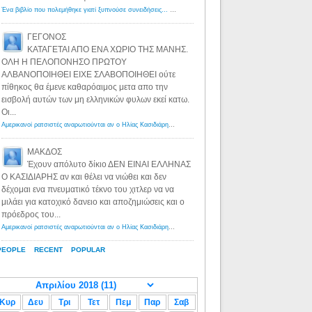
Ένα βιβλίο που πολεμήθηκε γιατί ξυπνούσε συνειδήσεις... - Λόγιος Ερμής | Η γνώση ξεκινάει με την αναζήτηση...
ΓΕΓΟΝΟΣ
ΚΑΤΑΓΕΤΑΙ ΑΠΟ ΕΝΑ ΧΩΡΙΟ ΤΗΣ ΜΑΝΗΣ.
ΟΛΗ Η ΠΕΛΟΠΟΝΗΣΟ ΠΡΩΤΟΥ
ΑΛΒΑΝΟΠΟΙΗΘΕΙ ΕΙΧΕ ΣΛΑΒΟΠΟΙΗΘΕΙ ούτε
πίθηκος θα έμενε καθαρόαιμος μετα απο την
εισβολή αυτών των μη ελληνικών φυλων εκεί κατω.
Οι...
Αμερικανοί ρατσιστές αναρωτιούνται αν ο Ηλίας Κασιδιάρης ανήκει στη λευκή φυλή... - Λόγιος Ερμής
·
8 yea
ΜΑΚΔΟΣ
Έχουν απόλυτο δίκιο ΔΕΝ ΕΙΝΑΙ ΕΛΛΗΝΑΣ
Ο ΚΑΣΙΔΙΑΡΗΣ αν και θέλει να νιώθει και δεν
δέχομαι ενα πνευματικό τέκνο του χιτλερ να να
μιλάει για κατοχικό δανειο και αποζημιώσεις και ο
πρόεδρος του...
Αμερικανοί ρατσιστές αναρωτιούνται αν ο Ηλίας Κασιδιάρης ανήκει στη λευκή φυλή... - Λόγιος Ερμής
·
8 yea
PEOPLE
RECENT
POPULAR
Κυρ
Δευ
Τρι
Τετ
Πεμ
Παρ
Σαβ