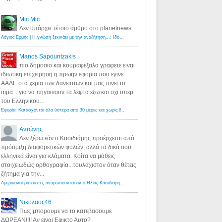
Mic Mic
Δεν υπάρχει τέτοιο άρθρο στο planetnews
Λόγιος Ερμής | Η γνώση ξεκινάει με την αναζήτηση...: Ιδού οι 18 που χρωστούν 11 δις ευρώ!
·
6 years ago
Manos Sapountzakis
πιο δημοσιο και κουραφεξαλα γραφετε ειναι
ιδιωτικη επιχειρηση η πρωην εφορια που εγινε
ΑΑΔΕ στα χερια των δανειστων και μας πινει το
αιμα... για να πηγαινουν τα λεφτα εξω και οχι υπερ
του Ελληνικου...
Εφορία: Κατάσχονται όλα ύστερα από 30 μέρες και χωρίς δικαστικές αποφάσεις - Λόγιος Ερμής
·
6 years ag
Αντώνης
Δεν ξέρω εάν ο Κασιδιάρης προέρχεται από
πρόσμιξη διαφορετικών φυλών, αλλά τα δικά σου
ελληνικά είναι για κλάματα. Κοίτα να μάθεις
στοιχειωδώς ορθογραφία...τουλάχιστον όταν θέτεις
ζήτημα για την...
Αμερικανοί ρατσιστές αναρωτιούνται αν ο Ηλίας Κασιδιάρης ανήκει στη λευκή φυλή... - Λόγιος Ερμής
·
7 yea
Νικολαος46
Πως μπορουμε να το κατεβασουμε
ΔΩΡΕΑΝ!!!! Αν ειναι Εφικτο Αυτο?