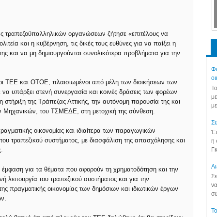
ας τραπεζοϋπαλληλικών οργανώσεων ζήτησε «επιτέλους να
ολιτεία και η κυβέρνηση, τις δικές τους ευθύνες για να παίξει η
 της και να μη δημιουργούνται συνολικότερα προβλήματα για την
Φά
οι
ι ΤΕΕ και ΟΤΟΕ, πλαισιωμένοι από μέλη των διοικήσεων των
Το
να υπάρξει στενή συνεργασία και κοινές δράσεις των φορέων
με
 στήριξη της Τράπεζας Αττικής, την αυτόνομη παρουσία της και
με
ων Μηχανικών, του ΤΣΜΕΔΕ, στη μετοχική της σύνθεση.
Συ
ραγματικής οικονομίας και ιδιαίτερα των παραγωγικών
Έπ
ς του τραπεζικού συστήματος, με διασφάλιση της απασχόλησης και
η 
Γκ
.
Aι
ε έμφαση για τα θέματα που αφορούν τη χρηματοδότηση και την
Σε
νή λειτουργία του τραπεζικού συστήματος και για την
να
ης πραγματικής οικονομίας των δημόσιων και ιδιωτικών έργων
συ
ν.
Το