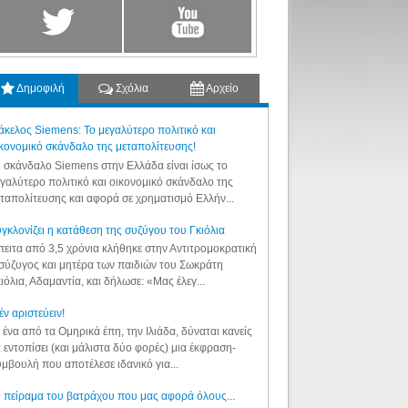
Δημοφιλή
Σχόλια
Αρχείο
κελος Siemens: Το μεγαλύτερο πολιτικό και
κονομικό σκάνδαλο της μεταπολίτευσης!
 σκάνδαλο Siemens στην Ελλάδα είναι ίσως το
γαλύτερο πολιτικό και οικονομικό σκάνδαλο της
ταπολίτευσης και αφορά σε χρηματισμό Ελλήν...
γκλονίζει η κατάθεση της συζύγου του Γκιόλια
ειτα από 3,5 χρόνια κλήθηκε στην Αντιτρομοκρατική
σύζυγος και μητέρα των παιδιών του Σωκράτη
ιόλια, Αδαμαντία, και δήλωσε: «Μας έλεγ...
έν αριστεύειν!
 ένα από τα Ομηρικά έπη, την Ιλιάδα, δύναται κανείς
 εντοπίσει (και μάλιστα δύο φορές) μια έκφραση-
μβουλή που αποτέλεσε ιδανικό για...
 πείραμα του βατράχου που μας αφορά όλους...