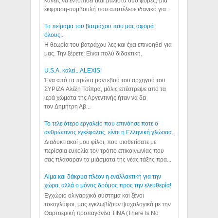
κανείς να εντοπίσει (και μάλιστα δύο φορές) μια
έκφραση-συμβουλή που αποτέλεσε ιδανικό για...
Το πείραμα του βατράχου που μας αφορά
όλους...
Η θεωρία του βατράχου λες και έχει επινοηθεί για
μας. Την ξέρετε; Είναι πολύ διδακτική.
U.S.A. καλεί...ALEXIS!
Ένα από τα πρώτα ραντεβού του αρχηγού του
ΣΥΡΙΖΑ Αλέξη Τσίπρα, μόλις επέστρεψε από τα
ιερά χώματα της Αργεντινής ήταν να δει
τον Δημήτρη Αβ...
Το τελειότερο εργαλείο που επινόησε ποτε ο
ανθρώπινος εγκέφαλος, είναι η Ελληνική γλώσσα.
Διαδυκτιακοί μου φίλοι, που υιοθετίσατε με
περίσσια ευκολία τον τρόπο επικοινωνίας που
σας πλάσαραν τα μιάσματα της νέας τάξης πρα...
Αίμα και δάκρυα πλέον η εναλλακτική για την
χώρα, αλλά ο μόνος δρόμος προς την ελευθερία!
Εγχώριο ολιγαρχικό σύστημα και ξένοι
τοκογλύφοι, μας εγκλωβίζουν ψυχολογικά με την
Θαρτσερική προπαγάνδα TINA (There Is No