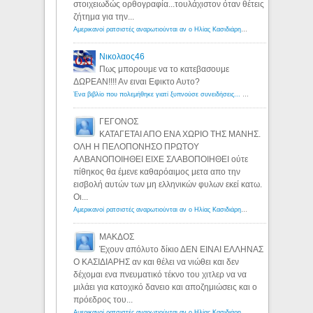
στοιχειωδώς ορθογραφία...τουλάχιστον όταν θέτεις
ζήτημα για την...
Αμερικανοί ρατσιστές αναρωτιούνται αν ο Ηλίας Κασιδιάρης ανήκει στη λευκή φυλή... - Λόγιος Ερμής
Νικολαος46
Πως μπορουμε να το κατεβασουμε
ΔΩΡΕΑΝ!!!! Αν ειναι Εφικτο Αυτο?
Ένα βιβλίο που πολεμήθηκε γιατί ξυπνούσε συνειδήσεις... - Λόγιος Ερμής | Η γνώση ξεκινάει με την αναζήτηση...
ΓΕΓΟΝΟΣ
ΚΑΤΑΓΕΤΑΙ ΑΠΟ ΕΝΑ ΧΩΡΙΟ ΤΗΣ ΜΑΝΗΣ.
ΟΛΗ Η ΠΕΛΟΠΟΝΗΣΟ ΠΡΩΤΟΥ
ΑΛΒΑΝΟΠΟΙΗΘΕΙ ΕΙΧΕ ΣΛΑΒΟΠΟΙΗΘΕΙ ούτε
πίθηκος θα έμενε καθαρόαιμος μετα απο την
εισβολή αυτών των μη ελληνικών φυλων εκεί κατω.
Οι...
Αμερικανοί ρατσιστές αναρωτιούνται αν ο Ηλίας Κασιδιάρης ανήκει στη λευκή φυλή... - Λόγιος Ερμής
ΜΑΚΔΟΣ
Έχουν απόλυτο δίκιο ΔΕΝ ΕΙΝΑΙ ΕΛΛΗΝΑΣ
Ο ΚΑΣΙΔΙΑΡΗΣ αν και θέλει να νιώθει και δεν
δέχομαι ενα πνευματικό τέκνο του χιτλερ να να
μιλάει για κατοχικό δανειο και αποζημιώσεις και ο
πρόεδρος του...
Αμερικανοί ρατσιστές αναρωτιούνται αν ο Ηλίας Κασιδιάρης ανήκει στη λευκή φυλή... - Λόγιος Ερμής