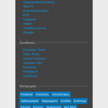
Αρθρογράφοι/Συντάκτες
Web TV
Android application
RSS
Facebook
Twitter
Youtube Channel
Google+
Συνδέσεις
Ελληνικός Τύπος
Ξένος Τύπος
Φιλικοί Ιστοχώροι
Χρήσιμα Links
Ομογένεια
Ραδιόφωνο
Στηρίζουμε
Κατηγορίες
Featured
Αναλύσεις
Αποκαλύψεις
Αρθρογραφία
Αφιερώματα
Ελλάδα
Επιστήμη
Ιστορία
Κόσμος
Μυθολογία
Νέα Τάξη