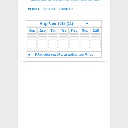
PEOPLE
RECENT
POPULAR
Κυρ
Δευ
Τρι
Τετ
Πεμ
Παρ
Σαβ
◄
Κλίκ εδώ για όλα τα άρθρα του Μήνα