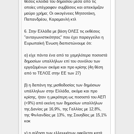
θέσεις κλειδιά του δημοσίου μέσα από τις
οποίες υπέγραφαν συμβάσεις και απεκόμιζαν
μαύρο χρήμα; Οι οικογένειες Μητσοτάκη,
Παπανδρέου, Καραμανλή κτλ
6. Στην Ελλάδα με βάση ΟΛΕΣ τις εκθέσεις
"ανταγωνιστικότητας" που έχει παραγγείλει η
Ευρωπαϊκή Ένωση διαπιστώνουμε ότι:
α) είχε πάντα ένα από τα χαμηλότερα ποσοστά
δηµοσίων υπαλλήλων επί του συνόλου των
εργαζομένων ακόμα και προ κρίσης (4η θέση
από το ΤΕΛΟΣ στην ΕΕ των 27)
β) η δαπάνη της μισθοδοσίας των δημόσιων
υπάλληλων στην Ελλάδα, ακόμα και προ
κρίσης, ήταν η µικρότερη ως ποσοστό του ΑΕΠ
(<9%) από εκείνη των δηµοσίων υπαλλήλων
της Δανίας µε 16,9%, της Γαλλίας µε 12,8%,
της Φινλανδίας µε 13%, της Σουηδίας µε 15,1%
κοκ
γ) η αύξηση των ελλειμμάτων οφείλεται κατά