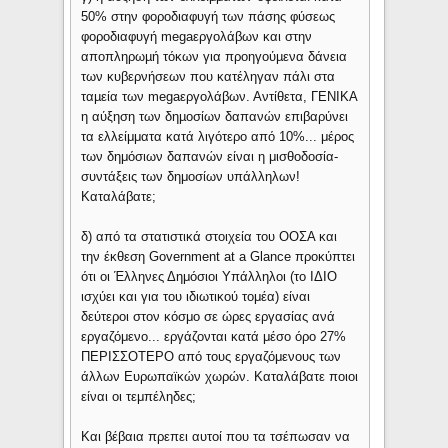
50% στην φοροδιαφυγή των πάσης φύσεως
φοροδιαφυγή megaεργολάβων και στην
αποπληρωµή τόκων για προηγούµενα δάνεια
των κυβερνήσεων που κατέληγαν πάλι στα
ταµεία των megaεργολάβων. Αντίθετα, ΓΕΝΙΚΑ
η αύξηση των δηµοσίων δαπανών επιβαρύνει
τα ελλείμματα κατά λιγότερο από 10%... μέρος
των δημόσιων δαπανών είναι η μισθοδοσία-
συντάξεις των δημοσίων υπάλληλων!
Καταλάβατε;
δ) από τα στατιστικά στοιχεία του ΟΟΣΑ και
την έκθεση Government at a Glance προκύπτει
ότι οι Έλληνες Δημόσιοι Υπάλληλοι (το ΙΔΙΟ
ισχύει και για του ιδιωτικού τομέα) είναι
δεύτεροι στον κόσμο σε ώρες εργασίας ανά
εργαζόμενο... εργάζονται κατά μέσο όρο 27%
ΠΕΡΙΣΣΟΤΕΡΟ από τους εργαζόμενους των
άλλων Ευρωπαϊκών χωρών. Καταλάβατε ποιοι
είναι οι τεμπέληδες;
Και βέβαια πρεπει αυτοί που τα τσέπωσαν να