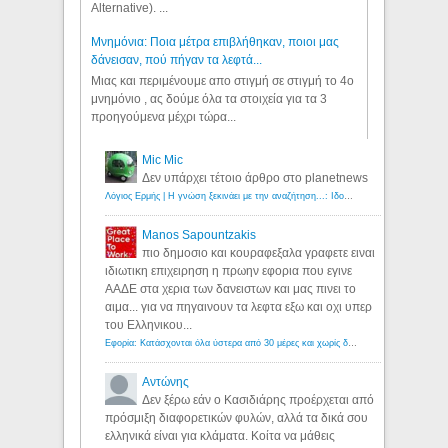
Alternative). ...
Μνημόνια: Ποια μέτρα επιβλήθηκαν, ποιοι μας
δάνεισαν, πού πήγαν τα λεφτά...
Μιας και περιμένουμε απο στιγμή σε στιγμή το 4ο
μνημόνιο , ας δούμε όλα τα στοιχεία για τα 3
προηγούμενα μέχρι τώρα...
Mic Mic
Δεν υπάρχει τέτοιο άρθρο στο planetnews
Λόγιος Ερμής | Η γνώση ξεκινάει με την αναζήτηση...: Ιδού οι 18 που χρωστούν 11 δις ευρώ!
Manos Sapountzakis
πιο δημοσιο και κουραφεξαλα γραφετε ειναι
ιδιωτικη επιχειρηση η πρωην εφορια που εγινε
ΑΑΔΕ στα χερια των δανειστων και μας πινει το
αιμα... για να πηγαινουν τα λεφτα εξω και οχι υπερ
του Ελληνικου...
Εφορία: Κατάσχονται όλα ύστερα από 30 μέρες και χωρίς δικαστικές αποφάσεις - Λόγιος Ερμής
Αντώνης
Δεν ξέρω εάν ο Κασιδιάρης προέρχεται από
πρόσμιξη διαφορετικών φυλών, αλλά τα δικά σου
ελληνικά είναι για κλάματα. Κοίτα να μάθεις