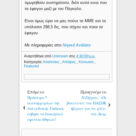
τιμωρηθούν αυστηρότατα, διότι αυτοί ειναι που
τα έφαγαν μαζί με τον Πάγκαλο.
Είναι όμως ώρα να μας πούνε τα ΜΜΕ και τα
υπόλοιπα 298,5 δις, που πήγαν και ποιοι τα
έφαγαν.
Με πληροφορίες απο
Νομικά Ανάλατα
Αναρτήθηκε από
Unknown
στις
4:30:00 μ.μ.
Κατηγορία:
Αναλύσεις
,
Απόψεις
,
Κοινωνία
,
Featured
Επόμενο
Προηγούμενο
Πρόστιμο 7
Ν.Ζήγρας: «Οι
εκατομμυρίων της
βουλευτές του ΠΑΣΟΚ
πολυεθνικής Unilever,
ήξεραν για τις μίζες
έσβησε το διοικητικό
του Άκη»
εφετείο Αθηνών!