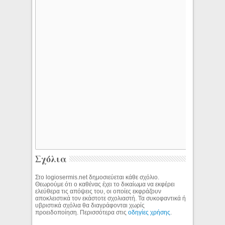
Σχόλια
Στο logiosermis.net δημοσιεύεται κάθε σχόλιο.
Θεωρούμε ότι ο καθένας έχει το δικαίωμα να εκφέρει
ελεύθερα τις απόψεις του, οι οποίες εκφράζουν
αποκλειστικά τον εκάστοτε σχολιαστή. Τα συκοφαντικά ή
υβριστικά σχόλια θα διαγράφονται χωρίς
προειδοποίηση. Περισσότερα στις
οδηγίες χρήσης
.