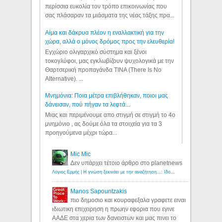
περίσσια ευκολία τον τρόπο επικοινωνίας που
σας πλάσαραν τα μιάσματα της νέας τάξης πρα...
Αίμα και δάκρυα πλέον η εναλλακτική για την
χώρα, αλλά ο μόνος δρόμος προς την ελευθερία!
Εγχώριο ολιγαρχικό σύστημα και ξένοι
τοκογλύφοι, μας εγκλωβίζουν ψυχολογικά με την
Θαρτσερική προπαγάνδα TINA (There Is No
Alternative). ...
Μνημόνια: Ποια μέτρα επιβλήθηκαν, ποιοι μας
δάνεισαν, πού πήγαν τα λεφτά...
Μιας και περιμένουμε απο στιγμή σε στιγμή το 4ο
μνημόνιο , ας δούμε όλα τα στοιχεία για τα 3
προηγούμενα μέχρι τώρα...
Mic Mic
Δεν υπάρχει τέτοιο άρθρο στο planetnews
Λόγιος Ερμής | Η γνώση ξεκινάει με την αναζήτηση...: Ιδού οι 18 που χρωστούν 11 δις ευρώ!
Manos Sapountzakis
πιο δημοσιο και κουραφεξαλα γραφετε ειναι
ιδιωτικη επιχειρηση η πρωην εφορια που εγινε
ΑΑΔΕ στα χερια των δανειστων και μας πινει το