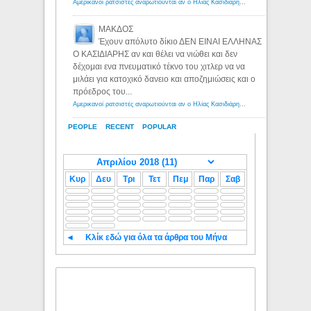
Αμερικανοί ρατσιστές αναρωτιούνται αν ο Ηλίας Κασιδιάρης ανήκει στη λευκή φυλή... - Λόγιος Ερμής
ΜΑΚΔΟΣ
Έχουν απόλυτο δίκιο ΔΕΝ ΕΙΝΑΙ ΕΛΛΗΝΑΣ
Ο ΚΑΣΙΔΙΑΡΗΣ αν και θέλει να νιώθει και δεν
δέχομαι ενα πνευματικό τέκνο του χιτλερ να να
μιλάει για κατοχικό δανειο και αποζημιώσεις και ο
πρόεδρος του...
Αμερικανοί ρατσιστές αναρωτιούνται αν ο Ηλίας Κασιδιάρης ανήκει στη λευκή φυλή... - Λόγιος Ερμής
PEOPLE
RECENT
POPULAR
Κυρ
Δευ
Τρι
Τετ
Πεμ
Παρ
Σαβ
◄
Κλίκ εδώ για όλα τα άρθρα του Μήνα