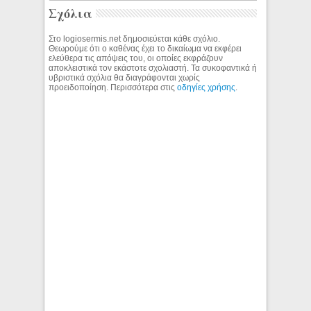
Σχόλια
Στο logiosermis.net δημοσιεύεται κάθε σχόλιο.
Θεωρούμε ότι ο καθένας έχει το δικαίωμα να εκφέρει
ελεύθερα τις απόψεις του, οι οποίες εκφράζουν
αποκλειστικά τον εκάστοτε σχολιαστή. Τα συκοφαντικά ή
υβριστικά σχόλια θα διαγράφονται χωρίς
προειδοποίηση. Περισσότερα στις
οδηγίες χρήσης
.