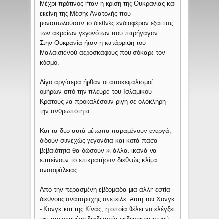
Μέχρι πρότινος ήταν η κρίση της Ουκρανίας και
εκείνη της Μέσης Ανατολής που
μονοπωλούσαν το διεθνές ενδιαφέρον εξαιτίας
των ακραίων γεγονότων που παρήγαγαν.
Στην Ουκρανία ήταν η κατάρριψη του
Μαλαισιανού αεροσκάφους που σόκαρε τον
κόσμο.
Λίγο αργότερα ήρθαν οι αποκεφαλισμοί
ομήρων από την πλευρά του Ισλαμικού
Κράτους να προκαλέσουν ρίγη σε ολόκληρη
την ανθρωπότητα.
Και τα δυο αυτά μέτωπα παραμένουν ενεργά,
δίδουν συνεχώς γεγονότα και κατά πάσα
βεβαιότητα θα δώσουν κι άλλα, ικανά να
επιτείνουν το επικρατήσαν διεθνώς κλίμα
ανασφάλειας.
Από την περασμένη εβδομάδα μια άλλη εστία
διεθνούς αναταραχής ανέτειλε. Αυτή του Χονγκ
- Κονγκ και της Κίνας, η οποία θέλει να ελέγξει
την υπεσχημένη διαδικασία εκδημοκρατισμού.