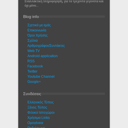
Εναλλακτική πληροφόρηση, για τα τρέχοντα γεγονότα και
όχι μόνο...
Blog info
Σχετικά με εμάς
Eπικοινωνία
Όροι Χρήσης
Σχόλια
Αρθρογράφοι/Συντάκτες
Web TV
Android application
RSS
Facebook
Twitter
Youtube Channel
Google+
Συνδέσεις
Ελληνικός Τύπος
Ξένος Τύπος
Φιλικοί Ιστοχώροι
Χρήσιμα Links
Ομογένεια