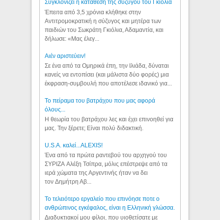
Συγκλονίζει η κατάθεση της συζύγου του Γκιόλια
Έπειτα από 3,5 χρόνια κλήθηκε στην
Αντιτρομοκρατική η σύζυγος και μητέρα των
παιδιών του Σωκράτη Γκιόλια, Αδαμαντία, και
δήλωσε: «Μας έλεγ...
Aιέν αριστεύειν!
Σε ένα από τα Ομηρικά έπη, την Ιλιάδα, δύναται
κανείς να εντοπίσει (και μάλιστα δύο φορές) μια
έκφραση-συμβουλή που αποτέλεσε ιδανικό για...
Το πείραμα του βατράχου που μας αφορά
όλους...
Η θεωρία του βατράχου λες και έχει επινοηθεί για
μας. Την ξέρετε; Είναι πολύ διδακτική.
U.S.A. καλεί...ALEXIS!
Ένα από τα πρώτα ραντεβού του αρχηγού του
ΣΥΡΙΖΑ Αλέξη Τσίπρα, μόλις επέστρεψε από τα
ιερά χώματα της Αργεντινής ήταν να δει
τον Δημήτρη Αβ...
Το τελειότερο εργαλείο που επινόησε ποτε ο
ανθρώπινος εγκέφαλος, είναι η Ελληνική γλώσσα.
Διαδυκτιακοί μου φίλοι, που υιοθετίσατε με