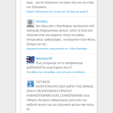
αιμα... για να πηγαινουν τα λεφτα εξω και οχι υπερ
του Ελληνικου...
Εφορία: Κατάσχονται όλα ύστερα από 30 μέρες και χωρίς δικαστικές αποφάσεις - Λόγιος Ερμής
Αντώνης
Δεν ξέρω εάν ο Κασιδιάρης προέρχεται από
πρόσμιξη διαφορετικών φυλών, αλλά τα δικά σου
ελληνικά είναι για κλάματα. Κοίτα να μάθεις
στοιχειωδώς ορθογραφία...τουλάχιστον όταν θέτεις
ζήτημα για την...
Αμερικανοί ρατσιστές αναρωτιούνται αν ο Ηλίας Κασιδιάρης ανήκει στη λευκή φυλή... - Λόγιος Ερμής
Νικολαος46
Πως μπορουμε να το κατεβασουμε
ΔΩΡΕΑΝ!!!! Αν ειναι Εφικτο Αυτο?
Ένα βιβλίο που πολεμήθηκε γιατί ξυπνούσε συνειδήσεις... - Λόγιος Ερμής | Η γνώση ξεκινάει με την αναζήτηση...
ΓΕΓΟΝΟΣ
ΚΑΤΑΓΕΤΑΙ ΑΠΟ ΕΝΑ ΧΩΡΙΟ ΤΗΣ ΜΑΝΗΣ.
ΟΛΗ Η ΠΕΛΟΠΟΝΗΣΟ ΠΡΩΤΟΥ
ΑΛΒΑΝΟΠΟΙΗΘΕΙ ΕΙΧΕ ΣΛΑΒΟΠΟΙΗΘΕΙ ούτε
πίθηκος θα έμενε καθαρόαιμος μετα απο την
εισβολή αυτών των μη ελληνικών φυλων εκεί κατω.
Οι...