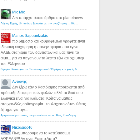
Mic Mic
Δεν υπάρχει τέτοιο άρθρο στο planetnews
Λόγιος Ερμής | Η γνώση ξεκινάει με την αναζήτηση...: Ιδού οι 18 που χρωστούν 11 δις ευρώ!
·
6 years ago
Manos Sapountzakis
πιο δημοσιο και κουραφεξαλα γραφετε ειναι
ιδιωτικη επιχειρηση η πρωην εφορια που εγινε
ΑΑΔΕ στα χερια των δανειστων και μας πινει το
αιμα... για να πηγαινουν τα λεφτα εξω και οχι υπερ
του Ελληνικου...
Εφορία: Κατάσχονται όλα ύστερα από 30 μέρες και χωρίς δικαστικές αποφάσεις - Λόγιος Ερμής
·
6 years ag
Αντώνης
Δεν ξέρω εάν ο Κασιδιάρης προέρχεται από
πρόσμιξη διαφορετικών φυλών, αλλά τα δικά σου
ελληνικά είναι για κλάματα. Κοίτα να μάθεις
στοιχειωδώς ορθογραφία...τουλάχιστον όταν θέτεις
ζήτημα για την...
Αμερικανοί ρατσιστές αναρωτιούνται αν ο Ηλίας Κασιδιάρης ανήκει στη λευκή φυλή... - Λόγιος Ερμής
·
7 yea
Νικολαος46
Πως μπορουμε να το κατεβασουμε
ΔΩΡΕΑΝ!!!! Αν ειναι Εφικτο Αυτο?