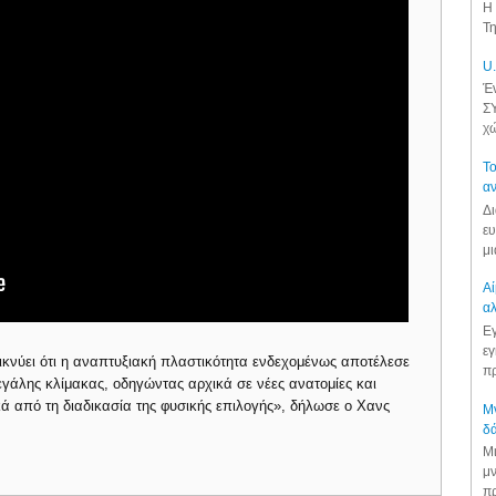
Η 
Τη
U.
Έν
ΣΥ
χώ
Το
αν
Δι
ευ
μι
Αί
αλ
Εγ
εγ
ικνύει ότι η αναπτυξιακή πλαστικότητα ενδεχομένως αποτέλεσε
πρ
εγάλης κλίμακας, οδηγώντας αρχικά σε νέες ανατομίες και
ά από τη διαδικασία της φυσικής επιλογής», δήλωσε ο Χανς
Μν
δά
Μι
μν
πρ