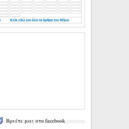
◄
Κλίκ εδώ για όλα τα άρθρα του Μήνα
Βρείτε μας στο facebook