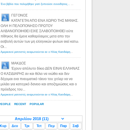
Ένα βιβλίο που πολεμήθηκε γιατί ξυπνούσε συνειδήσεις... - Λόγιος Ερμής | Η γνώση ξεκινάει με την αναζήτηση...
ΓΕΓΟΝΟΣ
ΚΑΤΑΓΕΤΑΙ ΑΠΟ ΕΝΑ ΧΩΡΙΟ ΤΗΣ ΜΑΝΗΣ.
ΟΛΗ Η ΠΕΛΟΠΟΝΗΣΟ ΠΡΩΤΟΥ
ΑΛΒΑΝΟΠΟΙΗΘΕΙ ΕΙΧΕ ΣΛΑΒΟΠΟΙΗΘΕΙ ούτε
πίθηκος θα έμενε καθαρόαιμος μετα απο την
εισβολή αυτών των μη ελληνικών φυλων εκεί κατω.
Οι...
Αμερικανοί ρατσιστές αναρωτιούνται αν ο Ηλίας Κασιδιάρης ανήκει στη λευκή φυλή... - Λόγιος Ερμής
·
8 yea
ΜΑΚΔΟΣ
Έχουν απόλυτο δίκιο ΔΕΝ ΕΙΝΑΙ ΕΛΛΗΝΑΣ
Ο ΚΑΣΙΔΙΑΡΗΣ αν και θέλει να νιώθει και δεν
δέχομαι ενα πνευματικό τέκνο του χιτλερ να να
μιλάει για κατοχικό δανειο και αποζημιώσεις και ο
πρόεδρος του...
Αμερικανοί ρατσιστές αναρωτιούνται αν ο Ηλίας Κασιδιάρης ανήκει στη λευκή φυλή... - Λόγιος Ερμής
·
8 yea
PEOPLE
RECENT
POPULAR
Κυρ
Δευ
Τρι
Τετ
Πεμ
Παρ
Σαβ