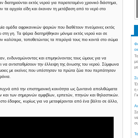
ν διατηρούνται εκτός νερού για παρατεταμένο χρονικό διάστημα,
ν τα αρχαία είδη και έκαναν τη μετάβαση από το νερό στο
ς μία ομάδα αφρικανικών ψαριών που διαθέτουν πνεύμονες εκτός
 στη γη. Τα ψάρια διατηρήθηκαν μόνιμα εκτός νερού και σε
ύν καλύτερα, τοποθετώντας τα πτερύγιά τους πιο κοντά στο σώμα
Φά
οι
Το
αν, ενδυναμώνοντας και επιμηκύνοντας τους ώμους για να
με
ι να αντισταθμίσουν την έλλειψη της άνωσης του νερού. Σύμφωνα
με
ρόμοιες με εκείνες που υπέστησαν τα πρώτα ζώα που περπάτησαν
ρόνια.
Συ
Έπ
ι συχνά από την επιστημονική κοινότητα ως ζωντανά απολιθώματα
η 
ιών και των σημερινών αμφιβίων, ερπετών, πτηνών και θηλαστικών.
Γκ
στο έδαφος, κυρίως για να μεταφέρονται από ένα βάλτο σε άλλο,
Aι
Σε
να
συ
Το