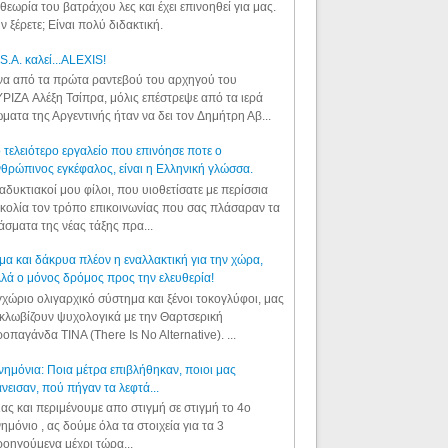
θεωρία του βατράχου λες και έχει επινοηθεί για μας.
ν ξέρετε; Είναι πολύ διδακτική.
S.A. καλεί...ALEXIS!
α από τα πρώτα ραντεβού του αρχηγού του
ΡΙΖΑ Αλέξη Τσίπρα, μόλις επέστρεψε από τα ιερά
ματα της Αργεντινής ήταν να δει τον Δημήτρη Αβ...
 τελειότερο εργαλείο που επινόησε ποτε ο
θρώπινος εγκέφαλος, είναι η Ελληνική γλώσσα.
αδυκτιακοί μου φίλοι, που υιοθετίσατε με περίσσια
κολία τον τρόπο επικοινωνίας που σας πλάσαραν τα
άσματα της νέας τάξης πρα...
μα και δάκρυα πλέον η εναλλακτική για την χώρα,
λά ο μόνος δρόμος προς την ελευθερία!
χώριο ολιγαρχικό σύστημα και ξένοι τοκογλύφοι, μας
κλωβίζουν ψυχολογικά με την Θαρτσερική
οπαγάνδα TINA (There Is No Alternative). ...
ημόνια: Ποια μέτρα επιβλήθηκαν, ποιοι μας
νεισαν, πού πήγαν τα λεφτά...
ας και περιμένουμε απο στιγμή σε στιγμή το 4ο
ημόνιο , ας δούμε όλα τα στοιχεία για τα 3
οηγούμενα μέχρι τώρα...