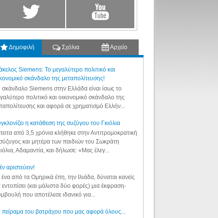
Δημοφιλή
Σχόλια
Αρχείο
κελος Siemens: Το μεγαλύτερο πολιτικό και
κονομικό σκάνδαλο της μεταπολίτευσης!
 σκάνδαλο Siemens στην Ελλάδα είναι ίσως το
γαλύτερο πολιτικό και οικονομικό σκάνδαλο της
ταπολίτευσης και αφορά σε χρηματισμό Ελλήν...
γκλονίζει η κατάθεση της συζύγου του Γκιόλια
ειτα από 3,5 χρόνια κλήθηκε στην Αντιτρομοκρατική
σύζυγος και μητέρα των παιδιών του Σωκράτη
ιόλια, Αδαμαντία, και δήλωσε: «Μας έλεγ...
έν αριστεύειν!
 ένα από τα Ομηρικά έπη, την Ιλιάδα, δύναται κανείς
 εντοπίσει (και μάλιστα δύο φορές) μια έκφραση-
μβουλή που αποτέλεσε ιδανικό για...
 πείραμα του βατράχου που μας αφορά όλους...