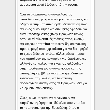
αναμένεται αργή έξοδος από την ύφεση.
Ολα τα παραπάνω αντανακλούν τις
αποκλίνουσες μακροοικονομικές απαιτήσεις και
οδηγούν στην (πολιτικά ορθή) διαπίστωση πως
αφ' ενός οι νομισματικές συνθήκες οφείλουν να
είναι υποστηρικτικές (πλην Βραζιλίας-Ινδίας
όπου οι πληθωριστικές πιέσεις παραμένουν),
αφ' ετέρου απαιτείται επιπλέον δημοσιονομική
προσαρμογή όπου χρειάζεται για να διατηρηθεί
το χρέος βιώσιμο· οπότε, άλλες χώρες πρέπει
«να αρπάξουν την ευκαιρία» για διαρθρωτικές
αλλαγές και άλλες «να είναι πιο φιλόδοξες»
στην προώθηση του ανταγωνισμού και της
απασχόλησης (βλ. μείωση των εργοδοτικών
εισφορών στη Γαλλία, απλούστευση
φορολογικού συστήματος σε Βραζιλία-Ινδία για
να έρθουν επενδύσεις).
Ολες, όμως, πρέπει να συνεχίσουν να
στηρίζουν τη ζήτηση κι εδώ είναι που χτυπάει
το καμπανάκι για την Ευρωζώνη, όπου ο