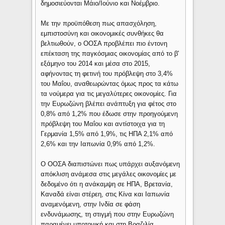
δημοσιεύονται Μάιο/Ιούνιο και Νοέμβριο.
Με την προϋπόθεση πως απασχόληση,
εμπιστοσύνη και οικονομικές συνθήκες θα
βελτιωθούν, ο ΟΟΣΑ προβλέπει πιο έντονη
επέκταση της παγκόσμιας οικονομίας από το β'
εξάμηνο του 2014 και μέσα στο 2015,
αφήνοντας τη φετινή του πρόβλεψη στο 3,4%
του Μαΐου, αναθεωρώντας όμως προς τα κάτω
τα νούμερα για τις μεγαλύτερες οικονομίες. Για
την Ευρωζώνη βλέπει ανάπτυξη για φέτος στο
0,8% από 1,2% που έδωσε στην προηγούμενη
πρόβλεψη του Μαΐου και αντίστοιχα για τη
Γερμανία 1,5% από 1,9%, τις ΗΠΑ 2,1% από
2,6% και την Ιαπωνία 0,9% από 1,2%.
Ο ΟΟΣΑ διαπιστώνει πως υπάρχει αυξανόμενη
απόκλιση ανάμεσα στις μεγάλες οικονομίες με
δεδομένο ότι η ανάκαμψη σε ΗΠΑ, Βρετανία,
Καναδά είναι στέρεη, στις Κίνα και Ιαπωνία
αναμενόμενη, στην Ινδία σε φάση
ενδυνάμωσης, τη στιγμή που στην Ευρωζώνη
παραμένει υποτονική και στη Βραζιλία