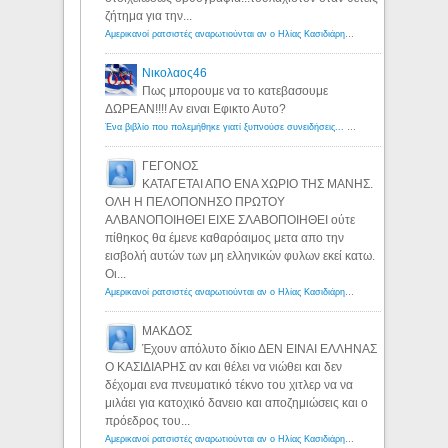
ζήτημα για την...
Αμερικανοί ρατσιστές αναρωτιούνται αν ο Ηλίας Κασιδιάρης ανήκει στη λευκή φυλή... - Λόγιος Ερμής
Νικολαος46
Πως μπορουμε να το κατεβασουμε
ΔΩΡΕΑΝ!!!! Αν ειναι Εφικτο Αυτο?
Ένα βιβλίο που πολεμήθηκε γιατί ξυπνούσε συνειδήσεις... - Λόγιος Ερμής | Η γνώση ξεκινάει με την αναζήτηση...
ΓΕΓΟΝΟΣ
ΚΑΤΑΓΕΤΑΙ ΑΠΟ ΕΝΑ ΧΩΡΙΟ ΤΗΣ ΜΑΝΗΣ.
ΟΛΗ Η ΠΕΛΟΠΟΝΗΣΟ ΠΡΩΤΟΥ
ΑΛΒΑΝΟΠΟΙΗΘΕΙ ΕΙΧΕ ΣΛΑΒΟΠΟΙΗΘΕΙ ούτε
πίθηκος θα έμενε καθαρόαιμος μετα απο την
εισβολή αυτών των μη ελληνικών φυλων εκεί κατω.
Οι...
Αμερικανοί ρατσιστές αναρωτιούνται αν ο Ηλίας Κασιδιάρης ανήκει στη λευκή φυλή... - Λόγιος Ερμής
ΜΑΚΔΟΣ
Έχουν απόλυτο δίκιο ΔΕΝ ΕΙΝΑΙ ΕΛΛΗΝΑΣ
Ο ΚΑΣΙΔΙΑΡΗΣ αν και θέλει να νιώθει και δεν
δέχομαι ενα πνευματικό τέκνο του χιτλερ να να
μιλάει για κατοχικό δανειο και αποζημιώσεις και ο
πρόεδρος του...
Αμερικανοί ρατσιστές αναρωτιούνται αν ο Ηλίας Κασιδιάρης ανήκει στη λευκή φυλή... - Λόγιος Ερμής