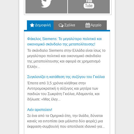
Δημοφιλή
Σχόλια
Αρχείο
Φάκελος Siemens: Το μεγαλύτερο πολιτικό και
οικονομικό σκάνδαλο της μεταπολίτευσης!
Το σκάνδαλο Siemens στην Ελλάδα είναι ίσως το
μεγαλύτερο πολιτικό και οικονομικό σκάνδαλο
της μεταπολίτευσης και αφορά σε χρηματισμό
Ελλήν...
Συγκλονίζει η κατάθεση της συζύγου του Γκιόλια
Έπειτα από 3,5 χρόνια κλήθηκε στην
Αντιτρομοκρατική η σύζυγος και μητέρα των
παιδιών του Σωκράτη Γκιόλια, Αδαμαντία, και
δήλωσε: «Μας έλεγ...
Aιέν αριστεύειν!
Σε ένα από τα Ομηρικά έπη, την Ιλιάδα, δύναται
κανείς να εντοπίσει (και μάλιστα δύο φορές) μια
έκφραση-συμβουλή που αποτέλεσε ιδανικό για...