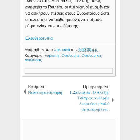
των G20 στην Αυστραλία, 20-21/9), όπως
αναφέρει το Reuters, οι Αμερικανοί αναμένεται
να ασκήσουν πιέσεις στους Ευρωπαίους ώστε
οι τελευταίοι να υιοθετήσουν αναπτυξιακά
μέτρα ενίσχυσης της ζήτησης.
Ελευθεροτυπία
Αναρτήθηκε από
Unknown
στις
6:00:00 μ.μ.
Κατηγορία:
Ευρώπη
,
Οικονομία
,
Οικονομικές
Αναλύσεις
Επόμενο
Προηγούμενο
Νεότερη ανάρτηση
Γ.Δελαστίκ: Ο Αλέξης
Τσίπρας ανέλαβε
δεσμεύσεις πολύ
συγκεκριμένες.