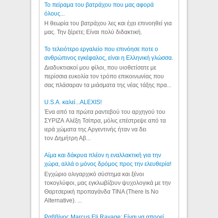
Το πείραμα του βατράχου που μας αφορά
όλους...
Η θεωρία του βατράχου λες και έχει επινοηθεί για
μας. Την ξέρετε; Είναι πολύ διδακτική.
Το τελειότερο εργαλείο που επινόησε ποτε ο
ανθρώπινος εγκέφαλος, είναι η Ελληνική γλώσσα.
Διαδυκτιακοί μου φίλοι, που υιοθετίσατε με
περίσσια ευκολία τον τρόπο επικοινωνίας που
σας πλάσαραν τα μιάσματα της νέας τάξης πρα...
U.S.A. καλεί...ALEXIS!
Ένα από τα πρώτα ραντεβού του αρχηγού του
ΣΥΡΙΖΑ Αλέξη Τσίπρα, μόλις επέστρεψε από τα
ιερά χώματα της Αργεντινής ήταν να δει
τον Δημήτρη Αβ...
Αίμα και δάκρυα πλέον η εναλλακτική για την
χώρα, αλλά ο μόνος δρόμος προς την ελευθερία!
Εγχώριο ολιγαρχικό σύστημα και ξένοι
τοκογλύφοι, μας εγκλωβίζουν ψυχολογικά με την
Θαρτσερική προπαγάνδα TINA (There Is No
Alternative). ...
Ραββίνος Marcus Eli Ravage: Είναι να απορεί