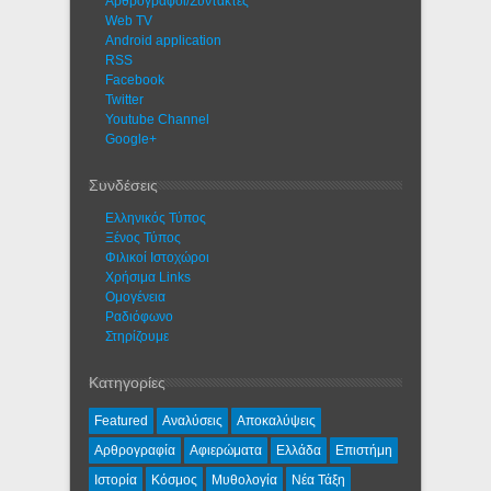
Αρθρογράφοι/Συντάκτες
Web TV
Android application
RSS
Facebook
Twitter
Youtube Channel
Google+
Συνδέσεις
Ελληνικός Τύπος
Ξένος Τύπος
Φιλικοί Ιστοχώροι
Χρήσιμα Links
Ομογένεια
Ραδιόφωνο
Στηρίζουμε
Κατηγορίες
Featured
Αναλύσεις
Αποκαλύψεις
Αρθρογραφία
Αφιερώματα
Ελλάδα
Επιστήμη
Ιστορία
Κόσμος
Μυθολογία
Νέα Τάξη