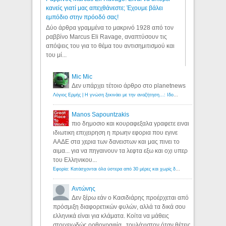
κανείς γιατί μας απεχθάνεστε; Έχουμε βάλει
εμπόδιο στην πρόοδό σας!
Δύο άρθρα γραμμένα το μακρινό 1928 από τον
ραββίνο Marcus Eli Ravage, αναπτύσουν τις
απόψεις του για το θέμα του αντισημιτισμού και
του μί...
Mic Mic
Δεν υπάρχει τέτοιο άρθρο στο planetnews
Λόγιος Ερμής | Η γνώση ξεκινάει με την αναζήτηση...: Ιδού οι 18 που χρωστούν 11 δις ευρώ!
Manos Sapountzakis
πιο δημοσιο και κουραφεξαλα γραφετε ειναι
ιδιωτικη επιχειρηση η πρωην εφορια που εγινε
ΑΑΔΕ στα χερια των δανειστων και μας πινει το
αιμα... για να πηγαινουν τα λεφτα εξω και οχι υπερ
του Ελληνικου...
Εφορία: Κατάσχονται όλα ύστερα από 30 μέρες και χωρίς δικαστικές αποφάσεις - Λόγιος Ερμής
Αντώνης
Δεν ξέρω εάν ο Κασιδιάρης προέρχεται από
πρόσμιξη διαφορετικών φυλών, αλλά τα δικά σου
ελληνικά είναι για κλάματα. Κοίτα να μάθεις
στοιχειωδώς ορθογραφία...τουλάχιστον όταν θέτεις