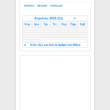
PEOPLE
RECENT
POPULAR
Κυρ
Δευ
Τρι
Τετ
Πεμ
Παρ
Σαβ
◄
Κλίκ εδώ για όλα τα άρθρα του Μήνα