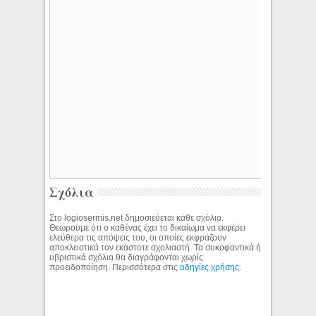
Σχόλια
Στο logiosermis.net δημοσιεύεται κάθε σχόλιο.
Θεωρούμε ότι ο καθένας έχει το δικαίωμα να εκφέρει
ελεύθερα τις απόψεις του, οι οποίες εκφράζουν
αποκλειστικά τον εκάστοτε σχολιαστή. Τα συκοφαντικά ή
υβριστικά σχόλια θα διαγράφονται χωρίς
προειδοποίηση. Περισσότερα στις
οδηγίες χρήσης
.