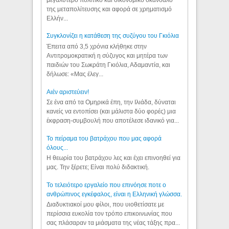
της μεταπολίτευσης και αφορά σε χρηματισμό
Ελλήν...
Συγκλονίζει η κατάθεση της συζύγου του Γκιόλια
Έπειτα από 3,5 χρόνια κλήθηκε στην
Αντιτρομοκρατική η σύζυγος και μητέρα των
παιδιών του Σωκράτη Γκιόλια, Αδαμαντία, και
δήλωσε: «Μας έλεγ...
Aιέν αριστεύειν!
Σε ένα από τα Ομηρικά έπη, την Ιλιάδα, δύναται
κανείς να εντοπίσει (και μάλιστα δύο φορές) μια
έκφραση-συμβουλή που αποτέλεσε ιδανικό για...
Το πείραμα του βατράχου που μας αφορά
όλους...
Η θεωρία του βατράχου λες και έχει επινοηθεί για
μας. Την ξέρετε; Είναι πολύ διδακτική.
Το τελειότερο εργαλείο που επινόησε ποτε ο
ανθρώπινος εγκέφαλος, είναι η Ελληνική γλώσσα.
Διαδυκτιακοί μου φίλοι, που υιοθετίσατε με
περίσσια ευκολία τον τρόπο επικοινωνίας που
σας πλάσαραν τα μιάσματα της νέας τάξης πρα...