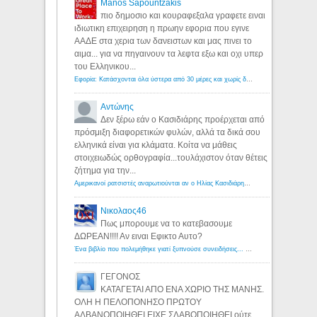
Manos Sapountzakis
πιο δημοσιο και κουραφεξαλα γραφετε ειναι
ιδιωτικη επιχειρηση η πρωην εφορια που εγινε
ΑΑΔΕ στα χερια των δανειστων και μας πινει το
αιμα... για να πηγαινουν τα λεφτα εξω και οχι υπερ
του Ελληνικου...
Εφορία: Κατάσχονται όλα ύστερα από 30 μέρες και χωρίς δικαστικές αποφάσεις - Λόγιος Ερμής
Αντώνης
Δεν ξέρω εάν ο Κασιδιάρης προέρχεται από
πρόσμιξη διαφορετικών φυλών, αλλά τα δικά σου
ελληνικά είναι για κλάματα. Κοίτα να μάθεις
στοιχειωδώς ορθογραφία...τουλάχιστον όταν θέτεις
ζήτημα για την...
Αμερικανοί ρατσιστές αναρωτιούνται αν ο Ηλίας Κασιδιάρης ανήκει στη λευκή φυλή... - Λόγιος Ερμής
Νικολαος46
Πως μπορουμε να το κατεβασουμε
ΔΩΡΕΑΝ!!!! Αν ειναι Εφικτο Αυτο?
Ένα βιβλίο που πολεμήθηκε γιατί ξυπνούσε συνειδήσεις... - Λόγιος Ερμής | Η γνώση ξεκινάει με την αναζήτηση...
ΓΕΓΟΝΟΣ
ΚΑΤΑΓΕΤΑΙ ΑΠΟ ΕΝΑ ΧΩΡΙΟ ΤΗΣ ΜΑΝΗΣ.
ΟΛΗ Η ΠΕΛΟΠΟΝΗΣΟ ΠΡΩΤΟΥ
ΑΛΒΑΝΟΠΟΙΗΘΕΙ ΕΙΧΕ ΣΛΑΒΟΠΟΙΗΘΕΙ ούτε