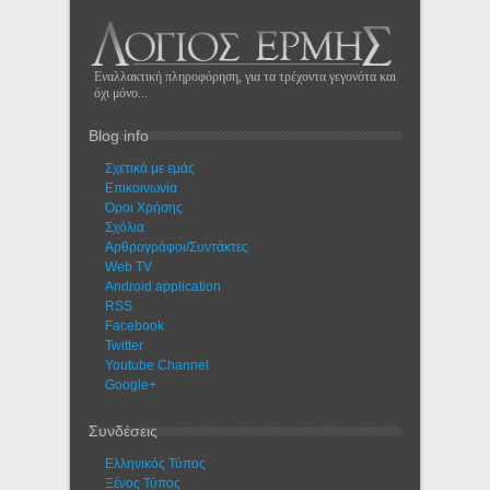
Εναλλακτική πληροφόρηση, για τα τρέχοντα γεγονότα και
όχι μόνο...
Blog info
Σχετικά με εμάς
Eπικοινωνία
Όροι Χρήσης
Σχόλια
Αρθρογράφοι/Συντάκτες
Web TV
Android application
RSS
Facebook
Twitter
Youtube Channel
Google+
Συνδέσεις
Ελληνικός Τύπος
Ξένος Τύπος