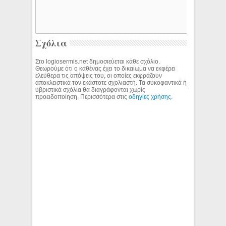
Σχόλια
Στο logiosermis.net δημοσιεύεται κάθε σχόλιο.
Θεωρούμε ότι ο καθένας έχει το δικαίωμα να εκφέρει
ελεύθερα τις απόψεις του, οι οποίες εκφράζουν
αποκλειστικά τον εκάστοτε σχολιαστή. Τα συκοφαντικά ή
υβριστικά σχόλια θα διαγράφονται χωρίς
προειδοποίηση. Περισσότερα στις
οδηγίες χρήσης
.