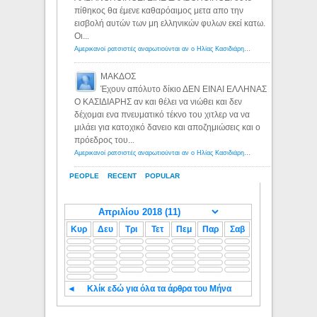
πίθηκος θα έμενε καθαρόαιμος μετα απο την
εισβολή αυτών των μη ελληνικών φυλων εκεί κατω.
Οι...
Αμερικανοί ρατσιστές αναρωτιούνται αν ο Ηλίας Κασιδιάρης ανήκει στη λευκή φυλή... - Λόγιος Ερμής
ΜΑΚΔΟΣ
Έχουν απόλυτο δίκιο ΔΕΝ ΕΙΝΑΙ ΕΛΛΗΝΑΣ
Ο ΚΑΣΙΔΙΑΡΗΣ αν και θέλει να νιώθει και δεν
δέχομαι ενα πνευματικό τέκνο του χιτλερ να να
μιλάει για κατοχικό δανειο και αποζημιώσεις και ο
πρόεδρος του...
Αμερικανοί ρατσιστές αναρωτιούνται αν ο Ηλίας Κασιδιάρης ανήκει στη λευκή φυλή... - Λόγιος Ερμής
PEOPLE
RECENT
POPULAR
Κυρ
Δευ
Τρι
Τετ
Πεμ
Παρ
Σαβ
◄
Κλίκ εδώ για όλα τα άρθρα του Μήνα