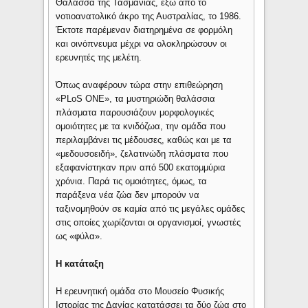
Θάλασσα της Τασμανίας, έξω από το
νοτιοανατολικό άκρο της Αυστραλίας, το 1986.
Έκτοτε παρέμεναν διατηρημένα σε φορμόλη
και οινόπνευμα μέχρι να ολοκληρώσουν οι
ερευνητές της μελέτη.
Όπως αναφέρουν τώρα στην επιθεώρηση
«PLoS ONE», τα μυστηριώδη θαλάσσια
πλάσματα παρουσιάζουν μορφολογικές
ομοιότητες με τα κνιδόζωα, την ομάδα που
περιλαμβάνει τις μέδουσες, καθώς και με τα
«μεδουσοειδή», ζελατινώδη πλάσματα που
εξαφανίστηκαν πριν από 500 εκατομμύρια
χρόνια. Παρά τις ομοιότητες, όμως, τα
παράξενα νέα ζώα δεν μπορούν να
ταξινομηθούν σε καμία από τις μεγάλες ομάδες
στις οποίες χωρίζονται οι οργανισμοί, γνωστές
ως «φύλα».
Η κατάταξη
Η ερευνητική ομάδα στο Μουσείο Φυσικής
Ιστορίας της Δανίας κατατάσσει τα δύο ζώα στο