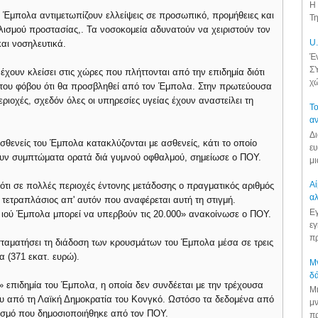
Η 
ν Έμπολα αντιμετωπίζουν ελλείψεις σε προσωπικό, προμήθειες και
Τη
ισμού προστασίας,. Τα νοσοκομεία αδυνατούν να χειριστούν τον
U.
αι νοσηλευτικά.
Έν
ΣΥ
έχουν κλείσει στις χώρες που πλήττονται από την επιδημία διότι
χώ
ς του φόβου ότι θα προσβληθεί από τον Έμπολα. Στην πρωτεύουσα
εριοχές, σχεδόν όλες οι υπηρεσίες υγείας έχουν αναστείλει τη
Το
αν
Δι
σθενείς του Έμπολα κατακλύζονται με ασθενείς, κάτι το οποίο
ευ
ουν συμπτώματα ορατά διά γυμνού οφθαλμού, σημείωσε ο ΠΟΥ.
μι
Αί
 ότι σε πολλές περιοχές έντονης μετάδοσης ο πραγματικός αριθμός
αλ
 τετραπλάσιος απ' αυτόν που αναφέρεται αυτή τη στιγμή.
Εγ
 ιού Έμπολα μπορεί να υπερβούν τις 20.000» ανακοίνωσε ο ΠΟΥ.
εγ
πρ
σταματήσει τη διάδοση των κρουσμάτων του Έμπολα μέσα σε τρεις
α (371 εκατ. ευρώ).
Μν
δά
επιδημία του Έμπολα, η οποία δεν συνδέεται με την τρέχουσα
Μι
ου από τη Λαϊκή Δημοκρατία του Κονγκό. Ωστόσο τα δεδομένα από
μν
ισμό που δημοσιοποιήθηκε από τον ΠΟΥ.
πρ