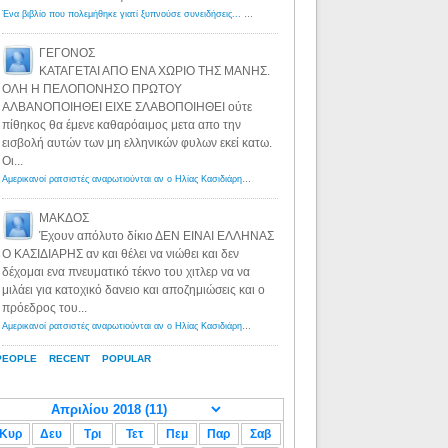
Ένα βιβλίο που πολεμήθηκε γιατί ξυπνούσε συνειδήσεις... - Λόγιος Ερμής | Η γνώση ξεκινάει με την αναζήτηση...
ΓΕΓΟΝΟΣ
ΚΑΤΑΓΕΤΑΙ ΑΠΟ ΕΝΑ ΧΩΡΙΟ ΤΗΣ ΜΑΝΗΣ.
ΟΛΗ Η ΠΕΛΟΠΟΝΗΣΟ ΠΡΩΤΟΥ
ΑΛΒΑΝΟΠΟΙΗΘΕΙ ΕΙΧΕ ΣΛΑΒΟΠΟΙΗΘΕΙ ούτε
πίθηκος θα έμενε καθαρόαιμος μετα απο την
εισβολή αυτών των μη ελληνικών φυλων εκεί κατω.
Οι...
Αμερικανοί ρατσιστές αναρωτιούνται αν ο Ηλίας Κασιδιάρης ανήκει στη λευκή φυλή... - Λόγιος Ερμής
·
8 yea
ΜΑΚΔΟΣ
Έχουν απόλυτο δίκιο ΔΕΝ ΕΙΝΑΙ ΕΛΛΗΝΑΣ
Ο ΚΑΣΙΔΙΑΡΗΣ αν και θέλει να νιώθει και δεν
δέχομαι ενα πνευματικό τέκνο του χιτλερ να να
μιλάει για κατοχικό δανειο και αποζημιώσεις και ο
πρόεδρος του...
Αμερικανοί ρατσιστές αναρωτιούνται αν ο Ηλίας Κασιδιάρης ανήκει στη λευκή φυλή... - Λόγιος Ερμής
·
8 yea
PEOPLE
RECENT
POPULAR
Κυρ
Δευ
Τρι
Τετ
Πεμ
Παρ
Σαβ