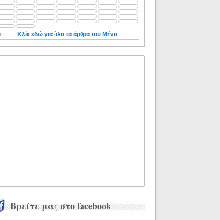
◄
Κλίκ εδώ για όλα τα άρθρα του Μήνα
Βρείτε μας στο facebook