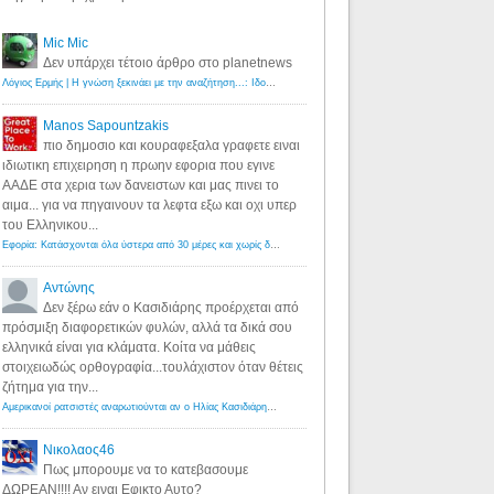
Mic Mic
Δεν υπάρχει τέτοιο άρθρο στο planetnews
Λόγιος Ερμής | Η γνώση ξεκινάει με την αναζήτηση...: Ιδού οι 18 που χρωστούν 11 δις ευρώ!
·
6 years ago
Manos Sapountzakis
πιο δημοσιο και κουραφεξαλα γραφετε ειναι
ιδιωτικη επιχειρηση η πρωην εφορια που εγινε
ΑΑΔΕ στα χερια των δανειστων και μας πινει το
αιμα... για να πηγαινουν τα λεφτα εξω και οχι υπερ
του Ελληνικου...
Εφορία: Κατάσχονται όλα ύστερα από 30 μέρες και χωρίς δικαστικές αποφάσεις - Λόγιος Ερμής
·
6 years ag
Αντώνης
Δεν ξέρω εάν ο Κασιδιάρης προέρχεται από
πρόσμιξη διαφορετικών φυλών, αλλά τα δικά σου
ελληνικά είναι για κλάματα. Κοίτα να μάθεις
στοιχειωδώς ορθογραφία...τουλάχιστον όταν θέτεις
ζήτημα για την...
Αμερικανοί ρατσιστές αναρωτιούνται αν ο Ηλίας Κασιδιάρης ανήκει στη λευκή φυλή... - Λόγιος Ερμής
·
7 yea
Νικολαος46
Πως μπορουμε να το κατεβασουμε
ΔΩΡΕΑΝ!!!! Αν ειναι Εφικτο Αυτο?