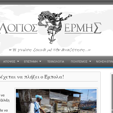
ΑΠΟΨΕΙΣ
ΕΠΙΣΤΗΜΗ
ΤΕΧΝΟΛΟΓΙΑ
ΠΟΛΙΤΙΣΜΟΣ
ΝΟΗΣΗ-ΕΠΙ
έχεται να πλήξει ο Έμπολα!
 να
εξέλιξη
δα να