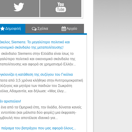
Δημοφιλή
Σχόλια
Αρχείο
κελος Siemens: Το μεγαλύτερο πολιτικό και
κονομικό σκάνδαλο της μεταπολίτευσης!
 σκάνδαλο Siemens στην Ελλάδα είναι ίσως το
γαλύτερο πολιτικό και οικονομικό σκάνδαλο της
ταπολίτευσης και αφορά σε χρηματισμό Ελλήν...
γκλονίζει η κατάθεση της συζύγου του Γκιόλια
ειτα από 3,5 χρόνια κλήθηκε στην Αντιτρομοκρατική
σύζυγος και μητέρα των παιδιών του Σωκράτη
ιόλια, Αδαμαντία, και δήλωσε: «Μας έλεγ...
έν αριστεύειν!
 ένα από τα Ομηρικά έπη, την Ιλιάδα, δύναται κανείς
 εντοπίσει (και μάλιστα δύο φορές) μια έκφραση-
μβουλή που αποτέλεσε ιδανικό για...
 πείραμα του βατράχου που μας αφορά όλους...