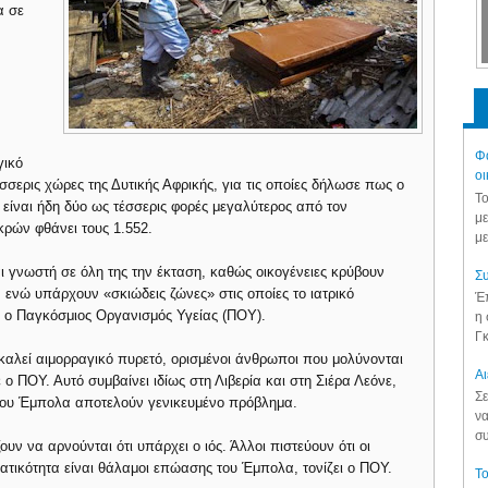
α σε
Φά
γικό
οι
σσερις χώρες της Δυτικής Αφρικής, για τις οποίες δήλωσε πως ο
Το
είναι ήδη δύο ως τέσσερις φορές μεγαλύτερος από τον
με
κρών φθάνει τους 1.552.
με
αι γνωστή σε όλη της την έκταση, καθώς οικογένειες κρύβουν
Συ
, ενώ υπάρχουν «σκιώδεις ζώνες» στις οποίες το ιατρικό
Έπ
ε ο Παγκόσμιος Οργανισμός Υγείας (ΠΟΥ).
η 
Γκ
καλεί αιμορραγικό πυρετό, ορισμένοι άνθρωποι που μολύνονται
Aι
ο ΠΟΥ. Αυτό συμβαίνει ιδίως στη Λιβερία και στη Σιέρα Λεόνε,
Σε
 του Έμπολα αποτελούν γενικευμένο πρόβλημα.
να
συ
ουν να αρνούνται ότι υπάρχει ο ιός. Άλλοι πιστεύουν ότι οι
ικότητα είναι θάλαμοι επώασης του Έμπολα, τονίζει ο ΠΟΥ.
Το