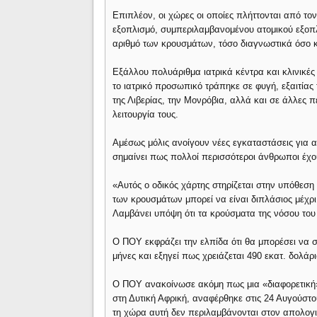
Επιπλέον, οι χώρες οι οποίες πλήττονται από το
εξοπλισμό, συμπεριλαμβανομένου ατομικού εξοπλ
αριθμό των κρουσμάτων, τόσο διαγνωστικά όσο κ
Εξάλλου πολυάριθμα ιατρικά κέντρα και κλινικές 
το ιατρικό προσωπικό τράπηκε σε φυγή, εξαιτία
της Λιβερίας, την Μονρόβια, αλλά και σε άλλες π
λειτουργία τους.
Αμέσως μόλις ανοίγουν νέες εγκαταστάσεις για α
σημαίνει πως πολλοί περισσότεροι άνθρωποι έχ
«Αυτός ο οδικός χάρτης στηρίζεται στην υπόθεση
των κρουσμάτων μπορεί να είναι διπλάσιος μέχρι
Λαμβάνει υπόψη ότι τα κρούσματα της νόσου του
Ο ΠΟΥ εκφράζει την ελπίδα ότι θα μπορέσει να 
μήνες και εξηγεί πως χρειάζεται 490 εκατ. δολάρι
Ο ΠΟΥ ανακοίνωσε ακόμη πως μια «διαφορετική» 
στη Δυτική Αφρική, αναφέρθηκε στις 24 Αυγούστ
τη χώρα αυτή δεν περιλαμβάνονται στον απολογ