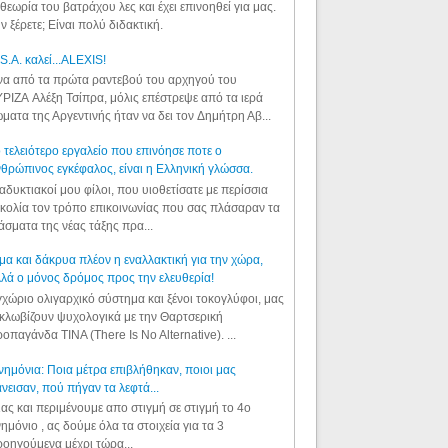
θεωρία του βατράχου λες και έχει επινοηθεί για μας.
ν ξέρετε; Είναι πολύ διδακτική.
S.A. καλεί...ALEXIS!
α από τα πρώτα ραντεβού του αρχηγού του
ΡΙΖΑ Αλέξη Τσίπρα, μόλις επέστρεψε από τα ιερά
ματα της Αργεντινής ήταν να δει τον Δημήτρη Αβ...
 τελειότερο εργαλείο που επινόησε ποτε ο
θρώπινος εγκέφαλος, είναι η Ελληνική γλώσσα.
αδυκτιακοί μου φίλοι, που υιοθετίσατε με περίσσια
κολία τον τρόπο επικοινωνίας που σας πλάσαραν τα
άσματα της νέας τάξης πρα...
μα και δάκρυα πλέον η εναλλακτική για την χώρα,
λά ο μόνος δρόμος προς την ελευθερία!
χώριο ολιγαρχικό σύστημα και ξένοι τοκογλύφοι, μας
κλωβίζουν ψυχολογικά με την Θαρτσερική
οπαγάνδα TINA (There Is No Alternative). ...
ημόνια: Ποια μέτρα επιβλήθηκαν, ποιοι μας
νεισαν, πού πήγαν τα λεφτά...
ας και περιμένουμε απο στιγμή σε στιγμή το 4ο
ημόνιο , ας δούμε όλα τα στοιχεία για τα 3
οηγούμενα μέχρι τώρα...