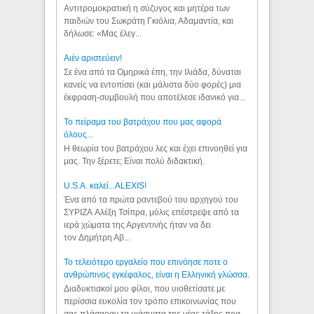
Αντιτρομοκρατική η σύζυγος και μητέρα των
παιδιών του Σωκράτη Γκιόλια, Αδαμαντία, και
δήλωσε: «Μας έλεγ...
Aιέν αριστεύειν!
Σε ένα από τα Ομηρικά έπη, την Ιλιάδα, δύναται
κανείς να εντοπίσει (και μάλιστα δύο φορές) μια
έκφραση-συμβουλή που αποτέλεσε ιδανικό για...
Το πείραμα του βατράχου που μας αφορά
όλους...
Η θεωρία του βατράχου λες και έχει επινοηθεί για
μας. Την ξέρετε; Είναι πολύ διδακτική.
U.S.A. καλεί...ALEXIS!
Ένα από τα πρώτα ραντεβού του αρχηγού του
ΣΥΡΙΖΑ Αλέξη Τσίπρα, μόλις επέστρεψε από τα
ιερά χώματα της Αργεντινής ήταν να δει
τον Δημήτρη Αβ...
Το τελειότερο εργαλείο που επινόησε ποτε ο
ανθρώπινος εγκέφαλος, είναι η Ελληνική γλώσσα.
Διαδυκτιακοί μου φίλοι, που υιοθετίσατε με
περίσσια ευκολία τον τρόπο επικοινωνίας που