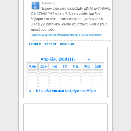
ΜΑΚΔΟΣ
Έχουν απόλυτο δίκιο ΔΕΝ ΕΙΝΑΙ ΕΛΛΗΝΑΣ
Ο ΚΑΣΙΔΙΑΡΗΣ αν και θέλει να νιώθει και δεν
δέχομαι ενα πνευματικό τέκνο του χιτλερ να να
μιλάει για κατοχικό δανειο και αποζημιώσεις και ο
πρόεδρος του...
Αμερικανοί ρατσιστές αναρωτιούνται αν ο Ηλίας Κασιδιάρης ανήκει στη λευκή φυλή... - Λόγιος Ερμής
PEOPLE
RECENT
POPULAR
Κυρ
Δευ
Τρι
Τετ
Πεμ
Παρ
Σαβ
◄
Κλίκ εδώ για όλα τα άρθρα του Μήνα