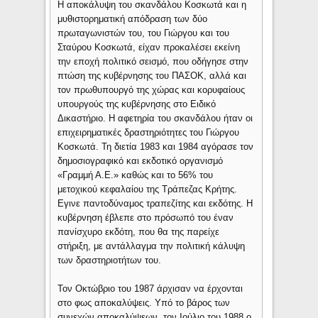
Η αποκάλυψη του σκανδάλου Κοσκωτά και η
μυθιστορηματική απόδραση των δύο
πρωταγωνιστών του, του Γιώργου και του
Σταύρου Κοσκωτά, είχαν προκαλέσει εκείνη
την εποχή πολιτικό σεισμό, που οδήγησε στην
πτώση της κυβέρνησης του ΠΑΣΟΚ, αλλά και
τον πρωθυπουργό της χώρας και κορυφαίους
υπουργούς της κυβέρνησης στο Ειδικό
Δικαστήριο. Η αφετηρία του σκανδάλου ήταν οι
επιχειρηματικές δραστηριότητες του Γιώργου
Κοσκωτά. Τη διετία 1983 και 1984 αγόρασε τον
δημοσιογραφικό και εκδοτικό οργανισμό
«Γραμμή Α.Ε.» καθώς και το 56% του
μετοχικού κεφαλαίου της Τράπεζας Κρήτης.
Εγινε παντοδύναμος τραπεζίτης και εκδότης. Η
κυβέρνηση έβλεπε στο πρόσωπό του έναν
πανίσχυρο εκδότη, που θα της παρείχε
στήριξη, με αντάλλαγμα την πολιτική κάλυψη
των δραστηριοτήτων του.
Τον Οκτώβριο του 1987 άρχισαν να έρχονται
στο φως αποκαλύψεις. Υπό το βάρος των
συνεχών αποκαλύψεων, τον Ιούλιο του 1988 ο