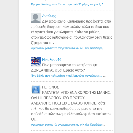
Εφορία: Κατάσχονται όλα ύστερα από 30 μέρες και χωρίς δικαστικές αποφάσεις - Λόγιος Ερμής
Αντώνης
Δεν ξέρω εάν ο Κασιδιάρης προέρχεται από
πρόσμιξη διαφορετικών φυλών, αλλά τα δικά σου
ελληνικά είναι για κλάματα. Κοίτα να μάθεις
στοιχειωδώς ορθογραφία...τουλάχιστον όταν θέτεις
ζήτημα για την...
Αμερικανοί ρατσιστές αναρωτιούνται αν ο Ηλίας Κασιδιάρης ανήκει στη λευκή φυλή... - Λόγιος Ερμής
Νικολαος46
Πως μπορουμε να το κατεβασουμε
ΔΩΡΕΑΝ!!!! Αν ειναι Εφικτο Αυτο?
Ένα βιβλίο που πολεμήθηκε γιατί ξυπνούσε συνειδήσεις... - Λόγιος Ερμής | Η γνώση ξεκινάει με την αναζήτηση...
ΓΕΓΟΝΟΣ
ΚΑΤΑΓΕΤΑΙ ΑΠΟ ΕΝΑ ΧΩΡΙΟ ΤΗΣ ΜΑΝΗΣ.
ΟΛΗ Η ΠΕΛΟΠΟΝΗΣΟ ΠΡΩΤΟΥ
ΑΛΒΑΝΟΠΟΙΗΘΕΙ ΕΙΧΕ ΣΛΑΒΟΠΟΙΗΘΕΙ ούτε
πίθηκος θα έμενε καθαρόαιμος μετα απο την
εισβολή αυτών των μη ελληνικών φυλων εκεί κατω.
Οι...
Αμερικανοί ρατσιστές αναρωτιούνται αν ο Ηλίας Κασιδιάρης ανήκει στη λευκή φυλή... - Λόγιος Ερμής