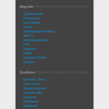
Blog info
Σχετικά με εμάς
Eπικοινωνία
Όροι Χρήσης
Σχόλια
Αρθρογράφοι/Συντάκτες
Web TV
Android application
RSS
Facebook
Twitter
Youtube Channel
Google+
Συνδέσεις
Ελληνικός Τύπος
Ξένος Τύπος
Φιλικοί Ιστοχώροι
Χρήσιμα Links
Ομογένεια
Ραδιόφωνο
Στηρίζουμε