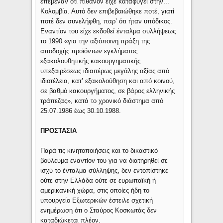
επέμεναν ότι πιθανόν είχε καταφύγει στην...
Κολομβία. Αυτό δεν επιβεβαιώθηκε ποτέ, γιατί
ποτέ δεν συνελήφθη, παρ’ ότι ήταν υπόδικος.
Εναντίον του είχε εκδοθεί ένταλμα συλλήψεως
το 1990 «για την αξιόποινη πράξη της
αποδοχής προϊόντων εγκλήματος
εξακολουθητικής κακουργηματικής
υπεξαιρέσεως ιδιαιτέρως μεγάλης αξίας από
ιδιοτέλεια, κατ’ εξακολούθηση και από κοινού,
σε βαθμό κακουργήματος, σε βάρος ελληνικής
τράπεζας», κατά το χρονικό διάστημα από
25.07.1986 έως 30.10.1988.
ΠΡΟΣΤΑΣΙΑ
Παρά τις κινητοποιήσεις και το δικαστικό
βούλευμα εναντίον του για να διατηρηθεί σε
ισχύ το ένταλμα σύλληψης, δεν εντοπίστηκε
ούτε στην Ελλάδα ούτε σε ευρωπαϊκή ή
αμερικανική χώρα, στις οποίες ήδη το
υπουργείο Εξωτερικών έστειλε σχετική
ενημέρωση ότι ο Σταύρος Κοσκωτάς δεν
καταδιώκεται πλέον.