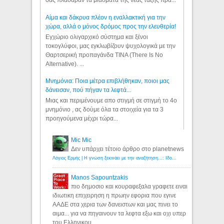
σας πλάσαραν τα μιάσματα της νέας τάξης πρα...
Αίμα και δάκρυα πλέον η εναλλακτική για την
χώρα, αλλά ο μόνος δρόμος προς την ελευθερία!
Εγχώριο ολιγαρχικό σύστημα και ξένοι
τοκογλύφοι, μας εγκλωβίζουν ψυχολογικά με την
Θαρτσερική προπαγάνδα TINA (There Is No
Alternative). ...
Μνημόνια: Ποια μέτρα επιβλήθηκαν, ποιοι μας
δάνεισαν, πού πήγαν τα λεφτά...
Μιας και περιμένουμε απο στιγμή σε στιγμή το 4ο
μνημόνιο , ας δούμε όλα τα στοιχεία για τα 3
προηγούμενα μέχρι τώρα...
Mic Mic
Δεν υπάρχει τέτοιο άρθρο στο planetnews
Λόγιος Ερμής | Η γνώση ξεκινάει με την αναζήτηση...: Ιδού οι 18 που χρωστούν 11 δις ευρώ!
Manos Sapountzakis
πιο δημοσιο και κουραφεξαλα γραφετε ειναι
ιδιωτικη επιχειρηση η πρωην εφορια που εγινε
ΑΑΔΕ στα χερια των δανειστων και μας πινει το
αιμα... για να πηγαινουν τα λεφτα εξω και οχι υπερ
του Ελληνικου...