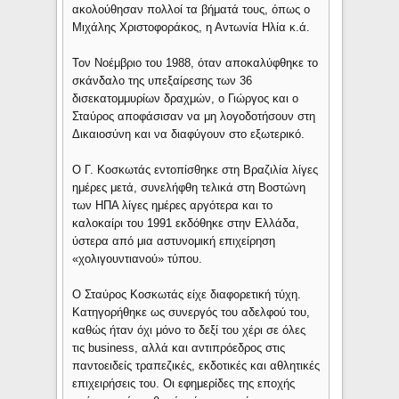
ακολούθησαν πολλοί τα βήματά τους, όπως ο
Μιχάλης Χριστοφοράκος, η Αντωνία Ηλία κ.ά.
Τον Νοέμβριο του 1988, όταν αποκαλύφθηκε το
σκάνδαλο της υπεξαίρεσης των 36
δισεκατομμυρίων δραχμών, ο Γιώργος και ο
Σταύρος αποφάσισαν να μη λογοδοτήσουν στη
Δικαιοσύνη και να διαφύγουν στο εξωτερικό.
Ο Γ. Κοσκωτάς εντοπίσθηκε στη Βραζιλία λίγες
ημέρες μετά, συνελήφθη τελικά στη Βοστώνη
των ΗΠΑ λίγες ημέρες αργότερα και το
καλοκαίρι του 1991 εκδόθηκε στην Ελλάδα,
ύστερα από μια αστυνομική επιχείρηση
«χολιγουντιανού» τύπου.
Ο Σταύρος Κοσκωτάς είχε διαφορετική τύχη.
Κατηγορήθηκε ως συνεργός του αδελφού του,
καθώς ήταν όχι μόνο το δεξί του χέρι σε όλες
τις business, αλλά και αντιπρόεδρος στις
παντοειδείς τραπεζικές, εκδοτικές και αθλητικές
επιχειρήσεις του. Οι εφημερίδες της εποχής