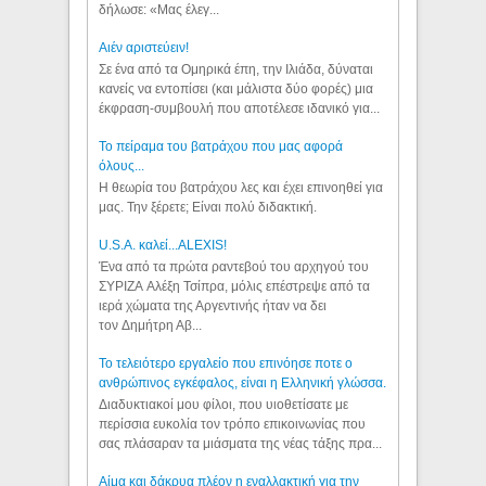
δήλωσε: «Μας έλεγ...
Aιέν αριστεύειν!
Σε ένα από τα Ομηρικά έπη, την Ιλιάδα, δύναται
κανείς να εντοπίσει (και μάλιστα δύο φορές) μια
έκφραση-συμβουλή που αποτέλεσε ιδανικό για...
Το πείραμα του βατράχου που μας αφορά
όλους...
Η θεωρία του βατράχου λες και έχει επινοηθεί για
μας. Την ξέρετε; Είναι πολύ διδακτική.
U.S.A. καλεί...ALEXIS!
Ένα από τα πρώτα ραντεβού του αρχηγού του
ΣΥΡΙΖΑ Αλέξη Τσίπρα, μόλις επέστρεψε από τα
ιερά χώματα της Αργεντινής ήταν να δει
τον Δημήτρη Αβ...
Το τελειότερο εργαλείο που επινόησε ποτε ο
ανθρώπινος εγκέφαλος, είναι η Ελληνική γλώσσα.
Διαδυκτιακοί μου φίλοι, που υιοθετίσατε με
περίσσια ευκολία τον τρόπο επικοινωνίας που
σας πλάσαραν τα μιάσματα της νέας τάξης πρα...
Αίμα και δάκρυα πλέον η εναλλακτική για την