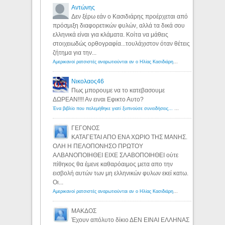
Αντώνης
Δεν ξέρω εάν ο Κασιδιάρης προέρχεται από
πρόσμιξη διαφορετικών φυλών, αλλά τα δικά σου
ελληνικά είναι για κλάματα. Κοίτα να μάθεις
στοιχειωδώς ορθογραφία...τουλάχιστον όταν θέτεις
ζήτημα για την...
Αμερικανοί ρατσιστές αναρωτιούνται αν ο Ηλίας Κασιδιάρης ανήκει στη λευκή φυλή... - Λόγιος Ερμής
Νικολαος46
Πως μπορουμε να το κατεβασουμε
ΔΩΡΕΑΝ!!!! Αν ειναι Εφικτο Αυτο?
Ένα βιβλίο που πολεμήθηκε γιατί ξυπνούσε συνειδήσεις... - Λόγιος Ερμής | Η γνώση ξεκινάει με την αναζήτηση...
ΓΕΓΟΝΟΣ
ΚΑΤΑΓΕΤΑΙ ΑΠΟ ΕΝΑ ΧΩΡΙΟ ΤΗΣ ΜΑΝΗΣ.
ΟΛΗ Η ΠΕΛΟΠΟΝΗΣΟ ΠΡΩΤΟΥ
ΑΛΒΑΝΟΠΟΙΗΘΕΙ ΕΙΧΕ ΣΛΑΒΟΠΟΙΗΘΕΙ ούτε
πίθηκος θα έμενε καθαρόαιμος μετα απο την
εισβολή αυτών των μη ελληνικών φυλων εκεί κατω.
Οι...
Αμερικανοί ρατσιστές αναρωτιούνται αν ο Ηλίας Κασιδιάρης ανήκει στη λευκή φυλή... - Λόγιος Ερμής
ΜΑΚΔΟΣ
Έχουν απόλυτο δίκιο ΔΕΝ ΕΙΝΑΙ ΕΛΛΗΝΑΣ