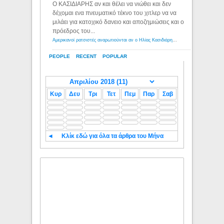
Ο ΚΑΣΙΔΙΑΡΗΣ αν και θέλει να νιώθει και δεν
δέχομαι ενα πνευματικό τέκνο του χιτλερ να να
μιλάει για κατοχικό δανειο και αποζημιώσεις και ο
πρόεδρος του...
Αμερικανοί ρατσιστές αναρωτιούνται αν ο Ηλίας Κασιδιάρης ανήκει στη λευκή φυλή... - Λόγιος Ερμής
PEOPLE
RECENT
POPULAR
Κυρ
Δευ
Τρι
Τετ
Πεμ
Παρ
Σαβ
◄
Κλίκ εδώ για όλα τα άρθρα του Μήνα