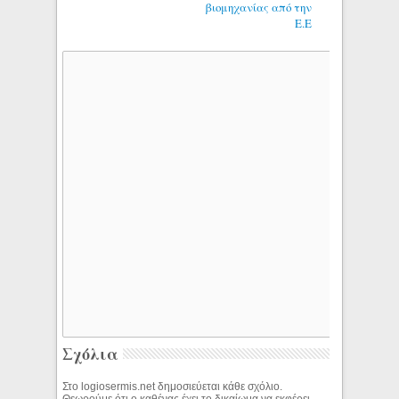
βιομηχανίας από την
Ε.Ε
Σχόλια
Στο logiosermis.net δημοσιεύεται κάθε σχόλιο.
Θεωρούμε ότι ο καθένας έχει το δικαίωμα να εκφέρει