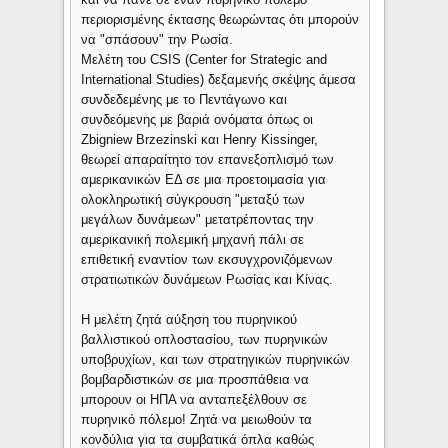
περιορισμένης έκτασης θεωρώντας ότι μπορούν
να "σπάσουν" την Ρωσία.
Mελέτη του CSIS (Center for Strategic and
International Studies) δεξαμενής σκέψης άμεσα
συνδεδεμένης με το Πεντάγωνο και
συνδεόμενης με βαριά ονόματα όπως οι
Zbigniew Brzezinski και Henry Kissinger,
θεωρεί απαραίτητο τον επανεξοπλισμό των
αμερικανικών ΕΔ σε μια προετοιμασία για
ολοκληρωτική σύγκρουση "μεταξύ των
μεγάλων δυνάμεων" μετατρέποντας την
αμερικανική πολεμική μηχανή πάλι σε
επιθετική εναντίον των εκσυγχρονιζόμενων
στρατιωτικών δυνάμεων Ρωσίας και Κίνας.
Η μελέτη ζητά αύξηση του πυρηνικού
βαλλιστικού οπλοστασίου, των πυρηνικών
υποβρυχίων, και των στρατηγικών πυρηνικών
βομβαρδιστικών σε μια προσπάθεια να
μπορουν οι ΗΠΑ να ανταπεξέλθουν σε
πυρηνικό πόλεμο! Ζητά να μειωθούν τα
κονδύλια για τα συμβατικά όπλα καθώς