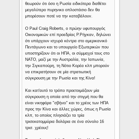
θεωρούν ότι όσο η Ρωσία ειδικότερα διαθέτει
μεγαλύτερο πυρηνικο οπλοστάσιο δεν θα
μπορέσουν ποτέ να την καταβάλουν.
Ο Paul Craig Roberts, ο πρώην υφυπουργός
Οικονομικών επί προεδρίας Ρ.Ρήγκαν, δηλώνει
ότι υπάρχουν ισχυρά κέντρα στο αμερικανικό
Πεντάγωνο και το υπουργείο Εξωτερικών που
υποστηρίζουν ότι οι ΗΠΑ, οι σύμμαχοί τους στο
ΝΑΤΟ, μαζί με την Αυστραλία, την Ιαπωνία,
την Σιγκαπούρη, τη Νότιο Κορέα κλπ μπορούν
να επικρατήσουν σε μία στρατιωτική
σύγκρουση με την Ρωσία και της Κίνα!
Και κατ'αυτό το τρόπο προετοιμάζουν μία
σύγκρουση η οποία από την στιγμή που θα
είναι νικηφόρα "σβήνει" και το χρέος των ΗΠΑ
προς την Κίνα και άλλες χώρες, όπως η Ρωσία
κλπ, το οποίος πλησιάζει τα τρία
τρισεκατομμύρια δολάρια σε ένα σύνολο 16
τρισ. χρέους!