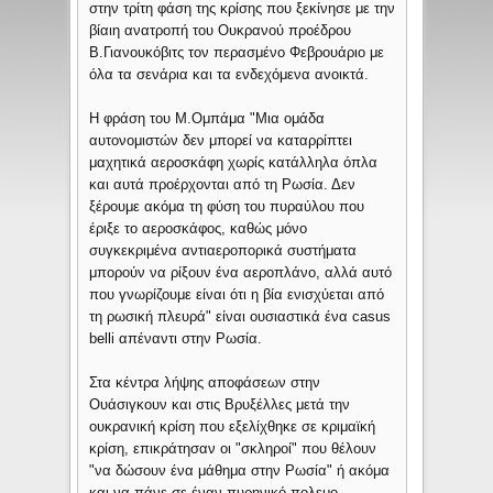
στην τρίτη φάση της κρίσης που ξεκίνησε με την
βίαιη ανατροπή του Ουκρανού προέδρου
Β.Γιανουκόβιτς τον περασμένο Φεβρουάριο με
όλα τα σενάρια και τα ενδεχόμενα ανοικτά.
Η φράση του Μ.Ομπάμα "Μια ομάδα
αυτονομιστών δεν μπορεί να καταρρίπτει
μαχητικά αεροσκάφη χωρίς κατάλληλα όπλα
και αυτά προέρχονται από τη Ρωσία. Δεν
ξέρουμε ακόμα τη φύση του πυραύλου που
έριξε το αεροσκάφος, καθώς μόνο
συγκεκριμένα αντιαεροπορικά συστήματα
μπορούν να ρίξουν ένα αεροπλάνο, αλλά αυτό
που γνωρίζουμε είναι ότι η βία ενισχύεται από
τη ρωσική πλευρά" είναι ουσιαστικά ένα casus
belli απέναντι στην Ρωσία.
Στα κέντρα λήψης αποφάσεων στην
Ουάσιγκουν και στις Βρυξέλλες μετά την
ουκρανική κρίση που εξελίχθηκε σε κριμαϊκή
κρίση, επικράτησαν οι "σκληροί" που θέλουν
"να δώσουν ένα μάθημα στην Ρωσία" ή ακόμα
και να πάνε σε έναν πυρηνικό πολεμο