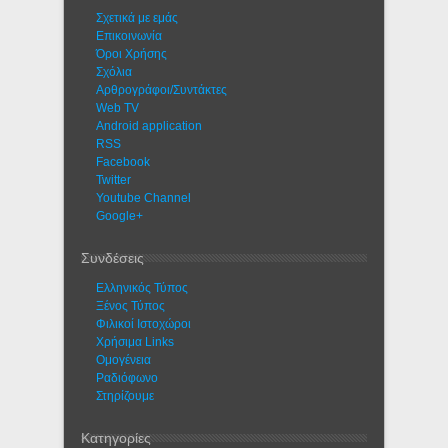
Σχετικά με εμάς
Eπικοινωνία
Όροι Χρήσης
Σχόλια
Αρθρογράφοι/Συντάκτες
Web TV
Android application
RSS
Facebook
Twitter
Youtube Channel
Google+
Συνδέσεις
Ελληνικός Τύπος
Ξένος Τύπος
Φιλικοί Ιστοχώροι
Χρήσιμα Links
Ομογένεια
Ραδιόφωνο
Στηρίζουμε
Κατηγορίες