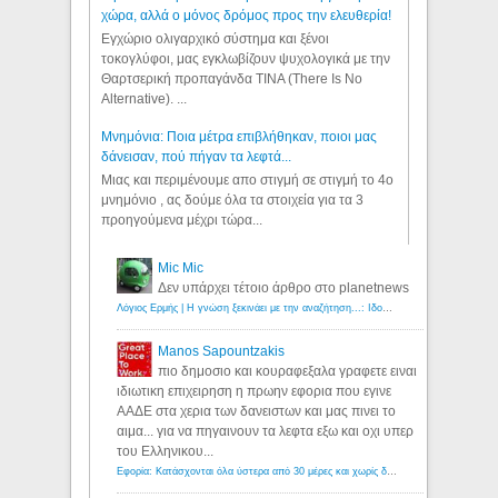
χώρα, αλλά ο μόνος δρόμος προς την ελευθερία!
Εγχώριο ολιγαρχικό σύστημα και ξένοι
τοκογλύφοι, μας εγκλωβίζουν ψυχολογικά με την
Θαρτσερική προπαγάνδα TINA (There Is No
Alternative). ...
Μνημόνια: Ποια μέτρα επιβλήθηκαν, ποιοι μας
δάνεισαν, πού πήγαν τα λεφτά...
Μιας και περιμένουμε απο στιγμή σε στιγμή το 4ο
μνημόνιο , ας δούμε όλα τα στοιχεία για τα 3
προηγούμενα μέχρι τώρα...
Mic Mic
Δεν υπάρχει τέτοιο άρθρο στο planetnews
Λόγιος Ερμής | Η γνώση ξεκινάει με την αναζήτηση...: Ιδού οι 18 που χρωστούν 11 δις ευρώ!
Manos Sapountzakis
πιο δημοσιο και κουραφεξαλα γραφετε ειναι
ιδιωτικη επιχειρηση η πρωην εφορια που εγινε
ΑΑΔΕ στα χερια των δανειστων και μας πινει το
αιμα... για να πηγαινουν τα λεφτα εξω και οχι υπερ
του Ελληνικου...
Εφορία: Κατάσχονται όλα ύστερα από 30 μέρες και χωρίς δικαστικές αποφάσεις - Λόγιος Ερμής