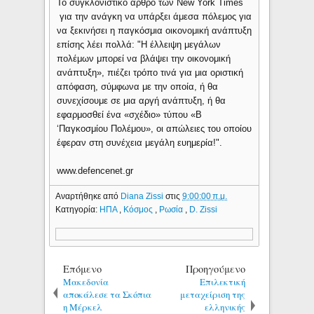
To συγκλονιστικό άρθρο των Νew York Times
για την ανάγκη να υπάρξει άμεσα πόλεμος για
να ξεκινήσει η παγκόσμια οικονομική ανάπτυξη
επίσης λέει πολλά: "Η έλλειψη μεγάλων
πολέμων μπορεί να βλάψει την οικονομική
ανάπτυξη», πιέζει τρόπο τινά για μια οριστική
απόφαση, σύμφωνα με την οποία, ή θα
συνεχίσουμε σε μια αργή ανάπτυξη, ή θα
εφαρμοσθεί ένα «σχέδιο» τύπου «Β
‘Παγκοσμίου Πολέμου», οι απώλειες του οποίου
έφεραν στη συνέχεια μεγάλη ευημερία!".
www.defencenet.gr
Αναρτήθηκε από
Diana Zissi
στις
9:00:00 π.μ.
Κατηγορία:
ΗΠΑ
,
Κόσμος
,
Ρωσία
,
D. Zissi
Επόμενο
Προηγούμενο
Μακεδονία
Επιλεκτική
αποκάλεσε τα Σκόπια
μεταχείριση της
η Μέρκελ
ελληνικής