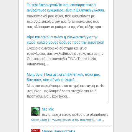
Το τελειότερο εργαλείο που επινόησε ποτε ο
ανθρώπινος εγκέφαλος, είναι η Ελληνική γλώσσα.
Διαδυκτιακοί μου φίλοι, που υιοθετίσατε με
περίσσια ευκολία τον τρόπο επικοινωνίας που
σας πλάσαραν τα μιάσματα της νέας τάξης πρα...
Αίμα και δάκρυα πλέον η εναλλακτική για την
χώρα, αλλά ο μόνος δρόμος προς την ελευθερία!
Εγχώριο ολιγαρχικό σύστημα και ξένοι
τοκογλύφοι, μας εγκλωβίζουν ψυχολογικά με την
Θαρτσερική προπαγάνδα TINA (There Is No
Alternative). ...
Μνημόνια: Ποια μέτρα επιβλήθηκαν, ποιοι μας
δάνεισαν, πού πήγαν τα λεφτά...
Μιας και περιμένουμε απο στιγμή σε στιγμή το 4ο
μνημόνιο , ας δούμε όλα τα στοιχεία για τα 3
προηγούμενα μέχρι τώρα...
Mic Mic
Δεν υπάρχει τέτοιο άρθρο στο planetnews
Λόγιος Ερμής | Η γνώση ξεκινάει με την αναζήτηση...: Ιδού οι 18 που χρωστούν 11 δις ευρώ!
Manos Sapountzakis