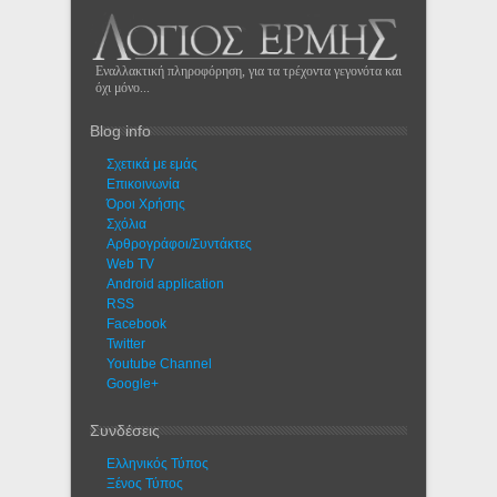
Εναλλακτική πληροφόρηση, για τα τρέχοντα γεγονότα και
όχι μόνο...
Blog info
Σχετικά με εμάς
Eπικοινωνία
Όροι Χρήσης
Σχόλια
Αρθρογράφοι/Συντάκτες
Web TV
Android application
RSS
Facebook
Twitter
Youtube Channel
Google+
Συνδέσεις
Ελληνικός Τύπος
Ξένος Τύπος