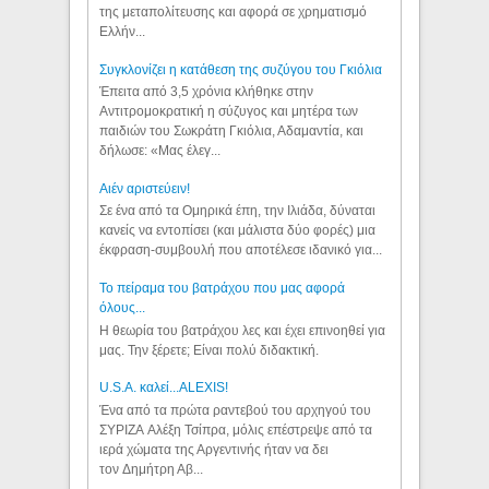
της μεταπολίτευσης και αφορά σε χρηματισμό
Ελλήν...
Συγκλονίζει η κατάθεση της συζύγου του Γκιόλια
Έπειτα από 3,5 χρόνια κλήθηκε στην
Αντιτρομοκρατική η σύζυγος και μητέρα των
παιδιών του Σωκράτη Γκιόλια, Αδαμαντία, και
δήλωσε: «Μας έλεγ...
Aιέν αριστεύειν!
Σε ένα από τα Ομηρικά έπη, την Ιλιάδα, δύναται
κανείς να εντοπίσει (και μάλιστα δύο φορές) μια
έκφραση-συμβουλή που αποτέλεσε ιδανικό για...
Το πείραμα του βατράχου που μας αφορά
όλους...
Η θεωρία του βατράχου λες και έχει επινοηθεί για
μας. Την ξέρετε; Είναι πολύ διδακτική.
U.S.A. καλεί...ALEXIS!
Ένα από τα πρώτα ραντεβού του αρχηγού του
ΣΥΡΙΖΑ Αλέξη Τσίπρα, μόλις επέστρεψε από τα
ιερά χώματα της Αργεντινής ήταν να δει
τον Δημήτρη Αβ...