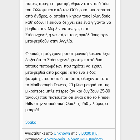
πέτρες πράγματι μεταφέρθηκαν στην πεδιάδα
του Σώλσμπερι από τον Ούθερ και μια στρατιά
από άνδρες, οι οποίοι νίκησαν τους Ιρλανδούς
καθ' οδόν. Η εικόνα δείχνει είτε ένα γίγαντα να
βοηθάει τον Μέρλιν να ανεγείρει το
Στόουνχεντζ ή να πάρει τους ογκόλιθους πριν
μεταφερθούν στην Αγγλία.
Φυσικά, η σύγχρονη επιστημονική έρευνα έχει
δείξει ότι το Στόουνχεντζ χτίστηκε από δύο
τύπους πετρωμάτων που πρέπει να έχουν
μεταφερθεί από μακριά: από ένα είδος
ψαμμίτη, που πιστεύεται ότι προέρχονται από
το Marlborough Downs, 20 μίλια μακριά και τις
μικρότερες μπλε πέτρες (αν και ζυγίζουν 25-30
τόνους) που πιστεύεται ότι είναι από το Preseli
Hills στην νοτιοδυτική Ουαλία, 250 χιλιόμετρα
μακριά!
3otiko
Αναρτήθηκε από
Unknown
στις
5:00:00 π.μ.
Κατηγορία:
Αρχαιολογία
,
Νόηση και Επινόηση