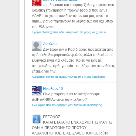
πιο δημοσιο και κουραφεξαλα γραφετε ειναι
ιδιωτικη επιχειρηση η πρωην εφορια που εγινε
ΑΑΔΕ στα χερια των δανειστων και μας πινει το
αιμα... για να πηγαινουν τα λεφτα εξω και οχι υπερ
του Ελληνικου...
Εφορία: Κατάσχονται όλα ύστερα από 30 μέρες και χωρίς δικαστικές αποφάσεις - Λόγιος Ερμής
Αντώνης
Δεν ξέρω εάν ο Κασιδιάρης προέρχεται από
πρόσμιξη διαφορετικών φυλών, αλλά τα δικά σου
ελληνικά είναι για κλάματα. Κοίτα να μάθεις
στοιχειωδώς ορθογραφία...τουλάχιστον όταν θέτεις
ζήτημα για την...
Αμερικανοί ρατσιστές αναρωτιούνται αν ο Ηλίας Κασιδιάρης ανήκει στη λευκή φυλή... - Λόγιος Ερμής
Νικολαος46
Πως μπορουμε να το κατεβασουμε
ΔΩΡΕΑΝ!!!! Αν ειναι Εφικτο Αυτο?
Ένα βιβλίο που πολεμήθηκε γιατί ξυπνούσε συνειδήσεις... - Λόγιος Ερμής | Η γνώση ξεκινάει με την αναζήτηση...
ΓΕΓΟΝΟΣ
ΚΑΤΑΓΕΤΑΙ ΑΠΟ ΕΝΑ ΧΩΡΙΟ ΤΗΣ ΜΑΝΗΣ.
ΟΛΗ Η ΠΕΛΟΠΟΝΗΣΟ ΠΡΩΤΟΥ
ΑΛΒΑΝΟΠΟΙΗΘΕΙ ΕΙΧΕ ΣΛΑΒΟΠΟΙΗΘΕΙ ούτε