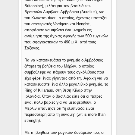
Britanniae), μιλάει για τον βασιλιά των
Βρετανών Αυρήλιου Αμβρόσιου (Aurelius), γιο
του Κωνσταντίνου, ο οποίος, έχοντας υποτάξει
του σφετεριστές Vortigern και Hengist,
αποφάσισε να υψώσει ένα μνημείο εις
ανάμνηση της άγριας σφαγής των 500 ευγενών
που σφαγιάστηκαν το 490 μ.Χ. από τους
Σάξονες.
Για να κατασκευάσει το μνημείο ο Αμβρόσιος
ζήτησε τη βοήθεια του Μέρλιν, ο οποίος
συμβούλεψε να πάρουν τους ογκόλιθους που
είχε φέρει ένας γίγαντας από την Αφρική για να
κατασκευαστεί ένα άλλο μεγαλιθικό μνημείο, το
Ring of Killaraus, στη θέση Κίλαρ στην
Ιρλανδία. Όταν ο βασιλιάς είπε ότι οι πέτρες
είναι πολύ βαριές για να μεταφερθούν, ο
Μέρλιν απάντησε ότι "η εξυπνάδα είναι
περισσότερη από τη δύναμη" (wit is more than
strength).
Με τη βοήθεια των μαγικών δυνάμεών του, οι