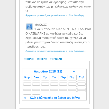
πίθηκος θα έμενε καθαρόαιμος μετα απο την
εισβολή αυτών των μη ελληνικών φυλων εκεί κατω.
Οι...
Αμερικανοί ρατσιστές αναρωτιούνται αν ο Ηλίας Κασιδιάρης ανήκει στη λευκή φυλή... - Λόγιος Ερμής
ΜΑΚΔΟΣ
Έχουν απόλυτο δίκιο ΔΕΝ ΕΙΝΑΙ ΕΛΛΗΝΑΣ
Ο ΚΑΣΙΔΙΑΡΗΣ αν και θέλει να νιώθει και δεν
δέχομαι ενα πνευματικό τέκνο του χιτλερ να να
μιλάει για κατοχικό δανειο και αποζημιώσεις και ο
πρόεδρος του...
Αμερικανοί ρατσιστές αναρωτιούνται αν ο Ηλίας Κασιδιάρης ανήκει στη λευκή φυλή... - Λόγιος Ερμής
PEOPLE
RECENT
POPULAR
Κυρ
Δευ
Τρι
Τετ
Πεμ
Παρ
Σαβ
◄
Κλίκ εδώ για όλα τα άρθρα του Μήνα