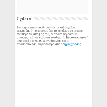
Σχόλια
Στο logiosermis.net δημοσιεύεται κάθε σχόλιο.
Θεωρούμε ότι ο καθένας έχει το δικαίωμα να εκφέρει
ελεύθερα τις απόψεις του, οι οποίες εκφράζουν
αποκλειστικά τον εκάστοτε σχολιαστή. Τα συκοφαντικά ή
υβριστικά σχόλια θα διαγράφονται χωρίς
προειδοποίηση. Περισσότερα στις
οδηγίες χρήσης
.