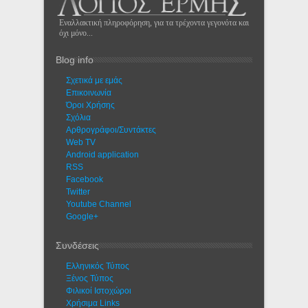
Εναλλακτική πληροφόρηση, για τα τρέχοντα γεγονότα και
όχι μόνο...
Blog info
Σχετικά με εμάς
Eπικοινωνία
Όροι Χρήσης
Σχόλια
Αρθρογράφοι/Συντάκτες
Web TV
Android application
RSS
Facebook
Twitter
Youtube Channel
Google+
Συνδέσεις
Ελληνικός Τύπος
Ξένος Τύπος
Φιλικοί Ιστοχώροι
Χρήσιμα Links