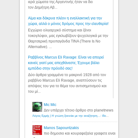
ιερά χώματα της Αργεντινής ήταν να δει
τον Δημήτρη Αβ...
Αίμα και δάκρυα πλέον η εναλλακτική για την
χώρα, αλλά ο μόνος δρόμος προς την ελευθερία!
Εγχώριο ολιγαρχικό σύστημα και ξένοι
τοκογλύφοι, μας εγκλωβίζουν ψυχολογικά με την
Θαρτσερική προπαγάνδα TINA (There Is No
Alternative). ...
Ραββίνος Marcus Eli Ravage: Είναι να απορεί
κανείς γιατί μας απεχθάνεστε; Έχουμε βάλει
εμπόδιο στην πρόοδό σας!
Δύο άρθρα γραμμένα το μακρινό 1928 από τον
ραββίνο Marcus Eli Ravage, αναπτύσουν τις
απόψεις του για το θέμα του αντισημιτισμού και
του μί...
Mic Mic
Δεν υπάρχει τέτοιο άρθρο στο planetnews
Λόγιος Ερμής | Η γνώση ξεκινάει με την αναζήτηση...: Ιδού οι 18 που χρωστούν 11 δις ευρώ!
Manos Sapountzakis
πιο δημοσιο και κουραφεξαλα γραφετε ειναι