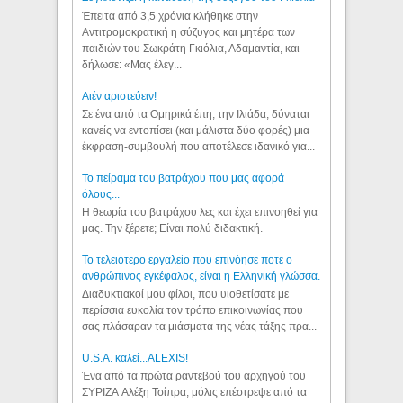
Έπειτα από 3,5 χρόνια κλήθηκε στην
Αντιτρομοκρατική η σύζυγος και μητέρα των
παιδιών του Σωκράτη Γκιόλια, Αδαμαντία, και
δήλωσε: «Μας έλεγ...
Aιέν αριστεύειν!
Σε ένα από τα Ομηρικά έπη, την Ιλιάδα, δύναται
κανείς να εντοπίσει (και μάλιστα δύο φορές) μια
έκφραση-συμβουλή που αποτέλεσε ιδανικό για...
Το πείραμα του βατράχου που μας αφορά
όλους...
Η θεωρία του βατράχου λες και έχει επινοηθεί για
μας. Την ξέρετε; Είναι πολύ διδακτική.
Το τελειότερο εργαλείο που επινόησε ποτε ο
ανθρώπινος εγκέφαλος, είναι η Ελληνική γλώσσα.
Διαδυκτιακοί μου φίλοι, που υιοθετίσατε με
περίσσια ευκολία τον τρόπο επικοινωνίας που
σας πλάσαραν τα μιάσματα της νέας τάξης πρα...
U.S.A. καλεί...ALEXIS!
Ένα από τα πρώτα ραντεβού του αρχηγού του
ΣΥΡΙΖΑ Αλέξη Τσίπρα, μόλις επέστρεψε από τα