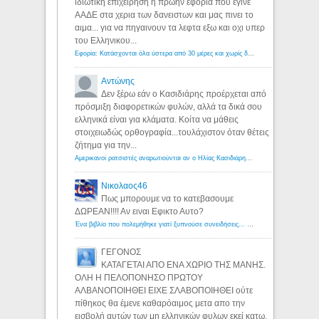
ιδιωτικη επιχειρηση η πρωην εφορια που εγινε
ΑΑΔΕ στα χερια των δανειστων και μας πινει το
αιμα... για να πηγαινουν τα λεφτα εξω και οχι υπερ
του Ελληνικου...
Εφορία: Κατάσχονται όλα ύστερα από 30 μέρες και χωρίς δικαστικές αποφάσεις - Λόγιος Ερμής
Αντώνης
Δεν ξέρω εάν ο Κασιδιάρης προέρχεται από
πρόσμιξη διαφορετικών φυλών, αλλά τα δικά σου
ελληνικά είναι για κλάματα. Κοίτα να μάθεις
στοιχειωδώς ορθογραφία...τουλάχιστον όταν θέτεις
ζήτημα για την...
Αμερικανοί ρατσιστές αναρωτιούνται αν ο Ηλίας Κασιδιάρης ανήκει στη λευκή φυλή... - Λόγιος Ερμής
Νικολαος46
Πως μπορουμε να το κατεβασουμε
ΔΩΡΕΑΝ!!!! Αν ειναι Εφικτο Αυτο?
Ένα βιβλίο που πολεμήθηκε γιατί ξυπνούσε συνειδήσεις... - Λόγιος Ερμής | Η γνώση ξεκινάει με την αναζήτηση...
ΓΕΓΟΝΟΣ
ΚΑΤΑΓΕΤΑΙ ΑΠΟ ΕΝΑ ΧΩΡΙΟ ΤΗΣ ΜΑΝΗΣ.
ΟΛΗ Η ΠΕΛΟΠΟΝΗΣΟ ΠΡΩΤΟΥ
ΑΛΒΑΝΟΠΟΙΗΘΕΙ ΕΙΧΕ ΣΛΑΒΟΠΟΙΗΘΕΙ ούτε
πίθηκος θα έμενε καθαρόαιμος μετα απο την
εισβολή αυτών των μη ελληνικών φυλων εκεί κατω.