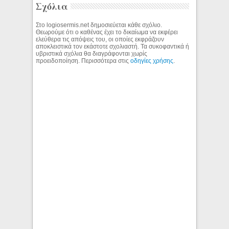
Σχόλια
Στο logiosermis.net δημοσιεύεται κάθε σχόλιο.
Θεωρούμε ότι ο καθένας έχει το δικαίωμα να εκφέρει
ελεύθερα τις απόψεις του, οι οποίες εκφράζουν
αποκλειστικά τον εκάστοτε σχολιαστή. Τα συκοφαντικά ή
υβριστικά σχόλια θα διαγράφονται χωρίς
προειδοποίηση. Περισσότερα στις
οδηγίες χρήσης
.