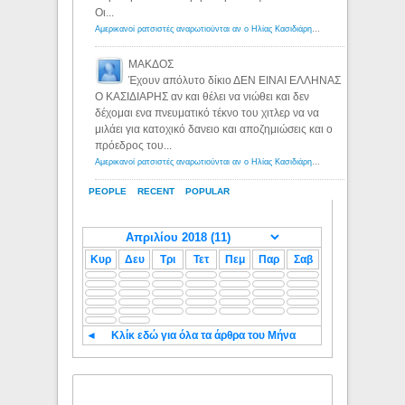
Οι...
Αμερικανοί ρατσιστές αναρωτιούνται αν ο Ηλίας Κασιδιάρης ανήκει στη λευκή φυλή... - Λόγιος Ερμής
ΜΑΚΔΟΣ
Έχουν απόλυτο δίκιο ΔΕΝ ΕΙΝΑΙ ΕΛΛΗΝΑΣ
Ο ΚΑΣΙΔΙΑΡΗΣ αν και θέλει να νιώθει και δεν
δέχομαι ενα πνευματικό τέκνο του χιτλερ να να
μιλάει για κατοχικό δανειο και αποζημιώσεις και ο
πρόεδρος του...
Αμερικανοί ρατσιστές αναρωτιούνται αν ο Ηλίας Κασιδιάρης ανήκει στη λευκή φυλή... - Λόγιος Ερμής
PEOPLE
RECENT
POPULAR
Κυρ
Δευ
Τρι
Τετ
Πεμ
Παρ
Σαβ
◄
Κλίκ εδώ για όλα τα άρθρα του Μήνα