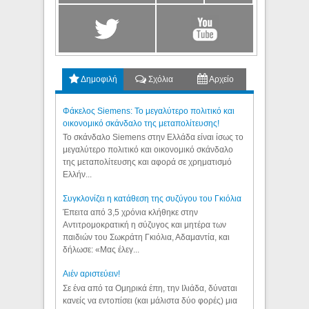
Δημοφιλή
Σχόλια
Αρχείο
Φάκελος Siemens: Το μεγαλύτερο πολιτικό και
οικονομικό σκάνδαλο της μεταπολίτευσης!
Το σκάνδαλο Siemens στην Ελλάδα είναι ίσως το
μεγαλύτερο πολιτικό και οικονομικό σκάνδαλο
της μεταπολίτευσης και αφορά σε χρηματισμό
Ελλήν...
Συγκλονίζει η κατάθεση της συζύγου του Γκιόλια
Έπειτα από 3,5 χρόνια κλήθηκε στην
Αντιτρομοκρατική η σύζυγος και μητέρα των
παιδιών του Σωκράτη Γκιόλια, Αδαμαντία, και
δήλωσε: «Μας έλεγ...
Aιέν αριστεύειν!
Σε ένα από τα Ομηρικά έπη, την Ιλιάδα, δύναται
κανείς να εντοπίσει (και μάλιστα δύο φορές) μια