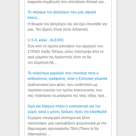
έκφραση-συμβουλή που αποτέλεσε ιδανικό για...
Το πείραμα του βατράχου που μας αφορά
όλους...
Η θεωρία του βατράχου λες και έχει επινοηθεί για
μας. Την ξέρετε; Είναι πολύ διδακτική.
U.S.A. καλεί...ALEXIS!
Ένα από τα πρώτα ραντεβού του αρχηγού του
ΣΥΡΙΖΑ Αλέξη Τσίπρα, μόλις επέστρεψε από τα
ιερά χώματα της Αργεντινής ήταν να δει
τον Δημήτρη Αβ...
Το τελειότερο εργαλείο που επινόησε ποτε ο
ανθρώπινος εγκέφαλος, είναι η Ελληνική γλώσσα.
Διαδυκτιακοί μου φίλοι, που υιοθετίσατε με
περίσσια ευκολία τον τρόπο επικοινωνίας που
σας πλάσαραν τα μιάσματα της νέας τάξης πρα...
Αίμα και δάκρυα πλέον η εναλλακτική για την
χώρα, αλλά ο μόνος δρόμος προς την ελευθερία!
Εγχώριο ολιγαρχικό σύστημα και ξένοι
τοκογλύφοι, μας εγκλωβίζουν ψυχολογικά με την
Θαρτσερική προπαγάνδα TINA (There Is No
Alternative). ...