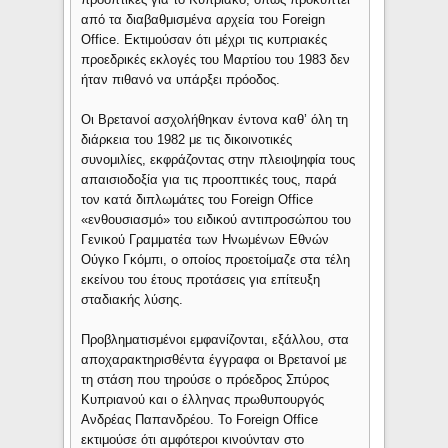
από τα διαβαθμισμένα αρχεία του Foreign
Office. Εκτιμούσαν ότι μέχρι τις κυπριακές
προεδρικές εκλογές του Μαρτίου του 1983 δεν
ήταν πιθανό να υπάρξει πρόοδος.
Οι Βρετανοί ασχολήθηκαν έντονα καθ’ όλη τη
διάρκεια του 1982 με τις δικοινοτικές
συνομιλίες, εκφράζοντας στην πλειοψηφία τους
απαισιοδοξία για τις προοπτικές τους, παρά
τον κατά διπλωμάτες του Foreign Office
«ενθουσιασμό» του ειδικού αντιπροσώπου του
Γενικού Γραμματέα των Ηνωμένων Εθνών
Ούγκο Γκόμπι, ο οποίος προετοίμαζε στα τέλη
εκείνου του έτους προτάσεις για επίτευξη
σταδιακής λύσης.
Προβληματισμένοι εμφανίζονται, εξάλλου, στα
αποχαρακτηρισθέντα έγγραφα οι Βρετανοί με
τη στάση που τηρούσε ο πρόεδρος Σπύρος
Κυπριανού και ο έλληνας πρωθυπουργός
Ανδρέας Παπανδρέου. Το Foreign Office
εκτιμούσε ότι αμφότεροι κινούνταν στο