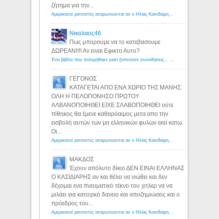
ζήτημα για την...
Αμερικανοί ρατσιστές αναρωτιούνται αν ο Ηλίας Κασιδιάρης ανήκει στη λευκή φυλή... - Λόγιος Ερμής
Νικολαος46
Πως μπορουμε να το κατεβασουμε
ΔΩΡΕΑΝ!!!! Αν ειναι Εφικτο Αυτο?
Ένα βιβλίο που πολεμήθηκε γιατί ξυπνούσε συνειδήσεις... - Λόγιος Ερμής | Η γνώση ξεκινάει με την αναζήτηση...
ΓΕΓΟΝΟΣ
ΚΑΤΑΓΕΤΑΙ ΑΠΟ ΕΝΑ ΧΩΡΙΟ ΤΗΣ ΜΑΝΗΣ.
ΟΛΗ Η ΠΕΛΟΠΟΝΗΣΟ ΠΡΩΤΟΥ
ΑΛΒΑΝΟΠΟΙΗΘΕΙ ΕΙΧΕ ΣΛΑΒΟΠΟΙΗΘΕΙ ούτε
πίθηκος θα έμενε καθαρόαιμος μετα απο την
εισβολή αυτών των μη ελληνικών φυλων εκεί κατω.
Οι...
Αμερικανοί ρατσιστές αναρωτιούνται αν ο Ηλίας Κασιδιάρης ανήκει στη λευκή φυλή... - Λόγιος Ερμής
ΜΑΚΔΟΣ
Έχουν απόλυτο δίκιο ΔΕΝ ΕΙΝΑΙ ΕΛΛΗΝΑΣ
Ο ΚΑΣΙΔΙΑΡΗΣ αν και θέλει να νιώθει και δεν
δέχομαι ενα πνευματικό τέκνο του χιτλερ να να
μιλάει για κατοχικό δανειο και αποζημιώσεις και ο
πρόεδρος του...
Αμερικανοί ρατσιστές αναρωτιούνται αν ο Ηλίας Κασιδιάρης ανήκει στη λευκή φυλή... - Λόγιος Ερμής