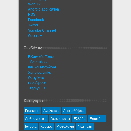
Web TV
Android application
RSS
Facebook
Twitter
Youtube Channel
Google+
Συνδέσεις
Ελληνικός Τύπος
Ξένος Τύπος
Φιλικοί Ιστοχώροι
Χρήσιμα Links
Ομογένεια
Ραδιόφωνο
Στηρίζουμε
Κατηγορίες
Featured
Αναλύσεις
Αποκαλύψεις
Αρθρογραφία
Αφιερώματα
Ελλάδα
Επιστήμη
Ιστορία
Κόσμος
Μυθολογία
Νέα Τάξη