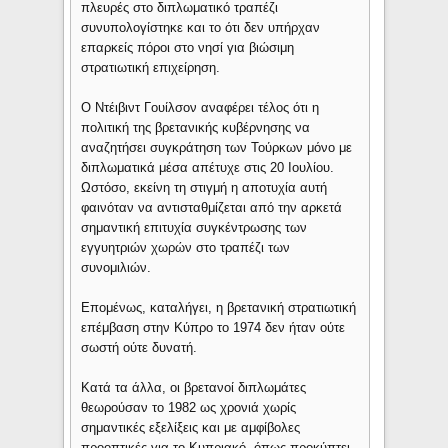
πλευρές στο διπλωματικό τραπέζι
συνυπολογίστηκε και το ότι δεν υπήρχαν
επαρκείς πόροι στο νησί για βιώσιμη
στρατιωτική επιχείρηση.
Ο Ντέιβιντ Γουίλσον αναφέρει τέλος ότι η
πολιτική της βρετανικής κυβέρνησης να
αναζητήσει συγκράτηση των Τούρκων μόνο με
διπλωματικά μέσα απέτυχε στις 20 Ιουλίου.
Ωστόσο, εκείνη τη στιγμή η αποτυχία αυτή
φαινόταν να αντισταθμίζεται από την αρκετά
σημαντική επιτυχία συγκέντρωσης των
εγγυητριών χωρών στο τραπέζι των
συνομιλιών.
Επομένως, καταλήγει, η βρετανική στρατιωτική
επέμβαση στην Κύπρο το 1974 δεν ήταν ούτε
σωστή ούτε δυνατή.
Κατά τα άλλα, οι βρετανοί διπλωμάτες
θεωρούσαν το 1982 ως χρονιά χωρίς
σημαντικές εξελίξεις και με αμφίβολες
προοπτικές για το Κυπριακό, όπως προκύπτει