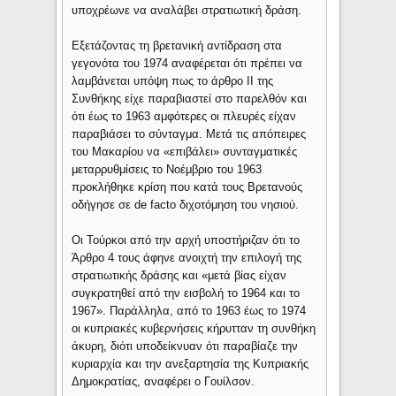
υποχρέωνε να αναλάβει στρατιωτική δράση.
Εξετάζοντας τη βρετανική αντίδραση στα
γεγονότα του 1974 αναφέρεται ότι πρέπει να
λαμβάνεται υπόψη πως το άρθρο ΙΙ της
Συνθήκης είχε παραβιαστεί στο παρελθόν και
ότι έως το 1963 αμφότερες οι πλευρές είχαν
παραβιάσει το σύνταγμα. Μετά τις απόπειρες
του Μακαρίου να «επιβάλει» συνταγματικές
μεταρρυθμίσεις το Νοέμβριο του 1963
προκλήθηκε κρίση που κατά τους Βρετανούς
οδήγησε σε de facto διχοτόμηση του νησιού.
Οι Τούρκοι από την αρχή υποστήριζαν ότι το
Άρθρο 4 τους άφηνε ανοιχτή την επιλογή της
στρατιωτικής δράσης και «μετά βίας είχαν
συγκρατηθεί από την εισβολή το 1964 και το
1967». Παράλληλα, από το 1963 έως το 1974
οι κυπριακές κυβερνήσεις κήρυτταν τη συνθήκη
άκυρη, διότι υποδείκνυαν ότι παραβίαζε την
κυριαρχία και την ανεξαρτησία της Κυπριακής
Δημοκρατίας, αναφέρει ο Γουίλσον.