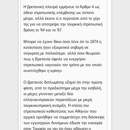
Η βρετανική πλευρά ερμήνευε το Άρθρο 4 ως
άδεια στρατιωτικής επέμβασης ως ύστατο
μέτρο, αλλά έκανε ό,τι περνούσε από το χέρι
της για να αποτρέψει την τουρκική στρατιωτική
δράση το '64 και το '67.
Μπορεί να έχουν δίκιο όσοι λένε ότι το 1974 η
κατάσταση ήταν εξαιρετικά σοβαρή σε
σύγκριση με παλαιότερα, αλλά όσοι θεωρούν
πως η Βρετανία όφειλε να ενεργήσει
στρατιωτικά «αγνοούν τον τρόπο με τον οποίο
αναπτύχθηκε η κρίση».
Ο βρετανός διπλωμάτης εξηγεί ότι στην πρώτη
φάση, από το πραξικόπημα μέχρι την εισβολή,
οι μάχες γίνονταν μεταξύ δύο
ελληνοκυπριακών παρατάξεων με μικρή
τουρκοκυπριακή ανάμιξη. Η στάση του
στρατιωτικού καθεστώτος των Αθηνών που
αρχικά αρνήθηκε να συμμετάσχει στη διάσκεψη
των εγγυητριών δυνάμεων έδωσε την ευκαιρία
στην Τουρκία να πει ότι ήταν αδύνατη η