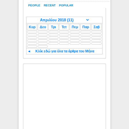
PEOPLE
RECENT
POPULAR
Κυρ
Δευ
Τρι
Τετ
Πεμ
Παρ
Σαβ
◄
Κλίκ εδώ για όλα τα άρθρα του Μήνα