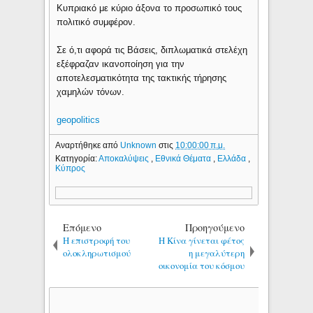
Κυπριακό με κύριο άξονα το προσωπικό τους
πολιτικό συμφέρον.
Σε ό,τι αφορά τις Βάσεις, διπλωματικά στελέχη
εξέφραζαν ικανοποίηση για την
αποτελεσματικότητα της τακτικής τήρησης
χαμηλών τόνων.
geopolitics
Αναρτήθηκε από
Unknown
στις
10:00:00 π.μ.
Κατηγορία:
Αποκαλύψεις
,
Εθνικά Θέματα
,
Ελλάδα
,
Κύπρος
Επόμενο
Προηγούμενο
Η επιστροφή του
Η Κίνα γίνεται φέτος
ολοκληρωτισμού
η μεγαλύτερη
οικονομία του κόσμου