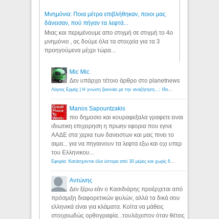
Μνημόνια: Ποια μέτρα επιβλήθηκαν, ποιοι μας
δάνεισαν, πού πήγαν τα λεφτά...
Μιας και περιμένουμε απο στιγμή σε στιγμή το 4ο
μνημόνιο , ας δούμε όλα τα στοιχεία για τα 3
προηγούμενα μέχρι τώρα...
Mic Mic
Δεν υπάρχει τέτοιο άρθρο στο planetnews
Λόγιος Ερμής | Η γνώση ξεκινάει με την αναζήτηση...: Ιδού οι 18 που χρωστούν 11 δις ευρώ!
Manos Sapountzakis
πιο δημοσιο και κουραφεξαλα γραφετε ειναι
ιδιωτικη επιχειρηση η πρωην εφορια που εγινε
ΑΑΔΕ στα χερια των δανειστων και μας πινει το
αιμα... για να πηγαινουν τα λεφτα εξω και οχι υπερ
του Ελληνικου...
Εφορία: Κατάσχονται όλα ύστερα από 30 μέρες και χωρίς δικαστικές αποφάσεις - Λόγιος Ερμής
Αντώνης
Δεν ξέρω εάν ο Κασιδιάρης προέρχεται από
πρόσμιξη διαφορετικών φυλών, αλλά τα δικά σου
ελληνικά είναι για κλάματα. Κοίτα να μάθεις
στοιχειωδώς ορθογραφία...τουλάχιστον όταν θέτεις