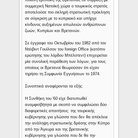
συμμαχική Νατοϊκή χώρα ο τουρκικός στρατός
αποτελούσε πιο σκληρή στρατιωτική πρόκληση
σε σύγκριση με το κυπριακό και υπήρχε
κίνδυνος αυξημένων απωλειών ανθρώπινων
ζωών, Κυπρίων και Βρετανών.
Σε έγγραφο του Οκτωβρίου του 1982 από τον
Ντέιβιντ Γουίλσον του foreign Office (κατόπιν
ερώτησης του λόρδου Μπέλστεντ) επιχειρείται
μία συνολική παράθεση των λόγων, για τους
οποίους οι Βρετανοί θεωρούσαν ότι είχαν
τηρήσει τη Συμφωνία Εγγυήσεων το 1974.
Συνοπτικά αναφέρονται τα εξής:
Η Συνθήκη του '60 είχε διατυπωθεί
αναμφισβήτητα με σκοπό να συμφιλιώσει δύο
διαφορετικές απαιτήσεις: της τουρκικής
κυβέρνησης για γλώσσα που δεν θα απέκλειε
την ανάληψη στρατιωτικής δράσης στην Κύπρο
από την Άγκυρα και της βρετανικής
κυβέρνησης για γλώσσα που δε θα την