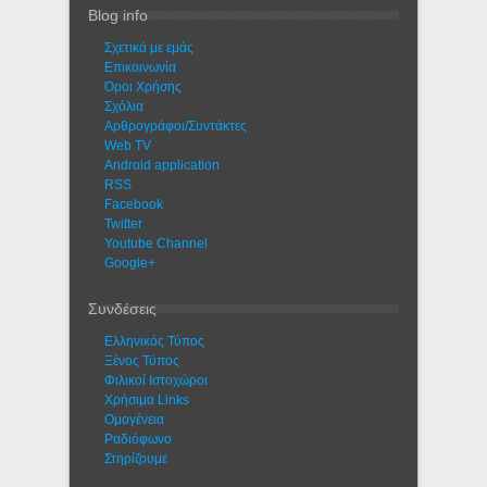
Blog info
Σχετικά με εμάς
Eπικοινωνία
Όροι Χρήσης
Σχόλια
Αρθρογράφοι/Συντάκτες
Web TV
Android application
RSS
Facebook
Twitter
Youtube Channel
Google+
Συνδέσεις
Ελληνικός Τύπος
Ξένος Τύπος
Φιλικοί Ιστοχώροι
Χρήσιμα Links
Ομογένεια
Ραδιόφωνο
Στηρίζουμε