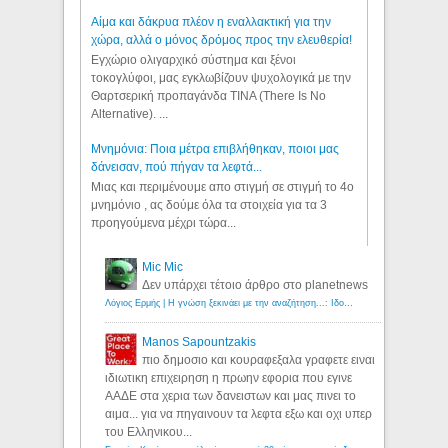
Αίμα και δάκρυα πλέον η εναλλακτική για την
χώρα, αλλά ο μόνος δρόμος προς την ελευθερία!
Εγχώριο ολιγαρχικό σύστημα και ξένοι
τοκογλύφοι, μας εγκλωβίζουν ψυχολογικά με την
Θαρτσερική προπαγάνδα TINA (There Is No
Alternative). ...
Μνημόνια: Ποια μέτρα επιβλήθηκαν, ποιοι μας
δάνεισαν, πού πήγαν τα λεφτά...
Μιας και περιμένουμε απο στιγμή σε στιγμή το 4ο
μνημόνιο , ας δούμε όλα τα στοιχεία για τα 3
προηγούμενα μέχρι τώρα...
Mic Mic
Δεν υπάρχει τέτοιο άρθρο στο planetnews
Λόγιος Ερμής | Η γνώση ξεκινάει με την αναζήτηση...: Ιδού οι 18 που χρωστούν 11 δις ευρώ!
Manos Sapountzakis
πιο δημοσιο και κουραφεξαλα γραφετε ειναι
ιδιωτικη επιχειρηση η πρωην εφορια που εγινε
ΑΑΔΕ στα χερια των δανειστων και μας πινει το
αιμα... για να πηγαινουν τα λεφτα εξω και οχι υπερ
του Ελληνικου...