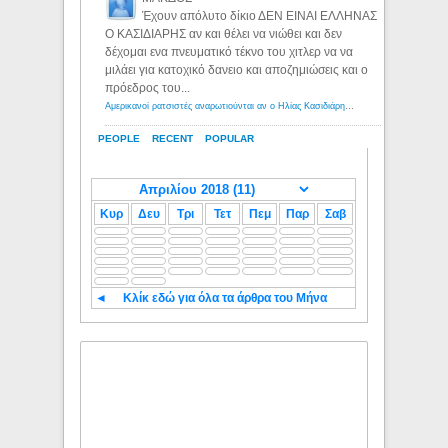
Έχουν απόλυτο δίκιο ΔΕΝ ΕΙΝΑΙ ΕΛΛΗΝΑΣ
Ο ΚΑΣΙΔΙΑΡΗΣ αν και θέλει να νιώθει και δεν
δέχομαι ενα πνευματικό τέκνο του χιτλερ να να
μιλάει για κατοχικό δανειο και αποζημιώσεις και ο
πρόεδρος του...
Αμερικανοί ρατσιστές αναρωτιούνται αν ο Ηλίας Κασιδιάρης ανήκει στη λευκή φυλή... - Λόγιος Ερμής
PEOPLE
RECENT
POPULAR
Κυρ
Δευ
Τρι
Τετ
Πεμ
Παρ
Σαβ
◄
Κλίκ εδώ για όλα τα άρθρα του Μήνα