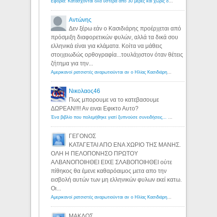
Εφορία: Κατάσχονται όλα ύστερα από 30 μέρες και χωρίς δικαστικές αποφάσεις - Λόγιος Ερμής
Αντώνης
Δεν ξέρω εάν ο Κασιδιάρης προέρχεται από
πρόσμιξη διαφορετικών φυλών, αλλά τα δικά σου
ελληνικά είναι για κλάματα. Κοίτα να μάθεις
στοιχειωδώς ορθογραφία...τουλάχιστον όταν θέτεις
ζήτημα για την...
Αμερικανοί ρατσιστές αναρωτιούνται αν ο Ηλίας Κασιδιάρης ανήκει στη λευκή φυλή... - Λόγιος Ερμής
Νικολαος46
Πως μπορουμε να το κατεβασουμε
ΔΩΡΕΑΝ!!!! Αν ειναι Εφικτο Αυτο?
Ένα βιβλίο που πολεμήθηκε γιατί ξυπνούσε συνειδήσεις... - Λόγιος Ερμής | Η γνώση ξεκινάει με την αναζήτηση...
ΓΕΓΟΝΟΣ
ΚΑΤΑΓΕΤΑΙ ΑΠΟ ΕΝΑ ΧΩΡΙΟ ΤΗΣ ΜΑΝΗΣ.
ΟΛΗ Η ΠΕΛΟΠΟΝΗΣΟ ΠΡΩΤΟΥ
ΑΛΒΑΝΟΠΟΙΗΘΕΙ ΕΙΧΕ ΣΛΑΒΟΠΟΙΗΘΕΙ ούτε
πίθηκος θα έμενε καθαρόαιμος μετα απο την
εισβολή αυτών των μη ελληνικών φυλων εκεί κατω.
Οι...
Αμερικανοί ρατσιστές αναρωτιούνται αν ο Ηλίας Κασιδιάρης ανήκει στη λευκή φυλή... - Λόγιος Ερμής
ΜΑΚΔΟΣ