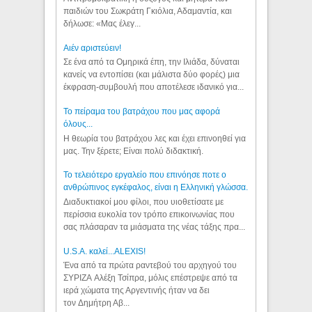
παιδιών του Σωκράτη Γκιόλια, Αδαμαντία, και
δήλωσε: «Μας έλεγ...
Aιέν αριστεύειν!
Σε ένα από τα Ομηρικά έπη, την Ιλιάδα, δύναται
κανείς να εντοπίσει (και μάλιστα δύο φορές) μια
έκφραση-συμβουλή που αποτέλεσε ιδανικό για...
Το πείραμα του βατράχου που μας αφορά
όλους...
Η θεωρία του βατράχου λες και έχει επινοηθεί για
μας. Την ξέρετε; Είναι πολύ διδακτική.
Το τελειότερο εργαλείο που επινόησε ποτε ο
ανθρώπινος εγκέφαλος, είναι η Ελληνική γλώσσα.
Διαδυκτιακοί μου φίλοι, που υιοθετίσατε με
περίσσια ευκολία τον τρόπο επικοινωνίας που
σας πλάσαραν τα μιάσματα της νέας τάξης πρα...
U.S.A. καλεί...ALEXIS!
Ένα από τα πρώτα ραντεβού του αρχηγού του
ΣΥΡΙΖΑ Αλέξη Τσίπρα, μόλις επέστρεψε από τα
ιερά χώματα της Αργεντινής ήταν να δει
τον Δημήτρη Αβ...