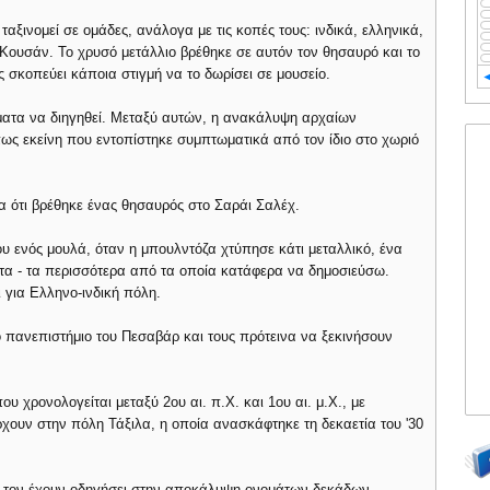
ταξινομεί σε ομάδες, ανάλογα με τις κοπές τους: ινδικά, ελληνικά,
ν Κουσάν. Το χρυσό μετάλλιο βρέθηκε σε αυτόν τον θησαυρό και το
ς σκοπεύει κάποια στιγμή να το δωρίσει σε μουσείο.
ματα να διηγηθεί. Μεταξύ αυτών, η ανακάλυψη αρχαίων
ως εκείνη που εντοπίστηκε συμπτωματικά από τον ίδιο στο χωριό
 ότι βρέθηκε ένας θησαυρός στο Σαράι Σαλέχ.
φου ενός μουλά, όταν η μπουλντόζα χτύπησε κάτι μεταλλικό, ένα
ατα - τα περισσότερα από τα οποία κατάφερα να δημοσιεύσω.
 για Ελληνο-ινδική πόλη.
πανεπιστήμιο του Πεσαβάρ και τους πρότεινα να ξεκινήσουν
υ χρονολογείται μεταξύ 2ου αι. π.Χ. και 1ου αι. μ.Χ., με
ρχουν στην πόλη Τάξιλα, η οποία ανασκάφτηκε τη δεκαετία του '30
ι τον έχουν οδηγήσει στην αποκάλυψη ονομάτων δεκάδων