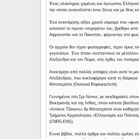
Ένας ολόκληρος χαμένος και άγνωστος Ελληνικό
την οποία ανακαλύπτει ένας ξένος και με δέος κ
Ένα ανεκτίμητης αξίας χρυσό νόμισμα που «φωτο
αποτελεί το πρώτο «πορτρέτο» του, βρέθηκε απ
Αφγανιστάν και το Πακιστάν, φέρνοντας στο φως
Οι αρχαίοι δεν είχαν φωτογραφίες, είχαν όμως τ
γεγονότων. Ένα τέτοιο «ενσταντανέ σε μέταλλο»
Αλέξανδρο και τον Πώρο, στις όχθες του ποταμο
Ανεκτίμητο από πολλές απόψεις είναι αυτό το μ
Αλεξάνδρου, που κυκλοφόρησε κατά τη διάρκεια τ
Μποπεράτσι (Osmund Bopearachchi).
Γεννημένος στη Σρι Λάνκα, με ακαδημαϊκές σπουδ
Βακτριανής και της Ινδίας, όπου κάποτε βασίλ
«Ιντιάνα Τζόουνς» δρ Μποπεράτσι είναι καθηγητ
Τμήματος Αρχαιολογίας «Ελληνισμός και Πολιτισ
(CNRS-ENS).
Εννιά βιβλία, πολλά άρθρα και πολλές ομιλίες εί