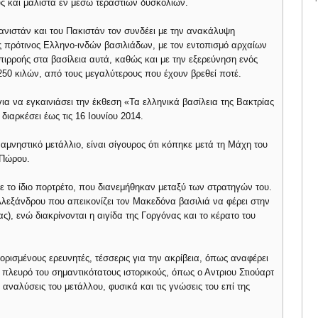
ς και μάλιστα εν μέσω τεράστιων δυσκολιών.
ανιστάν και του Πακιστάν τον συνδέει με την ανακάλυψη
πρότινος Ελληνο-ινδών βασιλιάδων, με τον εντοπισμό αρχαίων
πιρροής στα βασίλεια αυτά, καθώς και με την εξερεύνηση ενός
0 κιλών, από τους μεγαλύτερους που έχουν βρεθεί ποτέ.
 να εγκαινιάσει την έκθεση «Τα ελληνικά βασίλεια της Βακτρίας
διαρκέσει έως τις 16 Ιουνίου 2014.
μνηστικό μετάλλιο, είναι σίγουρος ότι κόπηκε μετά τη Μάχη του
 Πώρου.
ε το ίδιο πορτρέτο, που διανεμήθηκαν μεταξύ των στρατηγών του.
Αλεξάνδρου που απεικονίζει τον Μακεδόνα βασιλιά να φέρει στην
ς), ενώ διακρίνονται η αιγίδα της Γοργόνας και το κέρατο του
ορισμένους ερευνητές, τέσσερις για την ακρίβεια, όπως αναφέρει
ο πλευρό του σημαντικότατους ιστορικούς, όπως ο Αντριου Στιούαρτ
αναλύσεις του μετάλλου, φυσικά και τις γνώσεις του επί της