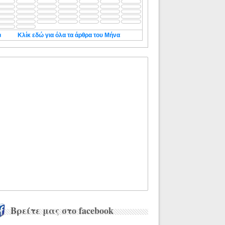
◄
Κλίκ εδώ για όλα τα άρθρα του Μήνα
Βρείτε μας στο facebook