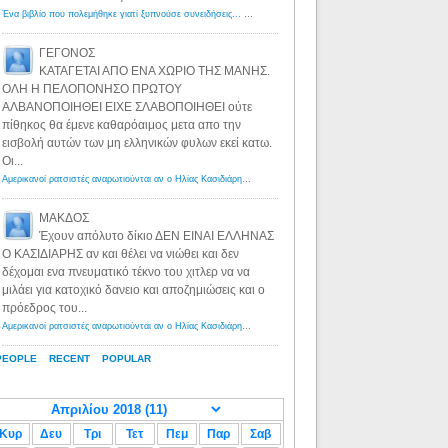
Ένα βιβλίο που πολεμήθηκε γιατί ξυπνούσε συνειδήσεις... - Λόγιος Ερμής | Η γνώση ξεκινάει με την αναζήτηση...
ΓΕΓΟΝΟΣ
ΚΑΤΑΓΕΤΑΙ ΑΠΟ ΕΝΑ ΧΩΡΙΟ ΤΗΣ ΜΑΝΗΣ.
ΟΛΗ Η ΠΕΛΟΠΟΝΗΣΟ ΠΡΩΤΟΥ
ΑΛΒΑΝΟΠΟΙΗΘΕΙ ΕΙΧΕ ΣΛΑΒΟΠΟΙΗΘΕΙ ούτε
πίθηκος θα έμενε καθαρόαιμος μετα απο την
εισβολή αυτών των μη ελληνικών φυλων εκεί κατω.
Οι...
Αμερικανοί ρατσιστές αναρωτιούνται αν ο Ηλίας Κασιδιάρης ανήκει στη λευκή φυλή... - Λόγιος Ερμής
·
8 yea
ΜΑΚΔΟΣ
Έχουν απόλυτο δίκιο ΔΕΝ ΕΙΝΑΙ ΕΛΛΗΝΑΣ
Ο ΚΑΣΙΔΙΑΡΗΣ αν και θέλει να νιώθει και δεν
δέχομαι ενα πνευματικό τέκνο του χιτλερ να να
μιλάει για κατοχικό δανειο και αποζημιώσεις και ο
πρόεδρος του...
Αμερικανοί ρατσιστές αναρωτιούνται αν ο Ηλίας Κασιδιάρης ανήκει στη λευκή φυλή... - Λόγιος Ερμής
·
8 yea
PEOPLE
RECENT
POPULAR
Κυρ
Δευ
Τρι
Τετ
Πεμ
Παρ
Σαβ