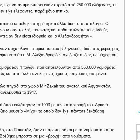
 είχε να αντιμετωπίσει έναν στρατό από 250.000 ελέφαντες, οι
δεν είχε ελέφαντες, παρά μόνο ιππικό.
ππικού επιτέθηκε στη μέση και άλλα δύο από τα πλάγια. Οι
νουν σαν τρελοί, πετώντας και ποδοπατώντας τους Ινδούς
ντες αν δεν είσαι ιδιοφυΐα και ο Αλέξανδρος ήταν».
αν αρχαιολόγο-ιστορικό τέτοιου βεληνεκούς, διότι στις μέρες μας,
κουστο ότι ο Μ. Αλέξανδρος δεν σχεδίαζε ο ίδιος τις μάχες του...
νομισμάτων 4 τόνων, που αποτελούνταν από 550.000 νομίσματα
καθώς και από άλλα αντικείμενα, χρυσά, επίχρυσα, ασημένια.
λο πηγάδι στο χωριό Mir Zakah του ανατολικού Αφγανιστάν.
 ανελκυσθεί το 1947.
ό όπου εκλάπησαν το 1993 με την καταστροφή του. Αρκετά
ικο μουσείο «Μίχο» το οποίο δεν έχει πάντοτε ξεκάθαρη
ρ, στο Πακιστάν, όταν οι πρώτοι σάκοι με τα νομίσματα και τα
 Βρέθηκε μπροστά σε μια «βροχή» από νομίσματα.