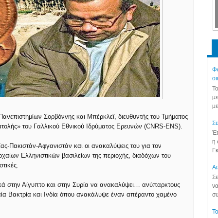
Φά
οι
Το
με
με
Πανεπιστημίων Σορβόννης και Μπέρκλεϊ, διευθυντής του Τμήματος
Συ
νατολής» του Γαλλικού Εθνικού Ιδρύματος Ερευνών (CNRS-ENS).
Έπ
η 
ίας-Πακιστάν-Αφγανιστάν και οι ανακαλύψεις του για τον
Γκ
χαίων Ελληνιστικών βασιλείων της περιοχής, διαδόχων του
τικές.
Aι
Σε
λικά στην Αίγυπτο και στην Συρία να ανακαλύψει… ανύπαρκτους
να
ία Βακτρία και Ινδία όπου ανακάλυψε έναν απέραντο χαμένο
συ
Το