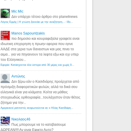
Mic Mic
Δεν υπάρχει τέτοιο άρθρο στο planetnews
Λόγιος Ερμής | Η γνώση ξεκινάει με την αναζήτηση...: Ιδού οι 18 που χρωστούν 11 δις ευρώ!
·
6 years ago
Manos Sapountzakis
πιο δημοσιο και κουραφεξαλα γραφετε ειναι
ιδιωτικη επιχειρηση η πρωην εφορια που εγινε
ΑΑΔΕ στα χερια των δανειστων και μας πινει το
αιμα... για να πηγαινουν τα λεφτα εξω και οχι υπερ
του Ελληνικου...
Εφορία: Κατάσχονται όλα ύστερα από 30 μέρες και χωρίς δικαστικές αποφάσεις - Λόγιος Ερμής
·
6 years ag
Αντώνης
Δεν ξέρω εάν ο Κασιδιάρης προέρχεται από
πρόσμιξη διαφορετικών φυλών, αλλά τα δικά σου
ελληνικά είναι για κλάματα. Κοίτα να μάθεις
στοιχειωδώς ορθογραφία...τουλάχιστον όταν θέτεις
ζήτημα για την...
Αμερικανοί ρατσιστές αναρωτιούνται αν ο Ηλίας Κασιδιάρης ανήκει στη λευκή φυλή... - Λόγιος Ερμής
·
7 yea
Νικολαος46
Πως μπορουμε να το κατεβασουμε
ΔΩΡΕΑΝ!!!! Αν ειναι Εφικτο Αυτο?