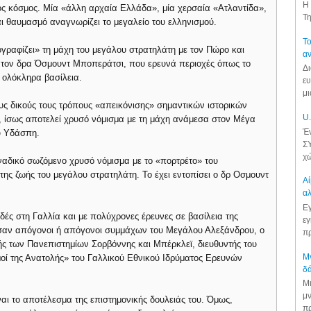
Η 
ς κόσμος. Μία «άλλη αρχαία Ελλάδα», μία χερσαία «Ατλαντίδα»,
Τη
αι θαυμασμό αναγνωρίζει το μεγαλείο του ελληνισμού.
Το
γραφίζει» τη μάχη του μεγάλου στρατηλάτη με τον Πώρο και
αν
ό τον δρα Όσμουντ Μποπεράτσι, που ερευνά περιοχές όπως το
Δι
 ολόκληρα βασίλεια.
ευ
μι
ους δικούς τους τρόπους «απεικόνισης» σημαντικών ιστορικών
U.
, ίσως αποτελεί χρυσό νόμισμα με τη μάχη ανάμεσα στον Μέγα
Έν
ύ Υδάσπη.
ΣΥ
χώ
οναδικό σωζόμενο χρυσό νόμισμα με το «πορτρέτο» του
ης ζωής του μεγάλου στρατηλάτη. Το έχει εντοπίσει ο δρ Οσμουντ
Αί
αλ
Εγ
ές στη Γαλλία και με πολύχρονες έρευνες σε βασίλεια της
εγ
ευσαν απόγονοι ή απόγονοι συμμάχων του Μεγάλου Αλεξάνδρου, ο
πρ
ής των Πανεπιστημίων Σορβόννης και Μπέρκλεϊ, διευθυντής του
Μν
μοί της Ανατολής» του Γαλλικού Εθνικού Ιδρύματος Ερευνών
δά
Μι
μν
ναι το αποτέλεσμα της επιστημονικής δουλειάς του. Όμως,
πρ