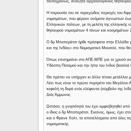
ταυτοχρόνως, αναζητά αρχαιολογικούς θησαυρού
Η παρουσία του σε ταραχώδεις περιοχές του Αφγ
νομισμάτων, που φέρουν ονόματα άγνωστων έως 
Ελληνικών πόλεων, με τη μελέτη της ελληνικής ε
θησαυρού νομισμάτων 4 τόνων και κοσμημάτων 25
Ο δρ Μποπεράτσι ήρθε πρόσφατα στην Ελλάδα για
και της Ινδίας» στο Νομισματικό Μουσείο, που θα 
Όπως επισημαίνει στο ΑΠΕ-ΜΠΕ για το χρυσό ανα
Υδάσπη Ποταμού και την ήττα του Ινδού βασιλιά
Θα πρέπει να υπήρχαν κι άλλα τέτοια μετάλλια μ
Λέει πως είναι το πρώτο πορτρέτο του Μεγάλου 
κεφαλή τη δορά ενός ελέφαντα (σύμβολο της Ινδία
Διός Άμμωνος.
Ωστόσο, η γνησιότητά του έχει αμφισβητηθεί από 
ο ίδιος ο δρ Μποπεράτσι. Εκείνος, όμως, έχει στ
και ο Φρανκ Χολτ, τα αποτελέσματα από όλες τις 
νομισματικής.