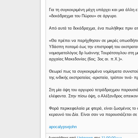
Για τη συγκεκριμένη μάχη υπάρχει και μια άλλη 
«δεκάδραχμα του Πώρου» σε άργυρο.
Από αυτά τα δεκάδραχμα, ένα πωλήθηκε πριν απ
«Θα πρέπει να παρήχθησαν σε μικρές οπωσδήποτε
Υδάσπη ποταμό έως την επιστροφή του εκστρατε
νομισματολόγος δρ Ιωάννης Τουράτσογλου στη μελ
αρχαίας Μακεδονίας (6ος; 3ος αι. π.Χ.)».
Θεωρεί πως τα συγκεκριμένα νομίσματα συνιστού
της ινδικής εκστρατείας -αριστεία, τρόπον τινά
Στη μία όψη του αργυρού τετράδραχμου παρουσιά
ελέφαντα. Στην πίσω όψη, ο Αλέξανδρος απεικονί
Φορά περικεφαλαία με φτερά, είναι ζωσμένος το 
κεραυνό του Δία. Είναι σαν να παρουσιάζεται σε 
apocalypsejohn
Αναρτήθηκε από
Unknown
στις
11:00:00 μ.μ.