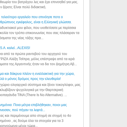
θεωρία του βατράχου λες και έχει επινοηθεί για μας.
ν ξέρετε; Είναι πολύ διδακτική.
 τελειότερο εργαλείο που επινόησε ποτε ο
θρώπινος εγκέφαλος, είναι η Ελληνική γλώσσα.
αδυκτιακοί μου φίλοι, που υιοθετίσατε με περίσσια
κολία τον τρόπο επικοινωνίας που σας πλάσαραν τα
άσματα της νέας τάξης πρα...
S.A. καλεί...ALEXIS!
α από τα πρώτα ραντεβού του αρχηγού του
ΡΙΖΑ Αλέξη Τσίπρα, μόλις επέστρεψε από τα ιερά
ματα της Αργεντινής ήταν να δει τον Δημήτρη Αβ...
μα και δάκρυα πλέον η εναλλακτική για την χώρα,
λά ο μόνος δρόμος προς την ελευθερία!
χώριο ολιγαρχικό σύστημα και ξένοι τοκογλύφοι, μας
κλωβίζουν ψυχολογικά με την Θαρτσερική
οπαγάνδα TINA (There Is No Alternative). ...
ημόνια: Ποια μέτρα επιβλήθηκαν, ποιοι μας
νεισαν, πού πήγαν τα λεφτά...
ας και περιμένουμε απο στιγμή σε στιγμή το 4ο
ημόνιο , ας δούμε όλα τα στοιχεία για τα 3
οηγούμενα μέχρι τώρα...