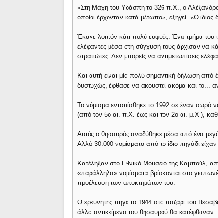
«Στη Μάχη του Υδάσπη το 326 π.Χ., ο Αλέξανδρος
οποίοι έρχονταν κατά μέτωπο», εξηγεί. «Ο ίδιος 
Έκανε λοιπόν κάτι πολύ ευφυές: Ένα τμήμα του ι
ελέφαντες μέσα στη σύγχυσή τους άρχισαν να κά
στρατιώτες. Δεν μπορείς να αντιμετωπίσεις ελέφα
Και αυτή είναι μία πολύ σημαντική δήλωση από έν
δυστυχώς, έφθασε να ακουστεί ακόμα και το... ανή
Το νόμισμα εντοπίσθηκε το 1992 σε έναν σωρό 
(από τον 5ο αι. π.Χ. έως και τον 2ο αι. μ.Χ.), 
Αυτός ο θησαυρός αναδύθηκε μέσα από ένα μεγά
Αλλά 30.000 νομίσματα από το ίδιο πηγάδι είχαν
Κατέληξαν στο Εθνικό Μουσείο της Καμπούλ, απ
«παράλληλα» νομίσματα βρίσκονται στο γιαπωνέζ
προέλευση των αποκτημάτων του.
Ο ερευνητής πήγε το 1944 στο παζάρι του Πεσαβά
άλλα αντικείμενα του θησαυρού θα κατέφθαναν.