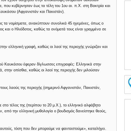
που κυβέρνησαν έως τα τέλη του 1ου αι. π.Χ. στη Βακτρία και
 Καυκάσου (Αφγανιστάν και Πακιστάν).
ς τα νομίσματα, ανακύπτουν συνολικά 45 ηγεμόνες, όπως ο
ς και ο Ηλιόδοτος, καθώς τα ονόματά τους είναι γραμμένα σε
στην ελληνική γραφή, καθώς οι λαοί της περιοχής γνώριζαν και
κού Καυκάσου έφεραν δίγλωσσες επιγραφές: Ελληνικά στην
ά, στην οπίσθια, καθώς οι λαοί της περιοχής δεν μιλούσαν
στους λαούς της περιοχής (σημερινό Αφγανιστάν, Πακιστάν,
ε στο τέλος της (περίπου το 20 μ.Χ.), το ελληνικό αλφάβητο
, από την ελληνική μυθολογία ο βουδισμός δανείστηκε θεούς,
 αυτούς, τόση που δεν μπορούμε να φανταστούμε», καταλήγει.