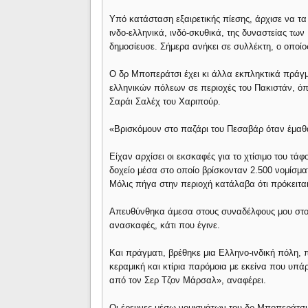
Υπό κατάσταση εξαιρετικής πίεσης, άρχισε να τα 
ινδο-ελληνικά, ινδό-σκυθικά, της δυναστείας τω
δημοσίευσε. Σήμερα ανήκει σε συλλέκτη, ο οποίο
Ο δρ Μποπεράτσι έχει κι άλλα εκπληκτικά πράγ
ελληνικών πόλεων σε περιοχές του Πακιστάν, όπ
Σαράι Σαλέχ του Χαριπούρ.
«Βρισκόμουν στο παζάρι του Πεσαβάρ όταν έμαθα
Είχαν αρχίσει οι εκσκαφές για το χτίσιμο του τά
δοχείο μέσα στο οποίο βρίσκονταν 2.500 νομίσμ
Μόλις πήγα στην περιοχή κατάλαβα ότι πρόκειται
Απευθύνθηκα άμεσα στους συναδέλφους μου στο 
ανασκαφές, κάτι που έγινε.
Και πράγματι, βρέθηκε μια Ελληνο-ινδική πόλη, πο
κεραμική και κτίρια παρόμοια με εκείνα που υπά
από τον Σερ Τζον Μάρσαλ», αναφέρει.
Οι έρευνες μέσω νομισμάτων του δρ Μποπεράτσ