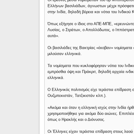
Ελλήνων βασιλιάδων, άγνωστων μέχρι πρόσφατα, 
στην Ινδία, δηλαδή βόρεια και νότια του Ινδικού
Όπως εξήγησε ο ίδιος στο ΑΠΕ-ΜΠΕ, «ερευνώντα
Λυσίας, ο Στράτων, ο Απολλόδωτος, ο Ιππόστρατο
αυτά».
Οι βασιλιάδες της Βακτρίας «έκοβαν» νομίσματα 
μιλούσαν ελληνικά.
Τα νομίσματα που κυκλοφόρησαν νότια του Ινδι
εμπρόσθια όψη και Πράκριτ, δηλαδή αρχαία ινδικ
ελληνικά.
Ο Ελληνικός πολιτισμός είχε τεράστια επίδραση 
Ουζμπεκιστάν, Τατζικιστάν κλπ.).
«Ακόμα και όταν η ελληνική ισχύς στην Ινδία ήρθ
χρησιμοποιήθηκε για ακόμα δύο αιώνες. Επιπλέον
όπως ο Ηρακλής και ο Διόνυσος.
Οι Έλληνες είχαν τεράστια επίδραση στους λαού