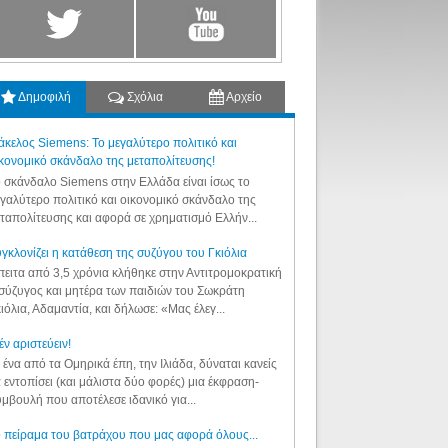
Δημοφιλή
Σχόλια
Αρχείο
κελος Siemens: Το μεγαλύτερο πολιτικό και
κονομικό σκάνδαλο της μεταπολίτευσης!
 σκάνδαλο Siemens στην Ελλάδα είναι ίσως το
γαλύτερο πολιτικό και οικονομικό σκάνδαλο της
ταπολίτευσης και αφορά σε χρηματισμό Ελλήν...
γκλονίζει η κατάθεση της συζύγου του Γκιόλια
ειτα από 3,5 χρόνια κλήθηκε στην Αντιτρομοκρατική
σύζυγος και μητέρα των παιδιών του Σωκράτη
ιόλια, Αδαμαντία, και δήλωσε: «Μας έλεγ...
έν αριστεύειν!
 ένα από τα Ομηρικά έπη, την Ιλιάδα, δύναται κανείς
 εντοπίσει (και μάλιστα δύο φορές) μια έκφραση-
μβουλή που αποτέλεσε ιδανικό για...
 πείραμα του βατράχου που μας αφορά όλους...