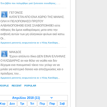
Ένα βιβλίο που πολεμήθηκε γιατί ξυπνούσε συνειδήσεις... - Λόγιος Ερμής | Η γνώση ξεκινάει με την αναζήτηση...
ΓΕΓΟΝΟΣ
ΚΑΤΑΓΕΤΑΙ ΑΠΟ ΕΝΑ ΧΩΡΙΟ ΤΗΣ ΜΑΝΗΣ.
ΟΛΗ Η ΠΕΛΟΠΟΝΗΣΟ ΠΡΩΤΟΥ
ΑΛΒΑΝΟΠΟΙΗΘΕΙ ΕΙΧΕ ΣΛΑΒΟΠΟΙΗΘΕΙ ούτε
πίθηκος θα έμενε καθαρόαιμος μετα απο την
εισβολή αυτών των μη ελληνικών φυλων εκεί κατω.
Οι...
Αμερικανοί ρατσιστές αναρωτιούνται αν ο Ηλίας Κασιδιάρης ανήκει στη λευκή φυλή... - Λόγιος Ερμής
·
8 yea
ΜΑΚΔΟΣ
Έχουν απόλυτο δίκιο ΔΕΝ ΕΙΝΑΙ ΕΛΛΗΝΑΣ
Ο ΚΑΣΙΔΙΑΡΗΣ αν και θέλει να νιώθει και δεν
δέχομαι ενα πνευματικό τέκνο του χιτλερ να να
μιλάει για κατοχικό δανειο και αποζημιώσεις και ο
πρόεδρος του...
Αμερικανοί ρατσιστές αναρωτιούνται αν ο Ηλίας Κασιδιάρης ανήκει στη λευκή φυλή... - Λόγιος Ερμής
·
8 yea
PEOPLE
RECENT
POPULAR
Κυρ
Δευ
Τρι
Τετ
Πεμ
Παρ
Σαβ