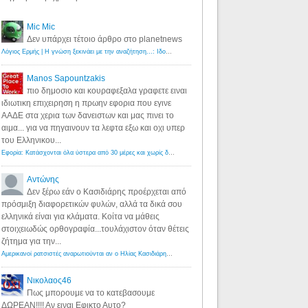
Mic Mic
Δεν υπάρχει τέτοιο άρθρο στο planetnews
Λόγιος Ερμής | Η γνώση ξεκινάει με την αναζήτηση...: Ιδού οι 18 που χρωστούν 11 δις ευρώ!
·
6 years ago
Manos Sapountzakis
πιο δημοσιο και κουραφεξαλα γραφετε ειναι
ιδιωτικη επιχειρηση η πρωην εφορια που εγινε
ΑΑΔΕ στα χερια των δανειστων και μας πινει το
αιμα... για να πηγαινουν τα λεφτα εξω και οχι υπερ
του Ελληνικου...
Εφορία: Κατάσχονται όλα ύστερα από 30 μέρες και χωρίς δικαστικές αποφάσεις - Λόγιος Ερμής
·
6 years ag
Αντώνης
Δεν ξέρω εάν ο Κασιδιάρης προέρχεται από
πρόσμιξη διαφορετικών φυλών, αλλά τα δικά σου
ελληνικά είναι για κλάματα. Κοίτα να μάθεις
στοιχειωδώς ορθογραφία...τουλάχιστον όταν θέτεις
ζήτημα για την...
Αμερικανοί ρατσιστές αναρωτιούνται αν ο Ηλίας Κασιδιάρης ανήκει στη λευκή φυλή... - Λόγιος Ερμής
·
7 yea
Νικολαος46
Πως μπορουμε να το κατεβασουμε
ΔΩΡΕΑΝ!!!! Αν ειναι Εφικτο Αυτο?