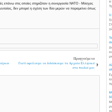
Η 
ές επάνω στις οποίες στηριζόταν η συνεργασία ΝΑΤΟ - Μόσχας
Τη
λευταίας, δεν μπορεί η σχέση των δύο μερών να παραμείνει όπως
U.
Έν
ΣΥ
χώ
Το
αν
Δι
ευ
μι
Προηγούμενο
ούρκοι
Γιατί οφείλουμε να διδάσκουμε τα Αρχαία Ελληνικά
Αί
στα παιδιά μας
αλ
Εγ
εγ
πρ
Μν
δά
Μι
μν
πρ