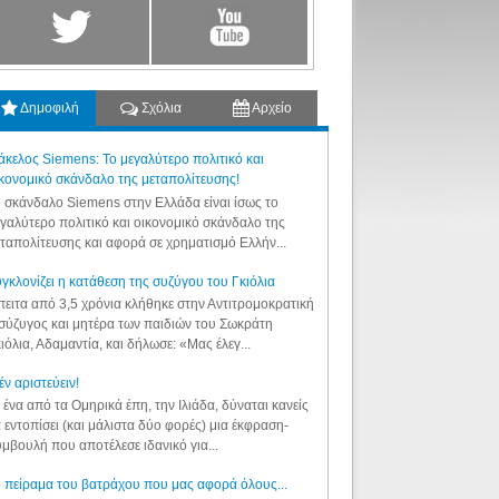
Δημοφιλή
Σχόλια
Αρχείο
κελος Siemens: Το μεγαλύτερο πολιτικό και
κονομικό σκάνδαλο της μεταπολίτευσης!
 σκάνδαλο Siemens στην Ελλάδα είναι ίσως το
γαλύτερο πολιτικό και οικονομικό σκάνδαλο της
ταπολίτευσης και αφορά σε χρηματισμό Ελλήν...
γκλονίζει η κατάθεση της συζύγου του Γκιόλια
ειτα από 3,5 χρόνια κλήθηκε στην Αντιτρομοκρατική
σύζυγος και μητέρα των παιδιών του Σωκράτη
ιόλια, Αδαμαντία, και δήλωσε: «Μας έλεγ...
έν αριστεύειν!
 ένα από τα Ομηρικά έπη, την Ιλιάδα, δύναται κανείς
 εντοπίσει (και μάλιστα δύο φορές) μια έκφραση-
μβουλή που αποτέλεσε ιδανικό για...
 πείραμα του βατράχου που μας αφορά όλους...