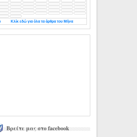
◄
Κλίκ εδώ για όλα τα άρθρα του Μήνα
Βρείτε μας στο facebook