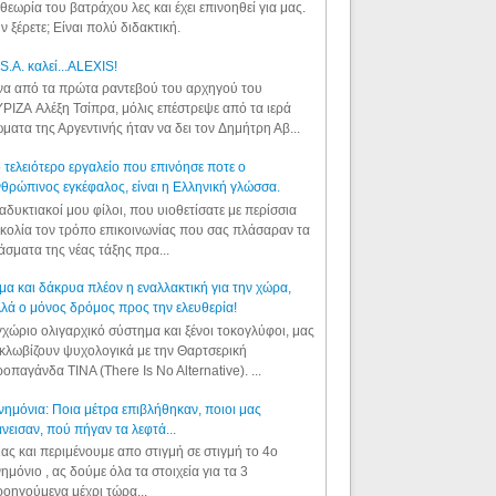
θεωρία του βατράχου λες και έχει επινοηθεί για μας.
ν ξέρετε; Είναι πολύ διδακτική.
S.A. καλεί...ALEXIS!
α από τα πρώτα ραντεβού του αρχηγού του
ΡΙΖΑ Αλέξη Τσίπρα, μόλις επέστρεψε από τα ιερά
ματα της Αργεντινής ήταν να δει τον Δημήτρη Αβ...
 τελειότερο εργαλείο που επινόησε ποτε ο
θρώπινος εγκέφαλος, είναι η Ελληνική γλώσσα.
αδυκτιακοί μου φίλοι, που υιοθετίσατε με περίσσια
κολία τον τρόπο επικοινωνίας που σας πλάσαραν τα
άσματα της νέας τάξης πρα...
μα και δάκρυα πλέον η εναλλακτική για την χώρα,
λά ο μόνος δρόμος προς την ελευθερία!
χώριο ολιγαρχικό σύστημα και ξένοι τοκογλύφοι, μας
κλωβίζουν ψυχολογικά με την Θαρτσερική
οπαγάνδα TINA (There Is No Alternative). ...
ημόνια: Ποια μέτρα επιβλήθηκαν, ποιοι μας
νεισαν, πού πήγαν τα λεφτά...
ας και περιμένουμε απο στιγμή σε στιγμή το 4ο
ημόνιο , ας δούμε όλα τα στοιχεία για τα 3
οηγούμενα μέχρι τώρα...