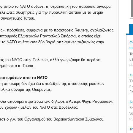
ον οποίο το ΝΑΤΟ αυξάνει τη στρατιωτική του παρουσία σίγουρα
ελείωτες συζητήσεις για την πυραυλική ασπίδα με τα μέτρια
 συνέντευξης Τύπου.
άς», πρόσθεσε, σύμφωνα με το πρακτορείο Reuters, σχολιάζοντας
 υπουργός Εξωτερικών Ράντοσλαβ Σικόρσκι, ο οποίος είχε
ν το ΝΑΤΟ ανέπτυσσε δύο βαριά οπλισμένες ταξιαρχίες στην
Φά
οι
Το
με
εις του ΝΑΤΟ στην Πολωνία, αλλά γνωρίζουμε θα περάσει
με
ημείωσε ο κ. Τουσκ.
Συ
τρατευμάτων απο το ΝΑΤΟ
Έπ
η ότι ακόμη δεν έχει δει αποδείξεις της απόσυρσης ρωσικών
η 
τολικά σύνορα της Ουκρανίας.
Γκ
ωσία αποσύρει στρατεύματα», δήλωσε ο Άντερς Φογκ Ράσμουσεν,
Aι
ων χωρών - μελών του ΝΑΤΟ στις Βρυξέλλες.
Σε
να
συ
θεσε ο γ.γ. του Οργανισμού του Βορειοατλαντικού Συμφώνου,
Το