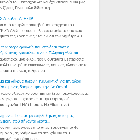
θεωρία του βατράχου λες και έχει επινοηθεί για μας.
ν ξέρετε; Είναι πολύ διδακτική.
S.A. καλεί...ALEXIS!
α από τα πρώτα ραντεβού του αρχηγού του
ΡΙΖΑ Αλέξη Τσίπρα, μόλις επέστρεψε από τα ιερά
ματα της Αργεντινής ήταν να δει τον Δημήτρη Αβ...
 τελειότερο εργαλείο που επινόησε ποτε ο
θρώπινος εγκέφαλος, είναι η Ελληνική γλώσσα.
αδυκτιακοί μου φίλοι, που υιοθετίσατε με περίσσια
κολία τον τρόπο επικοινωνίας που σας πλάσαραν τα
άσματα της νέας τάξης πρα...
μα και δάκρυα πλέον η εναλλακτική για την χώρα,
λά ο μόνος δρόμος προς την ελευθερία!
χώριο ολιγαρχικό σύστημα και ξένοι τοκογλύφοι, μας
κλωβίζουν ψυχολογικά με την Θαρτσερική
οπαγάνδα TINA (There Is No Alternative). ...
ημόνια: Ποια μέτρα επιβλήθηκαν, ποιοι μας
νεισαν, πού πήγαν τα λεφτά...
ας και περιμένουμε απο στιγμή σε στιγμή το 4ο
ημόνιο , ας δούμε όλα τα στοιχεία για τα 3
οηγούμενα μέχρι τώρα...