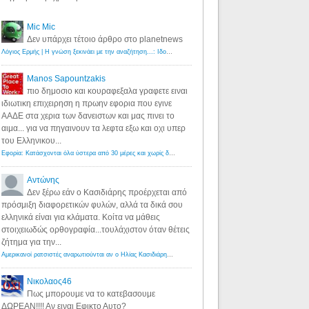
Mic Mic
Δεν υπάρχει τέτοιο άρθρο στο planetnews
Λόγιος Ερμής | Η γνώση ξεκινάει με την αναζήτηση...: Ιδού οι 18 που χρωστούν 11 δις ευρώ!
·
6 years ago
Manos Sapountzakis
πιο δημοσιο και κουραφεξαλα γραφετε ειναι
ιδιωτικη επιχειρηση η πρωην εφορια που εγινε
ΑΑΔΕ στα χερια των δανειστων και μας πινει το
αιμα... για να πηγαινουν τα λεφτα εξω και οχι υπερ
του Ελληνικου...
Εφορία: Κατάσχονται όλα ύστερα από 30 μέρες και χωρίς δικαστικές αποφάσεις - Λόγιος Ερμής
·
6 years ag
Αντώνης
Δεν ξέρω εάν ο Κασιδιάρης προέρχεται από
πρόσμιξη διαφορετικών φυλών, αλλά τα δικά σου
ελληνικά είναι για κλάματα. Κοίτα να μάθεις
στοιχειωδώς ορθογραφία...τουλάχιστον όταν θέτεις
ζήτημα για την...
Αμερικανοί ρατσιστές αναρωτιούνται αν ο Ηλίας Κασιδιάρης ανήκει στη λευκή φυλή... - Λόγιος Ερμής
·
7 yea
Νικολαος46
Πως μπορουμε να το κατεβασουμε
ΔΩΡΕΑΝ!!!! Αν ειναι Εφικτο Αυτο?