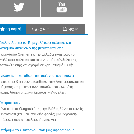
Δημοφιλή
Σχόλια
Αρχείο
κελος Siemens: Το μεγαλύτερο πολιτικό και
κονομικό σκάνδαλο της μεταπολίτευσης!
 σκάνδαλο Siemens στην Ελλάδα είναι ίσως το
γαλύτερο πολιτικό και οικονομικό σκάνδαλο της
ταπολίτευσης και αφορά σε χρηματισμό Ελλήν...
γκλονίζει η κατάθεση της συζύγου του Γκιόλια
ειτα από 3,5 χρόνια κλήθηκε στην Αντιτρομοκρατική
σύζυγος και μητέρα των παιδιών του Σωκράτη
ιόλια, Αδαμαντία, και δήλωσε: «Μας έλεγ...
έν αριστεύειν!
 ένα από τα Ομηρικά έπη, την Ιλιάδα, δύναται κανείς
 εντοπίσει (και μάλιστα δύο φορές) μια έκφραση-
μβουλή που αποτέλεσε ιδανικό για...
 πείραμα του βατράχου που μας αφορά όλους...