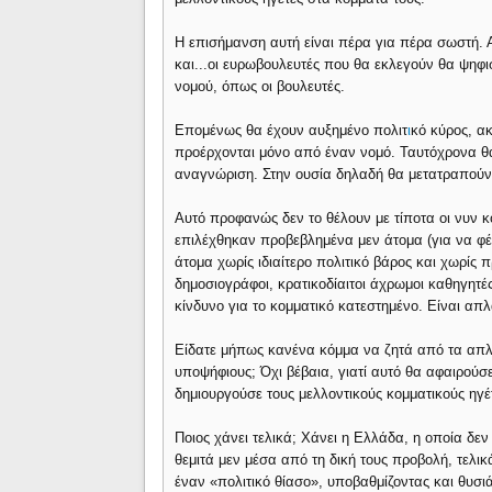
Η επισήμανση αυτή είναι πέρα για πέρα σωστή. Α
και...οι ευρωβουλευτές που θα εκλεγούν θα ψηφ
νομού, όπως οι βουλευτές.
Επομένως θα έχουν αυξημένο πολιτ
ι
κό κύρος, α
προέρχονται μόνο από έναν νομό. Ταυτόχρονα θα
αναγνώριση. Στην ουσία δηλαδή θα μετατραπούν 
Αυτό προφανώς δεν το θέλουν με τίποτα οι νυν κομ
επιλέχθηκαν προβεβλημένα μεν άτομα (για να φ
άτομα χωρίς ιδιαίτερο πολιτικό βάρος και χωρίς π
δημοσιογράφοι, κρατικοδίαιτοι άχρωμοι καθηγητ
κίνδυνο για το κομματικό κατεστημένο. Είναι α
Είδατε μήπως κανένα κόμμα να ζητά από τα απλά
υποψήφιους; Όχι βέβαια, γιατί αυτό θα αφαιρούσ
δημιουργούσε τους μελλοντικούς κομματικούς ηγέ
Ποιος χάνει τελικά; Χάνει η Ελλάδα, η οποία δε
θεμιτά μεν μέσα από τη δική τους προβολή, τελικ
έναν «πολιτικό θίασο», υποβαθμίζοντας και θυσι