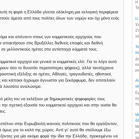
Η 
Τη
υτή τη φορά η Ελλάδα γίνεται ολόκληρη μια εκλογική περιφέρεια
ιστούν άμεσα από τους πολίτες όλων των νομών και όχι μόνο ενός
U.
Έν
ΣΥ
χώ
κόμα και απέναντι στους νυν κομματικούς αρχηγούς που
 αποκτήσουν στις Βρυξέλλες διεθνείς επαφές και διεθνή
Το
σε μελλοντικούς ηγέτες στα αντίστοιχα κόμματά τους.
αν
Δι
ματικοί αρχηγοί και γενικά οι κομματικές ελίτ. Για το λόγο αυτό
ευ
έρουν όσο το δυνατόν περισσότερες ψήφους), αλλά ταυτόχρονα
μι
ροοπτική εξέλιξης σε ηγέτες. Αθλητές, τραγουδιστές, ηθοποιοί,
ές και κάποιοι άχρωμοι άγνωστοι για ξεκάρφωμα, δεν αποτελούν
Αί
πλά λουσάτα αναλώσιμα.
αλ
Εγ
εγ
 μέλη του να εκλέξουν με δημοκρατικές ψηφοφορίες τους
πρ
ε την σχετική εξουσία του κομματικού αρχηγού και στην ουσία θα
τες.
Μν
δά
ν στέλνει στην Ευρωβουλή ικανούς πολιτικούς που θα εργάζονταν,
Μι
ά όμως για το καλό της χώρας. Αντί γι’ αυτό θα στείλουμε έξω
μν
άζοντας για μία ακόμα φορά την ίδια την Ελλάδα, προκειμένου να
πρ