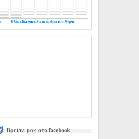
◄
Κλίκ εδώ για όλα τα άρθρα του Μήνα
Βρείτε μας στο facebook