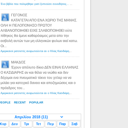
Ένα βιβλίο που πολεμήθηκε γιατί ξυπνούσε συνειδήσεις... - Λόγιος Ερμής | Η γνώση ξεκινάει με την αναζήτηση...
ΓΕΓΟΝΟΣ
ΚΑΤΑΓΕΤΑΙ ΑΠΟ ΕΝΑ ΧΩΡΙΟ ΤΗΣ ΜΑΝΗΣ.
ΟΛΗ Η ΠΕΛΟΠΟΝΗΣΟ ΠΡΩΤΟΥ
ΑΛΒΑΝΟΠΟΙΗΘΕΙ ΕΙΧΕ ΣΛΑΒΟΠΟΙΗΘΕΙ ούτε
πίθηκος θα έμενε καθαρόαιμος μετα απο την
εισβολή αυτών των μη ελληνικών φυλων εκεί κατω.
Οι...
Αμερικανοί ρατσιστές αναρωτιούνται αν ο Ηλίας Κασιδιάρης ανήκει στη λευκή φυλή... - Λόγιος Ερμής
·
8 yea
ΜΑΚΔΟΣ
Έχουν απόλυτο δίκιο ΔΕΝ ΕΙΝΑΙ ΕΛΛΗΝΑΣ
Ο ΚΑΣΙΔΙΑΡΗΣ αν και θέλει να νιώθει και δεν
δέχομαι ενα πνευματικό τέκνο του χιτλερ να να
μιλάει για κατοχικό δανειο και αποζημιώσεις και ο
πρόεδρος του...
Αμερικανοί ρατσιστές αναρωτιούνται αν ο Ηλίας Κασιδιάρης ανήκει στη λευκή φυλή... - Λόγιος Ερμής
·
8 yea
PEOPLE
RECENT
POPULAR
Κυρ
Δευ
Τρι
Τετ
Πεμ
Παρ
Σαβ