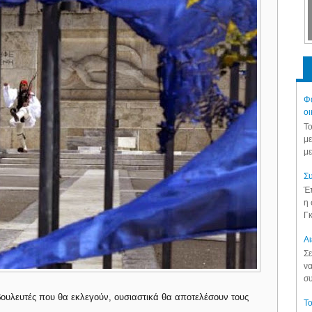
Φά
οι
Το
με
με
Συ
Έπ
η 
Γκ
Aι
Σε
να
συ
ουλευτές που θα εκλεγούν, ουσιαστικά θα αποτελέσουν τους
Το