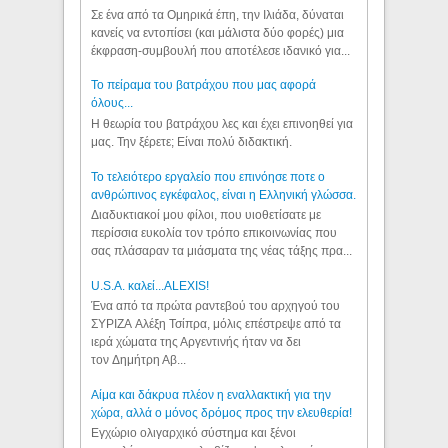
Σε ένα από τα Ομηρικά έπη, την Ιλιάδα, δύναται
κανείς να εντοπίσει (και μάλιστα δύο φορές) μια
έκφραση-συμβουλή που αποτέλεσε ιδανικό για...
Το πείραμα του βατράχου που μας αφορά
όλους...
Η θεωρία του βατράχου λες και έχει επινοηθεί για
μας. Την ξέρετε; Είναι πολύ διδακτική.
Το τελειότερο εργαλείο που επινόησε ποτε ο
ανθρώπινος εγκέφαλος, είναι η Ελληνική γλώσσα.
Διαδυκτιακοί μου φίλοι, που υιοθετίσατε με
περίσσια ευκολία τον τρόπο επικοινωνίας που
σας πλάσαραν τα μιάσματα της νέας τάξης πρα...
U.S.A. καλεί...ALEXIS!
Ένα από τα πρώτα ραντεβού του αρχηγού του
ΣΥΡΙΖΑ Αλέξη Τσίπρα, μόλις επέστρεψε από τα
ιερά χώματα της Αργεντινής ήταν να δει
τον Δημήτρη Αβ...
Αίμα και δάκρυα πλέον η εναλλακτική για την
χώρα, αλλά ο μόνος δρόμος προς την ελευθερία!
Εγχώριο ολιγαρχικό σύστημα και ξένοι