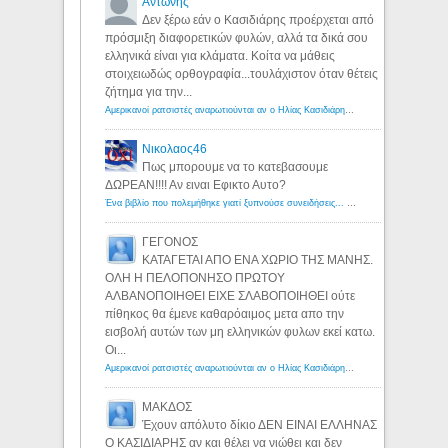
Αντώνης
Δεν ξέρω εάν ο Κασιδιάρης προέρχεται από
πρόσμιξη διαφορετικών φυλών, αλλά τα δικά σου
ελληνικά είναι για κλάματα. Κοίτα να μάθεις
στοιχειωδώς ορθογραφία...τουλάχιστον όταν θέτεις
ζήτημα για την...
Αμερικανοί ρατσιστές αναρωτιούνται αν ο Ηλίας Κασιδιάρης ανήκει στη λευκή φυλή... - Λόγιος Ερμής
Νικολαος46
Πως μπορουμε να το κατεβασουμε
ΔΩΡΕΑΝ!!!! Αν ειναι Εφικτο Αυτο?
Ένα βιβλίο που πολεμήθηκε γιατί ξυπνούσε συνειδήσεις... - Λόγιος Ερμής | Η γνώση ξεκινάει με την αναζήτηση...
ΓΕΓΟΝΟΣ
ΚΑΤΑΓΕΤΑΙ ΑΠΟ ΕΝΑ ΧΩΡΙΟ ΤΗΣ ΜΑΝΗΣ.
ΟΛΗ Η ΠΕΛΟΠΟΝΗΣΟ ΠΡΩΤΟΥ
ΑΛΒΑΝΟΠΟΙΗΘΕΙ ΕΙΧΕ ΣΛΑΒΟΠΟΙΗΘΕΙ ούτε
πίθηκος θα έμενε καθαρόαιμος μετα απο την
εισβολή αυτών των μη ελληνικών φυλων εκεί κατω.
Οι...
Αμερικανοί ρατσιστές αναρωτιούνται αν ο Ηλίας Κασιδιάρης ανήκει στη λευκή φυλή... - Λόγιος Ερμής
ΜΑΚΔΟΣ
Έχουν απόλυτο δίκιο ΔΕΝ ΕΙΝΑΙ ΕΛΛΗΝΑΣ
Ο ΚΑΣΙΔΙΑΡΗΣ αν και θέλει να νιώθει και δεν