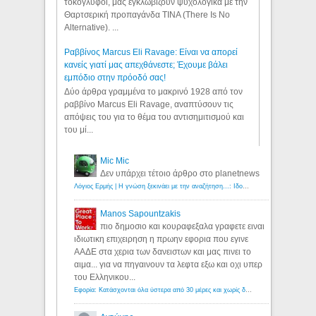
τοκογλύφοι, μας εγκλωβίζουν ψυχολογικά με την
Θαρτσερική προπαγάνδα TINA (There Is No
Alternative). ...
Ραββίνος Marcus Eli Ravage: Είναι να απορεί
κανείς γιατί μας απεχθάνεστε; Έχουμε βάλει
εμπόδιο στην πρόοδό σας!
Δύο άρθρα γραμμένα το μακρινό 1928 από τον
ραββίνο Marcus Eli Ravage, αναπτύσουν τις
απόψεις του για το θέμα του αντισημιτισμού και
του μί...
Mic Mic
Δεν υπάρχει τέτοιο άρθρο στο planetnews
Λόγιος Ερμής | Η γνώση ξεκινάει με την αναζήτηση...: Ιδού οι 18 που χρωστούν 11 δις ευρώ!
Manos Sapountzakis
πιο δημοσιο και κουραφεξαλα γραφετε ειναι
ιδιωτικη επιχειρηση η πρωην εφορια που εγινε
ΑΑΔΕ στα χερια των δανειστων και μας πινει το
αιμα... για να πηγαινουν τα λεφτα εξω και οχι υπερ
του Ελληνικου...
Εφορία: Κατάσχονται όλα ύστερα από 30 μέρες και χωρίς δικαστικές αποφάσεις - Λόγιος Ερμής