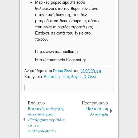
Μερικές φορές είμαστε τόσο
θολωμένοι από τον θυμό, τον πόνο
ή την κακή διάθεση, που δεν
μπορούμε να διακρίνουμε τις πόρτες
που είναι ανοιχτές μπροστά μας.
Εστίασε σε αυτά που έχεις στο
παρόν.
http://www.marobellou.gr
http://lemontselo.blogspot.gr
Αναρτήθηκε από
Diana Zissi
στις
12:00:00 π.μ.
Κατηγορία:
Επιστήμη
,
Ψυχολογία
,
D. Zissi
Επόμενο
Προηγούμενο
Βρετανός καθηγητής
Παλαιότερη
πανεπιστημίου:
Ανάρτηση
«Υπάρχουν νεράιδες
και τις
φωτογράφισα!»