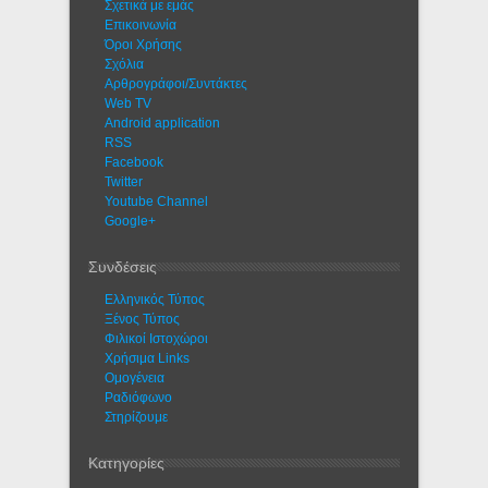
Σχετικά με εμάς
Eπικοινωνία
Όροι Χρήσης
Σχόλια
Αρθρογράφοι/Συντάκτες
Web TV
Android application
RSS
Facebook
Twitter
Youtube Channel
Google+
Συνδέσεις
Ελληνικός Τύπος
Ξένος Τύπος
Φιλικοί Ιστοχώροι
Χρήσιμα Links
Ομογένεια
Ραδιόφωνο
Στηρίζουμε
Κατηγορίες