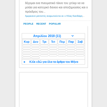
δέχομαι ενα πνευματικό τέκνο του χιτλερ να να
μιλάει για κατοχικό δανειο και αποζημιώσεις και ο
πρόεδρος του...
Αμερικανοί ρατσιστές αναρωτιούνται αν ο Ηλίας Κασιδιάρης ανήκει στη λευκή φυλή... - Λόγιος Ερμής
PEOPLE
RECENT
POPULAR
Κυρ
Δευ
Τρι
Τετ
Πεμ
Παρ
Σαβ
◄
Κλίκ εδώ για όλα τα άρθρα του Μήνα