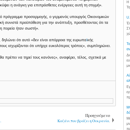
Η 
ύψει η ανάγκη για επιπρόσθετες ενέργειες αυτή τη στιγμή».
Τη
νικό πρόγραμμα προσαρμογής, ο γερμανός υπουργός Οικονομικών
U.
τική συνιστά προϋπόθεση για την ανάπτυξη, προσθέτοντας ότι τα
Έν
 η πορεία ήταν σωστή».
ΣΥ
χώ
, δηλώνει ότι αυτό «δεν είναι απόρροια της ευρωπα
ϊ
κής
Το
όσους ισχυρίζονται ότι υπήρχε ευκολότερος τρόπος», συμπληρώνει.
αν
Δι
 πρέπει να τηρεί τους κανόνες», αναφέρει, τέλος, σχετικά με
ευ
μι
Αί
αλ
Εγ
εγ
πρ
Μν
δά
Προηγούμενο
Μι
.
Καζάνι που βράζει η Ουκρανία.
μν
πρ