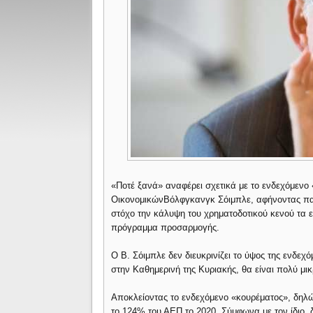
«Ποτέ ξανά» αναφέρει σχετικά με το ενδεχόμενο
ΟικονομικώνΒόλφγκανγκ Σόιμπλε, αφήνοντας παρ
στόχο την κάλυψη του χρηματοδοτικού κενού τα ε
πρόγραμμα προσαρμογής.
Ο Β. Σόιμπλε δεν διευκρινίζει το ύψος της ενδεχ
στην Καθημερινή της Κυριακής, θα είναι πολύ μ
Αποκλείοντας το ενδεχόμενο «κουρέματος», δηλών
το 124% του ΑΕΠ το 2020. Σύμφωνα με τον ίδιο