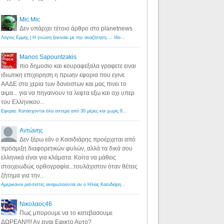
Mic Mic
Δεν υπάρχει τέτοιο άρθρο στο planetnews
Λόγιος Ερμής | Η γνώση ξεκινάει με την αναζήτηση...: Ιδού οι 18 που χρωστούν 11 δις ευρώ!
·
6 years ago
Manos Sapountzakis
πιο δημοσιο και κουραφεξαλα γραφετε ειναι
ιδιωτικη επιχειρηση η πρωην εφορια που εγινε
ΑΑΔΕ στα χερια των δανειστων και μας πινει το
αιμα... για να πηγαινουν τα λεφτα εξω και οχι υπερ
του Ελληνικου...
Εφορία: Κατάσχονται όλα ύστερα από 30 μέρες και χωρίς δικαστικές αποφάσεις - Λόγιος Ερμής
·
6 years ag
Αντώνης
Δεν ξέρω εάν ο Κασιδιάρης προέρχεται από
πρόσμιξη διαφορετικών φυλών, αλλά τα δικά σου
ελληνικά είναι για κλάματα. Κοίτα να μάθεις
στοιχειωδώς ορθογραφία...τουλάχιστον όταν θέτεις
ζήτημα για την...
Αμερικανοί ρατσιστές αναρωτιούνται αν ο Ηλίας Κασιδιάρης ανήκει στη λευκή φυλή... - Λόγιος Ερμής
·
7 yea
Νικολαος46
Πως μπορουμε να το κατεβασουμε
ΔΩΡΕΑΝ!!!! Αν ειναι Εφικτο Αυτο?