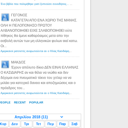
Ένα βιβλίο που πολεμήθηκε γιατί ξυπνούσε συνειδήσεις... - Λόγιος Ερμής | Η γνώση ξεκινάει με την αναζήτηση...
ΓΕΓΟΝΟΣ
ΚΑΤΑΓΕΤΑΙ ΑΠΟ ΕΝΑ ΧΩΡΙΟ ΤΗΣ ΜΑΝΗΣ.
ΟΛΗ Η ΠΕΛΟΠΟΝΗΣΟ ΠΡΩΤΟΥ
ΑΛΒΑΝΟΠΟΙΗΘΕΙ ΕΙΧΕ ΣΛΑΒΟΠΟΙΗΘΕΙ ούτε
πίθηκος θα έμενε καθαρόαιμος μετα απο την
εισβολή αυτών των μη ελληνικών φυλων εκεί κατω.
Οι...
Αμερικανοί ρατσιστές αναρωτιούνται αν ο Ηλίας Κασιδιάρης ανήκει στη λευκή φυλή... - Λόγιος Ερμής
·
8 yea
ΜΑΚΔΟΣ
Έχουν απόλυτο δίκιο ΔΕΝ ΕΙΝΑΙ ΕΛΛΗΝΑΣ
Ο ΚΑΣΙΔΙΑΡΗΣ αν και θέλει να νιώθει και δεν
δέχομαι ενα πνευματικό τέκνο του χιτλερ να να
μιλάει για κατοχικό δανειο και αποζημιώσεις και ο
πρόεδρος του...
Αμερικανοί ρατσιστές αναρωτιούνται αν ο Ηλίας Κασιδιάρης ανήκει στη λευκή φυλή... - Λόγιος Ερμής
·
8 yea
PEOPLE
RECENT
POPULAR
Κυρ
Δευ
Τρι
Τετ
Πεμ
Παρ
Σαβ