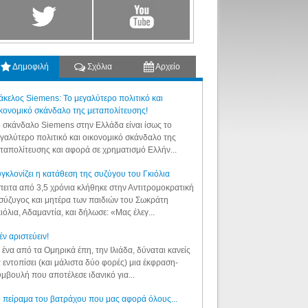
Δημοφιλή
Σχόλια
Αρχείο
κελος Siemens: Το μεγαλύτερο πολιτικό και
κονομικό σκάνδαλο της μεταπολίτευσης!
 σκάνδαλο Siemens στην Ελλάδα είναι ίσως το
γαλύτερο πολιτικό και οικονομικό σκάνδαλο της
ταπολίτευσης και αφορά σε χρηματισμό Ελλήν...
γκλονίζει η κατάθεση της συζύγου του Γκιόλια
ειτα από 3,5 χρόνια κλήθηκε στην Αντιτρομοκρατική
σύζυγος και μητέρα των παιδιών του Σωκράτη
ιόλια, Αδαμαντία, και δήλωσε: «Μας έλεγ...
έν αριστεύειν!
 ένα από τα Ομηρικά έπη, την Ιλιάδα, δύναται κανείς
 εντοπίσει (και μάλιστα δύο φορές) μια έκφραση-
μβουλή που αποτέλεσε ιδανικό για...
 πείραμα του βατράχου που μας αφορά όλους...