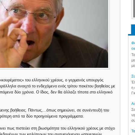
Φά
οι
Το
με
με
Συ
 «κουρέματος» του ελληνικού χρέους, ο γερμανός υπουργός
Έπ
άλληλα ανοιχτό το ενδεχόμενο ενός τρίτου πακέτου βοηθείας με
η 
πόμενα δύο χρόνια. Ο ίδιος, δεν θα άλλαζε τίποτα στο ελληνικό
Γκ
Aι
Σε
όμενης βοήθειας. Πάντως,...όπως σημειώνει, σε συνέντευξή του
να
ικρότερη από τα δύο προηγούμενα προγράμματα.
συ
ει πως πιστεύει στη βιωσιμότητα του ελληνικού χρέους με στόχο
Το
, δεδομένων των καλύτερων του αναμενόμενου «σημερινών