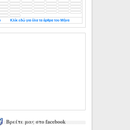
◄
Κλίκ εδώ για όλα τα άρθρα του Μήνα
Βρείτε μας στο facebook