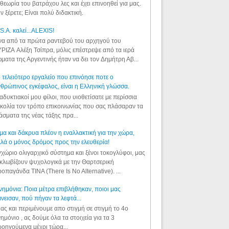
θεωρία του βατράχου λες και έχει επινοηθεί για μας.
ν ξέρετε; Είναι πολύ διδακτική.
S.A. καλεί...ALEXIS!
α από τα πρώτα ραντεβού του αρχηγού του
ΡΙΖΑ Αλέξη Τσίπρα, μόλις επέστρεψε από τα ιερά
ματα της Αργεντινής ήταν να δει τον Δημήτρη Αβ...
 τελειότερο εργαλείο που επινόησε ποτε ο
θρώπινος εγκέφαλος, είναι η Ελληνική γλώσσα.
αδυκτιακοί μου φίλοι, που υιοθετίσατε με περίσσια
κολία τον τρόπο επικοινωνίας που σας πλάσαραν τα
άσματα της νέας τάξης πρα...
μα και δάκρυα πλέον η εναλλακτική για την χώρα,
λά ο μόνος δρόμος προς την ελευθερία!
χώριο ολιγαρχικό σύστημα και ξένοι τοκογλύφοι, μας
κλωβίζουν ψυχολογικά με την Θαρτσερική
οπαγάνδα TINA (There Is No Alternative). ...
ημόνια: Ποια μέτρα επιβλήθηκαν, ποιοι μας
νεισαν, πού πήγαν τα λεφτά...
ας και περιμένουμε απο στιγμή σε στιγμή το 4ο
ημόνιο , ας δούμε όλα τα στοιχεία για τα 3
οηγούμενα μέχρι τώρα...