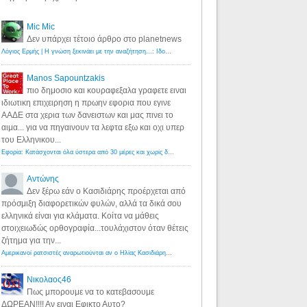
Mic Mic
Δεν υπάρχει τέτοιο άρθρο στο planetnews
Λόγιος Ερμής | Η γνώση ξεκινάει με την αναζήτηση...: Ιδού οι 18 που χρωστούν 11 δις ευρώ!
·
6 years ago
Manos Sapountzakis
πιο δημοσιο και κουραφεξαλα γραφετε ειναι
ιδιωτικη επιχειρηση η πρωην εφορια που εγινε
ΑΑΔΕ στα χερια των δανειστων και μας πινει το
αιμα... για να πηγαινουν τα λεφτα εξω και οχι υπερ
του Ελληνικου...
Εφορία: Κατάσχονται όλα ύστερα από 30 μέρες και χωρίς δικαστικές αποφάσεις - Λόγιος Ερμής
·
6 years ag
Αντώνης
Δεν ξέρω εάν ο Κασιδιάρης προέρχεται από
πρόσμιξη διαφορετικών φυλών, αλλά τα δικά σου
ελληνικά είναι για κλάματα. Κοίτα να μάθεις
στοιχειωδώς ορθογραφία...τουλάχιστον όταν θέτεις
ζήτημα για την...
Αμερικανοί ρατσιστές αναρωτιούνται αν ο Ηλίας Κασιδιάρης ανήκει στη λευκή φυλή... - Λόγιος Ερμής
·
7 yea
Νικολαος46
Πως μπορουμε να το κατεβασουμε
ΔΩΡΕΑΝ!!!! Αν ειναι Εφικτο Αυτο?