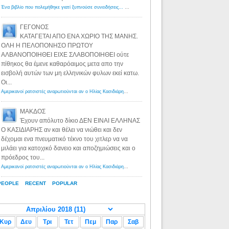
Ένα βιβλίο που πολεμήθηκε γιατί ξυπνούσε συνειδήσεις... - Λόγιος Ερμής | Η γνώση ξεκινάει με την αναζήτηση...
ΓΕΓΟΝΟΣ
ΚΑΤΑΓΕΤΑΙ ΑΠΟ ΕΝΑ ΧΩΡΙΟ ΤΗΣ ΜΑΝΗΣ.
ΟΛΗ Η ΠΕΛΟΠΟΝΗΣΟ ΠΡΩΤΟΥ
ΑΛΒΑΝΟΠΟΙΗΘΕΙ ΕΙΧΕ ΣΛΑΒΟΠΟΙΗΘΕΙ ούτε
πίθηκος θα έμενε καθαρόαιμος μετα απο την
εισβολή αυτών των μη ελληνικών φυλων εκεί κατω.
Οι...
Αμερικανοί ρατσιστές αναρωτιούνται αν ο Ηλίας Κασιδιάρης ανήκει στη λευκή φυλή... - Λόγιος Ερμής
·
8 yea
ΜΑΚΔΟΣ
Έχουν απόλυτο δίκιο ΔΕΝ ΕΙΝΑΙ ΕΛΛΗΝΑΣ
Ο ΚΑΣΙΔΙΑΡΗΣ αν και θέλει να νιώθει και δεν
δέχομαι ενα πνευματικό τέκνο του χιτλερ να να
μιλάει για κατοχικό δανειο και αποζημιώσεις και ο
πρόεδρος του...
Αμερικανοί ρατσιστές αναρωτιούνται αν ο Ηλίας Κασιδιάρης ανήκει στη λευκή φυλή... - Λόγιος Ερμής
·
8 yea
PEOPLE
RECENT
POPULAR
Κυρ
Δευ
Τρι
Τετ
Πεμ
Παρ
Σαβ