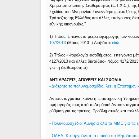
Χρηματοπιστωτικής Σταθερότητας (Ε.Τ.Χ.Σ.), της
Σχεδίου του Μνημονίου Συνεννόησης μεταξύ της 
Τράπεζας της Ελλάδος και άλλες επείγουσες διατ
εθνικής οικονομίας.”
1) Τίτλος: Επείγοντα μέτρα εφαρμογής των νόμ
107/2013
(Μάιος 2013. ) Διαβάστε
εδώ
2) Τίτλος «Φορολογία εισοδήματος, επείγοντα μέτ
4127/2013 και άλλες διατάξεις» Νόμος 4172/201
για τη διαθεσιμότητα)
ΑΝΤΙΔΡΑΣΕΙΣ, ΑΠΟΨΕΙΣ ΚΑΙ ΣΧΟΛΙΑ
-
Διάτρητο το πολυνομοσχέδιο, λέει η Επιστημον
Αντισυνταγματική κρίνει η Επιστημονική Υπηρε
τιμή αγοράς τους από το Δημόσιο! Αντισυνταγματι
ρύθμιση για τις τριετίες. Προβληματικές και πολλέ
-
Πολυνομοσχέδιο: Αμνησία όλα τα ΜΜΕ για τις 
-
ΟΑΕΔ: Καταργούνται τα επιδόματα Μητρότητας, 