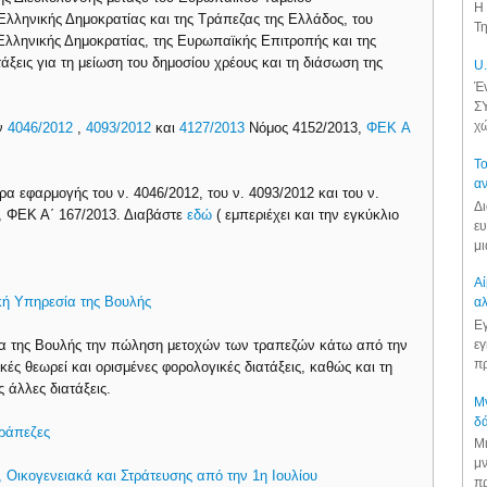
Η 
 Ελληνικής Δημοκρατίας και της Τράπεζας της Ελλάδος, του
Τη
Ελληνικής Δημοκρατίας, της Ευρωπαϊκής Επιτροπής και της
άξεις για τη μείωση του δημοσίου χρέους και τη διάσωση της
U.
Έν
ΣΥ
χώ
ων
4046/2012
,
4093/2012
και
4127/2013
Νόμος 4152/2013,
ΦΕΚ A
Το
αν
ρα εφαρμογής του ν. 4046/2012, του ν. 4093/2012 και του ν.
Δι
3, ΦΕΚ Α΄ 167/2013. Διαβάστε
εδώ
( εμπεριέχει και την εγκύκλιο
ευ
μι
Αί
ική Υπηρεσία της Βουλής
αλ
Εγ
εγ
σία της Βουλής την πώληση μετοχών των τραπεζών κάτω από την
πρ
κές θεωρεί και ορισμένες φορολογικές διατάξεις, καθώς και τη
ς άλλες διατάξεις.
Μν
δά
τράπεζες
Μι
μν
Οικογενειακά και Στράτευσης από την 1η Ιουλίου
πρ