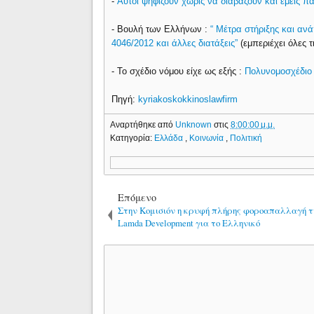
-
Aυτοί ψηφίζουν χωρίς να διαβάζουν και εμείς π
- Βουλή των Ελλήνων :
“ Μέτρα στήριξης και ανά
4046/2012 και άλλες διατάξεις”
(εμπεριέχει όλες τ
- Το σχέδιο νόμου είχε ως εξής :
Πολυνομοσχέδιο
Πηγή:
kyriakoskokkinoslawfirm
Αναρτήθηκε από
Unknown
στις
8:00:00 μ.μ.
Κατηγορία:
Ελλάδα
,
Κοινωνία
,
Πολιτική
Επόμενο
Στην Κομισιόν η κρυφή πλήρης φοροαπαλλαγή τ
Lamda Development για το Ελληνικό