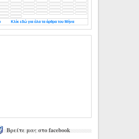
◄
Κλίκ εδώ για όλα τα άρθρα του Μήνα
Βρείτε μας στο facebook