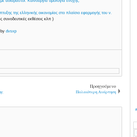
άμε αδιάβαστοι. Καινούργια ομολογία ενοχής.
πτυξης της ελληνικής οικονομίας στο πλαίσιο εφαρμογής του ν.
ις συνοδευτικές εκθέσεις κλπ )
by
dvsxp
Προηγούμενο
ης
Παλαιότερη Ανάρτηση