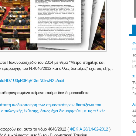
Φά
οι
Το
με
το Πολυνομοσχέδιο του 2014 με θέμα “Μέτρα στήριξης και
με
εφαρμογής του Ν.4046/2012 και άλλες διατάξεις” έχει ως εξής :
Συ
0BzoIdHD7-U3pR0RqRDlmN0kwNXc/edit
Έπ
η 
 καθαρογραμμένο κείμενο ακόμα δεν δημοσιεύθηκε.
Γκ
Aι
ν άτυπη κωδικοποίηση των σημαντικότερων διατάξεων του
Σε
τιολογικής έκθεσης, όπως έχει διαμορφωθεί με τις τελικές
να
συ
 αφορούν και αυτά το νόμο 4046/2012 (
ΦΕΚ A 28/14-02-2012
)
Το
ς Διευκόλυνσης μεταξύ του Ευρωπαϊκού Ταμείου