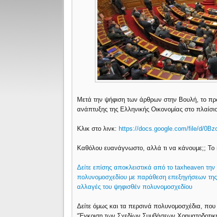
Μετά την ψήφιση των άρθρων στην Βουλή, τo πρώ
ανάπτυξης της Ελληνικής Οικονομίας στο πλαίσιο 
Κλικ στο λινκ:
https://docs.google.com/file/d/
Καθόλου ευανάγνωστο, αλλά τι να κάνουμε;; To
Δείτε επίσης αποκλειστικά από το taxheaven τη
πολυνομοσχεδίου με παράθεση επεξηγήσεων της αι
αλλαγές του ψηφισθέν πολυνομοσχεδίου
Δείτε όμως και τα περσινά πολυνομοσχέδια, που
“Έγκριση των Σχεδίων Συμβάσεων Χρηματοδοτική