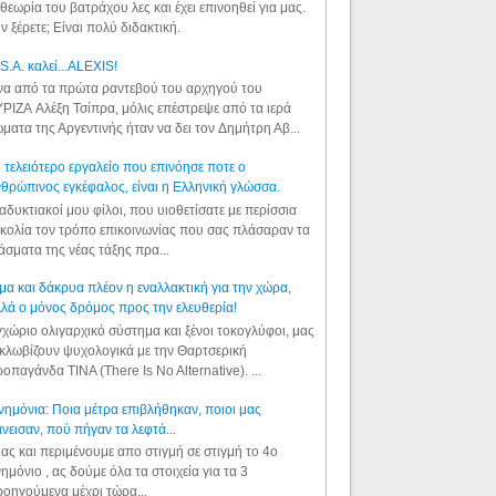
θεωρία του βατράχου λες και έχει επινοηθεί για μας.
ν ξέρετε; Είναι πολύ διδακτική.
S.A. καλεί...ALEXIS!
α από τα πρώτα ραντεβού του αρχηγού του
ΡΙΖΑ Αλέξη Τσίπρα, μόλις επέστρεψε από τα ιερά
ματα της Αργεντινής ήταν να δει τον Δημήτρη Αβ...
 τελειότερο εργαλείο που επινόησε ποτε ο
θρώπινος εγκέφαλος, είναι η Ελληνική γλώσσα.
αδυκτιακοί μου φίλοι, που υιοθετίσατε με περίσσια
κολία τον τρόπο επικοινωνίας που σας πλάσαραν τα
άσματα της νέας τάξης πρα...
μα και δάκρυα πλέον η εναλλακτική για την χώρα,
λά ο μόνος δρόμος προς την ελευθερία!
χώριο ολιγαρχικό σύστημα και ξένοι τοκογλύφοι, μας
κλωβίζουν ψυχολογικά με την Θαρτσερική
οπαγάνδα TINA (There Is No Alternative). ...
ημόνια: Ποια μέτρα επιβλήθηκαν, ποιοι μας
νεισαν, πού πήγαν τα λεφτά...
ας και περιμένουμε απο στιγμή σε στιγμή το 4ο
ημόνιο , ας δούμε όλα τα στοιχεία για τα 3
οηγούμενα μέχρι τώρα...