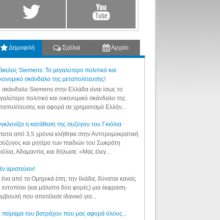
Δημοφιλή
Σχόλια
Αρχείο
κελος Siemens: Το μεγαλύτερο πολιτικό και
κονομικό σκάνδαλο της μεταπολίτευσης!
 σκάνδαλο Siemens στην Ελλάδα είναι ίσως το
γαλύτερο πολιτικό και οικονομικό σκάνδαλο της
ταπολίτευσης και αφορά σε χρηματισμό Ελλήν...
γκλονίζει η κατάθεση της συζύγου του Γκιόλια
ειτα από 3,5 χρόνια κλήθηκε στην Αντιτρομοκρατική
σύζυγος και μητέρα των παιδιών του Σωκράτη
ιόλια, Αδαμαντία, και δήλωσε: «Μας έλεγ...
έν αριστεύειν!
 ένα από τα Ομηρικά έπη, την Ιλιάδα, δύναται κανείς
 εντοπίσει (και μάλιστα δύο φορές) μια έκφραση-
μβουλή που αποτέλεσε ιδανικό για...
 πείραμα του βατράχου που μας αφορά όλους...