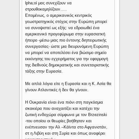
lpha;οί μας συνεχίζουν να
στρουθοκαμηλίζουν…..
Επομένως, ο αμερικανικός κεντρικός
γεωστρατηγικός στόχος στην Ευρώπη μπορεί
να συνοψιστεί ως εξής: να εδραιωθεί ένα
αμερικανικό προγεφύρωμα στην ευρασιατκή
ήπειρο -μέσω μιας πιο έντονης διηπειρωτικής
συνεργασίας- ώστε μια διευρυνόμενη Ευρώπη
να μπορεί να αποτελέσει ένα βιώσιμο σημείο
εκκίνησης του εγχειρήματος για την εφαρμογή
της διεθνούς δημοκρατικής και συνεταιριστικής
τάξης στην Ευρασία.
Με απλά λόγια είτε η Ευρασία και η Κ. Ασία θα
γίνουν Ατλαντικές ή δεν θα γίνουν.
Η Ουκρανία είναι ένα πιόνι στη παγκόσμια
σκακιέρα που αναχαιτίζει και κατέχει την
ζωτική ενδοχώρα σύμφωνα με τον Brzezinski
-του οποίου οι θεωρίες βοήθησαν και
ενέπνευσαν την Αλ –Κάϊντα στο Αφγανιστάν,
στ η Λιβύη και στη Συρία και όπως αναφέρει