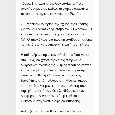
κόσμο. Η απώλεια της Ουκρανίας υπήρξε
ζωτικής σημασίας καθώς περιόρισε δραστικά
τις γεωστρατηγικές επιλογές της Ρωσίας.
Ο Brzezinski γνωρίζει την έχθρα της Ρωσίας
για τον αμερικανικό χειρισμό των Ουκρανών. Η
επιθετική και κατακτητική συμπεριφορά του
ΝΑΤΟ προκάλεσε μια ρωσική αντίδραση ακόμα
και κατά την καταστροφική επoχή του Γέλτσιν.
Η αυξανόμενη αμερικανική τάση, ειδικά γύρω
στο 1994, να χαρακτηρίζει τις αμερικανο-
ουκρανικές σχέσεις ως υψηλής προτεραιότητας
και να βοηθά την Ουκρανία να διατηρεί την
νεότευκτη εθνική ελευθ&epsilon ;ρία της
θεωρήθηκε από πολλούς στη Μόσχα -ακόμα
και τους δυτικόφρονες- ως μια πολιτική που
στρεφόταν κατά των θεμελιωδών ρωσικών
συμφερόντων να επανακάμψει τελικά η
Ουκρανία στη ρωσική σφαίρα επιρροής.
Αλλά (και ο Πούτιν θα έπρεπε να διαβάσει