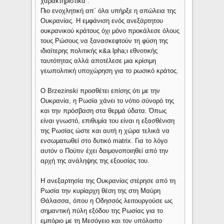
χαρακτηριστικά :
Πιο ενοχλητική απ΄ όλα υπήρξε η απώλεια της
Ουκρανίας. Η εμφάνιση ενός ανεξάρτητου
ουκρανικού κράτους όχι μόνο προκάλεσε όλους
τους Ρώσους να ξανασκεφτούν τη φύση της
ιδιαίτερης πολιτικής κ&a lpha;ι εθνοτικής
ταυτότητας αλλά αποτέλεσε μια κρίσιμη
γεωπολιτική υποχώρηση για το ρωσικό κράτος.
Ο Brzezinski προσθέτει επίσης ότι με την
Ουκρανία, η Ρωσία χάνει το νότιο σύνορό της
και την πρόσβαση στα θερμά ύδατα. Όπως
είναι γνωστό, επιθυμία του είναι η εξασθένιση
της Ρωσίας ώστε και αυτή η χώρα τελικά να
ενσωματωθεί στο δυτικό matrix. Για το λόγο
αυτόν ο Πούτιν έχει δαιμονοποιηθεί από την
αρχή της ανάληψης της εξουσίας του.
Η ανεξαρτησία της Ουκρανίας στέρησε από τη
Ρωσία την κυρίαρχη θέση της στη Μαύρη
Θάλασσα, όπου η Οδησσός λειτουργούσε ως
σημαντική πύλη εξόδου της Ρωσίας για το
εμπόριο με τη Μεσόγειο και τον υπόλοιπο