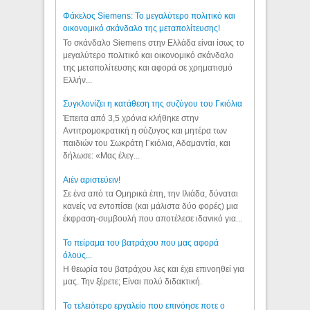
Φάκελος Siemens: Το μεγαλύτερο πολιτικό και
οικονομικό σκάνδαλο της μεταπολίτευσης!
Το σκάνδαλο Siemens στην Ελλάδα είναι ίσως το
μεγαλύτερο πολιτικό και οικονομικό σκάνδαλο
της μεταπολίτευσης και αφορά σε χρηματισμό
Ελλήν...
Συγκλονίζει η κατάθεση της συζύγου του Γκιόλια
Έπειτα από 3,5 χρόνια κλήθηκε στην
Αντιτρομοκρατική η σύζυγος και μητέρα των
παιδιών του Σωκράτη Γκιόλια, Αδαμαντία, και
δήλωσε: «Μας έλεγ...
Aιέν αριστεύειν!
Σε ένα από τα Ομηρικά έπη, την Ιλιάδα, δύναται
κανείς να εντοπίσει (και μάλιστα δύο φορές) μια
έκφραση-συμβουλή που αποτέλεσε ιδανικό για...
Το πείραμα του βατράχου που μας αφορά
όλους...
Η θεωρία του βατράχου λες και έχει επινοηθεί για
μας. Την ξέρετε; Είναι πολύ διδακτική.
Το τελειότερο εργαλείο που επινόησε ποτε ο