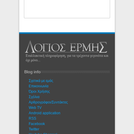
Εναλλακτική πληροφόρηση, για τα τρέχοντα γεγονότα και
όχι μόνο...
Blog info
Σχετικά με εμάς
Eπικοινωνία
Όροι Χρήσης
Σχόλια
Αρθρογράφοι/Συντάκτες
Web TV
Android application
RSS
Facebook
Twitter