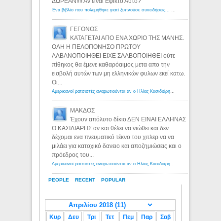
ΔΩΡΕΑΝ!!!! Αν ειναι Εφικτο Αυτο?
Ένα βιβλίο που πολεμήθηκε γιατί ξυπνούσε συνειδήσεις... - Λόγιος Ερμής | Η γνώση ξεκινάει με την αναζήτηση...
ΓΕΓΟΝΟΣ
ΚΑΤΑΓΕΤΑΙ ΑΠΟ ΕΝΑ ΧΩΡΙΟ ΤΗΣ ΜΑΝΗΣ.
ΟΛΗ Η ΠΕΛΟΠΟΝΗΣΟ ΠΡΩΤΟΥ
ΑΛΒΑΝΟΠΟΙΗΘΕΙ ΕΙΧΕ ΣΛΑΒΟΠΟΙΗΘΕΙ ούτε
πίθηκος θα έμενε καθαρόαιμος μετα απο την
εισβολή αυτών των μη ελληνικών φυλων εκεί κατω.
Οι...
Αμερικανοί ρατσιστές αναρωτιούνται αν ο Ηλίας Κασιδιάρης ανήκει στη λευκή φυλή... - Λόγιος Ερμής
ΜΑΚΔΟΣ
Έχουν απόλυτο δίκιο ΔΕΝ ΕΙΝΑΙ ΕΛΛΗΝΑΣ
Ο ΚΑΣΙΔΙΑΡΗΣ αν και θέλει να νιώθει και δεν
δέχομαι ενα πνευματικό τέκνο του χιτλερ να να
μιλάει για κατοχικό δανειο και αποζημιώσεις και ο
πρόεδρος του...
Αμερικανοί ρατσιστές αναρωτιούνται αν ο Ηλίας Κασιδιάρης ανήκει στη λευκή φυλή... - Λόγιος Ερμής
PEOPLE
RECENT
POPULAR
Κυρ
Δευ
Τρι
Τετ
Πεμ
Παρ
Σαβ