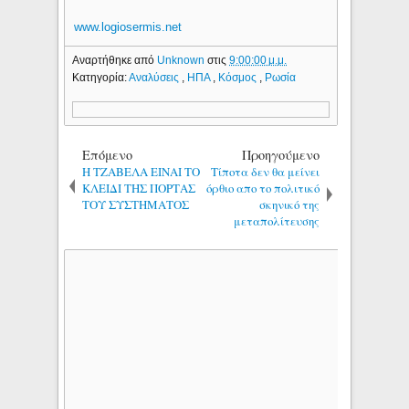
www.logiosermis.net
Αναρτήθηκε από
Unknown
στις
9:00:00 μ.μ.
Κατηγορία:
Αναλύσεις
,
ΗΠΑ
,
Κόσμος
,
Ρωσία
Επόμενο
Προηγούμενο
Η ΤΖΑΒΕΛΑ ΕΙΝΑΙ ΤΟ
Τίποτα δεν θα μείνει
ΚΛΕΙΔΙ ΤΗΣ ΠΟΡΤΑΣ
όρθιο απο το πολιτικό
ΤΟΥ ΣΥΣΤΗΜΑΤΟΣ
σκηνικό της
μεταπολίτευσης