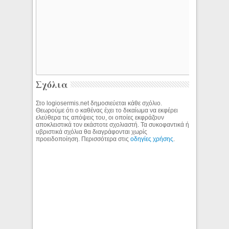
Σχόλια
Στο logiosermis.net δημοσιεύεται κάθε σχόλιο.
Θεωρούμε ότι ο καθένας έχει το δικαίωμα να εκφέρει
ελεύθερα τις απόψεις του, οι οποίες εκφράζουν
αποκλειστικά τον εκάστοτε σχολιαστή. Τα συκοφαντικά ή
υβριστικά σχόλια θα διαγράφονται χωρίς
προειδοποίηση. Περισσότερα στις
οδηγίες χρήσης
.