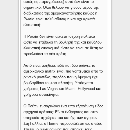
αυτές τις παραγράφους) αυτό δεν είναι το
σημαντικό. Όλοι θέλουν να γίνουν μέρος της
διαδικασίας της αμερικανοποίησης καθώς η
Ρωσία είναι πολύ αδύναμη και όχι αρκετά
ελκυστική:
H Ρωσία δεν είναι αρκετά ισχυρή πολιτικά
ώστε να επιβάλει τη βούλησή της και καθόλου
ελκυστική οικονομικά ώστε να είναι σε θέση να
προελκύσει τα νέα κράτη.
Αυτό είναι αλήθεια: εδώ και δύο αιώνες το
αμερικανικό matrix είναι πιο γοητευτικό από το
ρωσικό μοντέλο, παρόλο που η Αμερική έχει
βομβαρδίσει το μισό πλανήτη. Υπόσχεται
χρήματα, Las Vegas και Miami, Hollywood και
γρήγορα αυτοκίνητα.
O Πούτιν ενσαρκώνει ένα υπό εξαφάνιση είδος
αρχηγού κράτους: Είναι ένθρησκος και στην
υπηρεσία τη χώρας του και όχι των αγορών.
Στη Γαλλία, ο Πούτιν παρουσιάζεται ως ο νέος
Στάλιν, ο ημι-τύραννος που στηρίζει τους