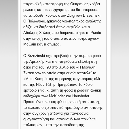
παρανοϊκή καταστροφή της Ουκρανίας χρήζει
μελέτης και μιας εξήγησης που θα μπορούσε
να αποδοθεί κυρίως στον Zbigniew Brzezinski.
Ο Πολωνο-αμερικανός γεωπολιτικός αναλυτής
αξίζει να διαβαστεί όπως ακριβώς και ο
Αδόλφος Χίτλερ, που δαιμονοποίησε τη Ρωσία
στην εποχή του όπως ο αστείος «στρατηγός»
McCain κάνει σήμερα.
Ο Brzezinski έχει προβλέψει την συμπεριφορά
της Αμερικής και την παγκόσμια εξέλιξη στη
δεκαετία του ΄90 στο βιβλίο του «Η Μεγάλη
Σκακιέρα» το οποίο στην ουσία αποτελεί το
«Mein Kampf» της σημερινής παγκόσμιας ελίτ
και της Νέας Τάξης Πραγμάτων. Το κύριο
εμπόδιο είναι κι αυτή τη φορά η ρωσική ζωτική
ενδοχώρα των McKinder και Haushofer.
Προκειμένου να καμφθεί η ρωσική αντίσταση,
το τελευταίο χριστιανικό προπύργιο αντίστασης
στην σύγχρονη ατζέντα για παγκόσμια
ομογενοποίηση και αφανισμό των ποικίλων
πολιτισμών, μετά την παράδοση της