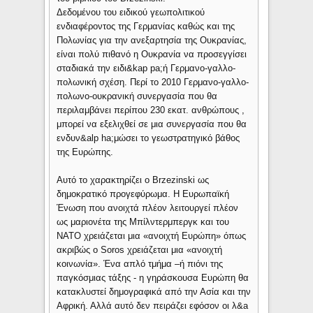
Δεδομένου του ειδικού γεωπολιτικού
ενδιαφέροντος της Γερμανίας καθώς και της
Πολωνίας για την ανεξαρτησία της Ουκρανίας,
είναι πολύ πιθανό η Ουκρανία να προσεγγίσει
σταδιακά την ειδι&kap pa;ή Γερμανο-γαλλο-
πολωνική σχέση. Περί το 2010 Γερμανο-γαλλο-
πολωνο-ουκρανική συνεργασία που θα
περιλαμβάνει περίπου 230 εκατ. ανθρώπους ,
μπορεί να εξελιχθεί σε μια συνεργασία που θα
ενδυν&alp ha;μώσει το γεωστρατηγικό βάθος
της Ευρώπης.
Αυτό το χαρακτηρίζει ο Brzezinski ως
δημοκρατικό προγεφύρωμα. Η Ευρωπαϊκή
Ένωση που ανοιχτά πλέον λειτουργεί πλέον
ως μαριονέτα της Μπίλντερμπεργκ και του
ΝΑΤΟ χρειάζεται μια «ανοιχτή Ευρώπη» όπως
ακριβώς ο Soros χρειάζεται μια «ανοιχτή
κοινωνία». Ένα απλό τμήμα –ή πιόνι της
παγκόσμιας τάξης - η γηράσκουσα Ευρώπη θα
κατακλυστεί δημογραφικά από την Ασία και την
Αφρική. Αλλά αυτό δεν πειράζει εφόσον οι λ&a