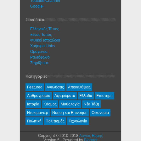
Youtube Channel
Google+
Συνδέσεις
Ελληνικός Τύπος
Ξένος Τύπος
Φιλικοί Ιστοχώροι
Χρήσιμα Links
Ομογένεια
Ραδιόφωνο
Στηρίζουμε
Κατηγορίες
Featured
Αναλύσεις
Αποκαλύψεις
Αρθρογραφία
Αφιερώματα
Ελλάδα
Επιστήμη
Ιστορία
Κόσμος
Μυθολογία
Νέα Τάξη
Ντοκιμαντέρ
Νόηση και Επινόηση
Οικονομία
Πολιτική
Πολιτισμός
Τεχνολογία
Copyright © 2010-2018
Λόγιος Ερμής
Version 5 - Powered by
Blogger