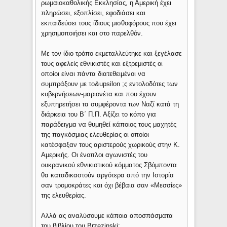
ρωμαιοκαθολικής Εκκλησίας, η Αμερική έχει
πληρώσει, εξοπλίσει, εφοδιάσει και
εκπαιδεύσει τους ίδιους μισθοφόρους που έχει
χρησιμοποιήσει και στο παρελθόν.
Με τον ίδιο τρόπο εκμεταλλεύτηκε και ξεγέλασε
τους αφελείς εθνικιστές και εξτρεμιστές οι
οποίοι είναι πάντα διατεθειμένοι να
συμπράξουν με το&upsilon ;ς εντολοδότες των
κυβερνήσεων-μαριονέτα και που έχουν
εξυπηρετήσει τα συμφέροντα των Ναζί κατά τη
διάρκεια του Β΄ Π.Π. Αξίζει το κόπο για
παράδειγμα να θυμηθεί κάποιος τους μαχητές
της παγκόσμιας ελευθερίας οι οποίοι
κατέσφαξαν τους αριστερούς χωρικούς στην Κ.
Αμερικής. Οι ένοπλοι αγωνιστές του
ουκρανικού εθνικιστικού κόμματος Σβόμποντα
θα καταδικαστούν αργότερα από την Iστορία
σαν τρομοκράτες και όχι βέβαια σαν «Μεσσίες»
της ελευθερίας.
Αλλά ας αναλύσουμε κάποια αποσπάσματα
του βιβλίου του Brzezinski: