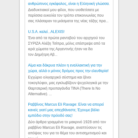
ανθρώπινος εγκέφαλος, είναι η Ελληνική γλώσσα.
Διαδυκτιακοί μου φίλοι, που υιοθετίσατε με
περίσσια ευκολία τον τρόπο επικοινωνίας που
σας πλάσαραν τα μιάσματα της νέας τάξης πρα...
U.S.A. καλεί...ALEXIS!
Ένα από τα πρώτα ραντεβού του αρχηγού του
ΣΥΡΙΖΑ Αλέξη Τσίπρα, μόλις επέστρεψε από τα
ιερά χώματα της Αργεντινής ήταν να δει
τον Δημήτρη Αβ...
Αίμα και δάκρυα πλέον η εναλλακτική για την
χώρα, αλλά ο μόνος δρόμος προς την ελευθερία!
Εγχώριο ολιγαρχικό σύστημα και ξένοι
τοκογλύφοι, μας εγκλωβίζουν ψυχολογικά με την
Θαρτσερική προπαγάνδα TINA (There Is No
Alternative). ...
Ραββίνος Marcus Eli Ravage: Είναι να απορεί
κανείς γιατί μας απεχθάνεστε; Έχουμε βάλει
εμπόδιο στην πρόοδό σας!
Δύο άρθρα γραμμένα το μακρινό 1928 από τον
ραββίνο Marcus Eli Ravage, αναπτύσουν τις
απόψεις του για το θέμα του αντισημιτισμού και