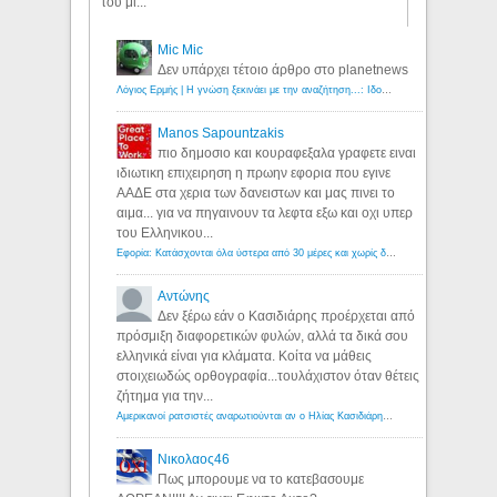
του μί...
Mic Mic
Δεν υπάρχει τέτοιο άρθρο στο planetnews
Λόγιος Ερμής | Η γνώση ξεκινάει με την αναζήτηση...: Ιδού οι 18 που χρωστούν 11 δις ευρώ!
Manos Sapountzakis
πιο δημοσιο και κουραφεξαλα γραφετε ειναι
ιδιωτικη επιχειρηση η πρωην εφορια που εγινε
ΑΑΔΕ στα χερια των δανειστων και μας πινει το
αιμα... για να πηγαινουν τα λεφτα εξω και οχι υπερ
του Ελληνικου...
Εφορία: Κατάσχονται όλα ύστερα από 30 μέρες και χωρίς δικαστικές αποφάσεις - Λόγιος Ερμής
Αντώνης
Δεν ξέρω εάν ο Κασιδιάρης προέρχεται από
πρόσμιξη διαφορετικών φυλών, αλλά τα δικά σου
ελληνικά είναι για κλάματα. Κοίτα να μάθεις
στοιχειωδώς ορθογραφία...τουλάχιστον όταν θέτεις
ζήτημα για την...
Αμερικανοί ρατσιστές αναρωτιούνται αν ο Ηλίας Κασιδιάρης ανήκει στη λευκή φυλή... - Λόγιος Ερμής
Νικολαος46
Πως μπορουμε να το κατεβασουμε