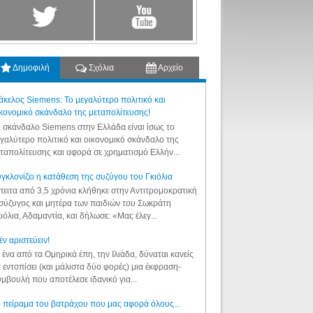
Δημοφιλή
Σχόλια
Αρχείο
κελος Siemens: Το μεγαλύτερο πολιτικό και
κονομικό σκάνδαλο της μεταπολίτευσης!
 σκάνδαλο Siemens στην Ελλάδα είναι ίσως το
γαλύτερο πολιτικό και οικονομικό σκάνδαλο της
ταπολίτευσης και αφορά σε χρηματισμό Ελλήν...
γκλονίζει η κατάθεση της συζύγου του Γκιόλια
ειτα από 3,5 χρόνια κλήθηκε στην Αντιτρομοκρατική
σύζυγος και μητέρα των παιδιών του Σωκράτη
ιόλια, Αδαμαντία, και δήλωσε: «Μας έλεγ...
έν αριστεύειν!
 ένα από τα Ομηρικά έπη, την Ιλιάδα, δύναται κανείς
 εντοπίσει (και μάλιστα δύο φορές) μια έκφραση-
μβουλή που αποτέλεσε ιδανικό για...
 πείραμα του βατράχου που μας αφορά όλους...