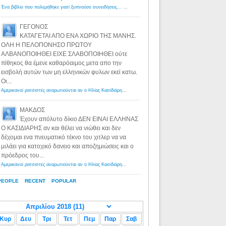
Ένα βιβλίο που πολεμήθηκε γιατί ξυπνούσε συνειδήσεις... - Λόγιος Ερμής | Η γνώση ξεκινάει με την αναζήτηση...
ΓΕΓΟΝΟΣ
ΚΑΤΑΓΕΤΑΙ ΑΠΟ ΕΝΑ ΧΩΡΙΟ ΤΗΣ ΜΑΝΗΣ.
ΟΛΗ Η ΠΕΛΟΠΟΝΗΣΟ ΠΡΩΤΟΥ
ΑΛΒΑΝΟΠΟΙΗΘΕΙ ΕΙΧΕ ΣΛΑΒΟΠΟΙΗΘΕΙ ούτε
πίθηκος θα έμενε καθαρόαιμος μετα απο την
εισβολή αυτών των μη ελληνικών φυλων εκεί κατω.
Οι...
Αμερικανοί ρατσιστές αναρωτιούνται αν ο Ηλίας Κασιδιάρης ανήκει στη λευκή φυλή... - Λόγιος Ερμής
·
8 yea
ΜΑΚΔΟΣ
Έχουν απόλυτο δίκιο ΔΕΝ ΕΙΝΑΙ ΕΛΛΗΝΑΣ
Ο ΚΑΣΙΔΙΑΡΗΣ αν και θέλει να νιώθει και δεν
δέχομαι ενα πνευματικό τέκνο του χιτλερ να να
μιλάει για κατοχικό δανειο και αποζημιώσεις και ο
πρόεδρος του...
Αμερικανοί ρατσιστές αναρωτιούνται αν ο Ηλίας Κασιδιάρης ανήκει στη λευκή φυλή... - Λόγιος Ερμής
·
8 yea
PEOPLE
RECENT
POPULAR
Κυρ
Δευ
Τρι
Τετ
Πεμ
Παρ
Σαβ