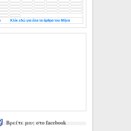
◄
Κλίκ εδώ για όλα τα άρθρα του Μήνα
Βρείτε μας στο facebook