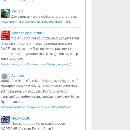
Mic Mic
Δεν υπάρχει τέτοιο άρθρο στο planetnews
Λόγιος Ερμής | Η γνώση ξεκινάει με την αναζήτηση...: Ιδού οι 18 που χρωστούν 11 δις ευρώ!
·
6 years ago
Manos Sapountzakis
πιο δημοσιο και κουραφεξαλα γραφετε ειναι
ιδιωτικη επιχειρηση η πρωην εφορια που εγινε
ΑΑΔΕ στα χερια των δανειστων και μας πινει το
αιμα... για να πηγαινουν τα λεφτα εξω και οχι υπερ
του Ελληνικου...
Εφορία: Κατάσχονται όλα ύστερα από 30 μέρες και χωρίς δικαστικές αποφάσεις - Λόγιος Ερμής
·
6 years ag
Αντώνης
Δεν ξέρω εάν ο Κασιδιάρης προέρχεται από
πρόσμιξη διαφορετικών φυλών, αλλά τα δικά σου
ελληνικά είναι για κλάματα. Κοίτα να μάθεις
στοιχειωδώς ορθογραφία...τουλάχιστον όταν θέτεις
ζήτημα για την...
Αμερικανοί ρατσιστές αναρωτιούνται αν ο Ηλίας Κασιδιάρης ανήκει στη λευκή φυλή... - Λόγιος Ερμής
·
7 yea
Νικολαος46
Πως μπορουμε να το κατεβασουμε
ΔΩΡΕΑΝ!!!! Αν ειναι Εφικτο Αυτο?