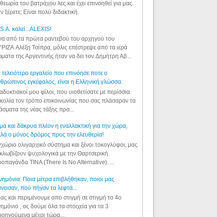
θεωρία του βατράχου λες και έχει επινοηθεί για μας.
ν ξέρετε; Είναι πολύ διδακτική.
S.A. καλεί...ALEXIS!
α από τα πρώτα ραντεβού του αρχηγού του
ΡΙΖΑ Αλέξη Τσίπρα, μόλις επέστρεψε από τα ιερά
ματα της Αργεντινής ήταν να δει τον Δημήτρη Αβ...
 τελειότερο εργαλείο που επινόησε ποτε ο
θρώπινος εγκέφαλος, είναι η Ελληνική γλώσσα.
αδυκτιακοί μου φίλοι, που υιοθετίσατε με περίσσια
κολία τον τρόπο επικοινωνίας που σας πλάσαραν τα
άσματα της νέας τάξης πρα...
μα και δάκρυα πλέον η εναλλακτική για την χώρα,
λά ο μόνος δρόμος προς την ελευθερία!
χώριο ολιγαρχικό σύστημα και ξένοι τοκογλύφοι, μας
κλωβίζουν ψυχολογικά με την Θαρτσερική
οπαγάνδα TINA (There Is No Alternative). ...
ημόνια: Ποια μέτρα επιβλήθηκαν, ποιοι μας
νεισαν, πού πήγαν τα λεφτά...
ας και περιμένουμε απο στιγμή σε στιγμή το 4ο
ημόνιο , ας δούμε όλα τα στοιχεία για τα 3
οηγούμενα μέχρι τώρα...