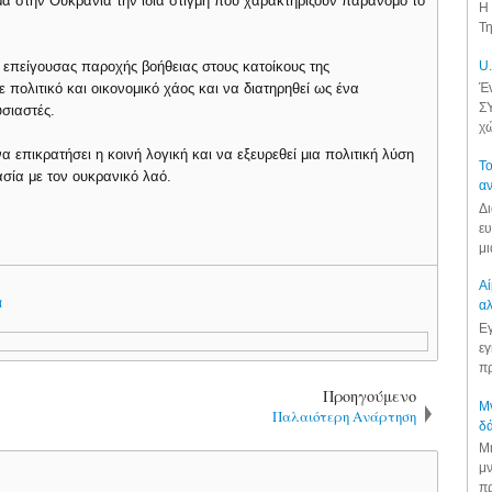
α στην Ουκρανία την ίδια στιγμή που χαρακτηρίζουν παράνομο το
Η 
Τη
επείγουσας παροχής βοήθειας στους κατοίκους της
U.
 πολιτικό και οικονομικό χάος και να διατηρηθεί ως ένα
Έν
ΣΥ
σιαστές.
χώ
 επικρατήσει η κοινή λογική και να εξευρεθεί μια πολιτική λύση
Το
σία με τον ουκρανικό λαό.
αν
Δι
ευ
μι
Αί
α
αλ
Εγ
εγ
πρ
Προηγούμενο
Μν
Παλαιότερη Ανάρτηση
δά
Μι
μν
πρ