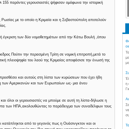
ι 155 παρόντες γερουσιαστές ψήφισαν ομόφωνα την ιστορική
 Ρωσίας με το οποίο η Κριμαία και η Σεβαστούπολη αποτελούν
ίας.
ή έγκριση των δύο νομοθετημάτων από την Κάτω Βουλή ,όπου
Φά
οι
Το
εδρος Πούτιν την περασμένη Τρίτη σε νομική επιτροπή,μετά το
με
τική πλειοψηφία του λαού της Κριμαίας αποφάσισε την ένωσή της
με
Συ
προσθέσει και αυτούς στη λίστα των κυρώσεων που έχει ήδη
Έπ
ση των Αμερικανών και των Ευρωπαίων ως- μια άνευ
η 
Γκ
Aι
 και όλοι οι γερουσιαστές να μπούμε σε αυτή τη λίστα-δήλωσε η
Σε
 λίστα των ΗΠΑ,ακολουθώντας το παράδειγμα των συναδέλφων τους
να
συ
ι κατάπληκτοι από το γεγονός πως η Ουάσινγκτον και οι
Το