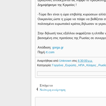
Βρυξέλλες αποδέχονται ως νόμιμο το πραξικόπημ
Δημοψήφισμα της Κριμαίας !
-Τώρα δεν είναι η ώρα επιβολής κυρώσεων αλλά 
Ουκρανίας,ώστε η χώρα να πάψει να βυθίζεται σε
πολιτισμένο ευρωπαϊκό κράτος,δήλωσαν οι γερου
Στην δήλωσή τους εξάλλου εκφράζεται η ελπίδα να
βασισμένη στις προτάσεις της Ρωσίας σε συνεργα
Απόδοση:
gorga.gr
Πηγή
rt.com
Αναρτήθηκε από
Unknown
στις
6:30:00 μ.μ.
Κατηγορία:
Γοργόνα
,
Ευρώπη
,
ΗΠΑ
,
Κόσμος
,
Ρωσί
Επόμενο
Νεότερη ανάρτηση