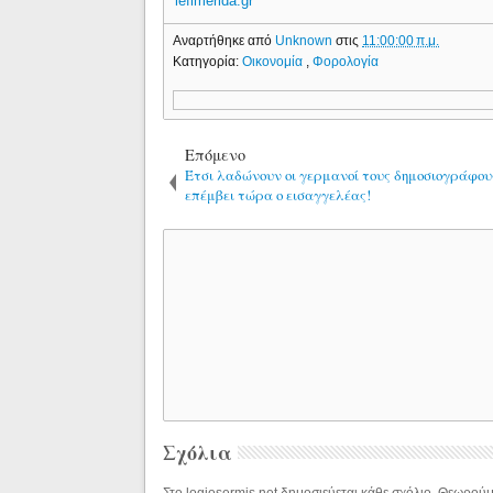
iefimerida.gr
Αναρτήθηκε από
Unknown
στις
11:00:00 π.μ.
Κατηγορία:
Οικονομία
,
Φορολογία
Επόμενο
Έτσι λαδώνουν οι γερμανοί τους δημοσιογράφου
επέμβει τώρα ο εισαγγελέας!
Σχόλια
Στο logiosermis.net δημοσιεύεται κάθε σχόλιο. Θεωρούμε