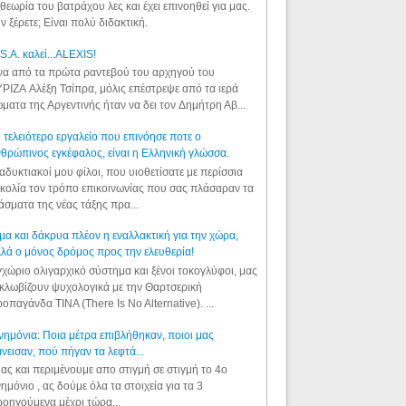
θεωρία του βατράχου λες και έχει επινοηθεί για μας.
ν ξέρετε; Είναι πολύ διδακτική.
S.A. καλεί...ALEXIS!
α από τα πρώτα ραντεβού του αρχηγού του
ΡΙΖΑ Αλέξη Τσίπρα, μόλις επέστρεψε από τα ιερά
ματα της Αργεντινής ήταν να δει τον Δημήτρη Αβ...
 τελειότερο εργαλείο που επινόησε ποτε ο
θρώπινος εγκέφαλος, είναι η Ελληνική γλώσσα.
αδυκτιακοί μου φίλοι, που υιοθετίσατε με περίσσια
κολία τον τρόπο επικοινωνίας που σας πλάσαραν τα
άσματα της νέας τάξης πρα...
μα και δάκρυα πλέον η εναλλακτική για την χώρα,
λά ο μόνος δρόμος προς την ελευθερία!
χώριο ολιγαρχικό σύστημα και ξένοι τοκογλύφοι, μας
κλωβίζουν ψυχολογικά με την Θαρτσερική
οπαγάνδα TINA (There Is No Alternative). ...
ημόνια: Ποια μέτρα επιβλήθηκαν, ποιοι μας
νεισαν, πού πήγαν τα λεφτά...
ας και περιμένουμε απο στιγμή σε στιγμή το 4ο
ημόνιο , ας δούμε όλα τα στοιχεία για τα 3
οηγούμενα μέχρι τώρα...