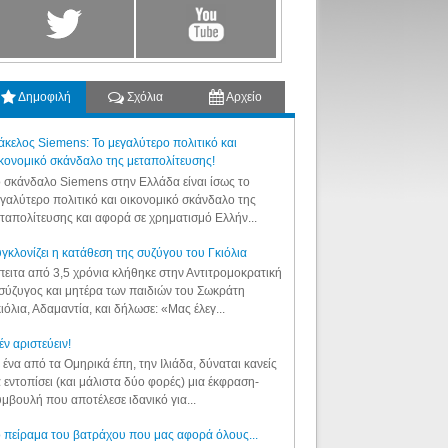
Δημοφιλή
Σχόλια
Αρχείο
κελος Siemens: Το μεγαλύτερο πολιτικό και
κονομικό σκάνδαλο της μεταπολίτευσης!
 σκάνδαλο Siemens στην Ελλάδα είναι ίσως το
γαλύτερο πολιτικό και οικονομικό σκάνδαλο της
ταπολίτευσης και αφορά σε χρηματισμό Ελλήν...
γκλονίζει η κατάθεση της συζύγου του Γκιόλια
ειτα από 3,5 χρόνια κλήθηκε στην Αντιτρομοκρατική
σύζυγος και μητέρα των παιδιών του Σωκράτη
ιόλια, Αδαμαντία, και δήλωσε: «Μας έλεγ...
έν αριστεύειν!
 ένα από τα Ομηρικά έπη, την Ιλιάδα, δύναται κανείς
 εντοπίσει (και μάλιστα δύο φορές) μια έκφραση-
μβουλή που αποτέλεσε ιδανικό για...
 πείραμα του βατράχου που μας αφορά όλους...