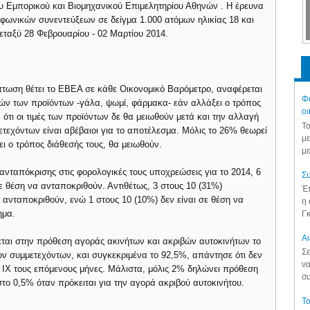
υ Εμπορικού και Βιομηχανικού Επιμελητηρίου Αθηνών . Η έρευνα
φωνικών συνεντεύξεων σε δείγμα 1.000 ατόμων ηλικίας 18 και
εταξύ 28 Φεβρουαρίου - 02 Μαρτίου 2014.
πτωση θέτει το ΕΒΕΑ σε κάθε Οικονομικό Βαρόμετρο, αναφέρεται
Φά
ιμών των προϊόντων -γάλα, ψωμί, φάρμακα- εάν αλλάξει ο τρόπος
οι
ότι οι τιμές των προϊόντων δε θα μειωθούν μετά και την αλλαγή
Το
τεχόντων είναι αβέβαιοι για το αποτέλεσμα. Μόλις το 26% θεωρεί
με
ει ο τρόπος διάθεσής τους, θα μειωθούν.
με
ανταπόκρισης στις φορολογικές τους υποχρεώσεις για το 2014, 6
Συ
 σε θέση να ανταποκριθούν. Αντιθέτως, 3 στους 10 (31%)
Έπ
 ανταποκριθούν, ενώ 1 στους 10 (10%) δεν είναι σε θέση να
η 
ημα.
Γκ
Aι
ρεται στην πρόθεση αγοράς ακινήτων και ακριβών αυτοκινήτων το
Σε
ων συμμετεχόντων, και συγκεκριμένα το 92,5%, απάντησε ότι δεν
να
ύ ΙΧ τους επόμενους μήνες. Μάλιστα, μόλις 2% δηλώνει πρόθεση
συ
στο 0,5% όταν πρόκειται για την αγορά ακριβού αυτοκινήτου.
Το