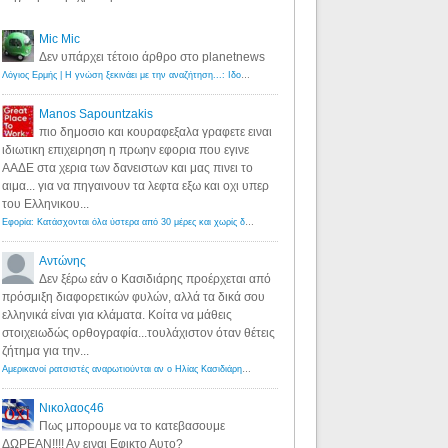
Mic Mic
Δεν υπάρχει τέτοιο άρθρο στο planetnews
Λόγιος Ερμής | Η γνώση ξεκινάει με την αναζήτηση...: Ιδού οι 18 που χρωστούν 11 δις ευρώ!
·
6 years ago
Manos Sapountzakis
πιο δημοσιο και κουραφεξαλα γραφετε ειναι
ιδιωτικη επιχειρηση η πρωην εφορια που εγινε
ΑΑΔΕ στα χερια των δανειστων και μας πινει το
αιμα... για να πηγαινουν τα λεφτα εξω και οχι υπερ
του Ελληνικου...
Εφορία: Κατάσχονται όλα ύστερα από 30 μέρες και χωρίς δικαστικές αποφάσεις - Λόγιος Ερμής
·
6 years ag
Αντώνης
Δεν ξέρω εάν ο Κασιδιάρης προέρχεται από
πρόσμιξη διαφορετικών φυλών, αλλά τα δικά σου
ελληνικά είναι για κλάματα. Κοίτα να μάθεις
στοιχειωδώς ορθογραφία...τουλάχιστον όταν θέτεις
ζήτημα για την...
Αμερικανοί ρατσιστές αναρωτιούνται αν ο Ηλίας Κασιδιάρης ανήκει στη λευκή φυλή... - Λόγιος Ερμής
·
7 yea
Νικολαος46
Πως μπορουμε να το κατεβασουμε
ΔΩΡΕΑΝ!!!! Αν ειναι Εφικτο Αυτο?