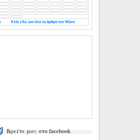
◄
Κλίκ εδώ για όλα τα άρθρα του Μήνα
Βρείτε μας στο facebook