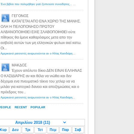
Ένα βιβλίο που πολεμήθηκε γιατί ξυπνούσε συνειδήσεις... - Λόγιος Ερμής | Η γνώση ξεκινάει με την αναζήτηση...
ΓΕΓΟΝΟΣ
ΚΑΤΑΓΕΤΑΙ ΑΠΟ ΕΝΑ ΧΩΡΙΟ ΤΗΣ ΜΑΝΗΣ.
ΟΛΗ Η ΠΕΛΟΠΟΝΗΣΟ ΠΡΩΤΟΥ
ΑΛΒΑΝΟΠΟΙΗΘΕΙ ΕΙΧΕ ΣΛΑΒΟΠΟΙΗΘΕΙ ούτε
πίθηκος θα έμενε καθαρόαιμος μετα απο την
εισβολή αυτών των μη ελληνικών φυλων εκεί κατω.
Οι...
Αμερικανοί ρατσιστές αναρωτιούνται αν ο Ηλίας Κασιδιάρης ανήκει στη λευκή φυλή... - Λόγιος Ερμής
·
8 yea
ΜΑΚΔΟΣ
Έχουν απόλυτο δίκιο ΔΕΝ ΕΙΝΑΙ ΕΛΛΗΝΑΣ
Ο ΚΑΣΙΔΙΑΡΗΣ αν και θέλει να νιώθει και δεν
δέχομαι ενα πνευματικό τέκνο του χιτλερ να να
μιλάει για κατοχικό δανειο και αποζημιώσεις και ο
πρόεδρος του...
Αμερικανοί ρατσιστές αναρωτιούνται αν ο Ηλίας Κασιδιάρης ανήκει στη λευκή φυλή... - Λόγιος Ερμής
·
8 yea
PEOPLE
RECENT
POPULAR
Κυρ
Δευ
Τρι
Τετ
Πεμ
Παρ
Σαβ