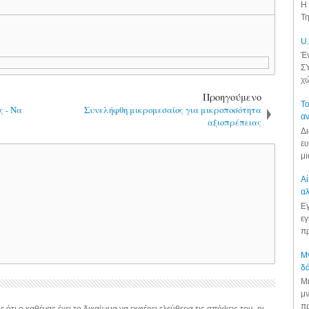
Η 
Τη
U.
Έν
ΣΥ
χώ
Προηγούμενο
Το
ς - Να
Συνελήφθη μικρομεσαίος για μικροποσότητα
αν
αξιοπρέπειας
Δι
ευ
μι
Αί
αλ
Εγ
εγ
πρ
Μν
δά
Μι
μν
πρ
 ότι ο καθένας έχει το δικαίωμα να εκφέρει ελεύθερα τις απόψεις του, οι